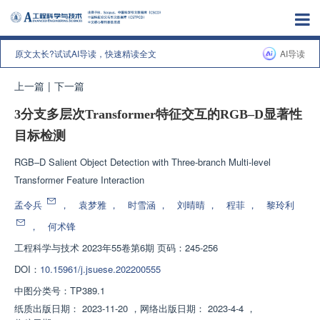
原文太长?试试AI导读，快速精读全文
AI导读
上一篇
|
下一篇
3分支多层次Transformer特征交互的RGB–D显著性
目标检测
RGB–D Salient Object Detection with Three-branch Multi-level
Transformer Feature Interaction
孟令兵
，
袁梦雅
，
时雪涵
，
刘晴晴
，
程菲
，
黎玲利
，
何术锋
工程科学与技术
2023年55卷第6期 页码：245-256
DOI：
10.15961/j.jsuese.202200555
中图分类号：
TP389.1
纸质出版日期：
2023-11-20
，
网络出版日期：
2023-4-4
，