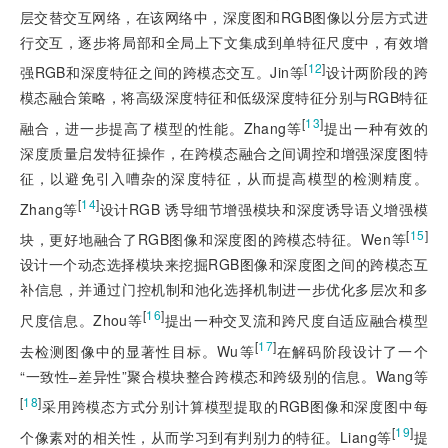
层交替交互网络，在该网络中，深度图和RGB图像以分层方式进
行交互，逐步将局部和全局上下文集成到单特征尺度中，有效增
[
12
]
强RGB和深度特征之间的跨模态交互。Jin等
设计两阶段的跨
模态融合策略，将高级深度特征和低级深度特征分别与RGB特征
[
13
]
融合，进一步提高了模型的性能。Zhang等
提出一种有效的
深度质量启发特征操作，在跨模态融合之间调控和增强深度图特
征，以避免引入嘈杂的深度特征，从而提高模型的检测精度。
[
14
]
Zhang等
设计RGB 诱导细节增强模块和深度诱导语义增强模
[
15
]
块，更好地融合了RGB图像和深度图的跨模态特征。Wen等
设计一个动态选择模块来挖掘RGB图像和深度图之间的跨模态互
补信息，并通过门控机制和池化选择机制进一步优化多层次和多
[
16
]
尺度信息。Zhou等
提出一种交叉流和跨尺度自适应融合模型
[
17
]
去检测图像中的显著性目标。Wu等
在解码阶段设计了一个
“一致性–差异性”聚合模块整合跨模态和跨级别的信息。Wang等
[
18
]
采用跨模态方式分别计算模型提取的RGB图像和深度图中每
[
19
]
个像素对的相关性，从而学习到有判别力的特征。Liang等
提