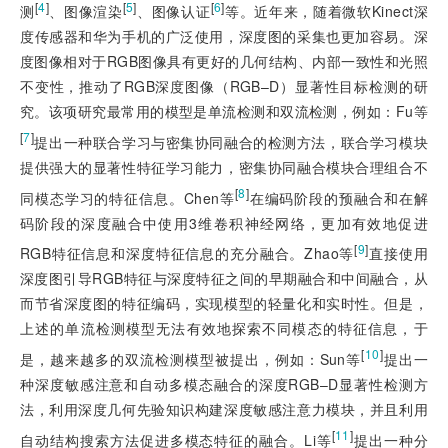
[
4
]
[
5
]
[
6
]
测
、图像渲染
、图像认证
等。近年来，随着微软Kinect深
度传感器和华为手机的广泛使用，深度图的采集也更加容易。深
度图像相对于RGB图像具有更好的几何结构、内部一致性和光照
不变性，推动了RGB深度图像（RGB–D）显著性目标检测的研
究。该项研究最常用的模型是单流检测和双流检测，例如：Fu等
[
7
]
提出一种联合学习与密集协同融合的检测方法，联合学习模块
提供强大的显著性特征学习能力，密集协同融合模块合理组合不
[
8
]
同模态学习的特征信息。Chen等
在编码阶段的预融合和在解
码阶段的深度融合中使用3维卷积神经网络，更加有效地促进
[
9
]
RGB特征信息和深度特征信息的充分融合。Zhao等
直接使用
深度图引导RGB特征与深度特征之间的早期融合和中间融合，从
而节省深度图的特征编码，实现模型的轻量化和实时性。但是，
上述的单流检测模型无法有效地探索不同模态的特征信息，于
[
10
]
是，越来越多的双流检测模型被提出，例如：Sun等
提出一
种深度敏感注意和自动多模态融合的深度RGB–D显著性检测方
法，利用深度几何先验知识构建深度敏感注意力模块，并且利用
[
11
]
自动结构搜索方法促进多模态特征的融合。Li等
提出一种分