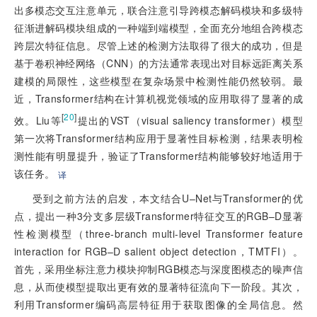
出多模态交互注意单元，联合注意引导跨模态解码模块和多级特
征渐进解码模块组成的一种端到端模型，全面充分地组合跨模态
跨层次特征信息。尽管上述的检测方法取得了很大的成功，但是
基于卷积神经网络（CNN）的方法通常表现出对目标远距离关系
建模的局限性，这些模型在复杂场景中检测性能仍然较弱。最
近，Transformer结构在计算机视觉领域的应用取得了显著的成
[
20
]
效。Liu等
提出的VST（visual saliency transformer）模型
第一次将Transformer结构应用于显著性目标检测，结果表明检
测性能有明显提升，验证了Transformer结构能够较好地适用于
该任务。
译
受到之前方法的启发，本文结合U–Net与Transformer的优
点，提出一种3分支多层级Transformer特征交互的RGB–D显著
性检测模型（three-branch multi-level Transformer feature
interaction for RGB–D salient object detection，TMTFI）。
首先，采用坐标注意力模块抑制RGB模态与深度图模态的噪声信
息，从而使模型提取出更有效的显著特征流向下一阶段。其次，
利用Transformer编码高层特征用于获取图像的全局信息。然