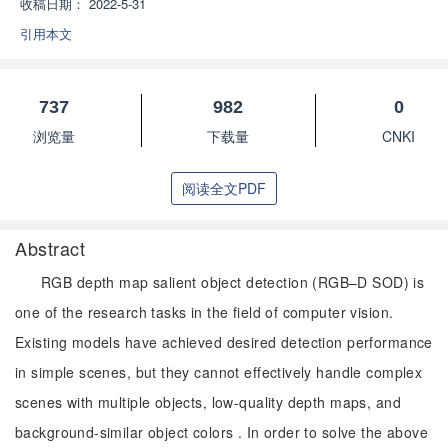
收稿日期：
2022-5-31
引用本文
737
982
0
浏览量
下载量
CNKI
阅读全文PDF
Abstract
RGB depth map salient object detection (RGB–D SOD) is
one of the research tasks in the field of computer vision.
Existing models have achieved desired detection performance
in simple scenes, but they cannot effectively handle complex
scenes with multiple objects, low-quality depth maps, and
background-similar object colors . In order to solve the above