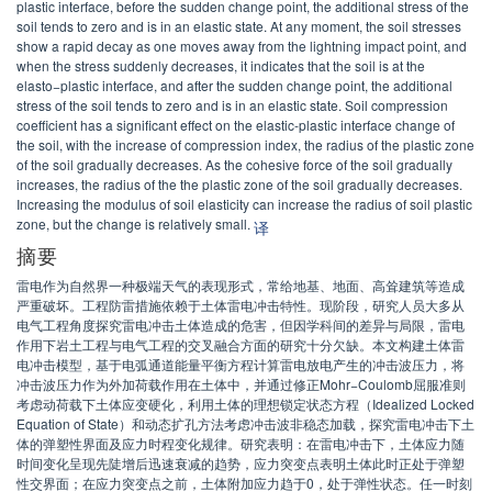
plastic interface, before the sudden change point, the additional stress of the
soil tends to zero and is in an elastic state. At any moment, the soil stresses
show a rapid decay as one moves away from the lightning impact point, and
when the stress suddenly decreases, it indicates that the soil is at the
elasto−plastic interface, and after the sudden change point, the additional
stress of the soil tends to zero and is in an elastic state. Soil compression
coefficient has a significant effect on the elastic-plastic interface change of
the soil, with the increase of compression index, the radius of the plastic zone
of the soil gradually decreases. As the cohesive force of the soil gradually
increases, the radius of the the plastic zone of the soil gradually decreases.
Increasing the modulus of soil elasticity can increase the radius of soil plastic
zone, but the change is relatively small.
译
摘要
雷电作为自然界一种极端天气的表现形式，常给地基、地面、高耸建筑等造成
严重破坏。工程防雷措施依赖于土体雷电冲击特性。现阶段，研究人员大多从
电气工程角度探究雷电冲击土体造成的危害，但因学科间的差异与局限，雷电
作用下岩土工程与电气工程的交叉融合方面的研究十分欠缺。本文构建土体雷
电冲击模型，基于电弧通道能量平衡方程计算雷电放电产生的冲击波压力，将
冲击波压力作为外加荷载作用在土体中，并通过修正Mohr−Coulomb屈服准则
考虑动荷载下土体应变硬化，利用土体的理想锁定状态方程（Idealized Locked
Equation of State）和动态扩孔方法考虑冲击波非稳态加载，探究雷电冲击下土
体的弹塑性界面及应力时程变化规律。研究表明：在雷电冲击下，土体应力随
时间变化呈现先陡增后迅速衰减的趋势，应力突变点表明土体此时正处于弹塑
性交界面；在应力突变点之前，土体附加应力趋于0，处于弹性状态。任一时刻