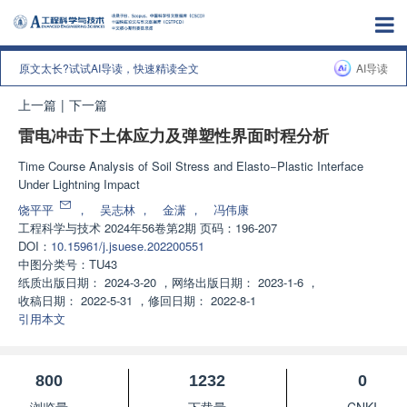
原文太长?试试AI导读，快速精读全文
AI导读
上一篇
|
下一篇
雷电冲击下土体应力及弹塑性界面时程分析
Time Course Analysis of Soil Stress and Elasto−Plastic Interface
Under Lightning Impact
饶平平
，
吴志林
，
金潇
，
冯伟康
工程科学与技术
2024年56卷第2期 页码：196-207
DOI：
10.15961/j.jsuese.202200551
中图分类号：
TU43
纸质出版日期：
2024-3-20
，
网络出版日期：
2023-1-6
，
收稿日期：
2022-5-31
，
修回日期：
2022-8-1
引用本文
800
1232
0