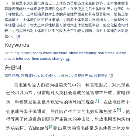
下，随着逐渐远离雷电冲击点，土体应力呈现迅速衰减的趋势，应力发生突变
骤降表明此处土体正处于弹塑性交界面；在突变点之后土体附加应力趋于0，处
于弹性状态。土体压缩系数对土体的弹塑性界面变化具有显著影响，随着压缩
指标增大，土体塑性区半径逐渐减小；随着土体黏聚力逐渐增大，土体塑性区
半径逐渐减小；增大土体弹性模量可以增大土体塑性区半径，但变化幅度相对
较小；电流波形对土体塑性区中的应力会产生较大影响，而对土体弹性区影响
较小。
译
Keywords
lightning impact;
shock wave pressure;
strain hardening;
soil stress;
elasto-
plastic interface;
time course change
译
关键词
雷电冲击;
冲击波压力;
应变硬化;
土体应力;
弹塑性界面;
时程变化
译
雷电通常被人们视为极端天气中的一种表现形式，对此现象
已经习以为常，但雷电对人类社会造成的危害非常严重。雷电作
[
1
]
为一种频繁发生且极具危险性的地球物理现象
，在放电过程中
[
2
]
会形成等离子体通道，并伴随产生巨大的电效应和热效应
，使
得等离子体通道急剧膨胀产生强大的冲击波，对放电周围构筑物
[
3
]
造成破坏。Wakasa等
指出巨大的雷电能量足以使得土体发生
[
4
]