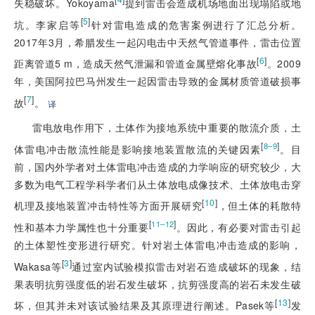
失稳破坏。Yokoyama
提到雷击会造成机场地面出现塌陷或地
[
5
]
坑。李家启等
针对雷电造成的危害案例进行了汇总分析。
2017年3月，希腊发生一起闪电击中天然气管道事件，雷击位置
[
6
]
距离管道5 m，造成天然气泄漏和管道金属壁熔化事故
。2009
年，美国阿拉巴马州发生一起因雷击导致的金属材质管道破损事
[
7
]
故
。
译
雷电放电作用下，土体作为接地系统中重要的散流介质，土
[
]
8–9
体雷电冲击散流性能是影响接地装置散流的关键因素
。目
前，国内外学者对土体雷电冲击造成的力学响应的研究较少，大
多数为电气工程学科学者们从土体放电成像技术、土体放电击穿
[
10
]
机理及接地装置冲击特性等方面开展研究
，但土体的耗散特
[
]
11–12
性和基本力学属性也十分重要
。因此，有必要对雷击引起
的土体塑性变形进行研究。针对岩土体雷电冲击造成的影响，
[
3
]
Wakasa等
通过室内试验模拟雷击对岩石造成破坏的现象，结
果表明抗剪强度低的岩石发生破坏，抗剪强度高的岩石未发生破
[
13
]
坏，但其并未对该试验结果及其原理进行阐述。Pasek等
发