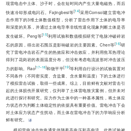
现雷电击中土体、沙子时，会在短时间内产生大量电磁热，而后
[
14
]
快速冷却形成电闪石。Fajingbesi等
采用Comsol建立雷电冲
击作用下的3维土体数值模型，分析了雷击作用下土体的电导率
和深度的关系，并通过土体电导率非线性退化现象判断土体是否
[
15
]
发生破坏。Peng等
利用试验和数值模拟研究了电脉冲破碎岩
[
16
]
石的原因，得出岩石围压是影响破岩的主要因素。Chen等
研
究了雷电冲击岩石产生的热效应和冲击效应，并利用焦耳热理论
得到了花岗岩的表面温度分布，但没有考虑电流波形对冲击波压
[
]
[
19
]
17–18
力的影响。Rao
和饶平平
等利用自行设计的试验装置对
不同条件（不同密实度、含盐量、含水量和温度）下的土体进行
了模拟雷击试验，取得一些成果。综上，目前鲜有文献对雷击引
起的土体损伤开展研究，仅列举了土体雷电致灾案例，但并未对
此进行探讨和研究。应力作为土体中的一种基本属性，将土体应
力状态作为判断土体稳定性的依据具有重要价值。雷电冲击下会
对土体应力状态产生扰动，而土体在雷电冲击下的力学响应分析
鲜有研究。
译
模拟雷电冲击放电通常伴随着高电压和高电流，此类试验被