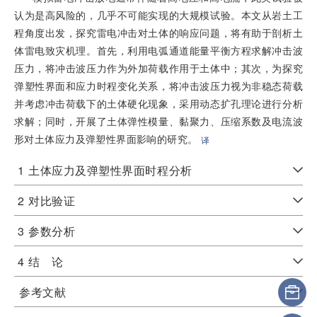
认为是高风险的，几乎不可能实现的大规模试验。本文从岩土工
程角度出发，探究雷电冲击对土体的响应问题，将有助于剖析土
体雷电致灾机理。首先，利用电弧通道能量平衡方程求解冲击波
压力，将冲击波压力作为外加荷载作用于土体中；其次，为探究
弹塑性界面和应力时程变化关系，将冲击波压力视为非稳态荷载
并考虑冲击荷载下的土体硬化现象，采用动态扩孔理论进行分析
求解；同时，开展了土体弹性模量、黏聚力、压缩系数及电流波
形对土体应力及弹塑性界面影响的研究。
译
1
土体应力及弹塑性界面时程分析
2
对比验证
3
参数分析
4
结 论
参考文献