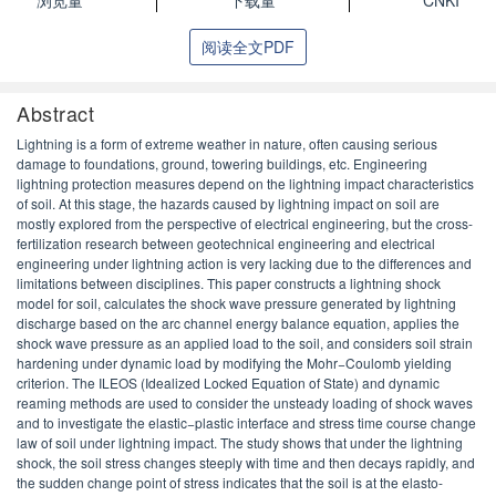
浏览量
下载量
CNKI
阅读全文PDF
Abstract
Lightning is a form of extreme weather in nature, often causing serious
damage to foundations, ground, towering buildings, etc. Engineering
lightning protection measures depend on the lightning impact characteristics
of soil. At this stage, the hazards caused by lightning impact on soil are
mostly explored from the perspective of electrical engineering, but the cross-
fertilization research between geotechnical engineering and electrical
engineering under lightning action is very lacking due to the differences and
limitations between disciplines. This paper constructs a lightning shock
model for soil, calculates the shock wave pressure generated by lightning
discharge based on the arc channel energy balance equation, applies the
shock wave pressure as an applied load to the soil, and considers soil strain
hardening under dynamic load by modifying the Mohr−Coulomb yielding
criterion. The ILEOS (Idealized Locked Equation of State) and dynamic
reaming methods are used to consider the unsteady loading of shock waves
and to investigate the elastic−plastic interface and stress time course change
law of soil under lightning impact. The study shows that under the lightning
shock, the soil stress changes steeply with time and then decays rapidly, and
the sudden change point of stress indicates that the soil is at the elasto-