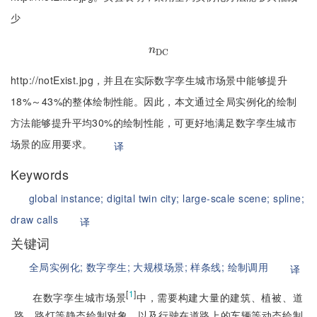
少
n
D
C
n
D
C
http://notExist.jpg，并且在实际数字孪生城市场景中能够提升
18%～43%的整体绘制性能。因此，本文通过全局实例化的绘制
方法能够提升平均30%的绘制性能，可更好地满足数字孪生城市
场景的应用要求。
译
Keywords
global instance;
digital twin city;
large-scale scene;
spline;
draw calls
译
关键词
全局实例化;
数字孪生;
大规模场景;
样条线;
绘制调用
译
[
1
]
在数字孪生城市场景
中，需要构建大量的建筑、植被、道
路、路灯等静态绘制对象，以及行驶在道路上的车辆等动态绘制