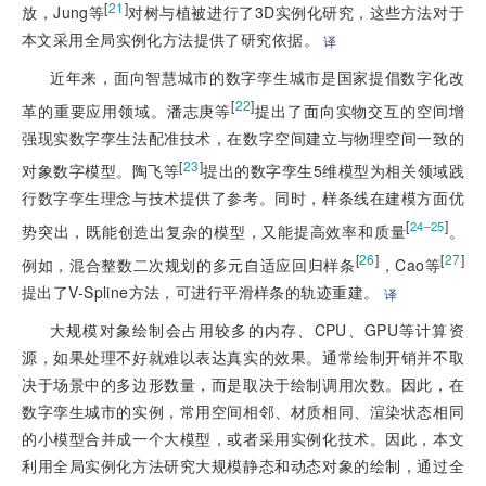
[
21
]
放，Jung等
对树与植被进行了3D实例化研究，这些方法对于
本文采用全局实例化方法提供了研究依据。
译
近年来，面向智慧城市的数字孪生城市是国家提倡数字化改
[
22
]
革的重要应用领域。潘志庚等
提出了面向实物交互的空间增
强现实数字孪生法配准技术，在数字空间建立与物理空间一致的
[
23
]
对象数字模型。陶飞等
提出的数字孪生5维模型为相关领域践
行数字孪生理念与技术提供了参考。同时，样条线在建模方面优
[
]
24–25
势突出，既能创造出复杂的模型，又能提高效率和质量
。
[
26
]
[
27
]
例如，混合整数二次规划的多元自适应回归样条
，Cao等
提出了V-Spline方法，可进行平滑样条的轨迹重建。
译
大规模对象绘制会占用较多的内存、CPU、GPU等计算资
源，如果处理不好就难以表达真实的效果。通常绘制开销并不取
决于场景中的多边形数量，而是取决于绘制调用次数。因此，在
数字孪生城市的实例，常用空间相邻、材质相同、渲染状态相同
的小模型合并成一个大模型，或者采用实例化技术。因此，本文
利用全局实例化方法研究大规模静态和动态对象的绘制，通过全