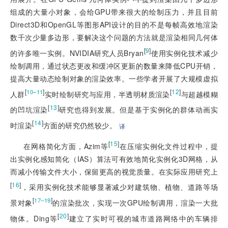
组成的大量小对象，会给GPU带来很大的绘制压力，并且目前
Direct3D和OpenGL等图形API设计的目的不是每帧高效地渲染
数千次少量多边形，要解决这个问题的方法就是渲染相同几何体
[
9
]
的许多唯一实例。NVIDIA研究人员Bryan
使用实例化技术减少
绘制调用，通过状态更改和缓冲区更新的数量来降低CPU开销，
提高大量动态绘制对象的渲染效率。一些学者开展了大规模虚拟
[
]
[
12
]
10–11
人群
实时绘制研究与应用，半透明材质渲染
与超越模糊
[
13
]
的凹坑渲染
研究也得到发展。但是基于实例化的群体动画实
[
14
]
时渲染
方面的研究仍然较少。
译
[
15
]
在网格简化方面，Azim等
在压缩实例化文件过程中，提
出实例化感知简化（IAS）算法可有效地简化实例化3D网格，从
而减小传输文件大小，保留更高的视觉质量。在实际应用研究上
[
16
]
，采用实例化技术能够显著减少对建筑物、植物、道路等场
[
]
17–19
景对象
的渲染批次，实现一次GPU绘制调用，渲染一大批
[
20
]
物体。Ding等
建立了实时可视的城市道路网络中的车辆排