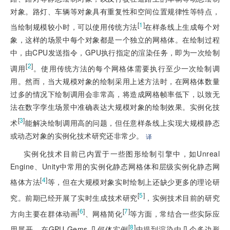
对象。路灯、车辆等对象具有重复性和空间位置规律性等特点，
[
1
]
当绘制规模较小时，可以使用传统方法
在样条线上生成每个对
象，这样的场景中每个对象都是一个独立的网格体。在绘制过程
中，由CPU发送指令，GPU执行指定的渲染任务，即为一次绘制
[
2
]
调用
。使用传统方法的每个网格体需要执行至少一次绘制调
用。然而，当大规模对象的绘制采用上述方法时，在网格体数量
过多的情况下绘制调用会非常高，将造成网格帧率低下，以致无
法在数字孪生场景中准确表达大规模对象的绘制效果。实例化技
[
3
]
术
能解决绘制调用高的问题，但任意样条线上实现大规模静态
或动态对象的实例化技术研究还非常少。
译
实例化技术目前已内置于一些图形绘制引擎中，如Unreal
Engine、Unity中常用的实例化静态网格体和层级实例化静态网
[
4
]
格体方法
等，但在大规模对象实时绘制上还缺少更多的理论研
[
5
]
究。前期已经开展了实时生成技术研究
，实例技术目前的研究
[
6
]
[
7
]
方向主要在群体动画
、网格简化
等方面，常结合一些实际应
[
8
]
用展开。在GPU Gems 几何体实例
中提到渲染由几个多边形