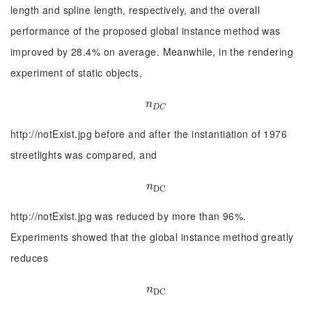
length and spline length, respectively, and the overall
performance of the proposed global instance method was
improved by 28.4% on average. Meanwhile, in the rendering
experiment of static objects,
n
D
C
n
D
C
http://notExist.jpg before and after the instantiation of 1976
streetlights was compared, and
n
D
C
n
D
C
http://notExist.jpg was reduced by more than 96%.
Experiments showed that the global instance method greatly
reduces
n
D
C
n
D
C