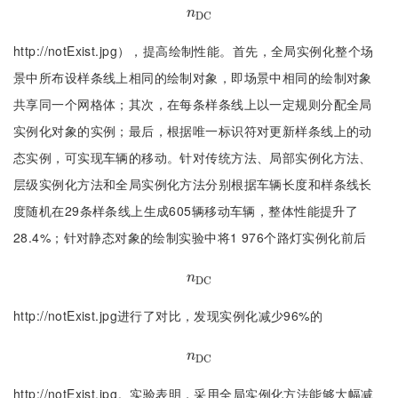
n
D
C
n
D
C
http://notExist.jpg），提高绘制性能。首先，全局实例化整个场
景中所布设样条线上相同的绘制对象，即场景中相同的绘制对象
共享同一个网格体；其次，在每条样条线上以一定规则分配全局
实例化对象的实例；最后，根据唯一标识符对更新样条线上的动
态实例，可实现车辆的移动。针对传统方法、局部实例化方法、
层级实例化方法和全局实例化方法分别根据车辆长度和样条线长
度随机在29条样条线上生成605辆移动车辆，整体性能提升了
28.4%；针对静态对象的绘制实验中将1 976个路灯实例化前后
n
D
C
n
D
C
http://notExist.jpg进行了对比，发现实例化减少96%的
n
D
C
n
D
C
http://notExist.jpg。实验表明，采用全局实例化方法能够大幅减