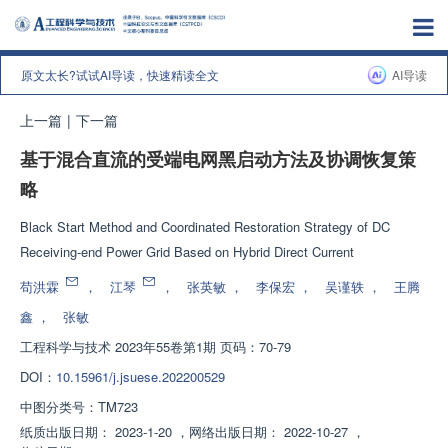
原文太长?试试AI导读，快速精读全文
AI导读
上一篇
|
下一篇
基于混合直流的受端电网黑启动方法及协调恢复策
略
Black Start Method and Coordinated Restoration Strategy of DC
Receiving-end Power Grid Based on Hybrid Direct Current
苟洪霖
，
江琴
，
张英敏
，
李保宏
，
吴谨轶
，
王腾
鑫
，
张敏
工程科学与技术
2023年55卷第1期 页码：70-79
DOI：
10.15961/j.jsuese.202200529
中图分类号：
TM723
纸质出版日期：
2023-1-20
，
网络出版日期：
2022-10-27
，