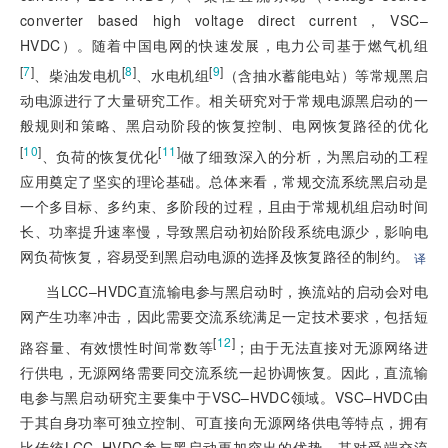
converter based high voltage direct current，VSC–
HVDC）。随着中国电网的快速发展，电力公司基于燃气机组
[
7
]
[
8
]
[
9
]
、柴油发电机
、水电机组
（含抽水蓄能电站）等常规黑启
动电源进行了大量研究工作。相关研究对于常规电源黑启动的一
般规则和策略、黑启动阶段的恢复控制、电网恢复路径的优化
[
10
]
[
11
]
、负荷的恢复优化
做了细致深入的分析，为黑启动的工程
应用奠定了坚实的理论基础。总体来看，常规交流系统黑启动是
一个多目标、多约束、多阶段的过程，且由于常规机组启动时间
长、功率提升速率慢，导致黑启动初始阶段系统电源少，影响电
网负荷恢复，容易受到黑启动电源的选择及恢复路径的制约。
译
当LCC–HVDC直流输电参与黑启动时，换流站的启动会对电
网产生功率冲击，因此需要交流系统满足一定技术要求，包括短
[
12
]
路容量、有效惯性时间常数等
；由于无法直接对无源网络进
行供电，无源网络需要同交流系统一起协调恢复。因此，直流输
电参与黑启动研究主要集中于VSC–HVDC领域。VSC–HVDC由
于其自身功率可独立控制、可直接向无源网络供电等特点，拥有
比传统LCC–HVDC参与黑启动更加突出的优势，其对受端交流