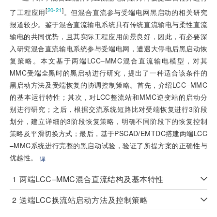
[
]
20-21
了工程应用
。但混合直流参与受端电网黑启动的相关研究
报道较少。鉴于混合直流输电系统具有传统直流输电与柔性直流
输电的共同优势，且其实际工程应用前景良好，因此，有必要深
入研究混合直流输电系统参与受端电网，遭遇大停电后黑启动恢
复策略。本文基于两端LCC–MMC混合直流输电模型，对其
MMC受端全黑时的黑启动进行研究，提出了一种适合该条件的
黑启动方法及受端恢复的协调控制策略。首先，介绍LCC–MMC
的基本运行特性；其次，对LCC整流站和MMC逆变站的启动分
别进行研究；之后，根据交流系统短路比对受端恢复进行3阶段
划分，建立详细的3阶段恢复策略，明确不同阶段下的恢复控制
策略及平滑切换方式；最后，基于PSCAD/EMTDC搭建两端LCC
–MMC系统进行完整的黑启动试验，验证了所提方案的正确性与
优越性。
译
1
两端LCC–MMC混合直流结构及基本特性
2
送端LCC换流站启动方法及控制策略