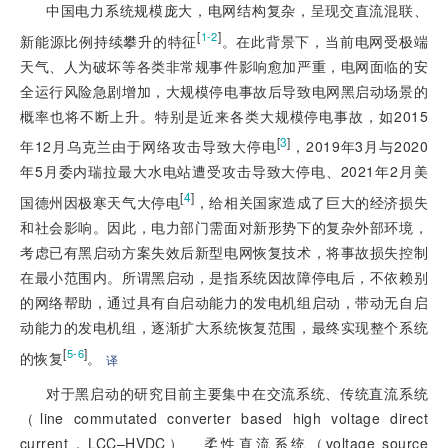
中国电力系统规模庞大，电网结构复杂，呈现交直流混联、
[
]
1-2
新能源比例持续攀升的特征
。在此背景下，当前电网受极端
天气、人为破坏等各类非常规事件影响愈加严重，电网面临的安
全运行风险急剧增加，大规模停电事故后导致电网黑启动场景的
概率也将不断上升。特别是近来各类大规模停电事故，如2015
[
3
]
年12月乌克兰由于网络攻击导致大停电
，2019年3月与2020
年5月委内瑞拉最大水电站遭受攻击导致大停电、2021年2月美
[
4
]
国德州因极寒天气大停电
，给相关国家造成了巨大的经济损失
和社会影响。因此，电力部门需面对新形势下的复杂外部环境，
考虑已有黑启动方案失效后新型电网恢复技术，将事故损失控制
在最小范围内。所谓黑启动，是指系统因故障停电后，不依赖别
的网络帮助，通过具有自启动能力的发电机组启动，带动无自启
动能力的发电机组，逐渐扩大系统恢复范围，最终实现整个系统
[
]
5-6
的恢复
。
译
对于黑启动的研究目前主要集中在交流系统、传统直流系统
（line commutated converter based high voltage direct
current，LCC–HVDC）、柔性直流系统（voltage source