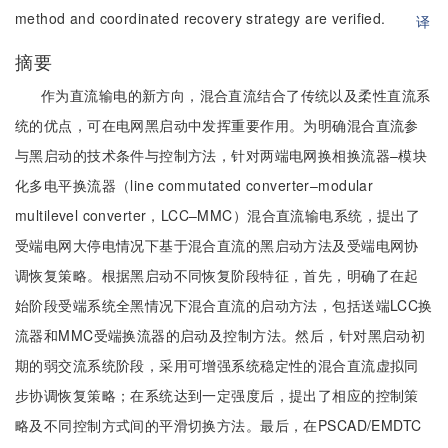
method and coordinated recovery strategy are verified.
译
摘要
作为直流输电的新方向，混合直流结合了传统以及柔性直流系
统的优点，可在电网黑启动中发挥重要作用。为明确混合直流参
与黑启动的技术条件与控制方法，针对两端电网换相换流器–模块
化多电平换流器（line commutated converter–modular
multilevel converter，LCC–MMC）混合直流输电系统，提出了
受端电网大停电情况下基于混合直流的黑启动方法及受端电网协
调恢复策略。根据黑启动不同恢复阶段特征，首先，明确了在起
始阶段受端系统全黑情况下混合直流的启动方法，包括送端LCC换
流器和MMC受端换流器的启动及控制方法。然后，针对黑启动初
期的弱交流系统阶段，采用可增强系统稳定性的混合直流虚拟同
步协调恢复策略；在系统达到一定强度后，提出了相应的控制策
略及不同控制方式间的平滑切换方法。最后，在PSCAD/EMDTC