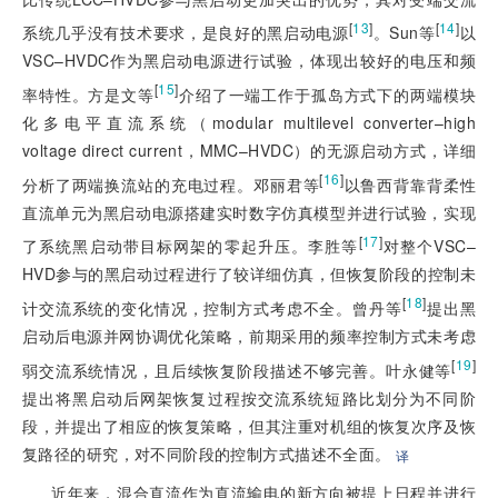
[
13
]
[
14
]
系统几乎没有技术要求，是良好的黑启动电源
。Sun等
以
VSC–HVDC作为黑启动电源进行试验，体现出较好的电压和频
[
15
]
率特性。方是文等
介绍了一端工作于孤岛方式下的两端模块
化多电平直流系统（modular multilevel converter–high
voltage direct current，MMC–HVDC）的无源启动方式，详细
[
16
]
分析了两端换流站的充电过程。邓丽君等
以鲁西背靠背柔性
直流单元为黑启动电源搭建实时数字仿真模型并进行试验，实现
[
17
]
了系统黑启动带目标网架的零起升压。李胜等
对整个VSC–
HVD参与的黑启动过程进行了较详细仿真，但恢复阶段的控制未
[
18
]
计交流系统的变化情况，控制方式考虑不全。曾丹等
提出黑
启动后电源并网协调优化策略，前期采用的频率控制方式未考虑
[
19
]
弱交流系统情况，且后续恢复阶段描述不够完善。叶永健等
提出将黑启动后网架恢复过程按交流系统短路比划分为不同阶
段，并提出了相应的恢复策略，但其注重对机组的恢复次序及恢
复路径的研究，对不同阶段的控制方式描述不全面。
译
近年来，混合直流作为直流输电的新方向被提上日程并进行