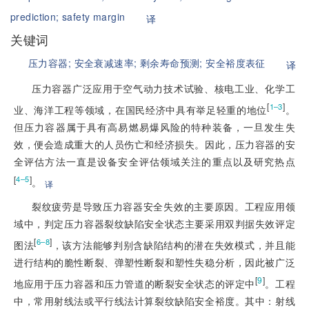
prediction;
safety margin
译
关键词
压力容器;
安全衰减速率;
剩余寿命预测;
安全裕度表征
译
压力容器广泛应用于空气动力技术试验、核电工业、化学工
[
]
1–3
业、海洋工程等领域，在国民经济中具有举足轻重的地位
。
但压力容器属于具有高易燃易爆风险的特种装备，一旦发生失
效，便会造成重大的人员伤亡和经济损失。因此，压力容器的安
全评估方法一直是设备安全评估领域关注的重点以及研究热点
[
]
4–5
。
译
裂纹疲劳是导致压力容器安全失效的主要原因。工程应用领
域中，判定压力容器裂纹缺陷安全状态主要采用双判据失效评定
[
]
6–8
图法
，该方法能够判别含缺陷结构的潜在失效模式，并且能
进行结构的脆性断裂、弹塑性断裂和塑性失稳分析，因此被广泛
[
9
]
地应用于压力容器和压力管道的断裂安全状态的评定中
。工程
中，常用射线法或平行线法计算裂纹缺陷安全裕度。其中：射线