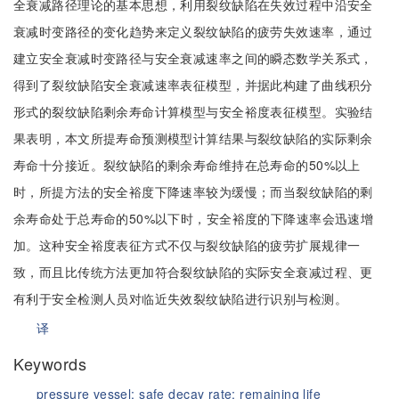
全衰减路径理论的基本思想，利用裂纹缺陷在失效过程中沿安全
衰减时变路径的变化趋势来定义裂纹缺陷的疲劳失效速率，通过
建立安全衰减时变路径与安全衰减速率之间的瞬态数学关系式，
得到了裂纹缺陷安全衰减速率表征模型，并据此构建了曲线积分
形式的裂纹缺陷剩余寿命计算模型与安全裕度表征模型。实验结
果表明，本文所提寿命预测模型计算结果与裂纹缺陷的实际剩余
寿命十分接近。裂纹缺陷的剩余寿命维持在总寿命的50%以上
时，所提方法的安全裕度下降速率较为缓慢；而当裂纹缺陷的剩
余寿命处于总寿命的50%以下时，安全裕度的下降速率会迅速增
加。这种安全裕度表征方式不仅与裂纹缺陷的疲劳扩展规律一
致，而且比传统方法更加符合裂纹缺陷的实际安全衰减过程、更
有利于安全检测人员对临近失效裂纹缺陷进行识别与检测。
译
Keywords
pressure vessel;
safe decay rate;
remaining life