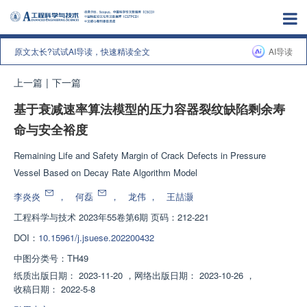
原文太长?试试AI导读，快速精读全文
AI导读
上一篇
|
下一篇
基于衰减速率算法模型的压力容器裂纹缺陷剩余寿
命与安全裕度
Remaining Life and Safety Margin of Crack Defects in Pressure
Vessel Based on Decay Rate Algorithm Model
李炎炎
，
何磊
，
龙伟
，
王喆灏
工程科学与技术
2023年55卷第6期 页码：212-221
DOI：
10.15961/j.jsuese.202200432
中图分类号：
TH49
纸质出版日期：
2023-11-20
，
网络出版日期：
2023-10-26
，
收稿日期：
2022-5-8