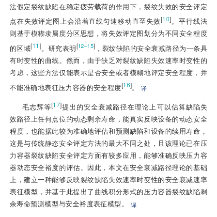
法假定裂纹缺陷在稳定疲劳载荷的作用下，裂纹失效的安全评定
[
10
]
点在失效评定图上会沿着直线匀速移动直至失效
。平行线法
则基于模糊隶属度分区思想，将失效评定图划分为不同安全程度
[
11
]
[
]
12–15
的区域
。研究表明
，裂纹缺陷的安全衰减路径为一条具
有时变性的曲线。然而，由于缺乏对裂纹缺陷失效速率时变性的
考虑，这些方法仅能表示是否安全或者模糊地评定安全程度，并
[
16
]
不能准确地表征压力容器的安全程度
。
译
[
17
]
毛志辉等
提出的安全衰减路径在理论上可以估算缺陷失
效路径上任何点位的动态剩余寿命，能真实反映设备的动态安全
程度，也能据此较为准确地评估和预测缺陷和设备的续用寿命，
这是与传统静态安全评定方法的最大不同之处，且该理论已在压
力容器裂纹缺陷安全评定方面有较多应用，能够准确反映压力容
器动态安全裕度的评估。因此，本文在安全衰减路径理论的基础
上，建立一种能够反映裂纹缺陷失效速率时变性的安全衰减速率
表征模型，并基于此提出了曲线积分形式的压力容器裂纹缺陷剩
余寿命预测模型与安全裕度表征模型。
译