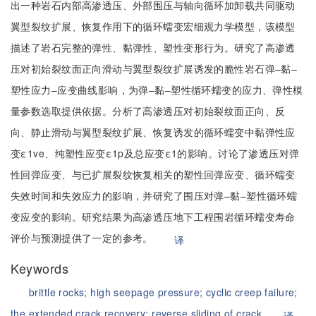
出一种岩石内部高渗透压、外部围压与轴向循环加卸载共同驱动
翼型裂纹扩展、恢复作用下的循环蠕变宏细观力学模型，该模型
描述了岩石完整的弹性、黏弹性、塑性变形行为。研究了高渗透
压对初始裂纹面正向滑动与翼型裂纹扩展诱发的脆性岩石弹–黏–
塑性应力–应变曲线影响，为弹–黏–塑性循环蠕变的应力、弹性模
量参数选取提供依据。分析了高渗透压对初始裂纹面正向、反
向、静止滑动与翼型裂纹扩展、恢复诱发的循环蠕变中黏弹性应
变ε1ve、纯塑性应变ε1p及总应变ε1的影响。讨论了渗透压对弹
性回弹应变、与已扩展裂纹恢复相关的塑性回弹应变、循环蠕变
失效时间和失效应力的影响，并研究了围压对弹–黏–塑性循环蠕
变应变的影响。研究结果为高渗透压地下工程围岩循环蠕变寿命
评价与预测提供了一定的参考。
译
Keywords
brittle rocks;
high seepage pressure;
cyclic creep failure;
the extended crack recovery;
reverse sliding of crack
译