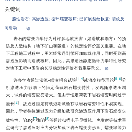
关键词
脆性岩石;
高渗透压;
循环蠕变破坏;
已扩展裂纹恢复;
裂纹反
向滑动
译
岩石的蠕变力学行为对许多地质灾害（如滑坡和塌方）的预
防及人造结构（地下矿山和隧道）的稳定性评价至关重要。在地
下工程施工过程中，围岩经常遇到循环加卸载作用，同时受到高
渗透压影响而造成破坏。因此，高渗透压静态循环力学特性研究
对地下工程中围岩的长期稳定性评价有着重要意义。
译
[
]
[
]
1–4
5–6
许多学者通过渗流–蠕变耦合试验
或流变模型理论
分
析渗透压力影响下的恒定荷载岩石蠕变特性，发现随渗透压增
大，试件的蠕变应变增大。但由于恒定荷载下岩石蠕变时间过于
[
2
]
漫长
，故通过恒定荷载短期试验获取岩石蠕变特性不易实现。
因此，学者往往通过应力分级加载研究渗透压作用下岩石蠕变失
[
7
]
[
8
]
效特性。Yang
和Yi
等通过扫描电子显微镜、声发射等技术重
点研究了渗透压对应力分级加载下岩石蠕变变形量、蠕变率等力