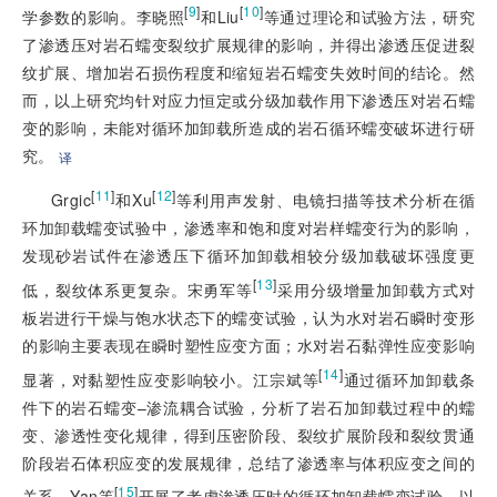
[
9
]
[
10
]
学参数的影响。李晓照
和Liu
等通过理论和试验方法，研究
了渗透压对岩石蠕变裂纹扩展规律的影响，并得出渗透压促进裂
纹扩展、增加岩石损伤程度和缩短岩石蠕变失效时间的结论。然
而，以上研究均针对应力恒定或分级加载作用下渗透压对岩石蠕
变的影响，未能对循环加卸载所造成的岩石循环蠕变破坏进行研
究。
译
[
11
]
[
12
]
Grgic
和Xu
等利用声发射、电镜扫描等技术分析在循
环加卸载蠕变试验中，渗透率和饱和度对岩样蠕变行为的影响，
发现砂岩试件在渗透压下循环加卸载相较分级加载破坏强度更
[
13
]
低，裂纹体系更复杂。宋勇军等
采用分级增量加卸载方式对
板岩进行干燥与饱水状态下的蠕变试验，认为水对岩石瞬时变形
的影响主要表现在瞬时塑性应变方面；水对岩石黏弹性应变影响
[
14
]
显著，对黏塑性应变影响较小。江宗斌等
通过循环加卸载条
件下的岩石蠕变–渗流耦合试验，分析了岩石加卸载过程中的蠕
变、渗透性变化规律，得到压密阶段、裂纹扩展阶段和裂纹贯通
阶段岩石体积应变的发展规律，总结了渗透率与体积应变之间的
[
15
]
关系。Yan等
开展了考虑渗透压时的循环加卸载蠕变试验，以