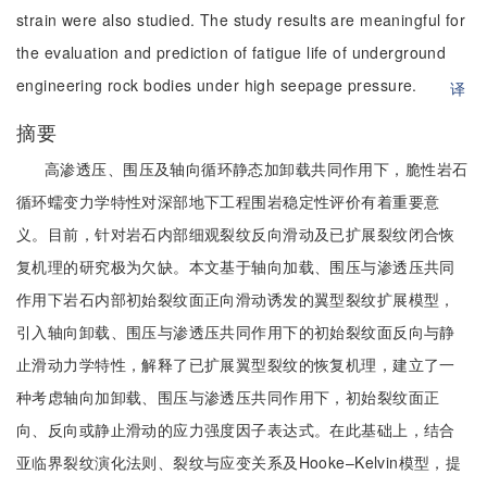
strain were also studied. The study results are meaningful for
the evaluation and prediction of fatigue life of underground
engineering rock bodies under high seepage pressure.
译
摘要
高渗透压、围压及轴向循环静态加卸载共同作用下，脆性岩石
循环蠕变力学特性对深部地下工程围岩稳定性评价有着重要意
义。目前，针对岩石内部细观裂纹反向滑动及已扩展裂纹闭合恢
复机理的研究极为欠缺。本文基于轴向加载、围压与渗透压共同
作用下岩石内部初始裂纹面正向滑动诱发的翼型裂纹扩展模型，
引入轴向卸载、围压与渗透压共同作用下的初始裂纹面反向与静
止滑动力学特性，解释了已扩展翼型裂纹的恢复机理，建立了一
种考虑轴向加卸载、围压与渗透压共同作用下，初始裂纹面正
向、反向或静止滑动的应力强度因子表达式。在此基础上，结合
亚临界裂纹演化法则、裂纹与应变关系及Hooke–Kelvin模型，提