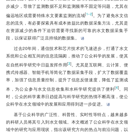
步减少，导致了监测数据不足和监测频率不固定等问题，尤其在
[
]
1–2
偏远地区或需要特殊水文要素监测的流域
。为了避免水文信
息的流失，有必要探索具有成本效益比的数据采集方法，尤其是
在资源减少的条件下迫切需要寻找新的可靠的水文数据采集手
段，以保证获得广泛且持续的数据集。
译
过去20年间，通信技术和芯片技术的飞速进步，打通了水文
系统和公众相互间的信息流隔阂，推动了公众科学的发展，使其
[
3
]
在自然科学研究中日益发挥作用
。尤其是互联网、云计算、便
携式传感器、智能手机等简化了数据采集手段，扩大了数据覆盖
率，加强了信息质量控制，提升了信息反馈速度，降低了监测成
[
4
]
本，为公众参与水文信息收集和水科学研究提供了便利
。同
时，公众的科学素养日趋提高与科学研究的热情不断高涨，使公
众科学在水文领域中的发展和应用得到进一步促进。
译
基于公众科学的广泛性、科普性、实时性等特点，越来越多
的科研人员将其引入到水文领域。本文概述了公众科学在水文领
域中的研究与应用现状，指出该研究方向的热点与前沿问题，以