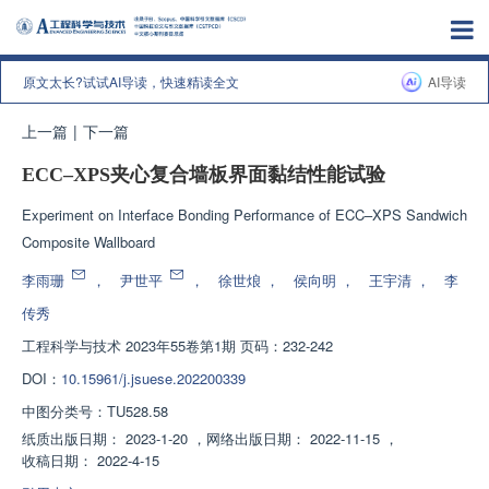
原文太长?试试AI导读，快速精读全文
AI导读
上一篇
|
下一篇
ECC–XPS夹心复合墙板界面黏结性能试验
Experiment on Interface Bonding Performance of ECC–XPS Sandwich
Composite Wallboard
李雨珊
，
尹世平
，
徐世烺
，
侯向明
，
王宇清
，
李
传秀
工程科学与技术
2023年55卷第1期 页码：232-242
DOI：
10.15961/j.jsuese.202200339
中图分类号：
TU528.58
纸质出版日期：
2023-1-20
，
网络出版日期：
2022-11-15
，
收稿日期：
2022-4-15