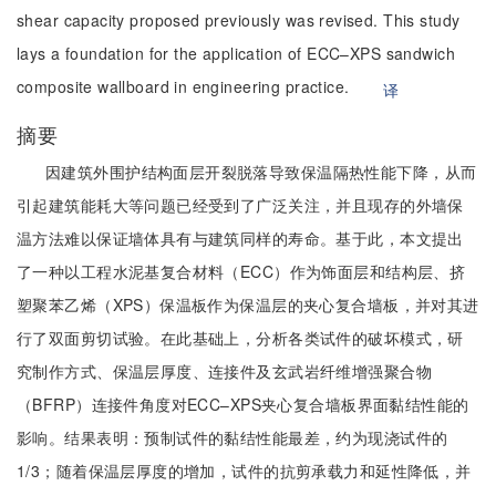
shear capacity proposed previously was revised. This study
lays a foundation for the application of ECC–XPS sandwich
composite wallboard in engineering practice.
译
摘要
因建筑外围护结构面层开裂脱落导致保温隔热性能下降，从而
引起建筑能耗大等问题已经受到了广泛关注，并且现存的外墙保
温方法难以保证墙体具有与建筑同样的寿命。基于此，本文提出
了一种以工程水泥基复合材料（ECC）作为饰面层和结构层、挤
塑聚苯乙烯（XPS）保温板作为保温层的夹心复合墙板，并对其进
行了双面剪切试验。在此基础上，分析各类试件的破坏模式，研
究制作方式、保温层厚度、连接件及玄武岩纤维增强聚合物
（BFRP）连接件角度对ECC–XPS夹心复合墙板界面黏结性能的
影响。结果表明：预制试件的黏结性能最差，约为现浇试件的
1/3；随着保温层厚度的增加，试件的抗剪承载力和延性降低，并