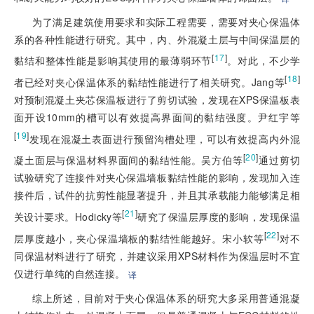
为了满足建筑使用要求和实际工程需要，需要对夹心保温体
系的各种性能进行研究。其中，内、外混凝土层与中间保温层的
[
17
]
黏结和整体性能是影响其使用的最薄弱环节
。对此，不少学
[
18
]
者已经对夹心保温体系的黏结性能进行了相关研究。Jang等
对预制混凝土夹芯保温板进行了剪切试验，发现在XPS保温板表
面开设10mm的槽可以有效提高界面间的黏结强度。尹红宇等
[
19
]
发现在混凝土表面进行预留沟槽处理，可以有效提高内外混
[
20
]
凝土面层与保温材料界面间的黏结性能。吴方伯等
通过剪切
试验研究了连接件对夹心保温墙板黏结性能的影响，发现加入连
接件后，试件的抗剪性能显著提升，并且其承载能力能够满足相
[
21
]
关设计要求。Hodicky等
研究了保温层厚度的影响，发现保温
[
22
]
层厚度越小，夹心保温墙板的黏结性能越好。宋小软等
对不
同保温材料进行了研究，并建议采用XPS材料作为保温层时不宜
仅进行单纯的自然连接。
译
综上所述，目前对于夹心保温体系的研究大多采用普通混凝