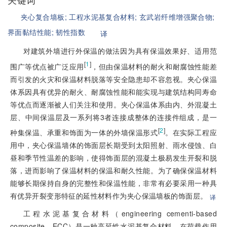
夹心复合墙板;
工程水泥基复合材料;
玄武岩纤维增强聚合物;
界面黏结性能;
韧性指数
译
对建筑外墙进行外保温的做法因为具有保温效果好、适用范
[
1
]
围广等优点被广泛应用
，但由保温材料的耐火和耐腐蚀性能差
而引发的火灾和保温材料脱落等安全隐患却不容忽视。夹心保温
体系因具有优异的耐火、耐腐蚀性能和能实现与建筑结构同寿命
等优点而逐渐被人们关注和使用。夹心保温体系由内、外混凝土
层、中间保温层及一系列将3者连接成整体的连接件组成，是一
[
2
]
种集保温、承重和饰面为一体的外墙保温形式
。在实际工程应
用中，夹心保温墙体的饰面层长期受到太阳照射、雨水侵蚀、白
昼和季节性温差的影响，使得饰面层的混凝土极易发生开裂和脱
落，进而影响了保温材料的保温和耐久性能。为了确保保温材料
能够长期保持自身的完整性和保温性能，非常有必要采用一种具
有优异开裂变形特征的延性材料作为夹心保温墙板的饰面层。
译
工程水泥基复合材料（engineering cementi-based
composite，ECC）是一种高延性水泥基复合材料，在荷载作用