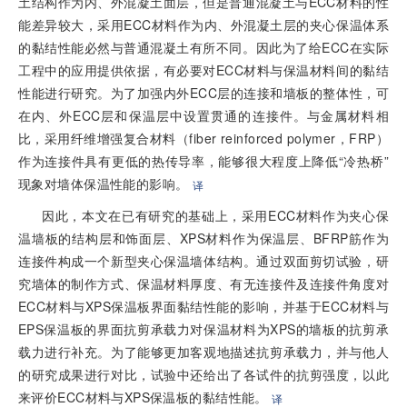
土结构作为内、外混凝土面层，但是普通混凝土与ECC材料的性
能差异较大，采用ECC材料作为内、外混凝土层的夹心保温体系
的黏结性能必然与普通混凝土有所不同。因此为了给ECC在实际
工程中的应用提供依据，有必要对ECC材料与保温材料间的黏结
性能进行研究。为了加强内外ECC层的连接和墙板的整体性，可
在内、外ECC层和保温层中设置贯通的连接件。与金属材料相
比，采用纤维增强复合材料（fiber reinforced polymer，FRP）
作为连接件具有更低的热传导率，能够很大程度上降低“冷热桥”
现象对墙体保温性能的影响。
译
因此，本文在已有研究的基础上，采用ECC材料作为夹心保
温墙板的结构层和饰面层、XPS材料作为保温层、BFRP筋作为
连接件构成一个新型夹心保温墙体结构。通过双面剪切试验，研
究墙体的制作方式、保温材料厚度、有无连接件及连接件角度对
ECC材料与XPS保温板界面黏结性能的影响，并基于ECC材料与
EPS保温板的界面抗剪承载力对保温材料为XPS的墙板的抗剪承
载力进行补充。为了能够更加客观地描述抗剪承载力，并与他人
的研究成果进行对比，试验中还给出了各试件的抗剪强度，以此
来评价ECC材料与XPS保温板的黏结性能。
译