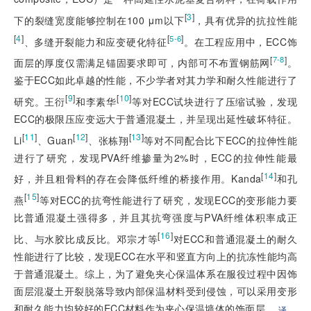
[
3
]
下的裂缝宽度能够控制在100 μm以下
，具有优异的抗拉性能
[
4
]
[
]
5-6
、多缝开裂能力和应变硬化特征
。在工程应用中，ECC饰
[
]
7-8
面层的厚度仅需满足锚固要求即可，内部可不布置钢筋网
。
鉴于ECC如此卓越的性能，不少学者对其力学和耐久性能进行了
[
9
]
[
10
]
研究。王衍
和李素华
等对ECC试块进行了压缩试验，发现
ECC的极限压应变远大于普通混凝土，并呈现出延性破坏特征。
[
11
]
[
12
]
[
13
]
Li
、Guan
、张栋翔
等对不同配合比下ECC的拉伸性能
进行了研究，发现PVA纤维掺量为2%时，ECC的拉伸性能最
[
14
]
好，并且粗骨料的存在会降低纤维的桥接作用。Kanda
和孔
[
15
]
燕
等对ECC的抗弯性能进行了研究，发现ECC的变形能力要
比普通混凝土强得多，并且其抗弯强度与PVA纤维体积率成正
[
16
]
比、与水胶比成反比。邓宗才等
对ECC和普通混凝土的耐久
性能进行了比较，发现ECC在水平和竖直方向上的抗冻性能均高
于普通混凝土。综上，为了避免夹心保温体系在服役过程中因饰
面层混凝土开裂脱落导致内部保温材料受到侵蚀，可以采用变形
和耐久能力均较好的ECC材料作为夹心保温墙体的饰面层。
译