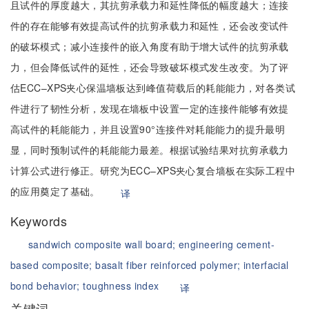
且试件的厚度越大，其抗剪承载力和延性降低的幅度越大；连接
件的存在能够有效提高试件的抗剪承载力和延性，还会改变试件
的破坏模式；减小连接件的嵌入角度有助于增大试件的抗剪承载
力，但会降低试件的延性，还会导致破坏模式发生改变。为了评
估ECC–XPS夹心保温墙板达到峰值荷载后的耗能能力，对各类试
件进行了韧性分析，发现在墙板中设置一定的连接件能够有效提
高试件的耗能能力，并且设置90°连接件对耗能能力的提升最明
显，同时预制试件的耗能能力最差。根据试验结果对抗剪承载力
计算公式进行修正。研究为ECC–XPS夹心复合墙板在实际工程中
的应用奠定了基础。
译
Keywords
sandwich composite wall board;
engineering cement-
based composite;
basalt fiber reinforced polymer;
interfacial
bond behavior;
toughness index
译
关键词