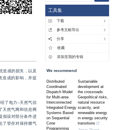
工具集
下载
参考文献导出
分享
收藏
添加至我的专辑
We recommend
统造成的损失，以及
统造成的影响，并提
Distributed
Sustainable
Coordinated
development at
Dispatch Model
the crossroads:
for Multi-area
Geopolitical risks,
绍了电力–天然气信
Interconnected
natural resource
Integrated Energy
scarcity, and
了天然气网和信息网
Systems Based
renewable energy
提假设对部分条件进
on Sequential
in energy security
论了管存对保持燃气
Cone
transitions
Programming
Jinjun Zhang
,