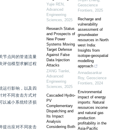
Yujie REN
,
Geoscience
Advanced
Frontiers
,
2025
Engineering
Recharge and
Sciences
,
2025
vulnerability
Research Status
assessment of
and Prospects of
groundwater
New Power
resources in North
Systems Moving
west India:
Target Defense
Insights from
Against False
isotope-geospatial
关节点间的管道流量
Data Injection
modelling
失评估模型求解过程
Attacks
approach
ZANG Tianlei
,
Annadasankar
Advanced
Roy
,
Geoscience
Engineering
Frontiers
,
2024
Sciences
,
2025
系统运行影响，以及四
Environmental
针对不同攻击方式对
Cascaded Hydro-
impact of energy
PV
可以减小系统经济损
imports: Natural
Complementary
resources income
Dispatching and
and natural gas
Its Impact
production
Analysis
profitability in the
并提出应对不同攻击
Considering Both
Asia-Pacific