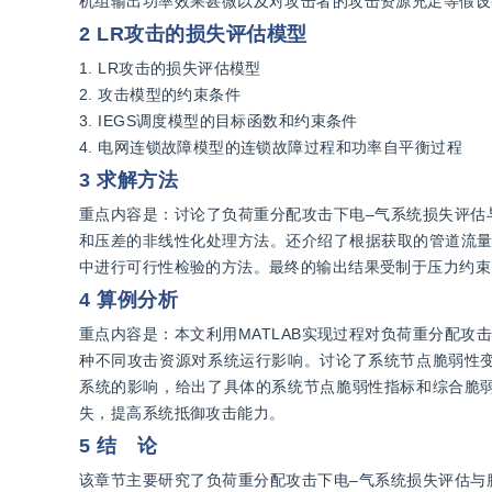
机组输出功率效果甚微以及对攻击者的攻击资源充足等假设
2 LR攻击的损失评估模型
1. LR攻击的损失评估模型
2. 攻击模型的约束条件
3. IEGS调度模型的目标函数和约束条件
4. 电网连锁故障模型的连锁故障过程和功率自平衡过程
3 求解方法
重点内容是：讨论了负荷重分配攻击下电–气系统损失评估
和压差的非线性化处理方法。还介绍了根据获取的管道流量
中进行可行性检验的方法。最终的输出结果受制于压力约束
4 算例分析
重点内容是：本文利用MATLAB实现过程对负荷重分配
种不同攻击资源对系统运行影响。讨论了系统节点脆弱性
系统的影响，给出了具体的系统节点脆弱性指标和综合脆
失，提高系统抵御攻击能力。
5 结 论
该章节主要研究了负荷重分配攻击下电–气系统损失评估与