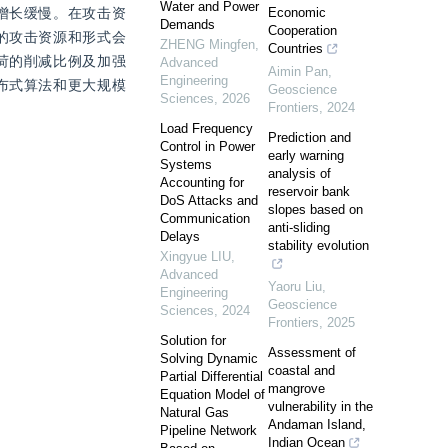
Water and Power
增长缓慢。在攻击资
Economic
Demands
Cooperation
的攻击资源和形式会
ZHENG Mingfen
,
Countries
荷的削减比例及加强
Advanced
Aimin Pan
,
Engineering
布式算法和更大规模
Geoscience
Sciences
,
2026
Frontiers
,
2024
Load Frequency
Prediction and
Control in Power
early warning
Systems
analysis of
Accounting for
reservoir bank
DoS Attacks and
slopes based on
Communication
anti-sliding
Delays
stability evolution
Xingyue LIU
,
Advanced
Yaoru Liu
,
Engineering
Geoscience
Sciences
,
2024
Frontiers
,
2025
Solution for
Assessment of
Solving Dynamic
coastal and
Partial Differential
mangrove
Equation Model of
vulnerability in the
Natural Gas
Andaman Island,
Pipeline Network
Indian Ocean