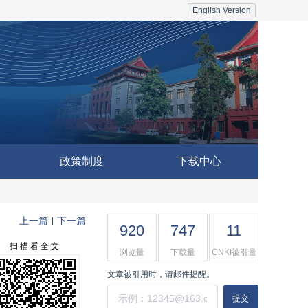
English Version
政策制度
下载中心
上一篇
下一篇
|
920
747
11
扫 描 看 全 文
浏览量
下载量
CNKI被引量
文章被引用时，请邮件提醒。
提交