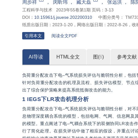
周步祥
，
闵昕玮
，
臧天磊
，
张远洪
，
陈
工程科学与技术
2023年55卷第1期 页码：3-13
DOI：
10.15961/j.jsuese.202200310
中图分类号：
TM73
纸质出版日期：
2023-1-20
，
网络出版日期：
2022-8-26
，
收
引用本文
阅读全文PDF
AI导读
HTML全文
图(
6
)
参考文献
负荷重分配攻击下电–气系统损失评估与脆弱性分析，包括
针对负荷重分配攻击的机理及流程、损失评估模型、节点综
出了综合保护策略来提高系统抵御攻击的能力。
1 IEGS下LR攻击机理分析
负荷重分配攻击下电–气系统损失评估与脆弱性分析，对不
息物理深度耦合系统的模型，包括电网、气网、信息网及
的模型。重点阐述了电–气耦合系统下的双侧协同LR攻击
行了简化处理。在损失评估中做了相应的假设，并重点讨