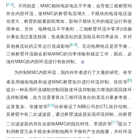
[
]
2-5
。不同的是，MMC相间电容电压不平衡，会导致三相桥臂间
存在内部环流，使MMC的桥臂电流增大，子模块的电容电压波
动变大，桥臂的能量损耗增加，影响子模块元件的稳定运行和使
用寿命。另外，电网电压不平衡时，三相桥臂环流中零序2倍频
分量会流过直流线路，造成换流站的直流电压和功率波动，并对
[
]
6-8
其他换流站的正常运行造成影响
。无论电网电压是否平衡，
三相桥臂环流都会影响MMC的功率传输和稳定工作，因此，必
须对MMC的内部环流进行有效抑制。
译
为抑制MMC内部环流，国内外学者进行了大量的研究。有学
[
9
]
者采用辅助电路和改进MMC桥臂拓扑进行环流抑制。张臣等
提出一种采用环流辅助控制回路使环流抑制能力增强的双回路环
流抑制策略，此方法需要算出三相环流各自的直流分量参考值，
[
10
]
运算复杂。张建坡等
分析验证了ABB公司的CTL拓扑结构，
其桥臂中有二次滤波器，通过桥臂滤波器实现环流抑制，但桥臂
[
11
]
二次滤波器的存在会影响MMC的阻抗特性。李国庆等
提出了
利用桥臂冗余子模块来抑制电网不平衡时产生的能量，并对环流