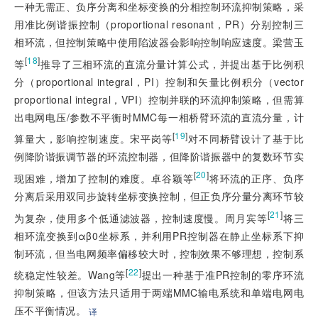
一种无需正、负序分离和坐标变换的分相控制环流抑制策略，采
用准比例谐振控制（proportional resonant，PR）分别控制三
相环流，但控制策略中使用陷波器会影响控制响应速度。梁营玉
[
18
]
等
推导了三相环流的直流分量计算公式，并提出基于比例积
分（proportional integral，PI）控制和矢量比例积分（vector
proportional integral，VPI）控制并联的环流抑制策略，但需算
出电网电压/参数不平衡时MMC每一相桥臂环流的直流分量，计
[
19
]
算量大，影响控制速度。宋平岗等
对不同桥臂设计了基于比
例降阶谐振调节器的环流控制器，但降阶谐振器中的复数环节实
[
20
]
现困难，增加了控制的难度。卓谷颖等
将环流的正序、负序
分离后采用双同步旋转坐标变换控制，但正负序分量分离环节较
[
21
]
为复杂，使用多个低通滤波器，控制速度慢。周月宾等
将三
相环流变换到αβ0坐标系，并利用PR控制器在静止坐标系下抑
制环流，但当电网频率偏移较大时，控制效果不够理想，控制系
[
22
]
统稳定性较差。Wang等
提出一种基于准PR控制的零序环流
抑制策略，但该方法只适用于两端MMC输电系统和单端电网电
压不平衡情况。
译