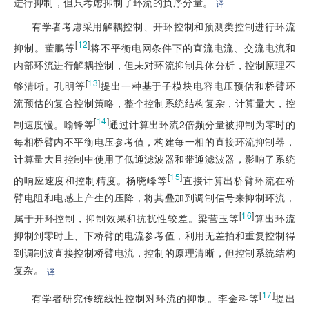
进行抑制，但只考虑抑制了环流的负序分量。
译
有学者考虑采用解耦控制、开环控制和预测类控制进行环流
[
12
]
抑制。董鹏等
将不平衡电网条件下的直流电流、交流电流和
内部环流进行解耦控制，但未对环流抑制具体分析，控制原理不
[
13
]
够清晰。孔明等
提出一种基于子模块电容电压预估和桥臂环
流预估的复合控制策略，整个控制系统结构复杂，计算量大，控
[
14
]
制速度慢。喻锋等
通过计算出环流2倍频分量被抑制为零时的
每相桥臂内不平衡电压参考值，构建每一相的直接环流抑制器，
计算量大且控制中使用了低通滤波器和带通滤波器，影响了系统
[
15
]
的响应速度和控制精度。杨晓峰等
直接计算出桥臂环流在桥
臂电阻和电感上产生的压降，将其叠加到调制信号来抑制环流，
[
16
]
属于开环控制，抑制效果和抗扰性较差。梁营玉等
算出环流
抑制到零时上、下桥臂的电流参考值，利用无差拍和重复控制得
到调制波直接控制桥臂电流，控制的原理清晰，但控制系统结构
复杂。
译
[
17
]
有学者研究传统线性控制对环流的抑制。李金科等
提出