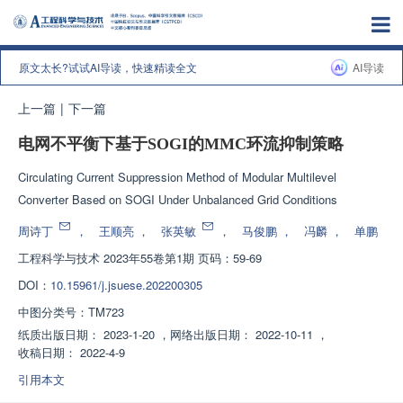
原文太长?试试AI导读，快速精读全文
AI导读
上一篇
|
下一篇
电网不平衡下基于SOGI的MMC环流抑制策略
Circulating Current Suppression Method of Modular Multilevel
Converter Based on SOGI Under Unbalanced Grid Conditions
周诗丁
，
王顺亮
，
张英敏
，
马俊鹏
，
冯麟
，
单鹏
工程科学与技术
2023年55卷第1期 页码：59-69
DOI：
10.15961/j.jsuese.202200305
中图分类号：
TM723
纸质出版日期：
2023-1-20
，
网络出版日期：
2022-10-11
，
收稿日期：
2022-4-9
引用本文