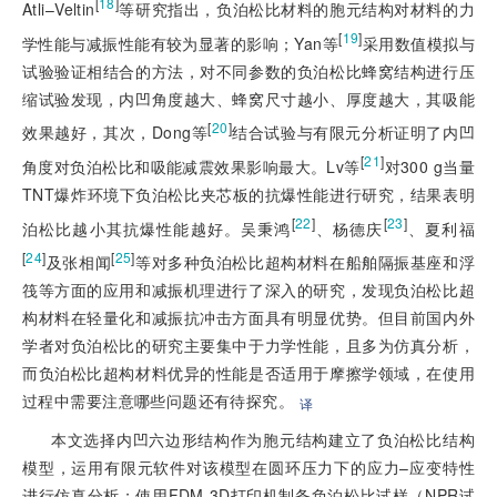
[
18
]
Atli–Veltin
等研究指出，负泊松比材料的胞元结构对材料的力
[
19
]
学性能与减振性能有较为显著的影响；Yan等
采用数值模拟与
试验验证相结合的方法，对不同参数的负泊松比蜂窝结构进行压
缩试验发现，内凹角度越大、蜂窝尺寸越小、厚度越大，其吸能
[
20
]
效果越好，其次，Dong等
结合试验与有限元分析证明了内凹
[
21
]
角度对负泊松比和吸能减震效果影响最大。Lv等
对300 g当量
TNT爆炸环境下负泊松比夹芯板的抗爆性能进行研究，结果表明
[
22
]
[
23
]
泊松比越小其抗爆性能越好。吴秉鸿
、杨德庆
、夏利福
[
24
]
[
25
]
及张相闻
等对多种负泊松比超构材料在船舶隔振基座和浮
筏等方面的应用和减振机理进行了深入的研究，发现负泊松比超
构材料在轻量化和减振抗冲击方面具有明显优势。但目前国内外
学者对负泊松比的研究主要集中于力学性能，且多为仿真分析，
而负泊松比超构材料优异的性能是否适用于摩擦学领域，在使用
过程中需要注意哪些问题还有待探究。
译
本文选择内凹六边形结构作为胞元结构建立了负泊松比结构
模型，运用有限元软件对该模型在圆环压力下的应力–应变特性
进行仿真分析；使用FDM 3D打印机制备负泊松比试样（NPR试