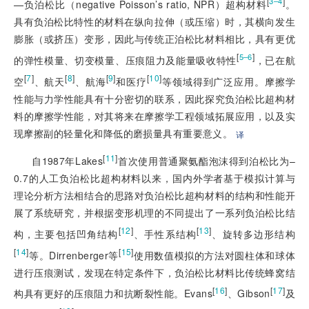
[
]
3–4
—负泊松比（negative Poisson’s ratio, NPR）超构材料
。
具有负泊松比特性的材料在纵向拉伸（或压缩）时，其横向发生
膨胀（或挤压）变形，因此与传统正泊松比材料相比，具有更优
[
]
5–6
的弹性模量、切变模量、压痕阻力及能量吸收特性
，已在航
[
7
]
[
8
]
[
9
]
[
10
]
空
、航天
、航海
和医疗
等领域得到广泛应用。摩擦学
性能与力学性能具有十分密切的联系，因此探究负泊松比超构材
料的摩擦学性能，对其将来在摩擦学工程领域拓展应用，以及实
现摩擦副的轻量化和降低的磨损量具有重要意义。
译
[
11
]
自1987年Lakes
首次使用普通聚氨酯泡沫得到泊松比为–
0.7的人工负泊松比超构材料以来，国内外学者基于模拟计算与
理论分析方法相结合的思路对负泊松比超构材料的结构和性能开
展了系统研究，并根据变形机理的不同提出了一系列负泊松比结
[
12
]
[
13
]
构，主要包括凹角结构
、手性系结构
、旋转多边形结构
[
14
]
[
15
]
等。Dirrenberger等
使用数值模拟的方法对圆柱体和球体
进行压痕测试，发现在特定条件下，负泊松比材料比传统蜂窝结
[
16
]
[
17
]
构具有更好的压痕阻力和抗断裂性能。Evans
、Gibson
及