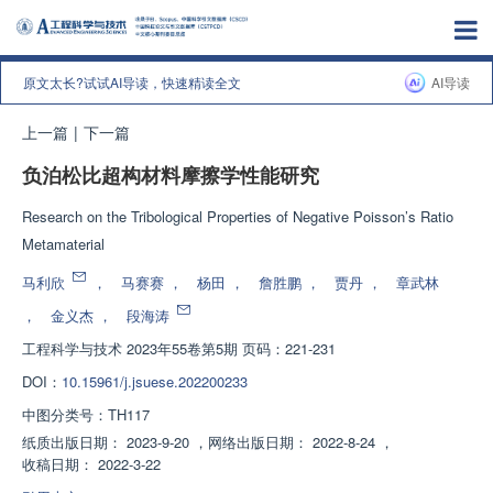
原文太长?试试AI导读，快速精读全文
AI导读
上一篇
|
下一篇
负泊松比超构材料摩擦学性能研究
Research on the Tribological Properties of Negative Poisson’s Ratio
Metamaterial
马利欣
，
马赛赛
，
杨田
，
詹胜鹏
，
贾丹
，
章武林
，
金义杰
，
段海涛
工程科学与技术
2023年55卷第5期 页码：221-231
DOI：
10.15961/j.jsuese.202200233
中图分类号：
TH117
纸质出版日期：
2023-9-20
，
网络出版日期：
2022-8-24
，
收稿日期：
2022-3-22