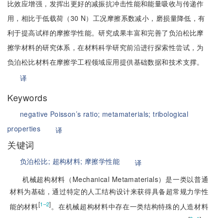
比效应增强，发挥出更好的减振抗冲击性能和能量吸收与传递作
用，相比于低载荷（30 N）工况摩擦系数减小，磨损量降低，有
利于提高试样的摩擦学性能。研究成果丰富和完善了负泊松比摩
擦学材料的研究体系，在材料科学研究前沿进行探索性尝试，为
负泊松比材料在摩擦学工程领域应用提供基础数据和技术支撑。
译
Keywords
negative Poisson’s ratio;
metamaterials;
tribological
properties
译
关键词
负泊松比;
超构材料;
摩擦学性能
译
机械超构材料（Mechanical Metamaterials）是一类以普通
材料为基础，通过特定的人工结构设计来获得具备超常规力学性
[
]
1–2
能的材料
。在机械超构材料中存在一类结构特殊的人造材料