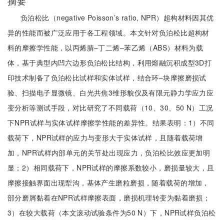
摘要
负泊松比（negative Poisson’s ratio, NPR）超构材料因其优
异的性能而被广泛应用于各工程领域。本文针对负泊松比超构材
料的摩擦学性能，以丙烯腈–丁二烯–苯乙烯（ABS）材料为载
体，基于典型内凹六边形负泊松比结构，利用熔融沉积成型3D打
印技术制备了负泊松比试样和实体试样，结合环–块摩擦磨损试
验、扫描电子显微镜、白光共焦3维形貌仪及有限元静力学应力应
变分析等测试手段，对比研究了不同载荷（10、30、50 N）工况
下NPR试样与实体试样摩擦学性能的差异性。结果表明：1）不同
载荷下，NPR试样的应力与变形大于实体试样，且随着载荷增
加，NPR试样内部单元的关节处出现应力，负泊松比效应更加明
显；2）相同载荷下，NPR试样的摩擦系数较小，磨损量较大，且
摩擦接触界面出现犁沟，基体产生磨粒磨损，随着载荷的增加，
部分磨屑黏着在NPR试样摩擦表面，磨损机理转变为黏着磨损；
3）在较大载荷（本文滚动试验条件为50 N）下，NPR试样负泊松