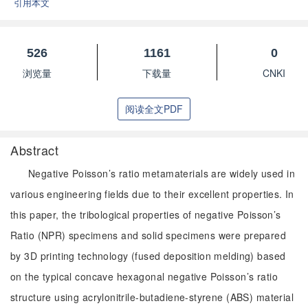
引用本文
526
1161
0
浏览量
下载量
CNKI
阅读全文PDF
Abstract
Negative Poisson’s ratio metamaterials are widely used in
various engineering fields due to their excellent properties. In
this paper, the tribological properties of negative Poisson’s
Ratio (NPR) specimens and solid specimens were prepared
by 3D printing technology (fused deposition melding) based
on the typical concave hexagonal negative Poisson’s ratio
structure using acrylonitrile-butadiene-styrene (ABS) material