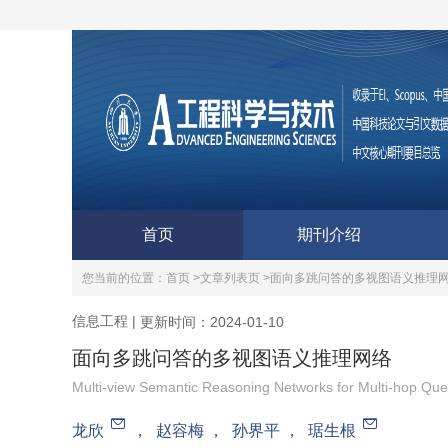
首页
期刊介绍
您当前的位置：
首页 >
文章列表页 >
面向多跳问答的多视图语义推理
信息工程
|
更新时间：2024-01-10
面向多跳问答的多视图语义推理网络
Multi-view Semantic Reasoning Networks for Multi-hop Que
龙欣
，
赵容梅
，
孙界平
，
琚生根