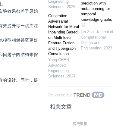
Engineering
prediction with
2. 实验中观察到的另一个现象，即本文模型在Meta–1H上的表现不如对比模型，这可能是由于模型不需要全局信息辅助推理的原因。			
Sciences
,
2025
meta-learning for
实验效果都差于原始
temporal
Generative
knowledge graphs
Adversarial
有效提升每一跳关注
Network for Mural
Lin Zhu
,
Journal of
Inpainting Based
Computational
on Multi-level
他模型相似甚至更好
Design and
Feature Fusion
Engineering
,
2023
and Hypergraph
Convolution
和问题子图结构来探
Yong CHEN
,
Advanced
Engineering
Sciences
,
2024
数的设计。同时，提
Powered by
相关文章
暂无数据