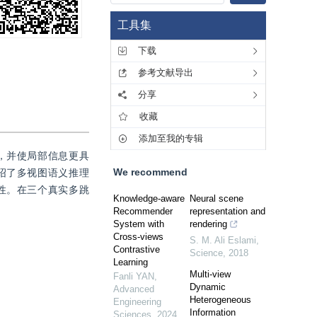
工具集
下载
参考文献导出
分享
收藏
添加至我的专辑
，并使局部信息更具
We recommend
绍了多视图语义推理
性。在三个真实多跳
Knowledge-aware
Neural scene
Recommender
representation and
System with
rendering
Cross-views
S. M. Ali Eslami
,
Contrastive
Science
,
2018
Learning
Multi-view
Fanli YAN
,
Dynamic
Advanced
Heterogeneous
Engineering
Information
Sciences
,
2024