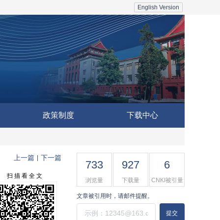
English Version
政策制度
下载中心
上一篇
下一篇
|
733
927
6
扫 描 看 全 文
浏览量
下载量
CNKI被引量
文章被引用时，请邮件提醒。
提交