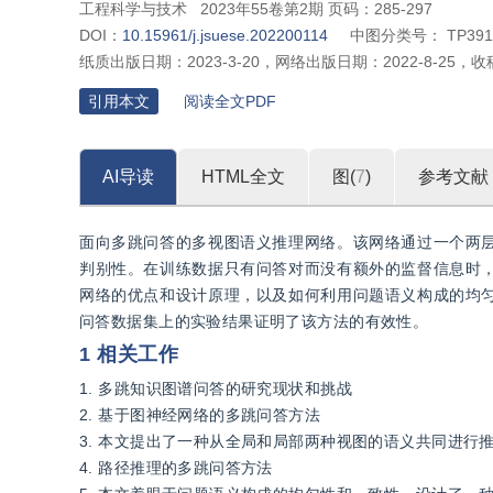
工程科学与技术
2023年55卷第2期 页码：285-297
DOI：
10.15961/j.jsuese.202200114
中图分类号：
TP391
纸质出版日期：
2023-3-20
，
网络出版日期：
2022-8-25
，
收
引用本文
阅读全文PDF
AI导读
HTML全文
图(
7
)
参考文献
面向多跳问答的多视图语义推理网络。该网络通过一个两
判别性。在训练数据只有问答对而没有额外的监督信息时
网络的优点和设计原理，以及如何利用问题语义构成的均
问答数据集上的实验结果证明了该方法的有效性。
1 相关工作
1. 多跳知识图谱问答的研究现状和挑战
2. 基于图神经网络的多跳问答方法
3. 本文提出了一种从全局和局部两种视图的语义共同进行
4. 路径推理的多跳问答方法