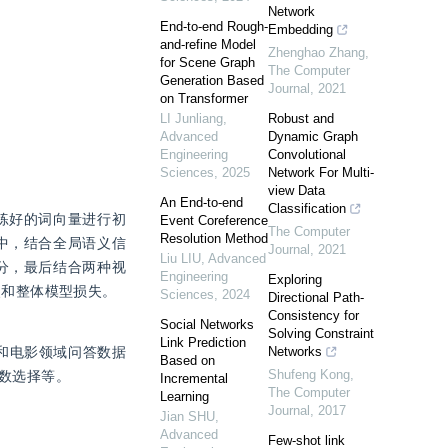
Network
End-to-end Rough-
Embedding
and-refine Model
Zhenghao Zhang
,
for Scene Graph
The Computer
Generation Based
Journal
,
2021
on Transformer
LI Junliang
,
Robust and
Advanced
Dynamic Graph
Engineering
Convolutional
Sciences
,
2025
Network For Multi-
view Data
An End-to-end
Classification
练好的词向量进行初
Event Coreference
The Computer
Resolution Method
中，结合全局语义信
Journal
,
2021
Liu LIU
,
Advanced
分，最后结合两种视
Engineering
Exploring
失和整体模型损失。
Sciences
,
2024
Directional Path-
Consistency for
Social Networks
Solving Constraint
Link Prediction
集和电影领域问答数据
Networks
Based on
Shufeng Kong
,
数选择等。
Incremental
The Computer
Learning
Journal
,
2017
Jian SHU
,
Advanced
对比模型的表现，尤其是在最复杂的CWQ数据集上提升显著。			
Few-shot link