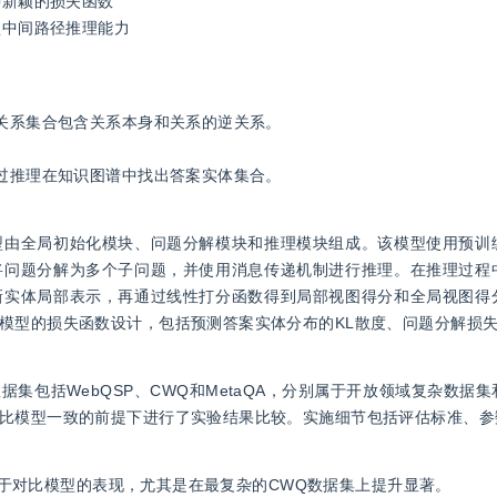
种新颖的损失函数
型中间路径推理能力
，关系集合包含关系本身和关系的逆关系。
通过推理在知识图谱中找出答案实体集合。
型由全局初始化模块、问题分解模块和推理模块组成。该模型使用预训
将问题分解为多个子问题，并使用消息传递机制进行推理。在推理过程
新实体局部表示，再通过线性打分函数得到局部视图得分和全局视图得
模型的损失函数设计，包括预测答案实体分布的KL散度、问题分解损
集包括WebQSP、CWQ和MetaQA，分别属于开放领域复杂数据
比模型一致的前提下进行了实验结果比较。实施细节包括评估标准、参
1. 该章节总结了提出的模型在WebQSP和CWQ数据集上优于