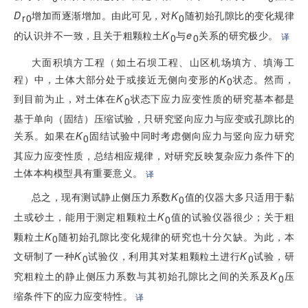
D
增加而逐渐增加。由此可见，对
K
随初始孔隙比的变化规律
r0
0
的认识并不一致，且关于粗颗粒土
K
与
e
关系的研究极少。
译
0
0
大面积填方工程（如土石坝工程、山区机场填方、填海工
程）中，土体大部分处于或接近无侧向变形的
K
状态。然而，
0
到目前为止，对土体在
K
状态下应力应变性质的研究基本都是
0
基于单向（固结）压缩试验，只研究竖向应力与应变或孔隙比的
关系。如果在
K
固结试验中同时考虑侧向应力与竖向应力研究
0
其应力应变性质，总结相应规律，对研究反映复杂应力条件下的
土体本构模型具有重要意义。
译
总之，现有测试静止侧压力系数
K
值的仪器大多只适用于黏
0
土或砂土，能用于测定粗颗粒土
K
值的试验仪器很少；关于粗
0
颗粒土
K
随初始孔隙比变化规律的研究也十分欠缺。为此，本
0
文研制了一种
K
试验仪，利用其对某粗颗粒土进行
K
试验，研
0
0
究粗粒土的静止侧压力系数与其初始孔隙比之间的关系及
K
压
0
缩条件下的应力应变特性。
译