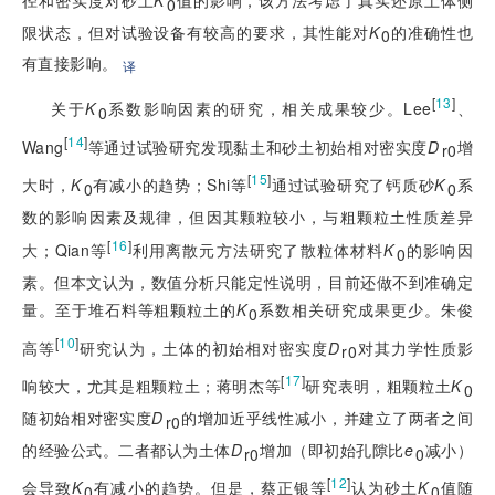
0
限状态，但对试验设备有较高的要求，其性能对
K
的准确性也
0
有直接影响。
译
[
13
]
关于
K
系数影响因素的研究，相关成果较少。Lee
、
0
[
14
]
Wang
等通过试验研究发现黏土和砂土初始相对密实度
D
增
r0
[
15
]
大时，
K
有减小的趋势；Shi等
通过试验研究了钙质砂
K
系
0
0
数的影响因素及规律，但因其颗粒较小，与粗颗粒土性质差异
[
16
]
大；Qian等
利用离散元方法研究了散粒体材料
K
的影响因
0
素。但本文认为，数值分析只能定性说明，目前还做不到准确定
量。至于堆石料等粗颗粒土的
K
系数相关研究成果更少。朱俊
0
[
10
]
高等
研究认为，土体的初始相对密实度
D
对其力学性质影
r0
[
17
]
响较大，尤其是粗颗粒土；蒋明杰等
研究表明，粗颗粒土
K
0
随初始相对密实度
D
的增加近乎线性减小，并建立了两者之间
r0
的经验公式。二者都认为土体
D
增加（即初始孔隙比
e
减小）
r0
0
[
12
]
会导致
K
有减小的趋势。但是，蔡正银等
认为砂土
K
值随
0
0