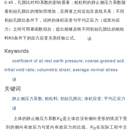
0.45，孔隙比对K0系数的影响显著；粗粒料的静止侧压力系数随
着初始孔隙比的增加而增加，且两者之间近似呈直线关系；不同
初始孔隙比条件下，试样的体积应变与平均正应力（或竖向应
力）之间可用幂函数拟合；提出能够反映不同初始孔隙比的粗粒
料K0条件下的应力应变关系经验公式。
译
Keywords
coefficient of at-rest earth pressure;
coarse-grained soil;
initial void ratio;
volumetric strain;
average normal stress
译
关键词
静止侧压力系数;
粗粒料;
初始孔隙比;
体积应变;
平均正应力
译
土体的静止侧压力系数
K
是土体在没有侧向变形的情况下受
0
到的侧向有效应力与竖向有效应力的比值。
K
在实际工程中主
0