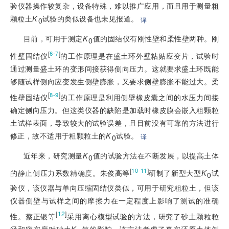
验仪器操作较复杂，设备特殊，难以推广应用，而且用于测量粗
颗粒土
K
试验的类似设备也未见报道。
译
0
目前，可用于测定
K
值的固结仪有刚性壁和柔性壁两种。刚
0
[
]
6-7
性壁固结仪
的工作原理是在盛土环外壁粘贴应变片，试验时
通过测量盛土环的变形间接获得侧向压力。这就要求盛土环既能
够随试样侧向应变发生侧壁膨胀，又要求侧壁膨胀不能过大。柔
[
]
8-9
性壁固结仪
的工作原理是利用侧壁橡皮囊之间的水压力间接
确定侧向压力。但这类仪器的缺陷是加载时橡皮膜会嵌入粗颗粒
土试样表面，导致较大的试验误差，且目前没有可靠的方法进行
修正，故不适用于粗颗粒土的
K
试验。
译
0
近年来，研究测量
K
值的试验方法在不断发展，以提高土体
0
[
]
10-11
的静止侧压力系数精确度。朱俊高等
研制了新型大型
K
试
0
验仪，该仪器与单向压缩固结仪类似，可用于研究粗粒土，但该
仪器侧壁与试样之间的摩擦力在一定程度上影响了测试的准确
[
12
]
性。蔡正银等
采用离心模型试验的方法，研究了砂土颗粒粒
径和密实度对砂土
K
值的影响，该方法考虑了真实还原土体侧