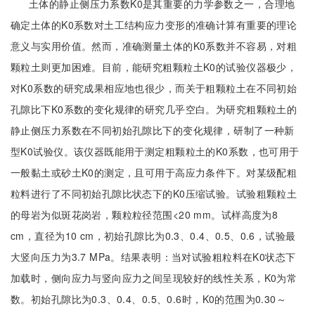
土体的静止侧压力系数K0是其重要的力学参数之一，合理地
确定土体的K0系数对土工结构应力变形的准确计算有重要的理论
意义与实用价值。然而，准确测量土体的K0系数并不容易，对粗
颗粒土则更加困难。目前，能研究粗颗粒土K0的试验仪器极少，
对K0系数的研究成果相应地也很少，而关于粗颗粒土在不同初始
孔隙比下K0系数的变化规律的研究几乎空白。为研究粗颗粒土的
静止侧压力系数在不同初始孔隙比下的变化规律，研制了一种新
型K0试验仪。该仪器既能用于测定粗颗粒土的K0系数，也可用于
一般黏土或砂土K0的测定，且可用于高应力条件下。对某级配粗
粒料进行了不同初始孔隙比状态下的K0压缩试验。试验粗颗粒土
的母岩为似斑花岗岩，颗粒粒径范围<20 mm。试样高度为8
cm，直径为10 cm，初始孔隙比为0.3、0.4、0.5、0.6，试验最
大竖向压力为3.7 MPa。结果表明：当对试验粗粒料在K0状态下
加载时，侧向应力与竖向应力之间呈现较好的线性关系，K0为常
数。初始孔隙比为0.3、0.4、0.5、0.6时，K0的范围为0.30～