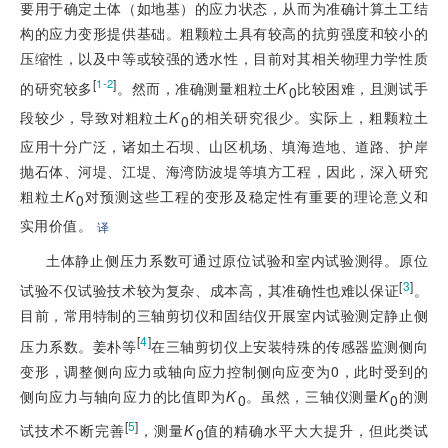
要用于确定土体（如地基）的应力状态，从而为准确计算土工结
构的应力变形提供基础。粗颗粒土具有较高的抗剪强度和较小的
压缩性，以及中等或较强的透水性，目前对其相关物理力学性质
[
]
1-2
的研究较多
。然而，准确测量粗粒土
K
比较困难，且测试手
0
段较少，导致对粗粒土
K
的相关研究很少。实际上，粗颗粒土
0
应用十分广泛，诸如土石坝、山区机场、填海造地、道路、护岸
抛石体、河堤、江堤、海湾防波堤等填方工程，因此，深入研究
粗粒土
K
对预测这些工程的变形及稳定性有重要的理论意义和
0
实用价值。
译
土体静止侧压力系数可通过原位试验和室内试验测得。原位
[
3
]
试验不仅试验技术较为复杂、成本高，其准确性也难以保证
。
目前，常用特制的三轴剪切仪和固结仪开展室内试验测定静止侧
[
4
]
压力系数。姜朴等
在三轴剪切仪上安装特殊的传感器监测侧向
变形，调整侧向应力或轴向应力控制侧向应变为0，此时受到的
侧向应力与轴向应力的比值即为
K
。虽然，三轴仪测量
K
的测
0
0
[
5
]
试技术不断完善
，测量
K
值的精确水平大大提升，但此类试
0