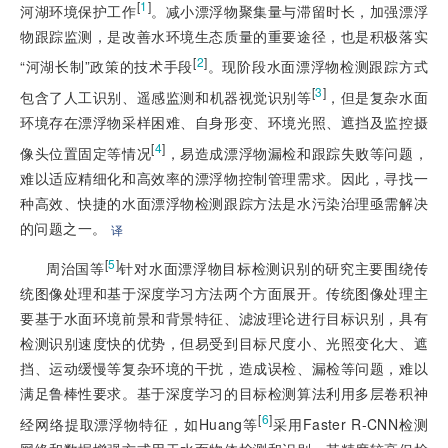
[
1
]
河湖环境保护工作
。减小漂浮物聚集量与滞留时长，加强漂浮
物跟踪监测，是改善水环境生态质量的重要途径，也是积极落实
[
2
]
“河湖长制”政策的技术手段
。现阶段水面漂浮物检测跟踪方式
[
3
]
包含了人工识别、遥感监测和机器视觉识别等
，但是复杂水面
环境存在漂浮物采样困难、自身形变、环境光照、遮挡及监控摄
[
4
]
像头位置固定等情况
，易造成漂浮物漏检和跟踪失败等问题，
难以适应精细化和高效率的漂浮物控制管理需求。因此，寻找一
种高效、快捷的水面漂浮物检测跟踪方法是水污染治理亟需解决
的问题之一。
译
[
5
]
周治国等
针对水面漂浮物目标检测识别的研究主要围绕传
统图像处理和基于深度学习方法两个方面展开。传统图像处理主
要基于水面环境前景和背景特征、滤波理论进行目标识别，具有
检测识别速度快的优势，但易受到目标尺度小、光照变化大、遮
挡、运动缓慢等复杂环境的干扰，造成误检、漏检等问题，难以
满足鲁棒性要求。基于深度学习的目标检测算法利用多层卷积神
[
6
]
经网络提取漂浮物特征，如Huang等
采用Faster R-CNN检测