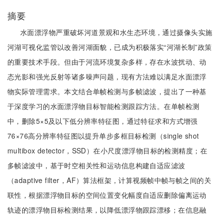
摘要
水面漂浮物严重破坏河道景观和水生态环境，通过摄像头实施
河湖可视化监管以改善河湖面貌，已成为积极落实“河湖长制”政策
的重要技术手段。但由于河流环境复杂多样，存在水波扰动、动
态光影和强光反射等诸多噪声问题，现有方法难以满足水面漂浮
物实际管理需求。本文结合单帧检测与多帧滤波，提出了一种基
于深度学习的水面漂浮物目标智能检测跟踪方法。在单帧检测
中，删除5×5及以下低分辨率特征图，通过特征求和方式增强
76×76高分辨率特征图以提升单步多框目标检测（single shot
multibox detector，SSD）在小尺度漂浮物目标的检测精度；在
多帧滤波中，基于时空相关性和运动信息构建自适应滤波
（adaptive filter，AF）算法框架，计算视频帧中帧与帧之间的关
联性，根据漂浮物目标的空间位置变化幅度自适应删除偏离运动
轨迹的漂浮物目标检测结果，以降低漂浮物跟踪漂移；在信息融