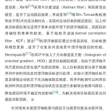
[
14
]
度误差；Xie等
采用卡尔曼滤波（Kalman fliter）和高斯混合
[
15
]
模型，提升了运动跟踪效果；李成美等
将Shi–Tomasi角检测
和金字塔LK光流法相结合，实现对运动目标的稳定跟踪。以上经
典目标跟踪算法适用于简单水面环境下的漂浮物跟踪，其跟踪的
准确性和鲁棒性较差。基于核相关滤波(kernel correlation
[
16
]
filter，KCF）算法
的漂浮物跟踪通过分类器训练、目标检测
和模型更新，提升了在复杂河道场景中漂浮物跟踪的性能。
[
17
]
Henriques等
在KCF中加入了方向梯度直方图（histogram of
oriented gradient，HOG）提升目标跟踪精度，但由于漂浮物不
同尺度的动态变化易产生跟踪漂移。以上目标跟踪算法基于视频
序列中的时间信息对漂浮物目标进行处理，在较小漂浮物目标尺
度及缓慢运动状态下无法确保跟踪精度。而序列检测可以利用目
标的时间信息和漂浮物运动状态信息进行多帧联合检测与跟踪，
[
18
]
降低跟踪环境不确定性的影响
，为解决现有目标跟踪算法问
题提供新思路。
译
针对现有水面漂浮物检测与跟踪方法易受到复杂水面环境、