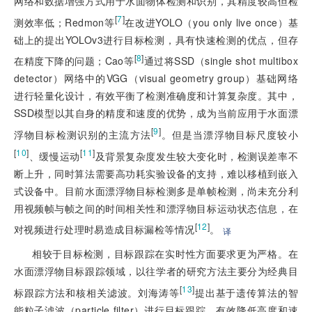
网络和数据增强方式用于水面物体检测和识别，其精度较高但检
[
7
]
测效率低；Redmon等
在改进YOLO（you only live once）基
础上的提出YOLOv3进行目标检测，具有快速检测的优点，但存
[
8
]
在精度下降的问题；Cao等
通过将SSD（single shot multibox
detector）网络中的VGG（visual geometry group）基础网络
进行轻量化设计，有效平衡了检测准确度和计算复杂度。其中，
SSD模型以其自身的精度和速度的优势，成为当前应用于水面漂
[
9
]
浮物目标检测识别的主流方法
。但是当漂浮物目标尺度较小
[
10
]
[
11
]
、缓慢运动
及背景复杂度发生较大变化时，检测误差率不
断上升，同时算法需要高功耗实验设备的支持，难以移植到嵌入
式设备中。目前水面漂浮物目标检测多是单帧检测，尚未充分利
用视频帧与帧之间的时间相关性和漂浮物目标运动状态信息，在
[
12
]
对视频进行处理时易造成目标漏检等情况
。
译
相较于目标检测，目标跟踪在实时性方面要求更为严格。在
水面漂浮物目标跟踪领域，以往学者的研究方法主要分为经典目
[
13
]
标跟踪方法和核相关滤波。刘海涛等
提出基于遗传算法的智
能粒子滤波（particle filter）进行目标跟踪，有效降低高度和速