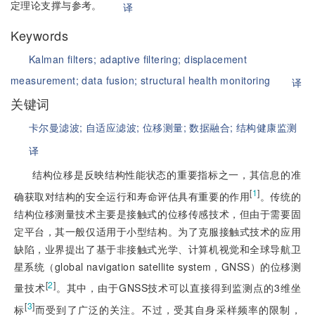
定理论支撑与参考。
译
Keywords
Kalman filters;
adaptive filtering;
displacement
measurement;
data fusion;
structural health monitoring
译
关键词
卡尔曼滤波;
自适应滤波;
位移测量;
数据融合;
结构健康监测
译
结构位移是反映结构性能状态的重要指标之一，其信息的准
[
1
]
确获取对结构的安全运行和寿命评估具有重要的作用
。传统的
结构位移测量技术主要是接触式的位移传感技术，但由于需要固
定平台，其一般仅适用于小型结构。为了克服接触式技术的应用
缺陷，业界提出了基于非接触式光学、计算机视觉和全球导航卫
星系统（global navigation satellite system，GNSS）的位移测
[
2
]
量技术
。其中，由于GNSS技术可以直接得到监测点的3维坐
[
3
]
标
而受到了广泛的关注。不过，受其自身采样频率的限制，