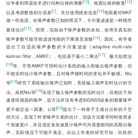
[
12
]
[
13
]
位学者利用该技术进行结构位移的测量
、地震位移的恢复
[
1
]
[
14
]
以及考虑数值积分误差
、充分使用残差信息
等因素对MKF
做一些改进。在噪声参数已知的情况下，卡尔曼滤波是一种线性
[
15
]
最优估计
。然而，实际由于噪声参数的未知，使用非真实的
[
16
]
噪声参数可能导致滤波性能的下降甚至发散
。因此，有学者
提出了自适应噪声参数的卡尔曼滤波（adaptive multi-rate
[
17
]
kalman filter，AMKF），包括基于最小二乘法
、极大似然法
[
18
]
等。尽管AMKF可同时估计系统的输入和输出噪声参数，但
不能实时估计噪声参数，且对噪声随时间的变化并不敏感。Niu
[
19
]
等
研究了系统输出噪声已知时，系统输入噪声实时估计的方
[
19
]
法。虽然Niu等
实现了输入噪声参数的实时估计，但相比于加
速度传感器的噪声，该方法并没有考虑到GNSS设备的测量噪声
[
20
]
更不稳定这一因素。Li等
提出了一种基于主成分分析的子空
间方法，实现了时变噪声方差的估计，但该方法要求同时使用多
个加速度计，并且假定各加速度计噪声均为强度相同的高斯白噪
声，实际情况下可能不满足。从以上学者的研究可知，目前的