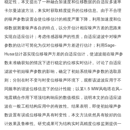
稳定性，本文提出了一种融合加速度和位移数据的自适应多速率
卡尔曼滤波方法，来实时获取精度提升的位移信息。由于不合理
的噪声参数设置会使位移估计的精度严重下降，利用加速度和位
移数据测量噪声各自的特点，以分开估计相应噪声方差的思路来
实现自适应估计；考虑传感器噪声的性质，自适应滤波中对噪声
参数的估计可简化为仅对位移噪声方差进行估计；利用Sage-
Husa估计器实现位移噪声方差的自适应估计，使滤波能在噪声参
数未准确获知的情况下进行稳定的位移实时估计。讨论了自适应
滤波中初始噪声参数的影响，确定了初始系统噪声参数的选取原
则；分别在时不变与时变位移噪声环境下，观察该滤波应用于不
同频率的谐波位移信息下的估计性能；以某1.5 MW风电塔在风–
地震耦合作用下塔顶结构响应的数值模拟，说明本文的自适应滤
波在一般工程结构应用中的有效性。结果表明，即使初始噪声参
数设置有误或位移噪声具有时变性，本文方法依然具有较好的估
计效果及鲁棒性。研究成果可为结构实时高精度位移监测提供一