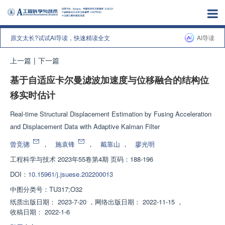
原文太长?试试AI导读，快速精读全文
AI导读
上一篇
|
下一篇
基于自适应卡尔曼滤波加速度与位移融合的结构位
移实时估计
Real-time Structural Displacement Estimation by Fusing Acceleration
and Displacement Data with Adaptive Kalman Filter
曾竞骢
，
施袁锋
，
戴靠山
，
廖光明
工程科学与技术
2023年55卷第4期 页码：188-196
DOI：
10.15961/j.jsuese.202200013
中图分类号：
TU317;O32
纸质出版日期：
2023-7-20
，
网络出版日期：
2022-11-15
，
收稿日期：
2022-1-6