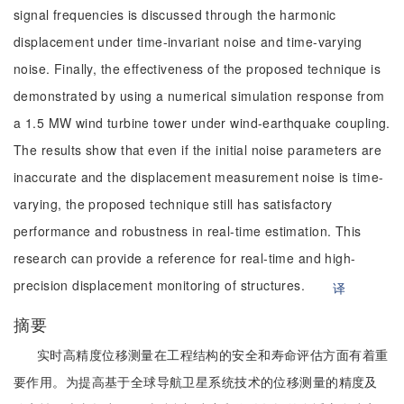
signal frequencies is discussed through the harmonic
displacement under time-invariant noise and time-varying
noise. Finally, the effectiveness of the proposed technique is
demonstrated by using a numerical simulation response from
a 1.5 MW wind turbine tower under wind-earthquake coupling.
The results show that even if the initial noise parameters are
inaccurate and the displacement measurement noise is time-
varying, the proposed technique still has satisfactory
performance and robustness in real-time estimation. This
research can provide a reference for real-time and high-
precision displacement monitoring of structures.
译
摘要
实时高精度位移测量在工程结构的安全和寿命评估方面有着重
要作用。为提高基于全球导航卫星系统技术的位移测量的精度及