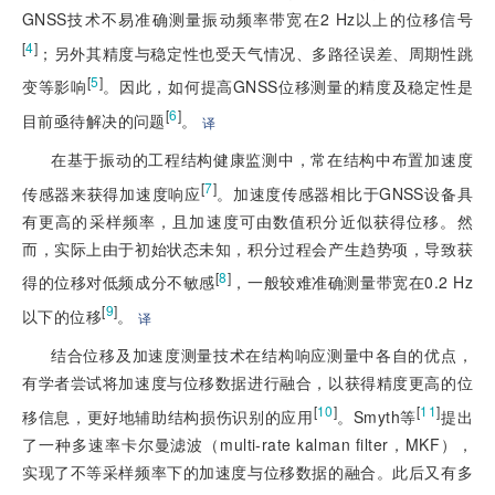
GNSS技术不易准确测量振动频率带宽在2 Hz以上的位移信号
[
4
]
；另外其精度与稳定性也受天气情况、多路径误差、周期性跳
[
5
]
变等影响
。因此，如何提高GNSS位移测量的精度及稳定性是
[
6
]
目前亟待解决的问题
。
译
在基于振动的工程结构健康监测中，常在结构中布置加速度
[
7
]
传感器来获得加速度响应
。加速度传感器相比于GNSS设备具
有更高的采样频率，且加速度可由数值积分近似获得位移。然
而，实际上由于初始状态未知，积分过程会产生趋势项，导致获
[
8
]
得的位移对低频成分不敏感
，一般较难准确测量带宽在0.2 Hz
[
9
]
以下的位移
。
译
结合位移及加速度测量技术在结构响应测量中各自的优点，
有学者尝试将加速度与位移数据进行融合，以获得精度更高的位
[
10
]
[
11
]
移信息，更好地辅助结构损伤识别的应用
。Smyth等
提出
了一种多速率卡尔曼滤波（multi-rate kalman filter，MKF），
实现了不等采样频率下的加速度与位移数据的融合。此后又有多