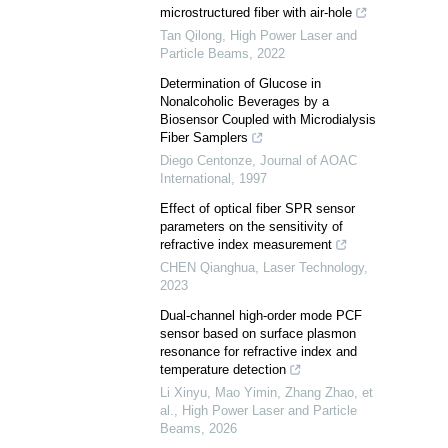
microstructured fiber with air-hole
Tan Qilong
,
High Power Laser and
Particle Beams
,
2022
Determination of Glucose in
Nonalcoholic Beverages by a
Biosensor Coupled with Microdialysis
Fiber Samplers
Diego Centonze
,
Journal of AOAC
International
,
1997
Effect of optical fiber SPR sensor
parameters on the sensitivity of
refractive index measurement
CHEN Qianghua
,
Laser Technology
,
2023
Dual-channel high-order mode PCF
sensor based on surface plasmon
resonance for refractive index and
temperature detection
Li Xinyu, Mao Yimin, Zhang Zhao, et
al.
,
High Power Laser and Particle
Beams
,
2026