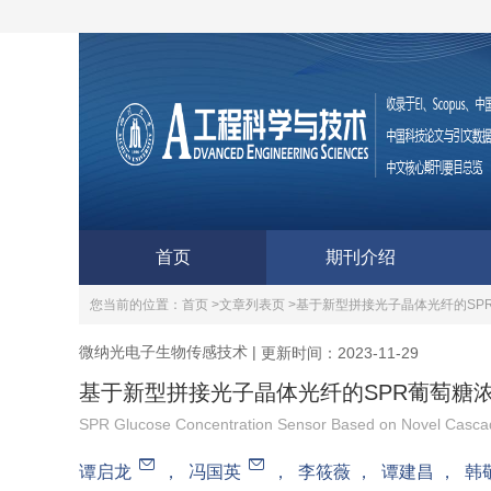
首页
期刊介绍
您当前的位置：
首页 >
文章列表页 >
基于新型拼接光子晶体光纤的SP
微纳光电子生物传感技术
|
更新时间：2023-11-29
基于新型拼接光子晶体光纤的SPR葡萄糖
SPR Glucose Concentration Sensor Based on Novel Cascad
谭启龙
，
冯国英
，
李筱薇
，
谭建昌
，
韩