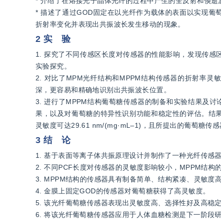
* 介绍了在熔接光子晶体光纤的过程中产生的全反射和倏
* 描述了通过GOD固定在以光纤作为载体的表面以实现
折射率变化并表现出共振波长发生移动的现象。
2 实 验
1. 探究了不同传感区长度对传感器的性能影响，发现传感
实验探究。
2. 对比了MPM光纤结构和MPPM结构传感器的折射率灵敏
深，更容易和精确地识别出共振波长位置。
3. 进行了MPPM结构葡萄糖传感器的制备和实验结果
果，以及对葡萄糖的特异性识别功能和稳定性的评估。结
灵敏度可达29.61 nm/(mg·mL–1)，且所提出的葡萄糖
3 结 论
1. 基于表面等离子体共振原理设计并制作了一种光纤传感
2. 不同PCF长度对传感器的灵敏度影响较小，MPPM结
3. MPPM结构的传感器具有制备简单、结构紧凑、灵敏度
4. 金膜上固定GOD的传感器对葡萄糖获得了高灵敏度。
5. 该光纤葡萄糖传感器表现出灵敏度高、选择性好及高
6. 将该光纤葡萄糖传感器应用于人体血糖检测是下一阶段