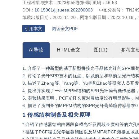
工程科学与技术
2023年55卷第6期 页码：46-53
DOI：
10.15961/j.jsuese.202200003
中图分类号：
TN24
纸质出版日期：
2023-11-20
，
网络出版日期：
2022-10-18
，
引用本文
阅读全文PDF
AI导读
HTML全文
图(
11
)
参考文
1. 介绍了一种新型的基于新型拼接光子晶体光纤的SPR葡
2. 讨论了光纤SPR技术的优点，以及酶型和非酶型光纤
3. 描述了Zheng等、Yang等、Yu等和Zhao等研究
4. 提出并实现了一种MPPM结构的SPR光纤葡萄糖传感
5. 实验结果表明，PCF光纤长度对灵敏度没有明显影响，
6. 描述了所制备的MPPM结构的SPR光纤葡萄糖传感器在0
1 传感结构制备及相关原理
* 介绍了传感器结构由两段多模光纤及两段长度相等的六孔
* 描述了PCF端面光学显微镜图以及MMF与PCF熔接区域及