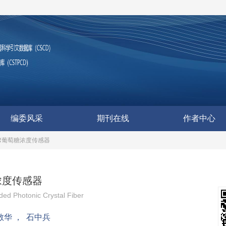
编委风采
期刊在线
作者中心
R葡萄糖浓度传感器
浓度传感器
ed Photonic Crystal Fiber
敬华
，
石中兵