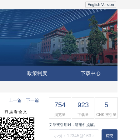
English Version
政策制度
下载中心
上一篇
下一篇
|
754
923
5
扫 描 看 全 文
浏览量
下载量
CNKI被引量
文章被引用时，请邮件提醒。
提交