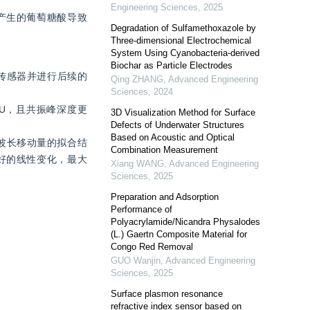
Engineering Sciences
,
2025
应产生的葡萄糖酸导致
Degradation of Sulfamethoxazole by
Three-dimensional Electrochemical
System Using Cyanobacteria-derived
Biochar as Particle Electrodes
备传感器并进行后续的
Qing ZHANG
,
Advanced Engineering
Sciences
,
2024
IU，且共振峰深度更
3D Visualization Method for Surface
Defects of Underwater Structures
Based on Acoustic and Optical
振波长移动量的拟合结
Combination Measurement
好的线性变化，最大
Xiang WANG
,
Advanced Engineering
Sciences
,
2025
Preparation and Adsorption
Performance of
Polyacrylamide/Nicandra Physalodes
(L.) Gaertn Composite Material for
Congo Red Removal
GUO Wanjin
,
Advanced Engineering
Sciences
,
2025
。
Surface plasmon resonance
refractive index sensor based on