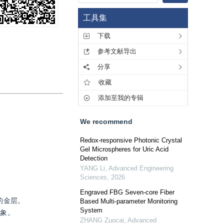
工具集
下载
参考文献导出
分享
收藏
添加至我的专辑
We recommend
Redox-responsive Photonic Crystal
Gel Microspheres for Uric Acid
Detection
YANG Li
,
Advanced Engineering
Sciences
,
2026
Engraved FBG Seven-core Fiber
的金层。
Based Multi-parameter Monitoring
System
现象。
ZHANG Zuocai
,
Advanced