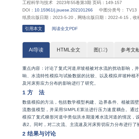
工程科学与技术
2023年55卷第3期 页码：149-157
DOI：
10.15961/j.jsuese.202101266
中图分类号：
TV13
纸质出版日期：
2023-5-20
，
网络出版日期：
2022-4-15
，
收
引用本文
阅读全文PDF
AI导读
HTML全文
图(
12
)
参考文
重点内容：讨论了复式河道岸坡植被对水流的扰动影响，并
响、水流特性模拟与试验数据的比较、以及模拟岸坡种植
及河床剪应力分布的影响进行了研究。
1 方 法
数值模拟的方法，包括数学模型构建、边界条件、植被固壁
流数值模型，并采用SIMPLE算法进行压力速度耦合。通过To
模拟了复式梯形河道中类似洪水期漫滩水流河道的情况，
表2。同时，对二次流、主流速及河床剪切应力分布进行了
2 结果与讨论