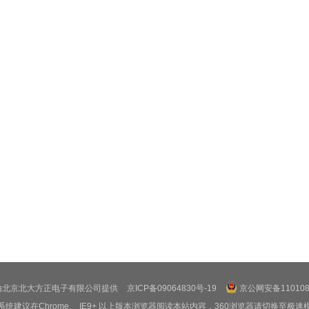
由北京北大方正电子有限公司提供
京ICP备09064830号-19
京公网安备1101080
系统建议在Chrome、 IE9+ 以上版本浏览器阅读本站内容，360浏览器请切换至极速