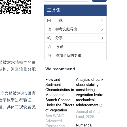
工具集
下载
参考文献导出
分享
收藏
添加至我的专辑
植被对水流特性的影
We recommend
结构、河道流量分配
Flow and
Analysis of bank
Sediment
slope stability
Characteristics in
considering
立含植被河道3维紊
Meandering
vegetation hydro-
所建数学模型进行验证。
Branch Channel
mechanical
Under the Effects
reinforcement
格。具体工况设置见
of Vegetation
Journal of Arid
Sen WANG
,
Land
,
2026
Advanced
Numerical
Engineering