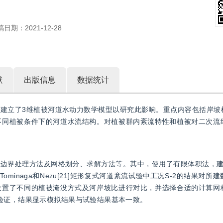
稿日期：
2021-12-28
献
出版信息
数据统计
建立了3维植被河道水动力数学模型以研究此影响。重点内容包括岸坡
不同植被条件下的河道水流结构。对植被群内紊流特性和植被对二次流
边界处理方法及网格划分、求解方法等。其中，使用了有限体积法，建
minaga和Nezu[21]矩形复式河道紊流试验中工况S-2的结果对
设置了不同的植被淹没方式及河岸坡比进行对比，并选择合适的计算网
验证，结果显示模拟结果与试验结果基本一致。