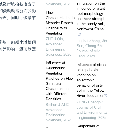
simulation on the
以及岸坡植被改变了
Sciences
,
2025
influence of plant
和紊动动能分布的影
Flow
root morphology
分布。同时，该章节
Characteristics in
on shear strength
Meander Branch
in the sandy soil,
Channel with
Northwest China
Vegetation
ZHOU Qin
,
Lingkai Zhang, Jin
影响，如减小滩槽间
Advanced
Sun, Chong Shi
,
利弊影响，进而制定
Engineering
Journal of Arid
Sciences
,
2026
Land
,
2024
Influence of
Influence of stress
Neighboring
principal axis
Vegetation
variation on
Patches on Flow
anisotropic
Structure
behavior of silty
Characteristics
soil in the Yellow
with Different
River flood area
Densities
ZENG Changnv
,
Beihan JIANG
,
Journal of Civil
Advanced
and Environmental
Engineering
Engineering
,
2025
Sciences
,
2024
Responses of