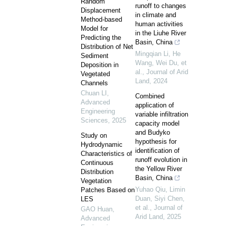
Random
runoff to changes
Displacement
in climate and
Method-based
human activities
Model for
in the Liuhe River
Predicting the
Basin, China
Distribution of Net
Mingqian Li, He
Sediment
Wang, Wei Du, et
Deposition in
al.
,
Journal of Arid
Vegetated
Land
,
2024
Channels
Chuan LI
,
Combined
Advanced
application of
Engineering
variable infiltration
Sciences
,
2025
capacity model
and Budyko
Study on
hypothesis for
Hydrodynamic
identification of
Characteristics of
runoff evolution in
Continuous
the Yellow River
Distribution
Basin, China
Vegetation
Yuhao Qiu, Limin
Patches Based on
Duan, Siyi Chen,
LES
et al.
,
Journal of
GAO Huan
,
Arid Land
,
2025
Advanced