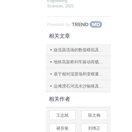
Engineering
Sciences
,
2025
Powered by
相关文章
旋流器流场的数值模拟及对流场特性的分析
地铁高架桥列车振动荷载对邻近构筑物受力变形的影响
基于相对湿度场和变模量本构的岩土膨胀分析模型
边滩漂石河流水沙输移及河床响应数值分析
相关作者
王志斌
陈文梅
褚良银
刘维正