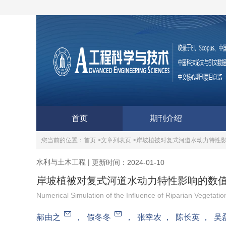
首页
期刊介绍
您当前的位置：
首页 >
文章列表页 >
岸坡植被对复式河道水动力特性
水利与土木工程
|
更新时间：2024-01-10
岸坡植被对复式河道水动力特性影响的数
Numerical Simulation of the Influence of Riparian Vegetat
郝由之
，
假冬冬
，
张幸农
，
陈长英
，
吴