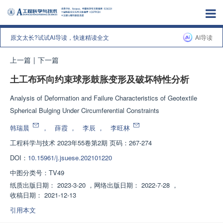
原文太长?试试AI导读，快速精读全文
AI导读
上一篇
|
下一篇
土工布环向约束球形鼓胀变形及破坏特性分析
Analysis of Deformation and Failure Characteristics of Geotextile
Spherical Bulging Under Circumferential Constraints
韩瑞晨
，
薛霞
，
李辰
，
李旺林
工程科学与技术
2023年55卷第2期 页码：267-274
DOI：
10.15961/j.jsuese.202101220
中图分类号：
TV49
纸质出版日期：
2023-3-20
，
网络出版日期：
2022-7-28
，
收稿日期：
2021-12-13
引用本文