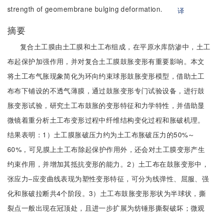
strength of geomembrane bulging deformation.
译
摘要
复合土工膜由土工膜和土工布组成，在平原水库防渗中，土工
布起保护加强作用，并对复合土工膜鼓胀变形有重要影响。本文
将土工布气胀现象简化为环向约束球形鼓胀变形模型，借助土工
布布下铺设的不透气薄膜，通过鼓胀变形专门试验设备，进行鼓
胀变形试验，研究土工布鼓胀的变形特征和力学特性，并借助显
微镜着重分析土工布变形过程中纤维结构变化过程和胀破机理。
结果表明：1）土工膜胀破压力约为土工布胀破压力的50%～
60%，可见膜上土工布除起保护作用外，还会对土工膜变形产生
约束作用，并增加其抵抗变形的能力。2）土工布在鼓胀变形中，
张应力–应变曲线表现为塑性变形特征，可分为线弹性、屈服、强
化和胀破拉断共4个阶段。3）土工布鼓胀变形形状为半球状，撕
裂点一般出现在冠顶处，且进一步扩展为纺锤形撕裂破坏；微观