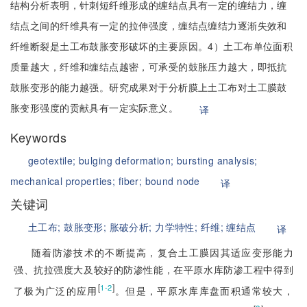
结构分析表明，针刺短纤维形成的缠结点具有一定的缠结力，缠
结点之间的纤维具有一定的拉伸强度，缠结点缠结力逐渐失效和
纤维断裂是土工布鼓胀变形破坏的主要原因。4）土工布单位面积
质量越大，纤维和缠结点越密，可承受的鼓胀压力越大，即抵抗
鼓胀变形的能力越强。研究成果对于分析膜上土工布对土工膜鼓
胀变形强度的贡献具有一定实际意义。
译
Keywords
geotextile;
bulging deformation;
bursting analysis;
mechanical properties;
fiber;
bound node
译
关键词
土工布;
鼓胀变形;
胀破分析;
力学特性;
纤维;
缠结点
译
随着防渗技术的不断提高，复合土工膜因其适应变形能力
强、抗拉强度大及较好的防渗性能，在平原水库防渗工程中得到
[
]
1-2
了极为广泛的应用
。但是，平原水库库盘面积通常较大，