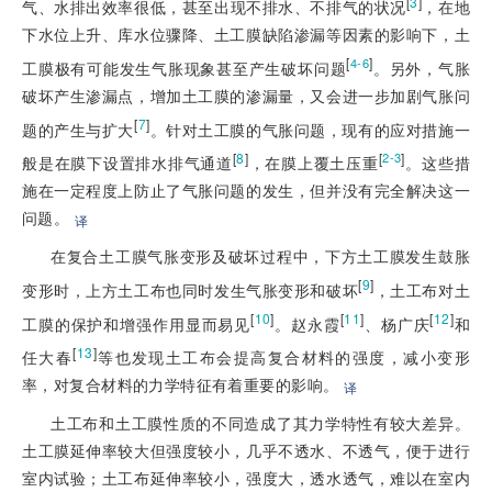
[
3
]
气、水排出效率很低，甚至出现不排水、不排气的状况
，在地
下水位上升、库水位骤降、土工膜缺陷渗漏等因素的影响下，土
[
]
4-6
工膜极有可能发生气胀现象甚至产生破坏问题
。另外，气胀
破坏产生渗漏点，增加土工膜的渗漏量，又会进一步加剧气胀问
[
7
]
题的产生与扩大
。针对土工膜的气胀问题，现有的应对措施一
[
8
]
[
]
2-3
般是在膜下设置排水排气通道
，在膜上覆土压重
。这些措
施在一定程度上防止了气胀问题的发生，但并没有完全解决这一
问题。
译
在复合土工膜气胀变形及破坏过程中，下方土工膜发生鼓胀
[
9
]
变形时，上方土工布也同时发生气胀变形和破坏
，土工布对土
[
10
]
[
11
]
[
12
]
工膜的保护和增强作用显而易见
。赵永霞
、杨广庆
和
[
13
]
任大春
等也发现土工布会提高复合材料的强度，减小变形
率，对复合材料的力学特征有着重要的影响。
译
土工布和土工膜性质的不同造成了其力学特性有较大差异。
土工膜延伸率较大但强度较小，几乎不透水、不透气，便于进行
室内试验；土工布延伸率较小，强度大，透水透气，难以在室内