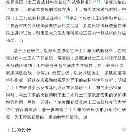
[
23
]
准是美国《土工合成材料多轴拉伸试验标准》
，该标准给出
了检测土工布基本参数的试验方法。土工布为透水透气材料，中
[
15
]
国《土工合成材料测试规程》
规定了各类土工织物和片状土
工复合材料的胀破试验要求及相关问题，并提出将试样覆盖在薄
膜上进行试验，利用最大总压力和薄膜校正压力计算试样的胀破
强度。
译
基于上述研究，以非织造涤纶短纤土工布为试验材料，在试
验过程中土工布下部铺设一层薄膜；进而通过土工布的球形鼓胀
变形试验得到土工布鼓胀变形的基本力学特性，如：鼓胀压力–
鼓胀高度曲线、张应力–应变曲线，以及胀破压力、胀破高度等
特征指标；通过在宏观和微观两方面下的破坏特性的分析，明晰
了土工布鼓胀变形及破坏机理及在各阶段下土工布的变形特征；
同时，与土工膜的比较阐明了土工布对土工膜鼓胀变形的保护和
增强作用；另外，还进行了单位面积质量对土工布鼓胀变形力学
特性的影响试验，进一步丰富了土工布的鼓胀变形力学特性研
究，为工程实践提供一定的参考和指导。
译
1
试验设计