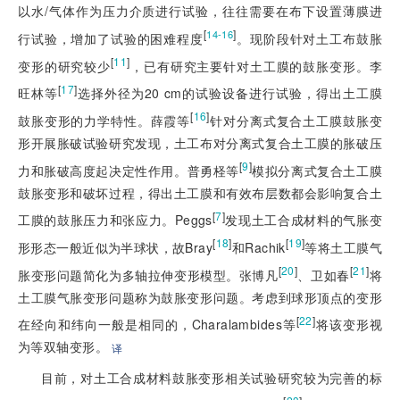
以水/气体作为压力介质进行试验，往往需要在布下设置薄膜进
[
]
14-16
行试验，增加了试验的困难程度
。现阶段针对土工布鼓胀
[
11
]
变形的研究较少
，已有研究主要针对土工膜的鼓胀变形。李
[
17
]
旺林等
选择外径为20 cm的试验设备进行试验，得出土工膜
[
16
]
鼓胀变形的力学特性。薛霞等
针对分离式复合土工膜鼓胀变
形开展胀破试验研究发现，土工布对分离式复合土工膜的胀破压
[
9
]
力和胀破高度起决定性作用。普勇柽等
模拟分离式复合土工膜
鼓胀变形和破坏过程，得出土工膜和有效布层数都会影响复合土
[
7
]
工膜的鼓胀压力和张应力。Peggs
发现土工合成材料的气胀变
[
18
]
[
19
]
形形态一般近似为半球状，故Bray
和Rachik
等将土工膜气
[
20
]
[
21
]
胀变形问题简化为多轴拉伸变形模型。张博凡
、卫如春
将
土工膜气胀变形问题称为鼓胀变形问题。考虑到球形顶点的变形
[
22
]
在经向和纬向一般是相同的，Charalambides等
将该变形视
为等双轴变形。
译
目前，对土工合成材料鼓胀变形相关试验研究较为完善的标