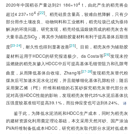
4
2020年中国稻谷产量达到21 186×10
 t，由此产生的稻壳将会
4
[
22
]
超过4 237×10
 t
。稻壳硅质含量高，较难自然降解，只有少
部分用作土壤改良、动物饲料和工业燃料，稻壳垃圾已成为亟待
解决的环境问题。研究发现，稻壳经低温煅烧而成的稻壳灰含有
大量非晶态SiO
，将其作为辅助胶凝材料有利于提高基体后期强
2
[
]
[
25
]
23-24
度
，耐久性也得到显著改善
。目前，稻壳灰作为辅助胶
[
26
]
凝材料运用于HDCC的研究报道极少。da Costa等
发现未控
温燃烧的稻壳灰掺入HDCC中后可提高基体毛细管阻力和孔隙弯
[
]
27-28
曲度，从而降低基体自收缩。Zhang等
发现稻壳灰替代粉
煤灰后可加速水泥水化过程，并且能够细化基体孔隙粒径；随后
采用聚乙烯（PE）纤维和精细的石英砂探究稻壳灰替代部分水
泥对高强HDCC性能的影响，发现稻壳灰替代25%水泥后基体抗
压强度较基准组可提高39.1%，而拉伸应变也可达到8.24%。
译
鉴于此，为降低水泥消耗和HDCC生产成本，同时为稻壳灰
的建材资源化利用奠定理论基础，本文采用天然河砂、国产涂油
PVA纤维制备低成本HDCC，研究稻壳灰取代部分水泥对低成本