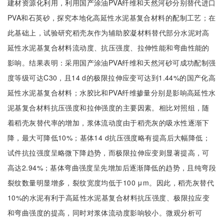
建材资源化利用，利用国产涂油PVA纤维和天然河砂分别替代进口
PVA和石英砂，探究本地化高延性水泥基复合材料的配制工艺；在
此基础上，试验研究稻壳灰作为辅助胶凝材料替代部分水泥对高
延性水泥基复合材料流动度、抗压强度、拉伸性能和弯曲性能的
影响。结果表明：采用国产涂油PVA纤维和天然河砂可成功配制强
度等级可达C30，且14 d的极限拉伸应变可达到1.44%的国产化高
延性水泥基复合材料；水胶比和PVA纤维掺量分别是影响高延性水
泥基复合材料抗压强度和拉伸强度的主要因素。相比对照组，随
着稻壳灰替代率的增加，浆体流动度由于稻壳灰的吸水性逐渐下
降，最大可降低10%；基体14 d抗压强度略有提高后大幅降低；
试件抗拉强度呈略微下降趋势，而极限拉伸应变则显著提高，可
高达2.94%；基体弯曲强度呈先增加后逐渐降低的趋势，且纯弯段
裂纹数量明显增多，裂纹宽度均低于100 μm。因此，稻壳灰替代
10%的水泥有利于高延性水泥基复合材料抗压强度、极限拉应变
和弯曲强度的提高，同时对浆体流动度影响较小。微观分析可