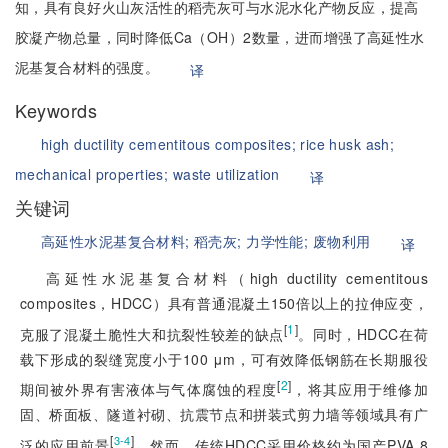
知，具有良好火山灰活性的稻壳灰可与水泥水化产物反应，提高
胶凝产物总量，同时降低Ca（OH）2数量，进而增强了高延性水
泥基复合材料的强度。
译
Keywords
high ductility cementitous composites;
rice husk ash;
mechanical properties;
waste utilization
译
关键词
高延性水泥基复合材料;
稻壳灰;
力学性能;
废物利用
译
高延性水泥基复合材料（high ductility cementitous
composites，HDCC）具有普通混凝土150倍以上的拉伸应变，
[
1
]
克服了混凝土脆性大和抗裂性较差的缺点
。同时，HDCC在荷
载下形成的裂缝宽度小于100 μm，可有效降低钢筋在长期服役
[
2
]
期间被外界有害液体与气体腐蚀的程度
，将其应用于维修加
固、桥面板、隧道衬砌、抗震节点和拼装式剪力墙等领域具有广
[
]
3-4
泛的应用前景
。然而，传统HDCC采用价格约为国产PVA 8