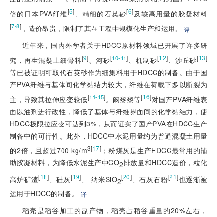
[
5
]
[
6
]
倍的日本PVA纤维
、精细的石英砂
及较高用量的胶凝材料
[
]
7-8
，造价昂贵，限制了其在工程中规模化生产和运用。
译
近年来，国内外学者关于HDCC原材料领域已开展了许多研
[
9
]
[
]
[
12
]
[
13
]
10-11
究，再生混凝土细骨料
、河砂
、机制砂
、沙丘砂
等已被证明可取代石英砂作为细集料用于HDCC的制备。由于国
产PVA纤维与基体间化学黏结力较大，纤维在荷载下多以断裂为
[
]
[
16
]
14-15
主，导致其拉伸应变较低
。阚黎黎等
对国产PVA纤维表
面以油剂进行改性，降低了基体与纤维界面间的化学黏结力，使
HDCC极限拉应变可达到3%，从而证实了国产PVA在HDCC生产
制备中的可行性。此外，HDCC中水泥用量约为普通混凝土用量
3[
17
]
的2倍，且超过700 kg/m
；粉煤灰是生产HDCC最常用的辅
助胶凝材料，为降低水泥生产中CO
排放量和HDCC造价，粒化
2
[
18
]
[
19
]
[
20
]
[
21
]
高炉矿渣
、硅灰
、 纳米SiO
、石灰石粉
也逐渐被
2
运用于HDCC的制备。
译
稻壳是稻谷加工的副产物，稻壳占稻谷重量的20%左右，