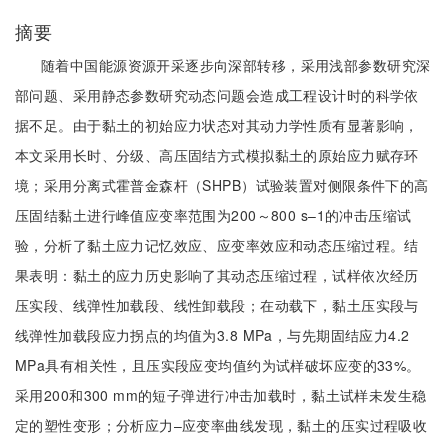
摘要
随着中国能源资源开采逐步向深部转移，采用浅部参数研究深
部问题、采用静态参数研究动态问题会造成工程设计时的科学依
据不足。由于黏土的初始应力状态对其动力学性质有显著影响，
本文采用长时、分级、高压固结方式模拟黏土的原始应力赋存环
境；采用分离式霍普金森杆（SHPB）试验装置对侧限条件下的高
压固结黏土进行峰值应变率范围为200～800 s–1的冲击压缩试
验，分析了黏土应力记忆效应、应变率效应和动态压缩过程。结
果表明：黏土的应力历史影响了其动态压缩过程，试样依次经历
压实段、线弹性加载段、线性卸载段；在动载下，黏土压实段与
线弹性加载段应力拐点的均值为3.8 MPa，与先期固结应力4.2
MPa具有相关性，且压实段应变均值约为试样破坏应变的33%。
采用200和300 mm的短子弹进行冲击加载时，黏土试样未发生稳
定的塑性变形；分析应力–应变率曲线发现，黏土的压实过程吸收