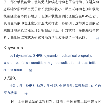
了一部分动载能量，使其无法持续进行动态压缩行为，但进入动
态压缩阶段后黏土受子弹长度影响较小；黏土试样动态加卸载段
模量随应变率同步增加，但加卸载模量的比值稳定在0.45左右，
表明更高的冲击速度没有造成试样进一步损伤，这与冲击后的宏
观破坏现象及塑性变形分析相互印证。针对软弱、松散颗粒体材
料，高压固结方式为研究其动力学性质提供了一种思路。
译
Keywords
soil dynamics;
SHPB;
dynamic mechanical property;
lateral restriction condition;
high consolidation stress;
initial
stress state
译
关键词
土动力学;
SHPB;
动态力学性能;
侧限条件;
深部地应力;
初始
应力状态
译
砂、土是最原始的工程材料。目前，中国在表土层中建设的