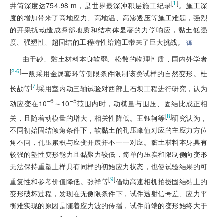
[
1
]
井筒深度达754.98 m，是世界最深冲积层施工纪录
。施工深
度的增加带来了高地应力、高地温、高渗透压等施工难题，强烈
的开采扰动造成深部地质和结构体显著的力学响应，黏土低强
度、强塑性、超固结的工程特性给施工带来了巨大挑战。
译
由于砂、黏土材料本身软弱、松散的物理性质，国内外学者
[
]
2-6
一般采用金属套环等侧限条件限制该类试样的自然变形。杜
[
7
]
长劼等
采用室内动三轴试验对西部土石坝工程进行研究，认为
–6
–5
动应变在10
～10
范围内时，动模量与围压、固结比成正相
[
8
]
关，且随着动模量的增大，相关性降低。王钰轲等
研究认为，
不同初始固结倾角条件下，软黏土的孔压峰值对应的主应力方位
角不同，孔压累积与应变开展并不一一对应。黏土材料本身具有
较强的塑性变形能力且黏聚力较低，简单的压实和限制侧向变形
无法保持重塑土样具有同样的初始应力状态，也使试验结果的可
[
9
]
重复性和参考价值降低。张祥等
借助高速相机拍摄固结黏土的
变形破坏过程，发现在无侧限条件下，试件透射信号差、应力平
衡难实现的原因是随着应力波的传播，试件前端的变形始终大于