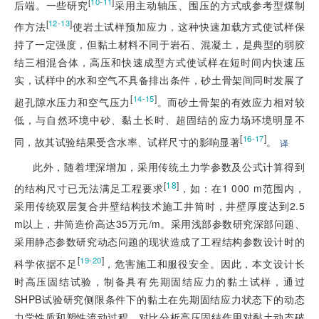
[
]
10-11
后端。一些研究
采用主动轴压、围压的方式或参考型煤制
[
]
12-13
作方法
使岩土试样预加应力，这种快速加载方式使试样保
持了一定强度，但黏土材料不同于岩石、混凝土，是典型的弱胶
结三相混合体，高压和快速成型方式使试样在短时间内快速压
实，试样中的水和空气不具备排出条件，砂土骨架间同时发展了
[
]
14-15
超孔隙水压力和空气压力
。而砂土骨架的有效应力相对较
低，与自然环境中砂、黏土长时、超固结的应力场环境明显不
[
]
16-17
同，故其试验结果受含水率、试样尺寸的影响显著
。
译
此外，随着埋深增加，采用传统土力学参数及公式计算得到
[
18
]
的结构尺寸已无法满足工程要求
，如：在1 000 m范围内，
采用传统双层复合井壁结构技术施工井筒时，井壁厚度达到2.5
m以上，井筒造价高达35万元/m。采用浅部参数研究深部问题、
采用静态参数研究动态问题的现状造成了工程结构参数设计时的
[
]
19-20
科学依据不足
，危害施工和服役安全。因此，本文设计长
时高压固结试验，制备具有先期固结应力的黏土试样，通过
SHPB试验研究侧限条件下的黏土在先期固结应力状态下的动态
力学性质和塑性流动过程，对比分析高压固结作用对黏土动态破