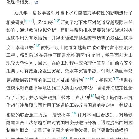
化规律相反。
译
近几年，诸多学者针对地下水对隧道力学特性的影响进行了
[
]
[
12
]
9-11
相关研究
。Zhou等
研究了地下水压对隧道穿越裂隙带的
影响，通过数值模拟分析，得到注浆和排水是显著降低隧道衬砌
压浆作用的有效措施，并得出隧道穿越裂隙带所需的最佳注浆厚
[
13
]
度；李建旺等
依托玉渡山隧道穿越断层破碎带的富水空洞区
工程，得到隧道在开挖至距富水空洞区14 m时，掌子面前方出
现较大塑性区，因此，在施工过程中应合理计算掌子面前方安全
距离，可有效避免发生突泥、突水等灾害事故。针对大断面车站
[
]
[
17
]
14-16
穿越断层破碎带的施工技术及加固措施
，崔振东
借助数
值模拟对双侧壁导坑法施工大断面地铁车站中隔墙开挖稳定性进
[
18
]
行了研究，并形成关键施工技术；卢庆钊
研究了施作和未施
作超前注浆预加固作用下隧道施工破碎带围岩的稳定性，并提出
[
19
]
相应的联合施工方法；唐晓杰等
针对不同围岩级别，对地铁
隧道组合工法穿越断层时的围岩变形进行分析，通过提出围岩控
制率的概念，定量研究了围岩的注浆效果。除了采取数值模拟、
[
20
]