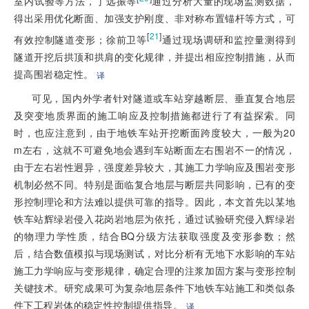
室内试验等方法，丁远振等
通过分析大量的现场监测数据，
得出采用优化断面、加强支护刚度、非对称布置锚杆等方式，可
[
21
]
有效控制隧道变形；徐前卫等
通过现场调研和监控量测得到
隧道开挖后拱顶和拱肩的变化规律，并提出相应控制措施，从而
提高围岩稳定性。
译
可见，国内外学者针对隧道或车站穿越断层、垂直复合地层
及突变地质界面的施工响应及控制措施都进行了有益探索。同
时，也应注意到，由于地铁车站开挖断面跨度较大，一般为20
m左右，这就不可避免地会遇到车站断面左右围岩不一的情况，
由于左右岩性迥异，强度差异较大，其施工力学响应及围岩变形
机制必然不同。特别是面临复合地层与断层共同影响，已有的变
形控制理论和方法难以提供可靠的指导。因此，本文首先以某地
铁车站辉绿岩侵入花岗岩地层为依托，通过试验研究侵入辉绿岩
的物理力学性质，结合BQ分级方法获取强度及变形参数；然
后，结合数值模拟与现场测试，对比分析有无地下水影响的车站
施工力学响应与变形规律，确定合理的注浆加固方案与变形控制
关键技术。研究成果可为复杂地层条件下地铁车站施工和类似条
件下工程岩体的稳定性控制提供指导。
译