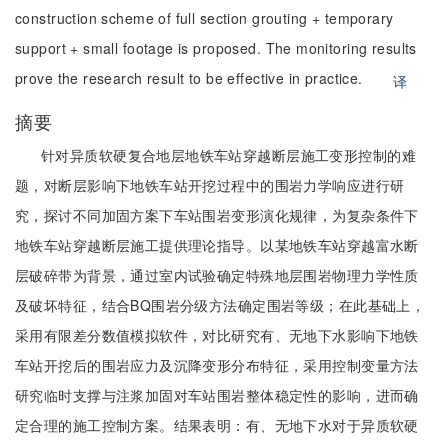
construction scheme of full section grouting + temporary
support + small footage is proposed. The monitoring results
prove the research result to be effective in practice.
译
摘要
针对异质软硬复合地层地铁车站穿越断层施工变形控制的难
题，对断层影响下地铁车站开挖过程中的围岩力学响应进行研
究，探讨不同加固方案下车站围岩变形演化规律，为复杂条件下
地铁车站穿越断层施工提供理论指导。以某地铁车站穿越富水断
层破碎带为背景，通过室内试验确定特殊地层围岩物理力学性质
及破坏特征，结合BQ围岩分级方法确定围岩等级；在此基础上，
采用有限差分数值模拟软件，对比研究有、无地下水影响下地铁
车站开挖后的围岩应力及沉降变形分布特征，采用控制变量方法
研究临时支撑与注浆加固对车站围岩整体稳定性的影响，进而确
定合理的施工控制方案。结果表明：有、无地下水对于异质软硬