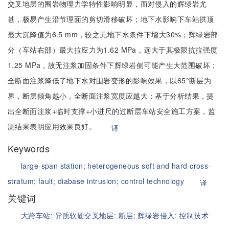
交叉地层的围岩物理力学特性影响明显，而对侵入的辉绿岩尤
甚，极易产生沿节理面的剪切滑移破坏；地下水影响下车站拱顶
最大沉降值为6.5 mm，较之无地下水条件下增大30%；辉绿岩部
分（车站右部）最大拉应力为1.62 MPa，远大于其极限抗拉强度
1.25 MPa，故无注浆加固条件下辉绿岩侧可能产生大范围破坏；
全断面注浆降低了地下水对围岩变形的影响效果，以65°断层为
界，断层倾角越小，全断面注浆宽度应越大；基于分析结果，提
出全断面注浆+临时支撑+小进尺的过断层车站安全施工方案，监
测结果表明应用效果良好。
译
Keywords
large-span station;
heterogeneous soft and hard cross-
stratum;
fault;
diabase intrusion;
control technology
译
关键词
大跨车站;
异质软硬交叉地层;
断层;
辉绿岩侵入;
控制技术