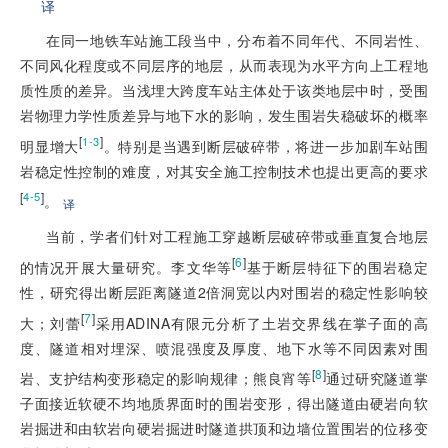
译
在同一地铁车站施工段当中，分布着不同年代、不同岩性、
不同风化程度或不同层序的地层，从而表现为水平方向上工程地
质性质的差异。当浅埋大跨度车站主体处于该类地层中时，受围
岩物理力学性质差异与地下水的影响，发生围岩失稳破坏的概率
[
]
1-3
明显增大
。特别是当遇到断层破碎带，将进一步加剧车站围
岩稳定性控制的难度，对其安全施工控制技术也提出更高的要求
[
]
4-5
。
译
当前，学者们针对工程施工穿越断层破碎带或垂直复合地层
[
6
]
的情况开展大量研究。李文华等
基于断层特征下的围岩稳定
性，研究得出断层距离隧道2倍洞宽以内对围岩的稳定性影响较
[
7
]
大；刘蕾
采用ADINA有限元分析了土岩交界线在掌子面的高
度、隧道相对埋深、喷混强度及厚度、地下水等不同因素对围
[
8
]
岩、支护结构变形稳定的影响规律；熊良宵等
通过研究隧道掌
子面接近软硬不均地质界面时的围岩变形，得出隧道由硬岩向软
岩掘进和由软岩向硬岩掘进时隧道拱顶和边墙位置围岩的位移变