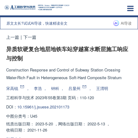
原文太长?试试AI导读，快速精读全文
AI导读
上一篇
|
下一篇
异质软硬复合地层地铁车站穿越富水断层施工响应
与控制
Construction Response and Control of Subway Station Crossing
Water-Rich Fault in Heterogeneous Soft-Hard Composite Stratum
宋高锐
，
李浩
，
钟科
，
吕显州
，
王渭明
工程科学与技术
2023年55卷第3期 页码：110-120
DOI：
10.15961/j.jsuese.202101173
中图分类号：
U45
纸质出版日期：
2023-5-20
，
网络出版日期：
2022-5-13
，
收稿日期：
2021-11-26