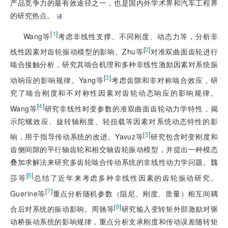
产品竞争力的最有效途径之一，也是国内外学术界和汽车工程界
的研究热点。
译
[
1
]
Wang等
考虑非线性支撑、不同刚度、动态力等，分析非
[
2
]
线性因素对齿轮振动模型的影响。Zhu等
对准双曲面齿轮进行
啮合接触分析，研究其啮合机理和多种非线性激励因素对系统振
[
3
]
动响应的影响规律。Yang等
考虑齿隙和非对称啮合效应，研
究了啮合刚度和不对称性因素对齿轮动态响应的影响规律。
[
4
]
Wang等
研究非线性时变参数的准双曲面齿轮动力学特性，揭
示陀螺效应、旋转轴刚度、轻扭载等因素对系统动态特性的影
[
5
]
响，用于指导传动系统的改进。Yavuz等
研究包含时变刚度和
齿侧间隙的平行轴齿轮和相交轴齿轮振动模型，并提出一种模态
叠加求解法来研究多齿轮啮合传动系统的非线性动力学问题。魏
[
6
]
莎等
总结了近年来考虑多种非线性因素的齿轮振动研究。
[
7
]
Guerine等
重点分析随机参数（阻尼、刚度、质量）相互间耦
[
8
]
合后对系统的振动影响。周驰等
研究输入变转矩外部激励对驱
动桥振动系统的影响规律，重点分析支承刚度和传动误差随转矩