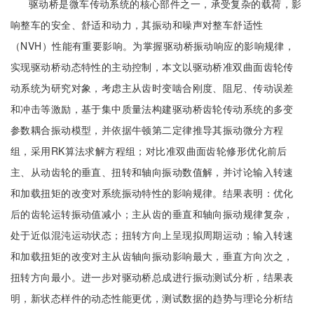
驱动桥是微车传动系统的核心部件之一，承受复杂的载荷，影
响整车的安全、舒适和动力，其振动和噪声对整车舒适性
（NVH）性能有重要影响。为掌握驱动桥振动响应的影响规律，
实现驱动桥动态特性的主动控制，本文以驱动桥准双曲面齿轮传
动系统为研究对象，考虑主从齿时变啮合刚度、阻尼、传动误差
和冲击等激励，基于集中质量法构建驱动桥齿轮传动系统的多变
参数耦合振动模型，并依据牛顿第二定律推导其振动微分方程
组，采用RK算法求解方程组；对比准双曲面齿轮修形优化前后
主、从动齿轮的垂直、扭转和轴向振动数值解，并讨论输入转速
和加载扭矩的改变对系统振动特性的影响规律。结果表明：优化
后的齿轮运转振动值减小；主从齿的垂直和轴向振动规律复杂，
处于近似混沌运动状态；扭转方向上呈现拟周期运动；输入转速
和加载扭矩的改变对主从齿轴向振动影响最大，垂直方向次之，
扭转方向最小。进一步对驱动桥总成进行振动测试分析，结果表
明，新状态样件的动态性能更优，测试数据的趋势与理论分析结