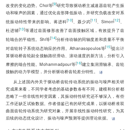
[
9
]
改变的变化趋势。Choi等
研究导致驱动桥主减速器齿轮产生振
动和噪声的因素，通过优化齿形降低振动，并研究负载改变对系
[
10
]
[
11
]
[
12
]
统振动特性带来的影响。蒋进科
、聂少武
、Simon
、
[
13
]
杜进辅
等通过齿面修形改善了齿面接触区域，有效提升了齿
[
14
]
轮啮合的平稳性。Shi等
分析传动轴的同轴度差和质量不平衡
[
15
]
对齿轮转子系统动态响应的作用。Athanasopoulos等
提出计
算驱动桥齿轮副全接触路径滑动、滚动速度的新方法，分析引入
[
16
]
摩擦的啮合性能。Mohammadpour等
建立集润滑轴承、齿轮
接触的动力学模型，并分析驱动桥齿轮差分特性。
译
从上述国内外关于驱动桥齿轮传动系统的振动与噪声相关研
究成果来看，不同学者考虑的基础参数各有不同，建模和分析都
忽略了一些非线性时变因素，其振动特性研究还不够深入，有些
工作还缺乏试验数据。作者借鉴已有的研究成果，以驱动桥准双
曲面齿轮传动系统为研究对象，开展非线性振动特性研究，为其
后续的动态优化设计、振动与噪声预测等提供理论依据。
译