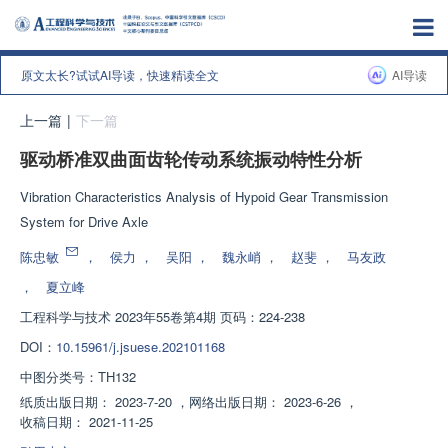
原文太长?试试AI导读，快速精读全文
AI导读
上一篇
|
下一篇
驱动桥准双曲面齿轮传动系统振动特性分析
Vibration Characteristics Analysis of Hypoid Gear Transmission
System for Drive Axle
陈忠敏
，
侯力
，
吴阳
，
魏永峭
，
赵斐
，
马友政
，
夏立峰
工程科学与技术
2023年55卷第4期 页码：224-238
DOI：
10.15961/j.jsuese.202101168
中图分类号：
TH132
纸质出版日期：
2023-7-20
，
网络出版日期：
2023-6-26
，
收稿日期：
2021-11-25