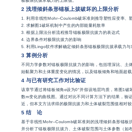
板极限抗拔承载力的上限值。
2 浅埋倾斜条形锚板上拔破坏的上限分析
1. 利用非线性Mohr–Coulomb破坏准则推导塑性应变
2. 求解图1破坏机制中产生的内部能量耗散率
3. 根据上限法分析流程推导锚板极限抗拔力的表达式
4. 边界条件对极限抗拔力的影响
5. 利用Lingo软件求解确定倾斜条形锚板极限抗拔承载力
3 算例分析
不同力学参数对锚板极限抗拔力的影响，包括埋深比、土
始黏聚力和土体重度变化的情况，以及锚板倾角和地面超载
4 与已有研究工作对比验证
该章节通过将锚板倾角α设为0°并假设地层均质，将图1
数m变化的曲线图。通过对比不同计算方法下的结果，验
近，但本文方法求得的极限抗拔力和土体破裂范围值相对较
5 结 论
基于非线性Mohr–Coulomb破坏准则的浅埋倾斜条
并分析了锚板极限抗拔力、土体破裂范围与土体参数（如