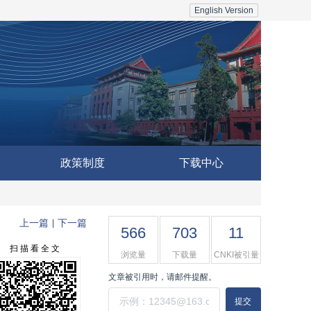
English Version
政策制度
下载中心
上一篇
下一篇
|
566
703
11
扫 描 看 全 文
浏览量
下载量
CNKI被引量
文章被引用时，请邮件提醒。
提交