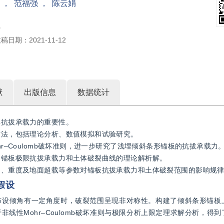
，
范福强
，
陈云娟
0
收稿日期：
2021-11-12
献
出版信息
数据统计
其抗拔承载力的重要性。
方法，包括理论分析、数值模拟和试验研究。
r–Coulomb破坏准则，进一步研究了浅埋倾斜条形锚板的抗拔承载力
了锚板极限抗拔承载力和土体破裂曲线的理论解析解。
聚力、重度及地面超载等参数对锚板抗拔承载力和土体破裂范围的影响规
假设
布设倾角有一定角度时，破裂范围呈现非对称性。构建了倾斜条形锚板
线性Mohr–Coulomb破坏准则与极限分析上限定理求解分析，得