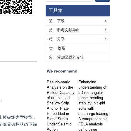
工具集
下载
参考文献导出
分享
收藏
添加至我的专辑
We recommend
Pseudo-static
Enhancing
。
Analysis on the
understanding of
Pullout Capacity
3D rectangular
of an Inclined
tunnel heading
律。
Shallow Strip
stability in c-phi
Anchor Plate
soils with
Embedded in
surcharge loading:
上拔破坏力学模型，
Slope Strata
A comprehensive
到了临界破坏状态下锚
Under Seismic
FELA analysis
Action
using three