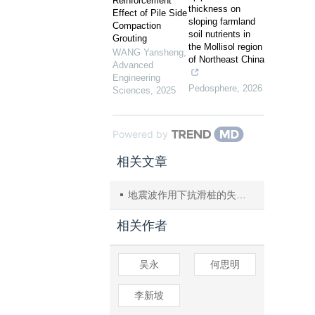
Reinforcement
thickness on
Effect of Pile Side
sloping farmland
Compaction
soil nutrients in
Grouting
the Mollisol region
WANG Yansheng
,
of Northeast China
Advanced
Engineering
Pedosphere
,
2026
Sciences
,
2025
Powered by
相关文章
地震波作用下抗滑桩的失效机理
相关作者
吴永
何思明
李新坡