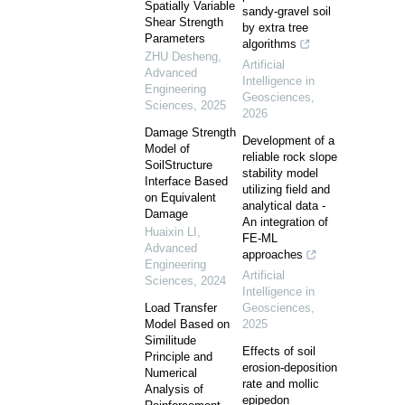
Spatially Variable
sandy-gravel soil
Shear Strength
by extra tree
Parameters
algorithms
ZHU Desheng
,
Artificial
Advanced
Intelligence in
Engineering
Geosciences
,
Sciences
,
2025
2026
Damage Strength
Development of a
Model of
reliable rock slope
SoilStructure
stability model
Interface Based
utilizing field and
on Equivalent
analytical data -
Damage
An integration of
Huaixin LI
,
FE-ML
Advanced
approaches
Engineering
Artificial
Sciences
,
2024
Intelligence in
Load Transfer
Geosciences
,
Model Based on
2025
Similitude
Effects of soil
Principle and
erosion-deposition
Numerical
rate and mollic
Analysis of
epipedon