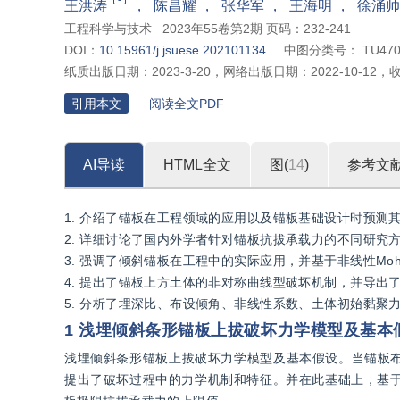
王洪涛
，
陈昌耀
，
张华军
，
王海明
，
徐涌帅
工程科学与技术
2023年55卷第2期 页码：232-241
DOI：
10.15961/j.jsuese.202101134
中图分类号：
TU47
纸质出版日期：
2023-3-20
，
网络出版日期：
2022-10-12
，
引用本文
阅读全文PDF
AI导读
HTML全文
图(
14
)
参考文
1. 介绍了锚板在工程领域的应用以及锚板基础设计时预测
2. 详细讨论了国内外学者针对锚板抗拔承载力的不同研究
3. 强调了倾斜锚板在工程中的实际应用，并基于非线性Moh
4. 提出了锚板上方土体的非对称曲线型破坏机制，并导出
5. 分析了埋深比、布设倾角、非线性系数、土体初始黏
1 浅埋倾斜条形锚板上拔破坏力学模型及基本
浅埋倾斜条形锚板上拔破坏力学模型及基本假设。当锚板
提出了破坏过程中的力学机制和特征。并在此基础上，基于非