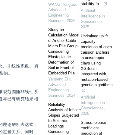
stability fa...
WANG Hongtao
,
Advanced
Artificial
Engineering
Intelligence in
Sciences
,
2026
Geosciences
,
2025
Study on
Calculation Model
Undrained uplift
of Anchor Cable
capacity
Micro Pile Group
prediction of open-
Considering
caisson anchors
Elastoplastic
in anisotropic
Deformation of
clays using
比、非线性系数、初
Soil in Front of
XGBoost
影响。
Embedded Pile
integrated with
Yanpeng ZHU
,
mutation-based
Advanced
genetic algorithms
Engineering
破裂范围随非线性系
Sciences
,
2024
Artificial
值与已有研究结果相
Intelligence in
Reliability
Geosciences
,
Analysis of Infinite
2025
Slopes Subjected
to Seismic
Stress release
线的理论解析表达式，
Loadings
coefficient
的定量关系。同时，
Considering
prediction of