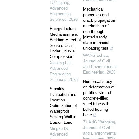
LU Yiqiang
,
Advanced
Mechanical
Engineering
properties and
Sciences
,
2026
crack propagation
mechanism of
Energy Failure
non-through
Mechanism and
jointed sandy
Bedding Effect of
slate in triaxial
Soaked Coal
unloading test
Under Uniaxial
WANG Lehua
,
Compression
Journal of Civil
Xiaoling LIU
,
and Environmental
Advanced
Engineering
,
2026
Engineering
Sciences
,
2025
Numerical study
on deformation of
Stability
pit tilted strut of
Evaluation and
concrete-filled
Location
steel tube with
Optimization of
belled bearing
Waterproof
base
Sealing Wall in
ZHANG Wengang
,
Liaison Lane
Journal of Civil
Mingze DU
,
and Environmental
Advanced
Engineering
,
2025