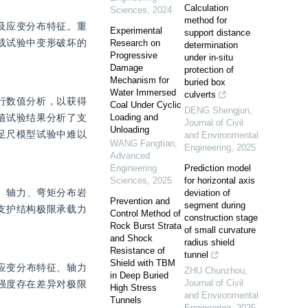
Calculation
Sciences
,
2024
method for
及应变分布特征。重
Experimental
support distance
载试验中变形破坏的
Research on
determination
Progressive
under in-situ
Damage
protection of
Mechanism for
buried box
Water Immersed
culverts
行数值分析，以获得
Coal Under Cyclic
DENG Shengjun
,
值试验结果分析了支
Loading and
Journal of Civil
Unloading
足尺模型试验中难以
and Environmental
WANG Fangtian
,
Engineering
,
2025
Advanced
Engineering
Prediction model
Sciences
,
2025
for horizontal axis
、轴力、弯矩分布岩
deviation of
Prevention and
segment during
支护结构极限承载力
Control Method of
construction stage
Rock Burst Strata
of small curvature
and Shock
radius shield
Resistance of
tunnel
Shield with TBM
应变分布特征、轴力
ZHU Chunzhou
,
in Deep Buried
Journal of Civil
强度存在差异对极限
High Stress
and Environmental
Tunnels
Engineering
,
2025