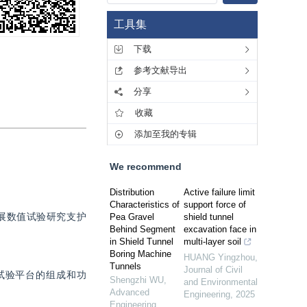
工具集
下载
参考文献导出
分享
收藏
添加至我的专辑
We recommend
Distribution
Active failure limit
Characteristics of
support force of
展数值试验研究支护
Pea Gravel
shield tunnel
Behind Segment
excavation face in
in Shield Tunnel
multi-layer soil
Boring Machine
HUANG Yingzhou
,
Tunnels
Journal of Civil
试验平台的组成和功
Shengzhi WU
,
and Environmental
Advanced
Engineering
,
2025
Engineering