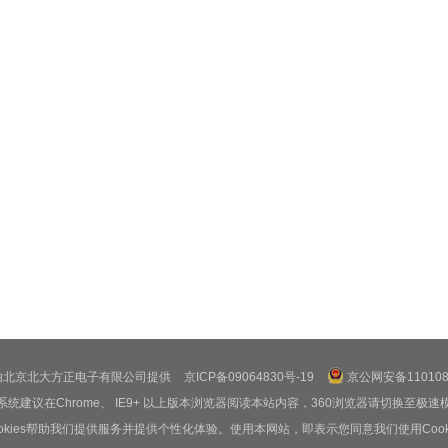
由北京北大方正电子有限公司提供
京ICP备09064830号-19
京公网安备1101080
系统建议在Chrome、 IE9+ 以上版本浏览器阅读本站内容，360浏览器请切换至极速
ookies帮助我们提供服务并提供个性化体验。使用本网站，即表示您同意我们使用Cooki