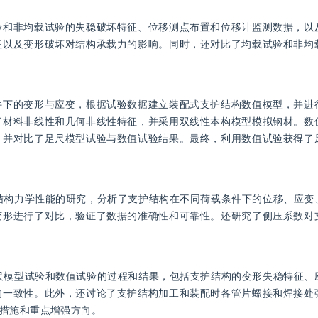
验和非均载试验的失稳破坏特征、位移测点布置和位移计监测数据，以
征以及变形破坏对结构承载力的影响。同时，还对比了均载试验和非均
件下的变形与应变，根据试验数据建立装配式支护结构数值模型，并进
了材料非线性和几何非线性特征，并采用双线性本构模型模拟钢材。数
，并对比了足尺模型试验与数值试验结果。最终，利用数值试验获得了
结构力学性能的研究，分析了支护结构在不同荷载条件下的位移、应变
变形进行了对比，验证了数据的准确性和可靠性。还研究了侧压系数对
。
尺模型试验和数值试验的过程和结果，包括支护结构的变形失稳特征、
的一致性。此外，还讨论了支护结构加工和装配时各管片螺接和焊接处
措施和重点增强方向。