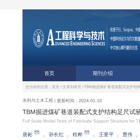
首页
期刊介绍
您当前的位置：
首页 >
文章列表页 >
TBM掘进煤矿巷道装配式支护结
水利与土木工程
|
更新时间：2024-01-10
TBM掘进煤矿巷道装配式支护结构足尺试
Full Scale Model Tests of Fabricate Support Structure fo
唐彬
，
孙长红
，
程桦
，
王要平
，
曹伟