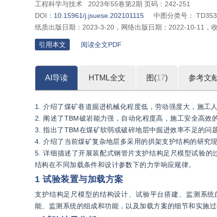
工程科学与技术
2023年55卷第2期 页码：242-251
DOI：
10.15961/j.jsuese.202101115
中图分类号：
TD353
纸质出版日期：
2023-3-20
，
网络出版日期：
2022-10-11
，
引用本文
阅读全文PDF
AI导读
HTML全文
图(
17
)
参考文
1. 介绍了煤矿巷道掘进机械化程度低，劳动强度大，施工
2. 阐述了TBM破岩能力强，自动化程度高，施工安全高
3. 指出了TBM在煤矿软弱或破碎地层中掘进效率不足的
4. 介绍了当前煤矿复杂地层多采用的拱架支护结构的研
5. 详细描述了开展装配式钢管片支护结构足尺模型试验
结构在不同加载条件和设计参数下的力学响应规律。
1 试验装置与加载方案
支护结构足尺模型的结构设计、试验平台搭建、监测系统
能、监测系统的组成和功能，以及加载方案的细节和实施过