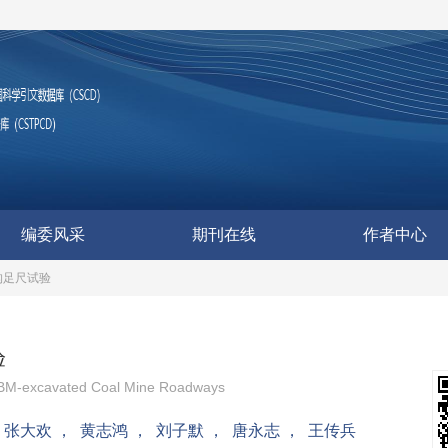
编委风采
期刊在线
作者中心
构足尺试验
验
r TBM-excavated Coal Mine Roadways
，
张大欢
，
黄志鸿
，
刘子默
，
唐永志
，
王传兵