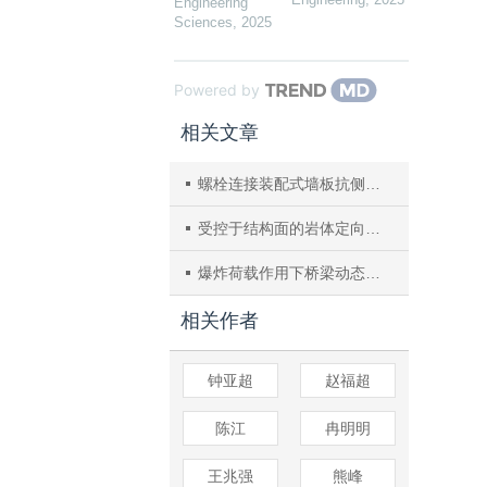
Engineering
Sciences
,
2025
Powered by
相关文章
螺栓连接装配式墙板抗侧刚度研究
受控于结构面的岩体定向剪切蠕变特性研究
爆炸荷载作用下桥梁动态响应及其损毁过程的数值模拟
相关作者
钟亚超
赵福超
陈江
冉明明
王兆强
熊峰