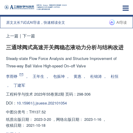
原文太长?试试AI导读，快速精读全文
AI导读
上一篇
|
下一篇
三通球阀式高速开关阀稳态液动力分析与结构改进
Steady-state Flow Force Analysis and Structure Improvement of
Three-way Ball Valve High-speed On–off Valve
李雨铮
，
王年生
，
包振坤
，
黄惠
，
杜锦涛
，
杜恒
，
丁建军
工程科学与技术
2023年55卷第2期 页码：298-306
DOI：
10.15961/j.jsuese.202101054
中图分类号：
TH137.52
纸质出版日期：
2023-3-20
，
网络出版日期：
2023-1-16
，
收稿日期：
2021-10-18