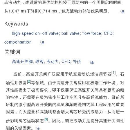
态液动力，改进后的最优结构相较于原结构的一个周期启闭时间
从1.047 ms下降到0.714 ms，稳态液动力补偿效果明显。
译
Keywords
high-speed on–off valve;
ball valve;
flow force;
CFD;
compensation
译
关键词
高速开关阀;
球阀;
液动力;
CFD;
补偿
译
[
1
]
当前，高速开关阀广泛应用于航空发动机燃油调节器
、石
[
2
]
油钻井设备
等领域。由于高速开关阀应用在极端工作环境，对
其性能提出了极高要求，即不仅要保证高速开关阀具有极高的频
响特性，还需要在极为狭小的工作空间具备高通流能力。目前所
研制的微小型高速开关阀的流量和频响是制约其工程应用的重要
因素，而大流量和高频响都会增大阀芯所受的液动力，从而进一
[
3
]
步影响阀芯运动状态
。因此，调控液动力是提升高速开关阀性
能的关键因素。
译