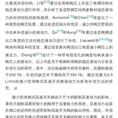
[
14
]
出最优补偿结构。Li等
通过在滑阀阀芯上开设三角槽结构对
稳态液动力进行补偿，并分析了改进型阀芯结构参数对稳态液动
[
15
]
[
16
]
力的补偿特性的影响规律。Amirante
和Chen
等提出了一
种新型的阀芯轮廓，通过改进流场分布情况，减少对阀芯壁面的
[
17
]
[
18
]
冲击来补偿减小的液动力。Qu
和Aung
等通过改变阀槽进
[
]
19-20
出口角度的方法对稳态液动力进行了补偿。Lisowski等
在
阀体内增设补偿流道，通过改变换向阀进出口角度减小阀芯上的
[
21
]
液压力。Zhang等
设计了一种带有阻尼孔的阀套结构来减小
阀芯上的液动力。以上均是关于锥阀和滑阀的稳态液动力分析及
补偿方法的研究，其中，当以电磁阀为研究对象时，其频响都低
于200 Hz，目前仍缺乏对于频响高于500 Hz、额定流量为2.5
L/min的微小型球阀式高速开关阀液动力分析和补偿方法的研
究。
译
微小型球阀式高速开关阀由于尺寸的限制及液动力的影响，
通常只能制成通径较小的阀用于流量较小的系统，且液动力会延
长阀口的启闭时间进而影响高速开关阀的输出特性。因此，补偿
液动力对提升微小型球阀式高速开关阀的性能十分重要。本文所