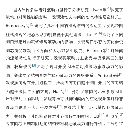
[
4
]
国内外许多学者对液动力进行了分析研究，Iwan等
探究了
液动力对阀性能的影响，发现液动力与阀的动态特性紧密相关。
[
5
]
Bordovsky等
研究了几种不同的滑阀结构的液动力，发现带圆
[
6
]
柱槽滑阀的稳态液动力明显低于其他滑阀。Tan等
探究了不同
阀口形态对内流式锥阀液动力的影响，发现阀口形态的变化会使
[
7
]
阀芯所受液动力的方向和大小都发生改变。Finesso等
对锥阀
的流场特性进行了研究，发现其液动力主要受导流板高度的影
[
8
]
响。杨庆俊等
讨论了阀口开度和压差对滑阀稳态液动力的影
[
9
]
响，并建立了结构参数与稳态液动力的映射关系。Amirante等
发现换向阀在开启过程中，液动力方向由趋于阀口开启的方向转
[
10
]
为趋于阀口关闭的方向。Han等
分析了锥阀的几何参数和背
压对液动力的影响，发现背压可以抑制阀内的空化现象但对稳态
[
11
]
液动力影响不大。张友杰等
在阀芯上加工环形槽以补偿液动
[
12
]
[
13
]
力，并分析了其结构参数对其补偿特性的影响。Liu
和Tan
等在阀芯上增加阻尼尾结构来对稳态液动力进行补偿，并分析得