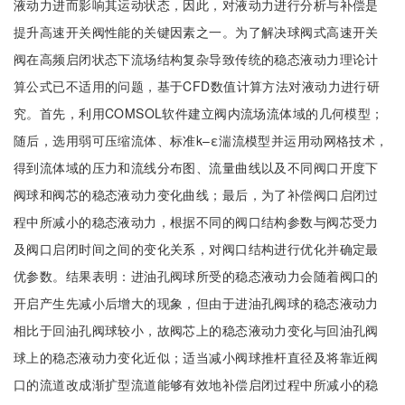
液动力进而影响其运动状态，因此，对液动力进行分析与补偿是
提升高速开关阀性能的关键因素之一。为了解决球阀式高速开关
阀在高频启闭状态下流场结构复杂导致传统的稳态液动力理论计
算公式已不适用的问题，基于CFD数值计算方法对液动力进行研
究。首先，利用COMSOL软件建立阀内流场流体域的几何模型；
随后，选用弱可压缩流体、标准k–ε湍流模型并运用动网格技术，
得到流体域的压力和流线分布图、流量曲线以及不同阀口开度下
阀球和阀芯的稳态液动力变化曲线；最后，为了补偿阀口启闭过
程中所减小的稳态液动力，根据不同的阀口结构参数与阀芯受力
及阀口启闭时间之间的变化关系，对阀口结构进行优化并确定最
优参数。结果表明：进油孔阀球所受的稳态液动力会随着阀口的
开启产生先减小后增大的现象，但由于进油孔阀球的稳态液动力
相比于回油孔阀球较小，故阀芯上的稳态液动力变化与回油孔阀
球上的稳态液动力变化近似；适当减小阀球推杆直径及将靠近阀
口的流道改成渐扩型流道能够有效地补偿启闭过程中所减小的稳