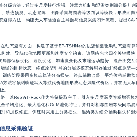
面围岩智能分级方法，通过多尺度特征增强、注意力机制和混淆类别细分提升
新、轨迹预测、动态避障、图像采集与围岩等级判识等模块，形成面向
动态避障方法、构建无人车隧道自主导航与信息采集闭环流程、提出CA-Rep
动态避障方面，构建了基于EP-TSHNet的轨迹预测驱动动态避障
域构建、导航代价地图更新和速度安全约束。该网络包含四个关键模块
支提取局部位移变化、速度变化、加速度变化及末端运动趋势；混合图交
增强的目标状态；终点原型引导的分层多模态解码器通过"终点原型—
率。训练阶段采用多模态轨迹分布损失、终点辅助监督、平均位移辅助监
-PRA方法将预测轨迹写入导航代价地图形成动态风险代价区，并在无人
让。
类网络，以RepViT-Rock作为特征提取主干，引入多尺度深度卷积增
合平均池化、最大池化和GeM池化特征，并针对相邻围岩等级间易混
对判别和加权修正。训练时采用主分类损失、混淆类别细分辅助损失和混
航与信息采集验证