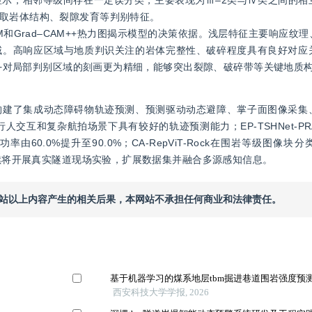
取岩体结构、裂隙发育等判别特征。
CAM和Grad‒CAM++热力图揭示模型的决策依据。浅层特征主要响应
域。高响应区域与地质判识关注的岩体完整性、破碎程度具有良好对应
M++对局部判别区域的刻画更为精细，能够突出裂隙、破碎带等关键地质
构建了集成动态障碍物轨迹预测、预测驱动动态避障、掌子面图像采集
行人交互和复杂航拍场景下具有较好的轨迹预测能力；EP-TSHNet-P
.0%提升至90.0%；CA-RepViT-Rock在围岩等级图像块分类任
后续将开展真实隧道现场实验，扩展数据集并融合多源感知信息。
本网站以上内容产生的相关后果，本网站不承担任何商业和法律责任。