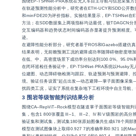
围绕EP-TSHNet-PRA系统在无人车自主导航与信息
在轨迹预测性能分析中，研究者在ETH-UCY和SDD公开数据
和minFDE20为评价指标。实验结果显示，EP-TSHNet在E
方法；在SDD数据集上两项指标均达最优，较TDAGCN分
交互编码器和趋势状态时间编码器亦显著提升预测精度。
迹。
在避障性能分析部分，研究者基于ROS和Gazebo搭建仿
结果表明，无前瞻预测工况的避障成功率随障碍物密度增加由80
在低、中、高密度场景下成功率分别达到100.0%、95.0
在闭环巡检任务验证中，EP-TSHNet-PRA系统以Hu
位建图、动态障碍物检测与跟踪、轨迹预测与预测避障、
境。验证任务设置"起点出发—动态避障—掌子面图像采集
扰四类工况，证实了系统在复杂地下工程环境中自主导航、
3 围岩等级智能判识结果分析
围绕CA‒RepViT‒Rock模型在隧道掌子面围岩等
集，包含1 800张覆盖Ⅲ‒1、Ⅲ‒2、Ⅳ和Ⅴ级围岩的高
验证集和测试集，测试集180张原始图像共生成678个局
模型在测试图像块上取得0.927 7的准确率和0.921 1的Mac
类和Ⅴ类相对较低，分别为0.875 0和0.897 4。