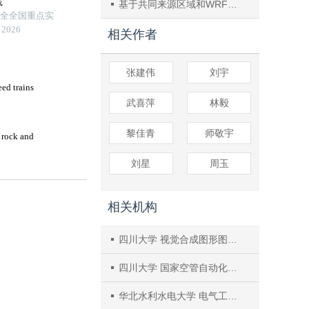
基于共同来源区域和WRF‒CMAQ/ISAM模型的长三角O3污染精细化管控策略
相关作者
张建伟
刘宇
武喜萍
林毅
黎佳青
师敬宇
刘星
周玉
相关机构
四川大学 视觉合成图形图像技术国防重点学科实验室
四川大学 国家空管自动化系统技术重点实验室
华北水利水电大学 电气工程学院