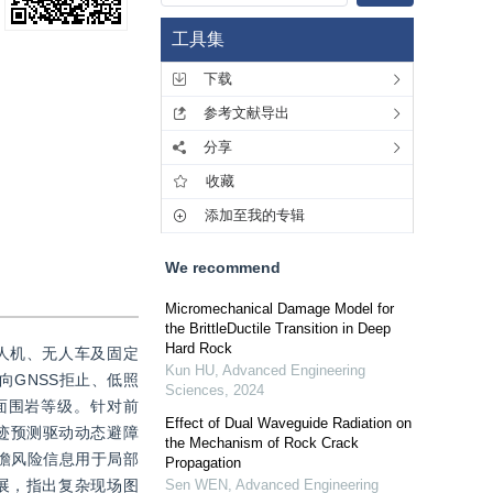
工具集
下载
参考文献导出
分享
收藏
添加至我的专辑
We recommend
Micromechanical Damage Model for
the BrittleDuctile Transition in Deep
Hard Rock
人机、无人车及固定
Kun HU
,
Advanced Engineering
GNSS拒止、低照
Sciences
,
2024
面围岩等级。针对前
Effect of Dual Waveguide Radiation on
轨迹预测驱动动态避障
the Mechanism of Rock Crack
前瞻风险信息用于局部
Propagation
展，指出复杂现场图
Sen WEN
,
Advanced Engineering