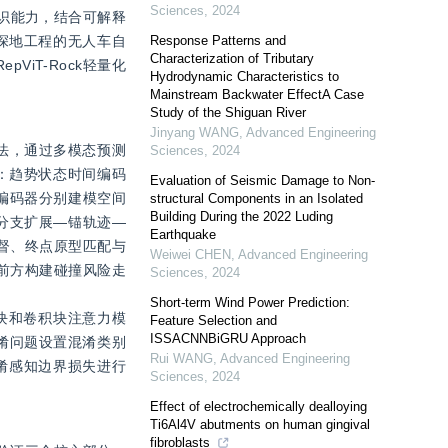
Sciences
,
2024
判识能力，结合可解释
深地工程的无人车自
Response Patterns and
Characterization of Tributary
ViT-Rock轻量化
Hydrodynamic Characteristics to
Mainstream Backwater EffectA Case
Study of the Shiguan River
Jinyang WANG
,
Advanced Engineering
算法，通过多模态预测
Sciences
,
2024
：趋势状态时间编码
Evaluation of Seismic Damage to Non-
互编码器分别建模空间
structural Components in an Isolated
Building During the 2022 Luding
分支扩展—锚轨迹—
Earthquake
督、终点原型匹配与
Weiwei CHEN
,
Advanced Engineering
车前方构建碰撞风险走
Sciences
,
2024
Short-term Wind Power Prediction:
强模块和卷积块注意力模
Feature Selection and
ISSACNNBiGRU Approach
淆问题设置混淆类别
Rui WANG
,
Advanced Engineering
淆感知边界损失进行
Sciences
,
2024
Effect of electrochemically dealloying
Ti6Al4V abutments on human gingival
fibroblasts