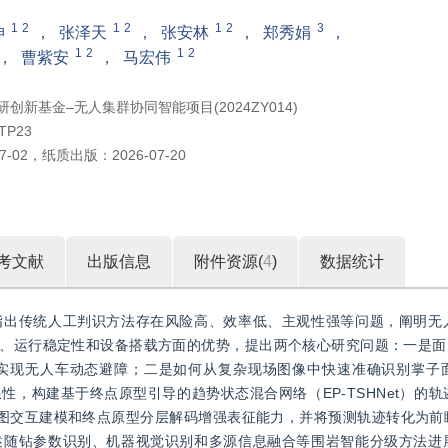
1
2
1
2
1
2
3
坤
，
张泽天
，
张安林
，
郑秀娟
，
1
2
1
2
，
曹紫安
，
马宏伟
研创新基金‒无人集群协同智能项目(2024ZY014)
TP23
7-02
，
纸质出版：
2026-07-20
考文献
出版信息
附件资源(
4
)
数据统计
指出传统人工判识方法存在风险高、效率低、主观性强等问题，阐明无
、运行稳定性和设备搭载方面的优势，提出两个核心研究问题：一是面向
实现无人车动态避障；二是如何从复杂现场图像中快速准确识别掌子
，构建基于终点原型引导的趋势状态混合网络（EP-TSHNet）的
、混合图交互建模和终点原型分层解码增强表征能力，并将预测轨迹转化为
述随钻参数识别、机器视觉识别和多源信息融合等围岩智能分级方法进