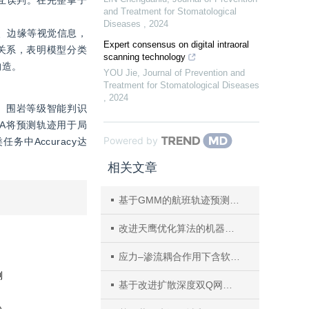
and Treatment for Stomatological
Diseases
,
2024
纹理、边缘等视觉信息，
Expert consensus on digital intraoral
关系，表明模型分类
scanning technology
构造。
YOU Jie
,
Journal of Prevention and
Treatment for Stomatological Diseases
,
2024
、围岩等级智能判识
RA将预测轨迹用于局
Powered by
务中Accuracy达
相关文章
基于GMM的航班轨迹预测算法研究
改进天鹰优化算法的机器人路径规划
应力‒渗流耦合作用下含软弱夹层砂岩渗透特性与力学行为研究
基于改进扩散深度双Q网络的复杂电力网络关键节点辨识