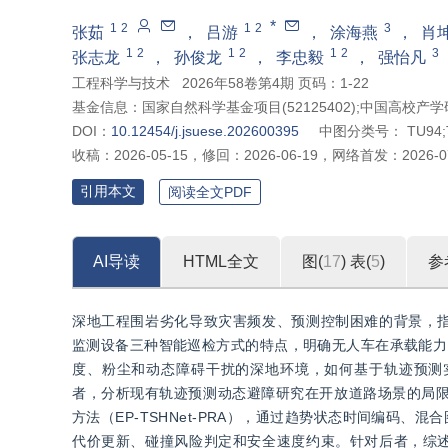
*
1
2
1
2
3
张茹
，
吕游
，
涂海燕
，
肖
1
2
1
2
1
2
3
张志龙
，
孙俊龙
，
李忠毅
，
强怡凡
工程科学与技术
2026年58卷第4期 页码：1-22
基金信息：
国家自然科学基金项目(52125402);中国高校产学
DOI：
10.12454/j.jsuese.202600395
中图分类号：
TU94;
收稿：
2026-05-15
，
修回：
2026-06-19
，
网络首发：
2026-0
引用本文
阅读全文PDF
AI导读
HTML全文
图(
17
)
表(
5
)
参
深地工程围岩劣化导致灾害频发、预测控制困难的背景，
监测设备三种智能巡检方式的特点，明确无人车在承载能力
度、粉尘和动态障碍干扰的深地环境，如何基于轨迹预测
者，分析现有轨迹预测动态避障研究在开放道路场景的局限性
方法（EP-TSHNet-PRA），通过趋势状态时间编码
代价更新、碰撞风险判定和安全速度约束。针对后者，综