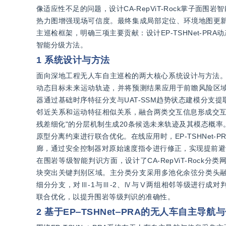
像适应性不足的问题，设计CA-RepViT-Rock掌子
热力图增强现场可信度。最终集成局部定位、环境地图更
主巡检框架，明确三项主要贡献：设计EP-TSHNet-PRA
智能分级方法。
1 系统设计与方法
面向深地工程无人车自主巡检的两大核心系统设计与方法。在
动态目标未来运动轨迹，并将预测结果应用于前瞻风险区
器通过基础时序特征分支与UAT-SSM趋势状态建模分
邻近关系和运动特征相似关系，融合两类交互信息形成交互
残差细化"的分层机制生成20条候选未来轨迹及其模态概
原型分离约束进行联合优化。在线应用时，EP-TSHNet
廊，通过安全控制器对原始速度指令进行修正，实现提前避
在围岩等级智能判识方面，设计了CA-RepViT-Rock分
块突出关键判别区域。主分类分支采用多池化余弦分类头融
细分分支，对Ⅲ-1与Ⅲ-2、Ⅳ与Ⅴ两组相邻等级进行成
联合优化，以提升围岩等级判识的准确性。
2 基于EP‒TSHNet‒PRA的无人车自主导