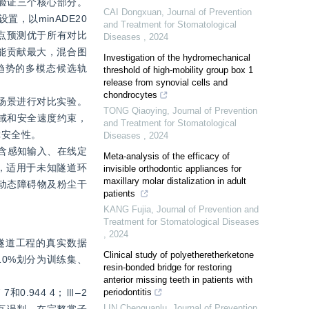
务验证三个核心部分。
CAI Dongxuan
,
Journal of Prevention
置，以minADE20
and Treatment for Stomatological
0，终点预测优于所有对比
Diseases
,
2024
性能贡献最大，混合图
Investigation of the hydromechanical
趋势的多模态候选轨
threshold of high-mobility group box 1
release from synovial cells and
chondrocytes
度场景进行对比实验。
TONG Qiaoying
,
Journal of Prevention
区域和安全速度约束，
and Treatment for Stomatological
障安全性。
Diseases
,
2024
包含感知输入、在线定
Meta-analysis of the efficacy of
，适用于未知隧道环
invisible orthodontic appliances for
maxillary molar distalization in adult
动态障碍物及粉尘干
patients
KANG Fujia
,
Journal of Prevention and
Treatment for Stomatological Diseases
,
2024
建隧道工程的真实数据
Clinical study of polyetheretherketone
10%划分为训练集、
resin-bonded bridge for restoring
anterior missing teeth in patients with
和0.944 4；Ⅲ‒2
periodontitis
LIN Chenguanlu
,
Journal of Prevention
相互误判。在完整掌子