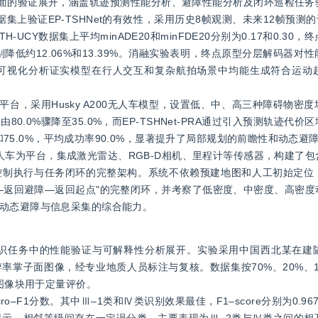
采集方面的验证展开，涵盖轨迹预测性能分析、避障性能分析及闭环巡检任
集上验证EP-TSHNet的有效性，采用历史8帧观测、未来12帧预测的设
TH-UCY数据集上平均minADE20和minFDE20分别为0.17和0.3
别降低约12.06%和13.39%。消融实验表明，终点原型分层解码器对
可视化分析证实模型在行人交互和复杂航拍场景中均能生成符合运动
真平台，采用Husky A200无人车模型，设置低、中、高三种障碍物密
.0%骤降至35.0%，而EP-TSHNet-PRA通过引入预测轨迹代价
%和75.0%，平均成功率90.0%，显著提升了局部规划的前瞻性和动态避
sky无人车为平台，集成激光雷达、RGB-D相机、里程计等传感器，构建了
控制执行与任务闭环的完整架构。系统不依赖预建地图和人工初始定位
—返回避障—返回起点"的完整闭环，并考察了低密度、中密度、高密度
动态避障与信息采集的综合能力。
级智能判识任务中的性能验证与可解释性分析展开。实验采用中国西北某在
分辨率掌子面图像，经专业地质人员标注与复核。数据集按70%、20%、
部图像块用于定量评价。
ro‒F1分数。其中Ⅲ‒1类和Ⅳ类识别效果最佳，F1‒score分别为0.967 7
混淆矩阵显示，相邻等级间存在一定误分类，主要表现为Ⅲ‒2类与Ⅳ类之间的