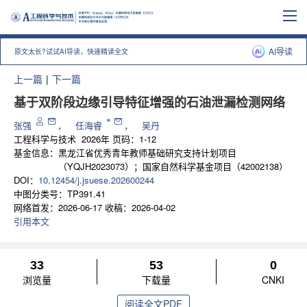
AI导读
原文太长?试试AI导读，快速精读全文
上一篇
|
下一篇
基于双阶段边缘引导特征增强的石油泄漏检测网络
*
张强
，
任海睿
，
吴丹
工程科学与技术
2026年 页码：1-12
基金信息：
黑龙江省优秀青年教师基础研究支持计划项目
（YQJH2023073）；国家自然科学基金项目（42002138）
DOI：
10.12454/j.jsuese.202600244
中图分类号：
TP391.41
网络首发：
2026-06-17
收稿：
2026-04-02
引用本文
33
53
0
浏览量
下载量
CNKI
阅读全文PDF