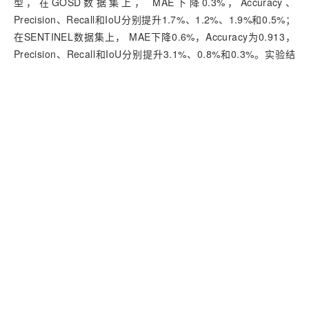
型，在GOSD数据集上， MAE下降0.3%，Accuracy、
Precision、Recall和IoU分别提升1.7%、1.2%、1.9%和0.5%；
在SENTINEL数据集上， MAE下降0.6%，Accuracy为0.913，
Precision、Recall和IoU分别提升3.1%、0.8%和0.3%。实验结
果表明，所提出的方法在复杂背景和模糊边界条件下能够实现对
石油泄漏区域更加稳定且精细的检测。
Abstract
Objective Oil spill regions in complex scenes usually
exhibit high background similarity, blurred boundaries, and
significant scale variations, making it difficult for existing
segmentation methods to accurately extract target structures
and boundary information. Boundary discontinuity, small-
target omission, and background interference frequently
occur in conventional semantic segmentation networks when
oil spill regions are detected under complex environmental
conditions. To address these problems, a Dual-Stage Edge-
Guided Feature Enhancement Network (DSEF-Net) was
proposed. The proposed method achieved collaborative