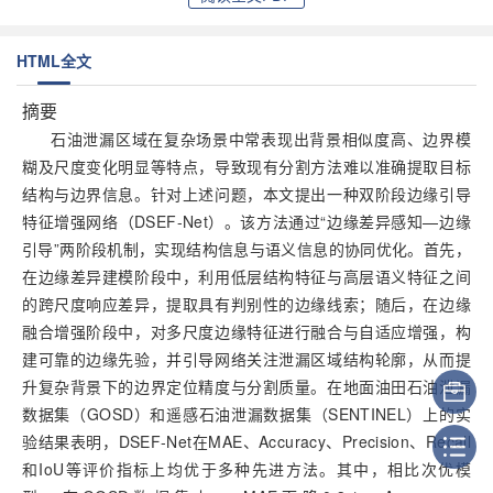
HTML全文
摘要
石油泄漏区域在复杂场景中常表现出背景相似度高、边界模
糊及尺度变化明显等特点，导致现有分割方法难以准确提取目标
结构与边界信息。针对上述问题，本文提出一种双阶段边缘引导
特征增强网络（DSEF-Net）。该方法通过“边缘差异感知—边缘
引导”两阶段机制，实现结构信息与语义信息的协同优化。首先，
在边缘差异建模阶段中，利用低层结构特征与高层语义特征之间
的跨尺度响应差异，提取具有判别性的边缘线索；随后，在边缘
融合增强阶段中，对多尺度边缘特征进行融合与自适应增强，构
建可靠的边缘先验，并引导网络关注泄漏区域结构轮廓，从而提
升复杂背景下的边界定位精度与分割质量。在地面油田石油泄漏
数据集（GOSD）和遥感石油泄漏数据集（SENTINEL）上的实
验结果表明，DSEF-Net在MAE、Accuracy、Precision、Recall
和IoU等评价指标上均优于多种先进方法。其中，相比次优模