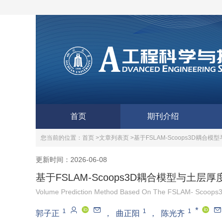
首页
期刊介绍
您当前的位置：
首页 >
文章列表页 >
基于FSLAM-Scoops3D耦
更新时间：2026-06-08
基于FSLAM-Scoops3D耦合模型与土
Volume Prediction Method Based On The FSLAM- Scoops3D 
*
1
1
1
郭子正
，
曲正阳
，
陈光齐