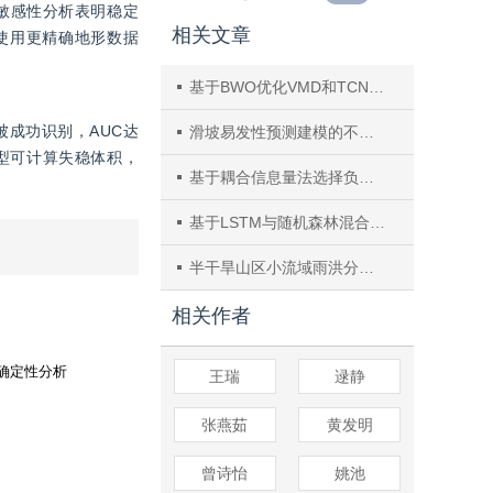
数敏感性分析表明稳定
相关文章
议使用更精确地形数据
基于BWO优化VMD和TCN‒BiGRU的短期风电功率预测
坡被成功识别，AUC达
滑坡易发性预测建模的不确定性：不同“非滑坡样本”选择方式的影响
模型可计算失稳体积，
基于耦合信息量法选择负样本的区域滑坡易发性预测
基于LSTM与随机森林混合构架的钓鱼网站识别研究
半干旱山区小流域雨洪分类与产流机制研究
相关作者
王瑞
逯静
张燕茹
黄发明
曾诗怡
姚池