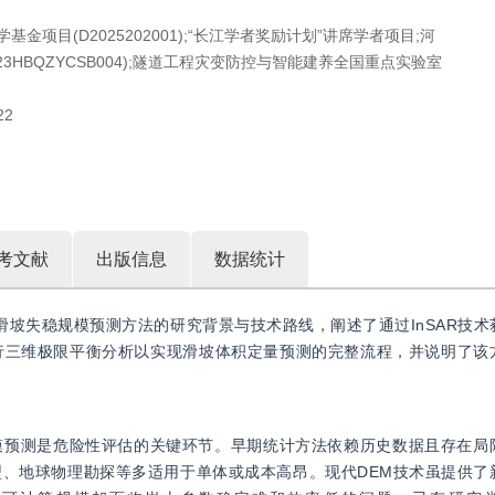
学基金项目(D2025202001);“长江学者奖励计划”讲席学者项目;河
HBQZYCSB004);隧道工程灾变防控与智能建养全国重点实验室
22
考文献
出版信息
数据统计
反演的滑坡失稳规模预测方法的研究背景与技术路线，阐述了通过InSAR技
3D进行三维极限平衡分析以实现滑坡体积定量预测的完整流程，并说明了
模预测是危险性评估的关键环节。早期统计方法依赖历史数据且存在局
、地球物理勘探等多适用于单体或成本高昂。现代DEM技术虽提供了