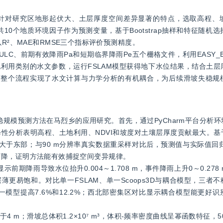
针对研究区地形起伏大、土层厚度空间差异显著的特点，选取高程、
共10个地质环境因子作为预测变量，基于Bootstrap抽样和特征随机
R²、MAE和RMSE三个指标评价预测精度。
LC、前期有效降雨Pa和短期临界降雨Pe五个栅格文件，利用EASY_B
土地利用类别的水文参数，运行FSLAM模型获得地下水位结果，结合土
分析。整个流程实现了水文计算与力学分析的有机耦合，为后续滑坡失稳
坡失稳规模预测方法在马烈乡的应用研究。首先，通过PyCharm平台分析
解释性分析表明高程、土地利用、NDVI和坡度对土壤层厚度贡献最大。
明显大于东部；与90 m分辨率真实数据重采样对比后，预测值与实际值回归系
精度下降，证明方法能有效捕捉空间变异规律。
期降雨导致水位抬升0.004～1.708 m，事件降雨上升0～0.27
更易饱和。对比单一FSLAM、单一Scoops3D与耦合模型，三者
单一模型提高7.6%和12.2%；西北部密集区对比显示耦合模型能更好
于4 m；滑坡总体积1.2×10⁷ m³，体积-频率密度曲线呈幂函数特征，50