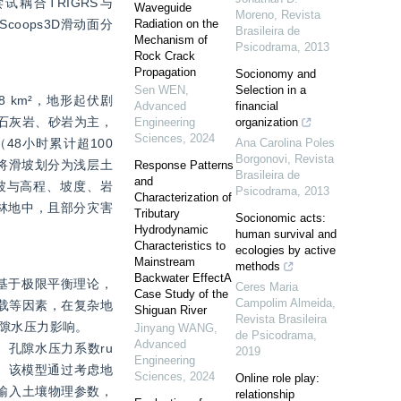
试耦合TRIGRS与
Waveguide
Moreno
,
Revista
coops3D滑动面分
Radiation on the
Brasileira de
Mechanism of
Psicodrama
,
2013
Rock Crack
Propagation
Socionomy and
Sen WEN
,
Selection in a
 km²，地形起伏剧
Advanced
financial
以石灰岩、砂岩为主，
Engineering
organization
Sciences
,
2024
8小时累计超100 
Ana Carolina Poles
Borgonovi
,
Revista
译，将滑坡划分为浅层土
Response Patterns
Brasileira de
and
坡与高程、坡度、岩
Psicodrama
,
2013
Characterization of
林地中，且部分灾害
Tributary
Socionomic acts:
Hydrodynamic
human survival and
Characteristics to
ecologies by active
Mainstream
methods
Backwater EffectA
型基于极限平衡理论，
Ceres Maria
Case Study of the
Campolim Almeida
,
震荷载等因素，在复杂地
Shiguan River
Revista Brasileira
隙水压力影响。
Jinyang WANG
,
de Psicodrama
,
Advanced
、孔隙水压力系数ru
2019
Engineering
。该模型通过考虑地
Sciences
,
2024
Online role play:
输入土壤物理参数，
relationship