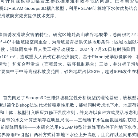
ps3D虽可计算规模却面临岩土参数确定难和效率低的问题。已有研究尝
FSLAM-Scoops3D耦合模型，利用FSLAM计算地下水位优势结合S
型滑坡防灾减灾提供技术支撑。
降雨诱发滑坡灾害的特征。研究区地处高山峡谷地貌带，总面积约72.8
区与20°-40°中陡坡段空间重合，为滑坡发育提供优越地形条件；区域地层
强降雨集中且人类工程活动频繁。2024年7月20日短时强降雨（4
07×10⁶ m²，造成重大人员伤亡和经济损失。基于Planet光学影像解
运动）和复合型滑坡（面积最大、破坏机制耦合）三类，并分析了滑
要集中于中等高程和坡度范围，砂岩地层占比93%，超过60%发生在
流程。首先阐述了Scoops3D三维斜坡稳定性分析模型的理论基础，该模
度，并通过简化Bishop法迭代求解稳定性系数，能够同时考虑地下水、地
和土体，模型引入吸应力修正强度准则，并允许以多种方式灵活考虑孔
s3D自带的水文计算选项存在明显局限——三维地下水位面数据难以获取
前期降雨影响——本研究选用FSLAM模型计算降雨条件下的地下水位
临界降雨Pe引起）两种方式计算地下水位上升高度，且允许以区间形式