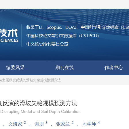
编委风采
期刊在线
作者中心
合模型与土层厚度反演的滑坡失稳规模预测方法
层厚度反演的滑坡失稳规模预测方法
coupling Model and Soil Depth Calibration
2
3
2
4
，
文海家
，
谢朋
，
张家兰
，
向学坤