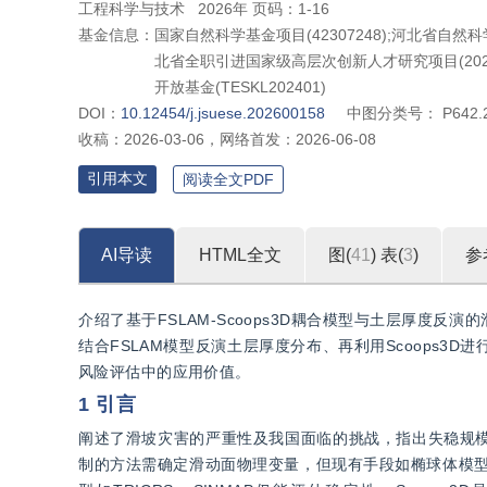
工程科学与技术
2026年 页码：1-16
基金信息：
国家自然科学基金项目(42307248);河北省自然科
北省全职引进国家级高层次创新人才研究项目(2023
开放基金(TESKL202401)
DOI：
10.12454/j.jsuese.202600158
中图分类号：
P642.
收稿：
2026-03-06
，
网络首发：
2026-06-08
引用本文
阅读全文PDF
AI导读
HTML全文
图(
41
)
表(
3
)
参
介绍了基于FSLAM-Scoops3D耦合模型与土层厚度
结合FSLAM模型反演土层厚度分布、再利用Scoops
风险评估中的应用价值。
1 引言
阐述了滑坡灾害的严重性及我国面临的挑战，指出失稳规
制的方法需确定滑动面物理变量，但现有手段如椭球体模型