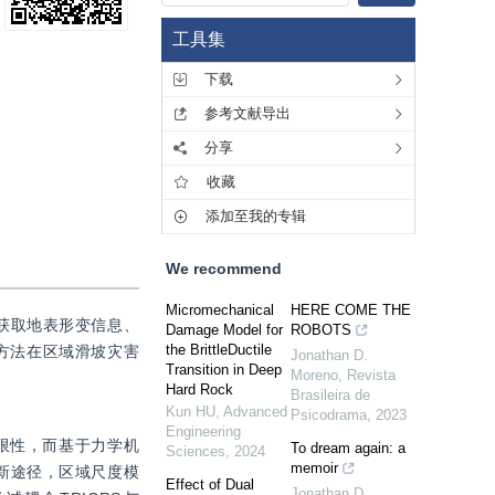
工具集
下载
参考文献导出
分享
收藏
添加至我的专辑
We recommend
Micromechanical
HERE COME THE
术获取地表形变信息、
Damage Model for
ROBOTS
the BrittleDuctile
该方法在区域滑坡灾害
Jonathan D.
Transition in Deep
Moreno
,
Revista
Hard Rock
Brasileira de
Kun HU
,
Advanced
Psicodrama
,
2023
Engineering
限性，而基于力学机
To dream again: a
Sciences
,
2024
memoir
新途径，区域尺度模
Effect of Dual
Jonathan D.