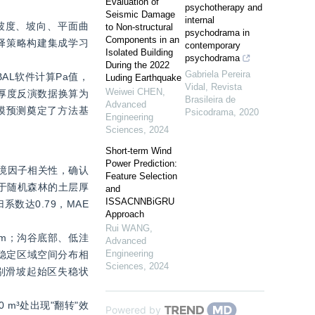
Evaluation of
psychotherapy and
Seismic Damage
internal
坡度、坡向、平面曲
to Non-structural
psychodrama in
Components in an
选择策略构建集成学习
contemporary
Isolated Building
psychodrama
During the 2022
Gabriela Pereira
AL软件计算Pa值，
Luding Earthquake
Vidal
,
Revista
Weiwei CHEN
,
层厚度反演数据换算为
Brasileira de
Advanced
规模预测奠定了方法基
Psicodrama
,
2020
Engineering
Sciences
,
2024
Short-term Wind
Power Prediction:
环境因子相关性，确认
Feature Selection
基于随机森林的土层厚
and
ISSACNNBiGRU
数达0.79，MAE
Approach
Rui WANG
,
8 m；沟谷底部、低洼
Advanced
Engineering
不稳定区域空间分布相
Sciences
,
2024
识别滑坡起始区失稳状
 m³处出现"翻转"效
Powered by