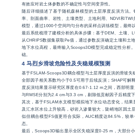
有效应对岩土体参数的不确定性与空间变异性。
随后详细描述了基于随机森林模型的土层厚度反演方法。
率、剖面曲率、岩性、土壤类型、土地利用、NDVI和TWI
模型，通过1000个空间均匀分布的采样点训练模型，最终以
最后系统梳理了建模分析的具体步骤：基于DEM、土壤、LU
从CHRIPS数据集获取Pe值，通过参数反演确定土壤和
地下水位高程，最终输入Scoops3D模型完成稳定性
础。
4 马烈乡滑坡危险性及失稳规模预测
基于FSLAM-Scoops3D耦合模型与土层厚度反演的滑
全部因子相关系数均小于0.5可用于后续反演；SHAP可
度反演结果显示研究区厚度在0.67-1.12 m之间，西部
与RMSE分别为2.4 cm与3.3 cm，剔除低贡献因子后
其次，基于FSLAM水文模型模拟地下水位动态变化，结果显示前
及汇水区水位上升较高，砂岩入渗量较大，陡峭地区因土层薄
似但耦合模型FS值更符合实际，AUC精度达84.5%，较
态。
最后，Scoops3D输出显示全区失稳深度0-25 m，大部分小