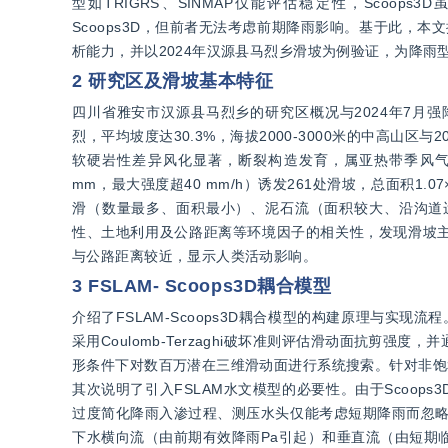
型如TRIGRS、SINMAP仅能评估稳定性，Scoo
Scoops3D，但前者无法考虑前期降雨影响。基于此，本文提出
析能力，并以2024年汉源县马烈乡滑坡为例验证，为降雨
2 研究区及滑坡基本特征
四川省雅安市汉源县马烈乡的研究区概况与2024年7月强
烈，平均坡度达30.3%，海拔2000-3000米的中高山
软硬岩性差异风化显著，断裂构造发育，属亚热带季风气候，
mm，最大强度超40 mm/h）诱发261处滑坡，总面积1.
滑（数量最多、面积最小）、泥石流（面积较大、沿沟道
性、土地利用及公路距离等环境因子的相关性，发现滑坡主
与公路距离较近，显示人类活动影响。
3 FSLAM- Scoops3D耦合模型
介绍了FSLAM-Scoops3D耦合模型的构建原理与实现
采用Coulomb-Terzaghi破坏准则评估滑动面抗剪强
形条件下对数百万潜在三维滑动面进行系统搜索。针对非饱
其次说明了引入FSLAM水文模型的必要性。由于Scoop
过度简化降雨入渗过程、测压水头仅能考虑短期降雨而忽略
下水横向流（由前期有效降雨Pa引起）和垂直流（由短期