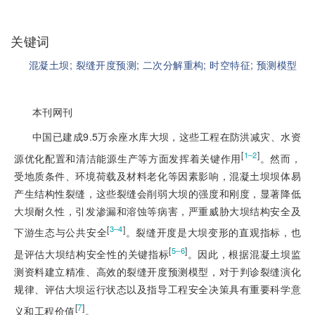
关键词
混凝土坝;
裂缝开度预测;
二次分解重构;
时空特征;
预测模型
本刊网刊
中国已建成9.5万余座水库大坝，这些工程在防洪减灾、水资
[
]
1‒2
源优化配置和清洁能源生产等方面发挥着关键作用
。然而，
受地质条件、环境荷载及材料老化等因素影响，混凝土坝坝体易
产生结构性裂缝，这些裂缝会削弱大坝的强度和刚度，显著降低
大坝耐久性，引发渗漏和溶蚀等病害，严重威胁大坝结构安全及
[
]
3‒4
下游生态与公共安全
。裂缝开度是大坝变形的直观指标，也
[
]
5‒6
是评估大坝结构安全性的关键指标
。因此，根据混凝土坝监
测资料建立精准、高效的裂缝开度预测模型，对于判诊裂缝演化
规律、评估大坝运行状态以及指导工程安全决策具有重要科学意
[
7
]
义和工程价值
。