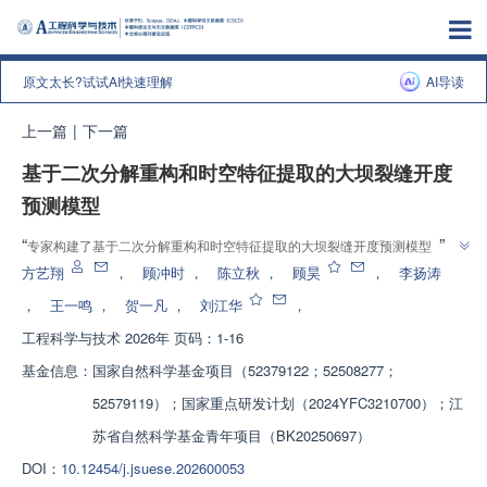
原文太长?试试AI快速理解
AI导读
上一篇
|
下一篇
基于二次分解重构和时空特征提取的大坝裂缝开度
预测模型
”
“
专家构建了基于二次分解重构和时空特征提取的大坝裂缝开度预测模型，为
”
保障大坝长期安全运行提供科学依据。
方艺翔
，
顾冲时
，
陈立秋
，
顾昊
，
李扬涛
，
王一鸣
，
贺一凡
，
刘江华
，
工程科学与技术
2026年 页码：1-16
基金信息：
国家自然科学基金项目（52379122；52508277；
52579119）；国家重点研发计划（2024YFC3210700）；江
苏省自然科学基金青年项目（BK20250697）
DOI：
10.12454/j.jsuese.202600053