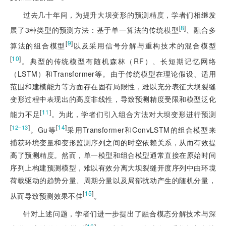
过去几十年间，为提升大坝变形的预测精度，学者们相继发
[
8
]
展了3种类型的预测方法：基于单一算法的传统模型
、融合多
[
9
]
算法的组合模型
以及采用信号分解与重构技术的混合模型
[
10
]
。典型的传统模型有随机森林（RF）、长短期记忆网络
（LSTM）和Transformer等。由于传统模型在理论假设、适用
范围和建模能力等方面存在固有局限性，难以充分表征大坝裂缝
变形过程中表现出的高度非线性，导致预测精度受限和模型泛化
[
11
]
能力不足
。为此，学者们引入组合方法对大坝变形进行预测
[
]
[
14
]
12‒13
。Gu等
采用Transformer和ConvLSTM的组合模型来
捕获环境变量和变形监测序列之间的时空依赖关系，从而有效提
高了预测精度。然而，单一模型和组合模型通常直接在原始时间
序列上构建预测模型，难以有效分
离大坝裂缝开度序列中由环境
荷载驱动的趋势分量、周期分量以及局部扰动产生的随机分量，
[
15
]
从而导致预测效果不佳
。
针对上述问题，学者们进一步提出了融合模态分解技术与深