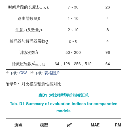
L
p
a
t
c
h
时间片段的长度
7～30
26
L
p
a
t
c
h
p
路由器数量
1～10
4
p
μ
注意力头数量
2～10
8
μ
q
编码器与解码器层数
2～8
4
q
λ
训练次数
50～200
96
λ
d
m
o
d
e
l
隐藏层维数
64，128，256，512
64
d
m
o
d
e
l
CSV
表格图片
下载:
下载:
附录
D
：
对比模型预测性能对比
表D1
对比模型评价指标汇总
Tab. D1
Summary of evaluation indices for comparative
models
2
测点
模型
MAE
RMSE
R