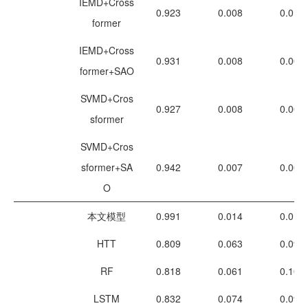
IEMD+Cross
0.923
0.008
0.010
former
IEMD+Cross
0.931
0.008
0.009
former+SAO
SVMD+Cros
0.927
0.008
0.009
sformer
SVMD+Cros
sformer+SA
0.942
0.007
0.008
O
本文模型
0.991
0.014
0.019
HTT
0.809
0.063
0.090
RF
0.818
0.061
0.100
LSTM
0.832
0.074
0.097