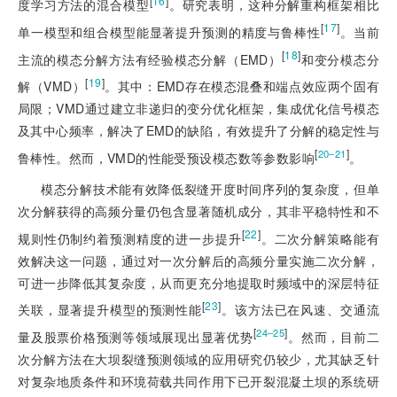
[
16
]
度学习方法的混合模型
。研究表明，这种分解重构框架相比
[
17
]
单一模型和组合模型能显著提升预测的精度与鲁棒性
。当前
[
18
]
主流的模态分解方法有经验模态分解（EMD）
和变分模态分
[
19
]
解（VMD）
。其中：EMD存在模态混叠和端点效应两个固有
局限；VMD通过建立非递归的变分优化框架，集成优化信号模态
及其中心频率，解决了EMD的缺陷，有效提升了分解的稳定性与
[
]
20‒21
鲁棒性。然而，VMD的性能受预设模态数等参数影响
。
模态分解技术能有效降低裂缝开度时间序列的复杂度，但单
次分解获得的高频分量仍包含显著随机成分，其非平稳特性和不
[
22
]
规则性仍制约着预测精度的进一步提升
。二次分解策略能有
效解决这一问题，通过对一次分解后的高频分量实施二次分解，
可进一步降低其复杂度，从而更充分地提取时频域中的深层特征
[
23
]
关联，显著提升模型的预测性能
。该方法已在风速、交通流
[
]
24‒25
量及股票价格预测等领域展现出显著优势
。然而，目前二
次分解方法在大坝裂缝预测领域的应用研究仍较少，尤其缺乏针
对复杂地质条件和环境荷载共同作用下已开裂混凝土坝的系统研