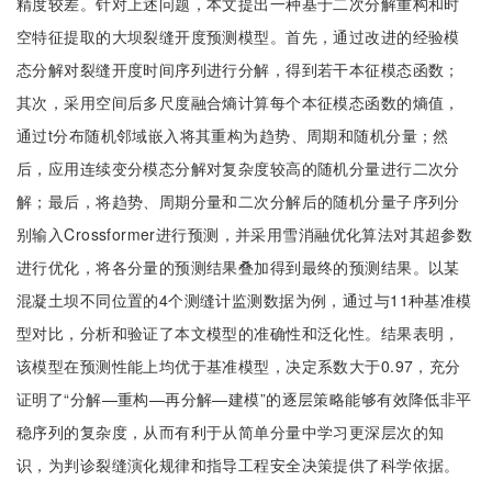
精度较差。针对上述问题，本文提出一种基于二次分解重构和时
空特征提取的大坝裂缝开度预测模型。首先，通过改进的经验模
态分解对裂缝开度时间序列进行分解，得到若干本征模态函数；
其次，采用空间后多尺度融合熵计算每个本征模态函数的熵值，
通过t分布随机邻域嵌入将其重构为趋势、周期和随机分量；然
后，应用连续变分模态分解对复杂度较高的随机分量进行二次分
解；最后，将趋势、周期分量和二次分解后的随机分量子序列分
别输入Crossformer进行预测，并采用雪消融优化算法对其超参数
进行优化，将各分量的预测结果叠加得到最终的预测结果。以某
混凝土坝不同位置的4个测缝计监测数据为例，通过与11种基准模
型对比，分析和验证了本文模型的准确性和泛化性。结果表明，
该模型在预测性能上均优于基准模型，决定系数大于0.97，充分
证明了“分解—重构—再分解—建模”的逐层策略能够有效降低非平
稳序列的复杂度，从而有利于从简单分量中学习更深层次的知
识，为判诊裂缝演化规律和指导工程安全决策提供了科学依据。