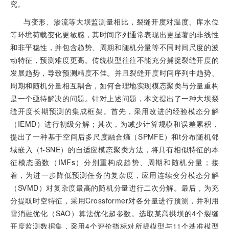
究。
与变形、渗流等大坝监测量相比，裂缝开度对温度、库水位
等环境荷载变化更敏感，其时间序列通常表现出更显著的非线性
和非平稳性，并包含趋势、周期和随机分量等不同时间尺度的波
动特征，预测难度更高。传统模型往往不能充分捕捉裂缝开度的
发展趋势，导致预测精度不佳。并且裂缝开度时间序列中趋势、
周期和随机分量相互耦合，如何合理地实现模态聚类与分量重构
是一个亟待解决的问题。针对上述问题，本文提出了一种大坝裂
缝开度长期预测的集成框架。首先，采用改进的经验模态分解
（IEMD）进行初级分解；其次，为减少计算规模和误差累积，
提出了一种基于空间后多尺度融合熵（SPMFE）和t分布随机邻
域嵌入（t-SNE）的自适应模态聚类方法，将具有相似特征的本
征模态函数（IMFs）分别重构成趋势、周期和随机分量；接
着，为进一步降低预测任务的复杂度，应用连续变分模态分解
（SVMD）对复杂度最高的随机分量进行二次分解。最后，为充
分提取时空特征，采用Crossformer对各分量进行预测，并利用
雪消融优化（SAO）算法优化超参数。选取某高拱坝的4个裂缝
开度监测数据集，采用4个评价指标对所提模型与11个基准模型