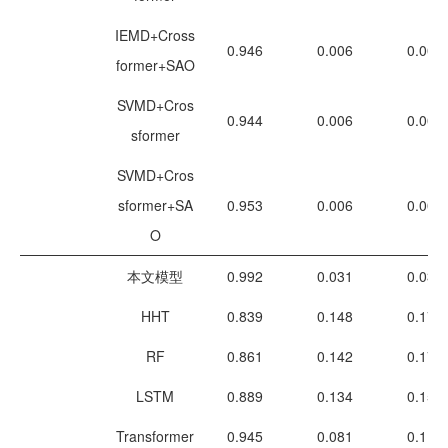
IEMD+Cross
0.946
0.006
0.008
former+SAO
SVMD+Cros
0.944
0.006
0.008
sformer
SVMD+Cros
sformer+SA
0.953
0.006
0.007
O
本文模型
0.992
0.031
0.039
HHT
0.839
0.148
0.174
RF
0.861
0.142
0.177
LSTM
0.889
0.134
0.158
Transformer
0.945
0.081
0.110