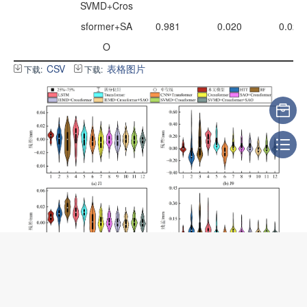
SVMD+Cros
sformer+SA
0.981
0.020
0.028
O
CSV
表格图片
下载:
下载:
图D2
对比模型残差小提琴图
Fig. D2
Violin plots of residuals for the comparative