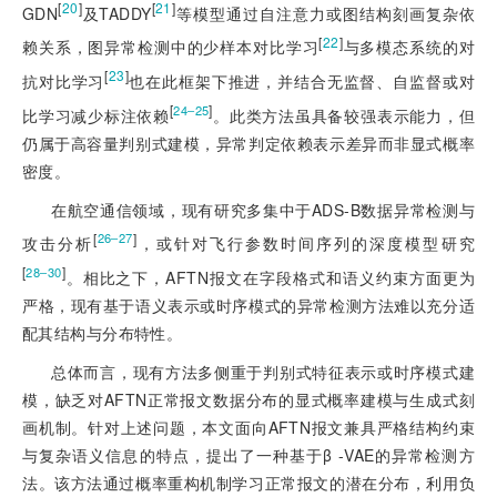
[
20
]
[
21
]
GDN
及TADDY
等模型通过自注意力或图结构刻画复杂依
[
22
]
赖关系，图异常检测中的少样本对比学习
与多模态系统的对
[
23
]
抗对比学习
也在此框架下推进，并结合无监督、自监督或对
[
]
24‒25
比学习减少标注依赖
。此类方法虽具备较强表示能力，但
仍属于高容量判别式建模，异常判定依赖表示差异而非显式概率
密度。
在航空通信领域，现有研究多集中于ADS-B数据异常检测与
[
]
26‒27
攻击分析
，或针对飞行参数时间序列的深度模型研究
[
]
28‒30
。相比之下，AFTN报文在字段格式和语义约束方面更为
严格，现有基于语义表示或时序模式的异常检测方法难以充分适
配其结构与分布特性。
总体而言，现有方法多侧重于判别式特征表示或时序模式建
模，缺乏对AFTN正常报文数据分布的显式概率建模与生成式刻
画机制。针对上述问题，本文面向AFTN报文兼具严格结构约束
与复杂语义信息的特点，提出了一种基于β -VAE的异常检测方
法。该方法通过概率重构机制学习正常报文的潜在分布，利用负