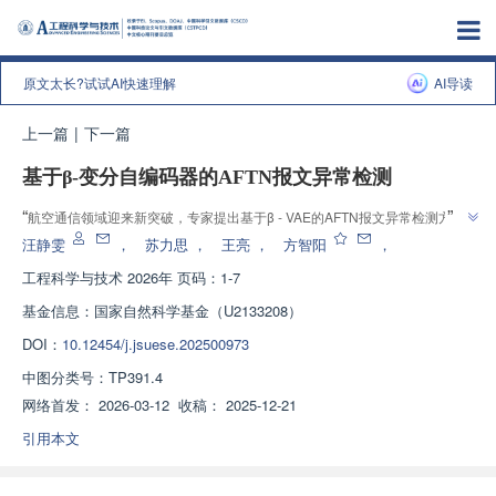
原文太长?试试AI快速理解
AI导读
上一篇
|
下一篇
基于β-变分自编码器的AFTN报文异常检测
”
“
航空通信领域迎来新突破，专家提出基于β - VAE的AFTN报文异常检测方
”
法，为应对网络安全威胁提供有效解决方案。
汪静雯
，
苏力思
，
王亮
，
方智阳
，
工程科学与技术
2026年 页码：1-7
基金信息：
国家自然科学基金（U2133208）
DOI：
10.12454/j.jsuese.202500973
中图分类号：
TP391.4
网络首发：
2026-03-12
收稿：
2025-12-21
引用本文