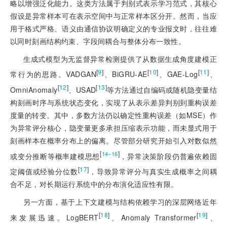
略以增强泛化能力。这类方法属于判别式表示学习范式，其核心
假设是异常样本可在表示空间中与正常样本区分开。然而，当应
用于格式严格、语义由通信协议明确定义的专业报文时，往往难
以同时刻画结构约束、字段间耦合与整体分布一致性。
生成式模型为无监督异常检测提供了从数据
生成角度建模正
[
9
]
[
10
]
[
11
]
常行为的思路。VADGAN
、BiGRU-AE
、GAE-Log
、
[
12
]
[
13
]
OmniAnomaly
、USAD
等方法通过自编码或随机隐变量结
构刻画时序与系统状态变化，实现了从表示差异判别到重构误差
度量的转变。其中，多数方法仍以确定性重构误差（如MSE）作
为异常评分核心，隐变量更多承担压缩表示功能，而未显式用于
刻画样本在概率分布上的偏离。尽管部分研究开始引入对数似然
[
]
14‒16
或变分推断等概率建模思想
，异常决策阶段仍普遍依赖固
[
17
]
定阈值或经验分位数
，导致异常评分与真实生成概率之间耦
合不足，对长期运行系统中的分布演化适应性有限。
另一方面，基于上下文建模与结构依赖学习的深层网络近年
[
18
]
[
19
]
来发展迅速。LogBERT
、Anomaly Transformer
、