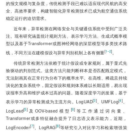
的报文规模与复杂度，传统检测手段已难以适应现代民航的高安
全、高效率要求，构建智能化异常检测技术已成为航空通信系统
稳定运行的迫切需求。
近年来，异常检测在网络安全与关键通信系统中受到广泛关
注。现有研究涵盖统计规则方法、表示学习方法、生成式概率模
型以及基于Transformer或图神经网络的深层模型等多类技术路
[
]
1‒2
线，不同方法在建模假设与异常判别机制上各有侧重
。
传统异常检测方法依赖于统计假设或专家规则，属于显式先
验驱动的判别范式。这类方法只能判断样本是否匹配既定模式，
无法刻画其在正常行为分布下的概率水平。在高维、稀疏且持续
演化的复杂系统中，固定假设和规则体系难以长期适用，易出现
误报率升高和维护成本过高的问题。随着深度学习的发展，基于
[
3
]
[
4
]
表示学习的异常检测成为主流方向。LogUAD
、UMFLog
、
[
5
]
[
6
]
LogLead
及OOV-based模型
等工作通过词向量、
Transformer或多特征融合提升了日志语义表示能力，近期，
[
7
]
[
8
]
LogEncoder
、LogRAG
等研究引入对比学习和检索增强策