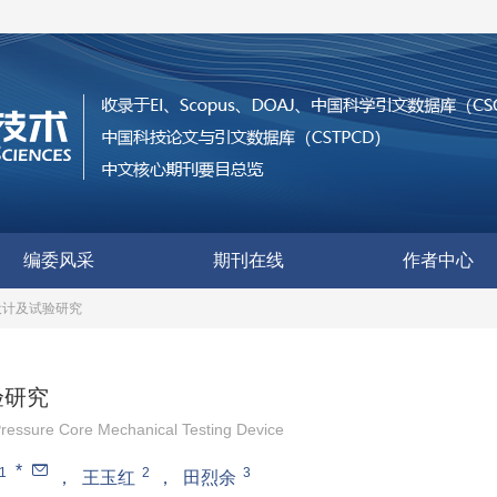
编委风采
期刊在线
作者中心
设计及试验研究
验研究
ressure Core Mechanical Testing Device
*
1
2
3
，
王玉红
，
田烈余