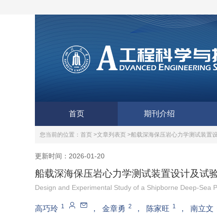
首页
期刊介绍
您当前的位置：
首页 >
文章列表页 >
船载深海保压岩心力学测试装置
更新时间：2026-01-20
船载深海保压岩心力学测试装置设计及试
Design and Experimental Study of a Shipborne Deep-Sea P
1
2
1
高巧玲
，
金章勇
，
陈家旺
，
南立文