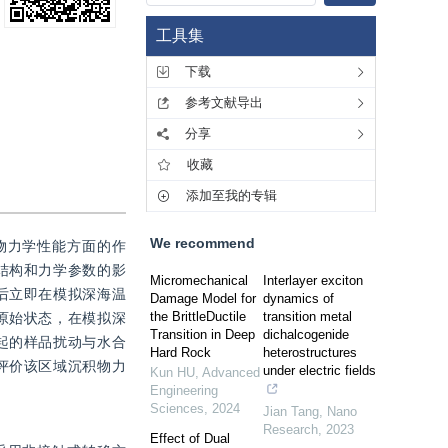
工具集
下载
参考文献导出
分享
收藏
添加至我的专辑
We recommend
物力学性能方面的作
结构和力学参数的影
Micromechanical
Interlayer exciton
后立即在模拟深海温
Damage Model for
dynamics of
the BrittleDuctile
transition metal
原始状态，在模拟深
Transition in Deep
dichalcogenide
起的样品扰动与水合
Hard Rock
heterostructures
评价该区域沉积物力
under electric fields
Kun HU
,
Advanced
Engineering
Sciences
,
2024
Jian Tang
,
Nano
Research
,
2023
Effect of Dual