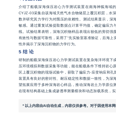
介绍了船载深海保压岩心力学测试装置在南海神狐海域
CYJZ-03采集自该海域天然气水合物储层上覆沉积层，水深1
数并研究其力学行为对围压的依赖性。测试结果显示，深
敏感。通过重复试验提取数据点计算平均值，确定偏应力与
线。试验结果表明，深海沉积物样品表现出较低的剪切强
有效性与数据可靠性，采用了“先实验室基准验证，后海上
性并揭示了深海沉积物的力学行为。
5 结 论
研制的船载深海保压岩心力学测试装置在复杂海洋环境下
压环境模拟和数据采集等功能，能在船载条件下维持岩心原位
区上覆沉积物的现场试验中，获取了偏应力-应变响应和孔
装置具有良好的密封性、耐压稳定性和数据一致性，为深
望拓展应用于多种深海岩心样品，推动深海岩土力学原位
在现有结构基础上集成渗透率测量模块和动态加载系统，实
* 以上内容由AI自动生成，内容仅供参考。对于因使用