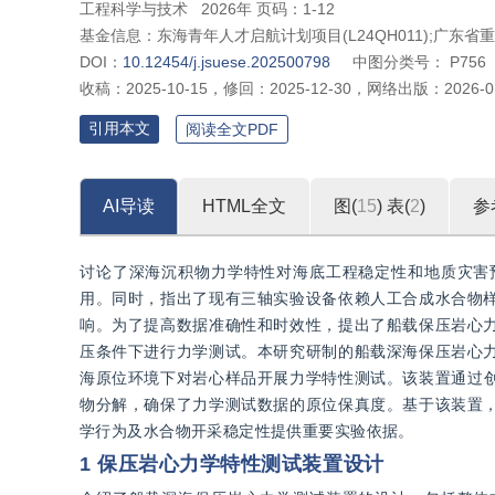
工程科学与技术
2026年 页码：1-12
基金信息：
东海青年人才启航计划项目(L24QH011);广东省重点领
DOI：
10.12454/j.jsuese.202500798
中图分类号：
P756
收稿：
2025-10-15
，
修回：
2025-12-30
，
网络出版：
2026-0
引用本文
阅读全文PDF
AI导读
HTML全文
图(
15
)
表(
2
)
参
讨论了深海沉积物力学特性对海底工程稳定性和地质灾害
用。同时，指出了现有三轴实验设备依赖人工合成水合物
响。为了提高数据准确性和时效性，提出了船载保压岩心
压条件下进行力学测试。本研究研制的船载深海保压岩心
海原位环境下对岩心样品开展力学特性测试。该装置通过创
物分解，确保了力学测试数据的原位保真度。基于该装置
学行为及水合物开采稳定性提供重要实验依据。
1 保压岩心力学特性测试装置设计