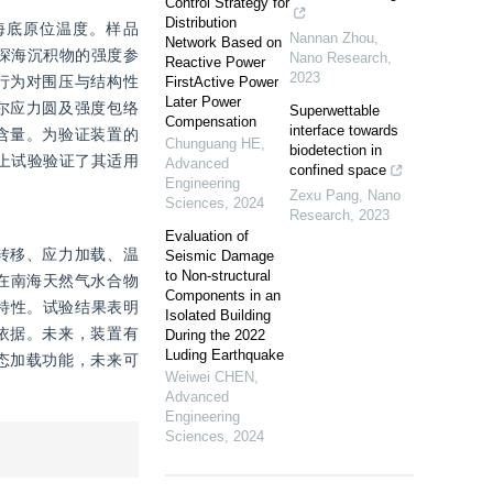
Control Strategy for
Distribution
海底原位温度。样品
Nannan Zhou
,
Network Based on
获取深海沉积物的强度参
Nano Research
,
Reactive Power
2023
行为对围压与结构性
FirstActive Power
Later Power
尔应力圆及强度包络
Superwettable
Compensation
interface towards
含量。为验证装置的
Chunguang HE
,
biodetection in
上试验验证了其适用
Advanced
confined space
Engineering
Zexu Pang
,
Nano
Sciences
,
2024
Research
,
2023
Evaluation of
转移、应力加载、温
Seismic Damage
to Non-structural
置在南海天然气水合物
Components in an
特性。试验结果表明
Isolated Building
依据。未来，装置有
During the 2022
Luding Earthquake
态加载功能，未来可
Weiwei CHEN
,
Advanced
Engineering
Sciences
,
2024