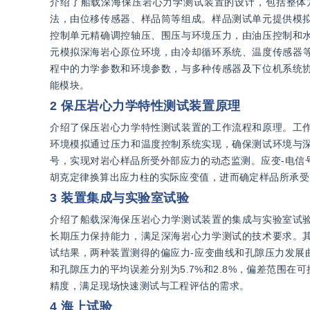
介绍了船载深海保压岩心力学测试装置的设计，包括整体
法，由位移传感器、样品筒等组成。样品测试单元提供模
控制单元精确调控轴压、围压与环境压力，由油压控制和
元模拟深海岩心原位环境，由冷却循环系统、温度传感器等
程中的力学参数和环境参数，与多种传感器及下位机系统
能模块。
2 保压岩心力学特性测试装置原理
介绍了保压岩心力学特性测试装置的工作流程和原理。工
环境模拟通过压力和温度控制系统实现，确保测试环境与
号，实现对岩心样品所受外部应力的动态监测。应变-电信
胡克定律换算出应力柱的实际应变值，进而确定样品所承受
3 装置集成与实验室试验
介绍了船载深海保压岩心力学测试装置的集成与实验室试
长期压力保持能力，满足深海岩心力学测试的技术要求。
试结果，两种装置测得的偏应力-应变曲线和孔隙压力发展
和孔隙压力的平均误差分别为5.7%和2.8%，偏差范围
精度，满足现场快速测试与工程评估的需求。
4 海上试验