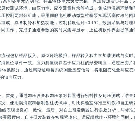
方案和各单元的功能。样品转移单元负责无损、保压传递岩心样品，
拟原位测试环境，由压力室、应变测量模块等构成，集成恒温循环槽和
水压控制两部分组成，采用伺服电机驱动微型柱塞泵实现活塞位移的闭
组成，具备制冷和加热功能，控制精度达到±0.1℃。数据采集与处理
协同工作，完成多通道参数的实时采集与显示，上位机软件界面提供通
作流程包括样品接入、原位环境模拟、样品转入和力学加载测试与实时
深海原位条件一致。应力测量模块基于应力柱的形变响应，通过应变片
号转换部分，通过惠斯通电桥系统测量应变信号，将电阻变化量与应变
的轴向压力。
验。首先，通过加压设备和加压泵对装置进行密封性及耐压测试，结果
其次，使用滨海沉积物制备柱状试样，对比实验室标准三轴仪和自主研
曲线表现出良好一致性。最后，对自主研发装置进行误差分析，与标准
在可接受限度内。自主研发装置在实现紧凑化、适应船载作业环境的同时