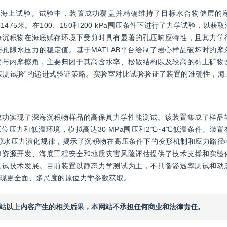
的海上试验。试验中，装置成功覆盖并精确维持了目标水合物储层的
475米。在100、150和200 kPa围压条件下进行了力学试验，以
海沉积物在海底赋存环境下受剪时具有显著的孔压响应特性，且其力学
孔隙水压力的稳定值。基于MATLAB平台绘制了岩心样品破坏时的摩
度与内摩擦角，主要归因于其高含水率、松散结构以及较高的黏土矿物
实测试验”的递进式验证策略。实验室对比试验验证了装置的准确性，海
成功实现了深海沉积物样品的高保真力学性能测试。该装置集成了样品
压力和低温环境，模拟高达30 MPa围压和2℃~4℃低温条件。装
隙水压力演化规律，揭示了沉积物在高压条件下的变形机制和应力路径
海资源开发、海底工程安全和地质灾害风险评估提供了技术支撑和实验
测试技术发展。目前装置以静态力学测试为主，不具备渗透率测试和动
现更全面、多尺度的原位力学参数获取。
本网站以上内容产生的相关后果，本网站不承担任何商业和法律责任。