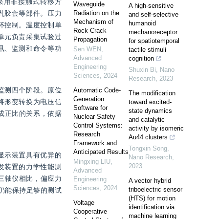
采用非接触式转移方
Waveguide
A high-sensitive
乳胶套等部件。压力
Radiation on the
and self-selective
Mechanism of
humanoid
环控制。温度控制单
Rock Crack
mechanoreceptor
单元负责采集试验过
Propagation
for spatiotemporal
讯、监测和命令等功
Sen WEN
,
tactile stimuli
Advanced
cognition
Engineering
Shuxin Bi
,
Nano
Sciences
,
2024
Research
,
2023
监测四个阶段。原位
Automatic Code-
The modification
Generation
将形变转换为电压信
toward excited-
Software for
state dynamics
成正比的关系，依据
Nuclear Safety
and catalytic
Control Systems:
activity by isomeric
Research
Au44 clusters
Framework and
Tongxin Song
,
Anticipated Results
显示装置具有优异的
Nano Research
,
Mingxing LIU
,
2023
发装置的力学性能测
Advanced
三轴仪相比，偏应力
Engineering
A vector hybrid
Sciences
,
2024
triboelectric sensor
，仍能保持足够的测试
(HTS) for motion
Voltage
identification via
Cooperative
machine learning