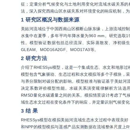
征；定量分析气候变化与土地利用变化对流域水碳关系的
法，深入探究西南山区水碳关系对环境变化的响应机制，为
1 研究区概况与数据来源
美姑河流域位于中国西南山区横断山脉东缘，上游流域控制面积约1
水集中在夏季，多年平均年降水量为960 mm。研究选取1
性。模型验证数据包括总径流深、实际蒸散发、净初级
GLEAM、MOD16A2GF、MOD17A3等。
2 研究方法
介绍了RHESSys模型，这是一个集成生态、水文和地
模型包含气象驱动、生态过程和水文模拟等多个子模块，采用Far
与养分限制对碳分配的影响。模型校准与验证基于美姑河
决定系数评价模型性能。水碳关系演变规律解析方法选用了六项
RMSD量化水碳通量之间的关系。模拟情景设计考虑了气
域生态水文过程在变化条件下的响应，并定量识别气候变化
3 结 果
RHESSys模型在模拟美姑河流域生态水文过程中表现良好，月径
和NPP的模型模拟与遥感产品实测数据在流域整体尺度上R²均大