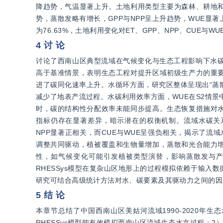
降趋势，气温显著上升。土地利用类型主要为森林、耕地
势，蒸散发略有增长，GPP与NPP呈上升趋势，WUE显
为76.63%，土地利用变化对ET、GPP、NPP、CUE
4 讨 论
讨论了西南山区典型流域在气候变化与生态工程影响下水碳
高于基准情景，表明生态工程对提升区域初级生产力的重
进了碳同化速率上升。水循环方面，研究区整体呈现出“蒸
减少了地表产流过程。水碳利用效率方面，WUE在S2情景
时，碳的结构性分配效率未能同步提高。生态恢复措施对
指标仍存在显著差异，暗示潜在的权衡机制。流域水碳关系评
NPP显著正相关，而CUE与WUE呈强负相关，揭示了流
调整共同驱动，植被覆盖和生物量增加，蒸散和光合能力
性，如气候变化可能引发植被类型演替，影响蒸散发与
RHESSys模型在复杂山区地形上的过程模拟依赖于输
研究可结合高级统计方法对水、碳要素及其驱动力之间的因
5 结 论
本章节总结了中国西南山区美姑河流域1990-2020
RHESSys模型能有效模拟西南山区流域生态水文过程；2