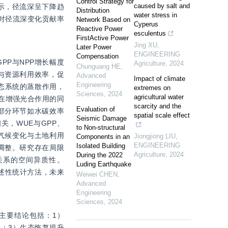
Control Strategy for
caused by salt and
示，径流深呈下降趋
Distribution
water stress in
化对径流深变化贡献率
Network Based on
Cyperus
Reactive Power
esculentus
FirstActive Power
Jing XU
,
Later Power
ENGINEERING
Compensation
P与NPP增长幅度
Agriculture
,
2024
Chunguang HE
,
与资源利用效率，促
Advanced
Impact of climate
Engineering
态系统的蒸散作用，
extremes on
Sciences
,
2024
agricultural water
统在增强光合作用的同
scarcity and the
Evaluation of
部分环节如水碳效率
spatial scale effect
Seismic Damage
关，WUE与GPP、
to Non-structural
受气候变化与土地利用
Jiongjiong LIU
,
Components in an
ENGINEERING
Isolated Building
调整。研究存在局限
Agriculture
,
2024
During the 2022
关系的空间异质性。
Luding Earthquake
描述性统计方法，未来
Weiwei CHEN
,
Advanced
Engineering
Sciences
,
2024
。主要结论包括：1）
化；3）生态恢复提升