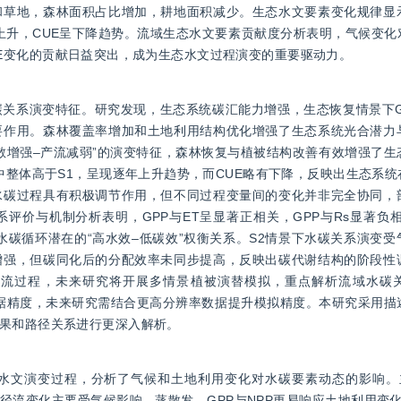
和草地，森林面积占比增加，耕地面积减少。生态水文要素变化规律显
著上升，CUE呈下降趋势。流域生态水文要素贡献度分析表明，气候变
与WUE变化的贡献日益突出，成为生态水文过程演变的重要驱动力。
关系演变特征。研究发现，生态系统碳汇能力增强，生态恢复情景下GP
要作用。森林覆盖率增加和土地利用结构优化增强了生态系统光合潜力
散增强–产流减弱”的演变特征，森林恢复与植被结构改善有效增强了生
中整体高于S1，呈现逐年上升趋势，而CUE略有下降，反映出生态系
水碳过程具有积极调节作用，但不同过程变量间的变化并非完全协同，
价与机制分析表明，GPP与ET呈显著正相关，GPP与Rs显著负相
域水碳循环潜在的“高水效–低碳效”权衡关系。S2情景下水碳关系演变
增强，但碳同化后的分配效率未同步提高，反映出碳代谢结构的阶段性
产流过程，未来研究将开展多情景植被演替模拟，重点解析流域水碳
入数据精度，未来研究需结合更高分辨率数据提升模拟精度。本研究采用
果和路径关系进行更深入解析。
年生态水文演变过程，分析了气候和土地利用变化对水碳要素动态的影响
）径流变化主要受气候影响，蒸散发、GPP与NPP更易响应土地利用变