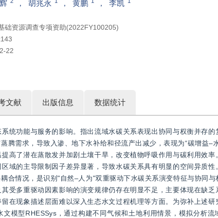
2
1
1
1
辉
，
胡兆永
，
黄鹏
，
李凯
础资源调查专项资助(2022FY100205)
x143
2-22
考文献
出版信息
数据统计
态系统功能与服务的影响。指出流域水碳关系表现出协同与权衡并存的
蒸腾需求，导致入渗、地下水补给和径流产出减少，表现为“碳增益–水
温提高了潜在蒸散发并加剧土壤干旱，改变植物呼吸作用与碳利用效率
同区域的主导限制因子差异显著，导致水碳关系具有明显的空间异质性
耦合情况，是识别"自然–人为"双重驱动下水碳关系演变特征与协同与
及其受多重驱动因素影响的演变规律仍存在明显不足，主要体现在缺乏
停留在现象描述层面难以深入生态水文过程机理等方面。为弥补上述研
文模型RHESSys，通过构建不同气候和土地利用情景，模拟分析流