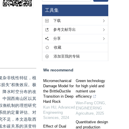
工具集
下载
参考文献导出
分享
收藏
添加至我的专辑
We recommend
复杂非线性特征，植
Micromechanical
Green technology
损失”权衡效应。极
Damage Model for
for high yield and
the BrittleDuctile
nutrient use
。降水时空分布的改
Transition in Deep
efficiency
。中国西南山区以其
Hard Rock
Wen-Feng CONG
,
权衡机制的理想研究
Kun HU
,
Advanced
ENGINEERING
系统的定量评估、对
Engineering
Agriculture
,
2025
Sciences
,
2024
究不足，本文选取西
Quantitative design
域水碳关系的演变特
Effect of Dual
and production