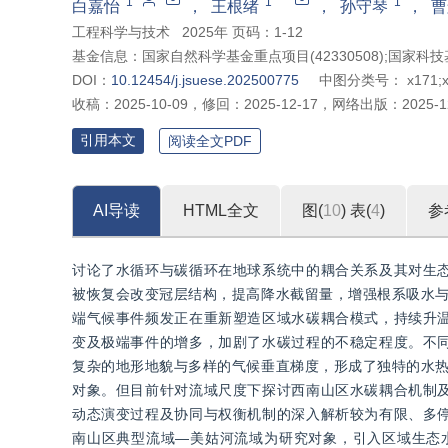
*
1
1
1
白嘉怡
，
王根绪
，
孙守琴
，
曹
工程科学与技术
2025年 页码：1-12
基金信息：
国家自然科学基金重点项目(42330508);国家科技基
DOI：
10.12454/j.jsuese.202500775
中图分类号：
x171;
收稿：
2025-10-09
，
修回：
2025-12-17
，
网络出版：
2025-1
引用本文
阅读全文PDF
AI导读
HTML全文
图(
10
)
表(
4
)
参
讨论了水循环与碳循环在地球系统中的耦合关系及其对生
被恢复会改变冠层结构，提高降水截留量，增强根系吸水与
端气候事件频发正在重新塑造区域水碳耦合模式，持续升
变及极端事件的增多，加剧了水碳过程的不稳定程度。不
复杂的地形地貌与多样的气候垂直梯度，形成了独特的水热
对象。但目前针对流域尺度下探讨西南山区水碳耦合机制
动态演变过程及协同与权衡机制的深入解析较为有限、多
南山区典型流域—美姑河流域为研究对象，引入区域生态水