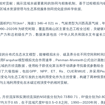
相对贡献；揭示流域水碳要素间的协同与权衡机制。基于过程模拟与
区域水资源管理与生态系统服务协同优化提供科学依据。
701km²，海拔1 346~4 021 m，气候类型为川西高原气候，年均
990–2020年为研究时期，覆盖西南山区主要生态工程全过程，关键
生产力和总初级生产力，数据来源包括《中华人民共和国水文年鉴长
形过程的分布式生态水文模型，能够模拟水分、碳及养分在不同空间和时
quhar模型模拟光合作用速率，Penman-Monteith公式估计
流域的月径流数据，使用粒子群优化算法和手动调参寻找最优参数组合
指标，包括GPP、NPP、ET、Rs、CUE和WUE，并采用Pea
候变化与生态工程引发的土地利用变化作为主控变量，构建了两种情景
与土地利用变化在水碳过程演变中的相对贡献。
流深和实测径流深的NSE值分别为0.73和0.71，R²值分别为0.80和
于0.65，在子流域尺度R²在0.5~0.8之间。1990—2020年间