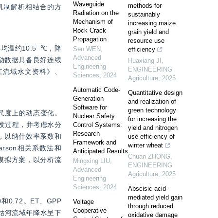
Waveguide
methods for
机制解析相结合的方
Radiation on the
sustainably
Mechanism of
increasing maize
Rock Crack
grain yield and
Propagation
resource use
温约10.5  ℃，降
Sen WEN
,
efficiency
Advanced
驱动数据具备良好连续
Huaxiang JI
,
Engineering
ENGINEERING
江流域水文资料》、
Sciences
,
2024
Agriculture
,
2025
Automatic Code-
Quantitative design
Generation
and realization of
Software for
green technology
间尺度上的动态变化。
Nuclear Safety
for increasing the
蒸散发过程，并考虑水分
Control Systems:
yield and nitrogen
Research
，以纳什效率系数和
use efficiency of
Framework and
winter wheat
rson相关系数法和
Anticipated Results
Chuan ZHONG
,
模拟方案，以分析流
Mingxing LIU
,
ENGINEERING
Advanced
Agriculture
,
2025
Engineering
Sciences
,
2024
Abscisic acid-
mediated yield gain
0.72。ET、GPP
Voltage
through reduced
Cooperative
，美姑河流域年降水呈下
oxidative damage