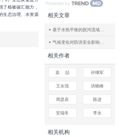
Powered by
强了植被碳汇能力，
的生态治理、水资源
相关文章
基于水热平衡的抚河流域地表径流长期预估
气候变化对防洪安全影响研究面临的机遇与挑战
相关作者
袁 喆
许继军
王永强
洪晓峰
周彦辰
陈进
安瑞冬
李永
相关机构