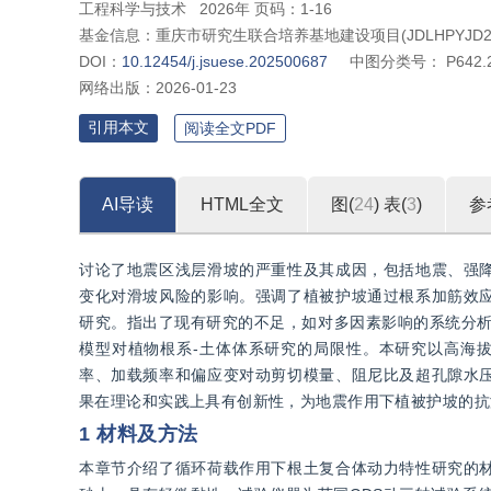
工程科学与技术
2026年 页码：1-16
基金信息：
重庆市研究生联合培养基地建设项目(JDLHPYJD2022
DOI：
10.12454/j.jsuese.202500687
中图分类号：
P642.
网络出版：
2026-01-23
引用本文
阅读全文PDF
AI导读
HTML全文
图(
24
)
表(
3
)
参
讨论了地震区浅层滑坡的严重性及其成因，包括地震、强
变化对滑坡风险的影响。强调了植被护坡通过根系加筋效
研究。指出了现有研究的不足，如对多因素影响的系统分析
模型对植物根系-土体体系研究的局限性。本研究以高海拔
率、加载频率和偏应变对动剪切模量、阻尼比及超孔隙水
果在理论和实践上具有创新性，为地震作用下植被护坡的抗
1 材料及方法
本章节介绍了循环荷载作用下根土复合体动力特性研究的