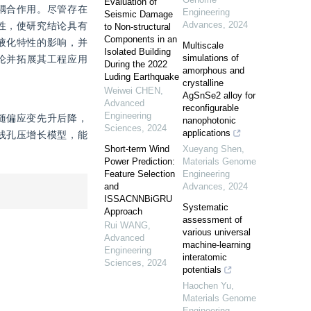
Evaluation of
耦合作用。尽管存在
Engineering
Seismic Damage
Advances
,
2024
性，使研究结论具有
to Non-structural
Components in an
液化特性的影响，并
Multiscale
Isolated Building
simulations of
论并拓展其工程应用
During the 2022
amorphous and
Luding Earthquake
crystalline
Weiwei CHEN
,
AgSnSe2 alloy for
Advanced
reconfigurable
Engineering
随偏应变先升后降，
nanophotonic
Sciences
,
2024
applications
线孔压增长模型，能
Short-term Wind
Xueyang Shen
,
Power Prediction:
Materials Genome
Feature Selection
Engineering
and
Advances
,
2024
ISSACNNBiGRU
Systematic
Approach
assessment of
Rui WANG
,
various universal
Advanced
machine-learning
Engineering
interatomic
Sciences
,
2024
potentials
Haochen Yu
,
Materials Genome
Engineering