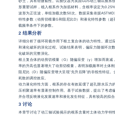
砂土，具有轻微黏性。试验仪器为英国GDS动三轴试验系统
形重塑试样，植入根系作为加筋材料，含根率设定为0.25%
波形为正弦波，单组加载次数50次。数据采集依据ASTMD
特性参数（动剪切模量G和阻尼比D）和液化特性参数（超
载频率条件下的参数。
2 结果分析
详细分析了循环荷载作用下根土复合体的动力特性。通过
和液化破坏的演化过程。试验结果表明，偏应力随循环次数
化破坏的完整演化。
根土复合体的动剪切模量（G）随偏应变（γ）增加而衰减
率的升高也显著增大了动剪切模量，表明加载频率对土体刚
阻尼比（D）随偏应变增大呈现“先升后降”的非线性特征
耗散的调控效应。
动力液化特性方面，根系的存在有效延缓了超孔隙水压力
压积聚速率有显著控制作用。基于试验数据，提出了考虑
并合理反映液化发展速率和液化发生特征，具有较高的拟合
3 讨论
本章节讨论了动三轴试验揭示的根系含量对土体动力学特