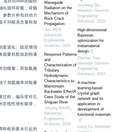
、直径50mm的圆柱
Waveguide
Jincheng Qin
,
加轴向循环荷载，荷载
Radiation on the
Materials Genome
Mechanism of
验。参数分析包括动力
Engineering
Rock Crack
Advances
,
2025
提取不同根系含量和加
Propagation
Sen WEN
,
High-dimensional
Advanced
Bayesian
Engineering
optimization for
Sciences
,
2024
metamaterial
刚度退化、阻尼增强
design
体能量耗散加剧和液
Response Patterns
Zhichao Tian
,
and
Materials Genome
Characterization of
剪切模量，而加载频
Engineering
Tributary
Advances
,
2024
Hydrodynamic
Characteristics to
映了加载频率对能量
A machine
Mainstream
learning-based
Backwater EffectA
crystal graph
聚过程，偏应变对孔
Case Study of the
network and its
Shiguan River
的非线性增长规律，
application in
Jinyang WANG
,
development of
Advanced
functional materials
Engineering
Sciences
,
2024
Gang Xu
,
Materials
腾和根系吸水引起的
Genome