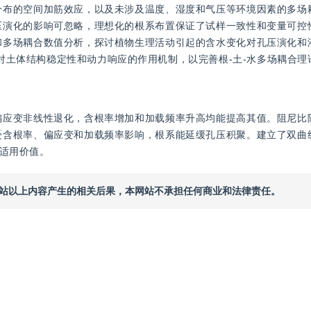
分布的空间加筋效应，以及未涉及温度、湿度和气压等环境因素的多场
压演化的影响可忽略，理想化的根系布置保证了试样一致性和变量可控
和多场耦合数值分析，探讨植物生理活动引起的含水变化对孔压演化和
对土体结构稳定性和动力响应的作用机制，以完善根-土-水多场耦合理
偏应变非线性退化，含根率增加和加载频率升高均能提高其值。阻尼比
受含根率、偏应变和加载频率影响，根系能延缓孔压积聚。建立了双曲
适用价值。
本网站以上内容产生的相关后果，本网站不承担任何商业和法律责任。