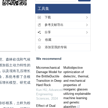
工具集
下载
参考文献导出
分享
收藏
添加至我的专辑
We recommend
挖、森林砍伐和气候
维加筋土动力特性的
Micromechanical
Multiobjective
，以及现有孔压增长
Damage Model for
optimization of
the BrittleDuctile
dielectric, thermal,
验，系统考察了含根
Transition in Deep
and mechanical
压增长模型。研究成
Hard Rock
properties of
inorganic glasses
Kun HU
,
Advanced
utilizing explainable
Engineering
machine learning
Sciences
,
2024
and genetic
冷杉根系，土样为粉
Effect of Dual
algorithm