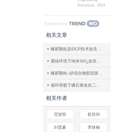
Advances
,
2024
Powered by
相关文章
橡胶颗粒及EICP技术改良黄土动力特性试验
腐蚀环境下纳米SiO
改良水泥土动弹性模量与阻尼比试验
2
橡胶颗粒–砂混合物新型路基填料动力参数特性的试验研究
循环荷载下磷石膏改良二灰土动力特性研究
相关作者
范智双
权登州
刘晋豪
李轶楠