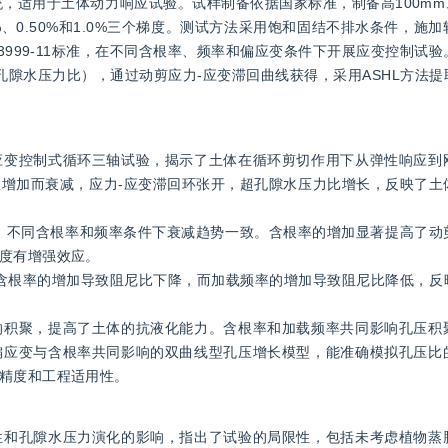
，适用于土体动力响应试验。试样制备依据国家标准，制备高100mm
、0.50%和1.0%三个梯度。测试方法采用饱和固结不排水条件，施
3999-11标准，在不同含根率、频率和偏应变条件下开展应变控制试
孔隙水压力比），通过动剪应力-应变滞回曲线获得，采用ASHL方法
应变控制式循环三轴试验，揭示了土体在循环剪切作用下从弹性响应到
增加而衰减，应力-应变滞回环张开，超孔隙水压力比增长，反映了土
，不同含根率和频率条件下衰减趋势一致。含根率的增加显著提高了动
度有增强效应。
。含根率的增加导致阻尼比下降，而加载频率的增加导致阻尼比降低，反
的积聚，提高了土体的抗液化能力。含根率和加载频率共同影响孔压积
偏应变与含根率共同影响的双曲线型孔压增长模型，能准确模拟孔压比
精度和工程适用性。
性和孔隙水压力演化的影响，指出了试验的局限性，包括未考虑植物蒸