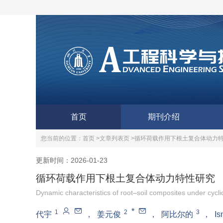
首页
期刊介绍
您当前的位置：
首页 >
文章列表页 >
循环荷载作用下根土复合体动力
更新时间：2026-01-23
循环荷载作用下根土复合体动力特性研究
Dynamic characteristics of root–soil composites under cycli
*
1
2
3
代宇
，
姜元俊
，
阿比尔的
，
Is