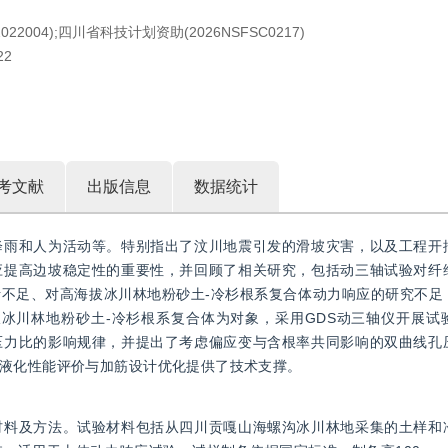
004);四川省科技计划资助(2026NSFSC0217)
22
考文献
出版信息
数据统计
降雨和人为活动等。特别指出了汶川地震引发的滑坡灾害，以及工程开
应提高边坡稳定性的重要性，并回顾了相关研究，包括动三轴试验对纤
不足、对高海拔冰川林地粉砂土-冷杉根系复合体动力响应的研究不足
冰川林地粉砂土-冷杉根系复合体为对象，采用GDS动三轴仪开展试
压力比的影响规律，并提出了考虑偏应变与含根率共同影响的双曲线孔
液化性能评价与加筋设计优化提供了技术支撑。
材料及方法。试验材料包括从四川贡嘎山海螺沟冰川林地采集的土样和