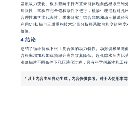
基质吸力变化、根系竖向平行布置未能体现自然根系三维
局限性，试验在完全饱和条件下进行，植物生理过程对孔
合理性和学术代表性。未来研究可结合非饱和动三轴试验
利用CT扫描与三维重构技术定量分析根系取向和交错密度
价值。
4 结论
总结了循环荷载下根土复合体的动力特性。动剪切模量随
含根率增加和加载频率升高导致其降低。超孔隙水压力比
准确描述不同条件下孔压演化过程，具有科学创新性和工程
* 以上内容由AI自动生成，内容仅供参考。对于因使用