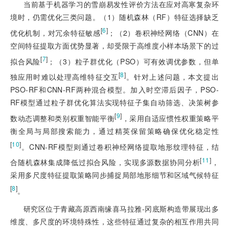
当前基于机器学习的雪崩易发性评价方法在应对高寒复杂环
境时，仍需优化三类问题。（1）随机森林（RF）特征选择缺乏
[
6
]
优化机制，对冗余特征敏感
；（2）卷积神经网络（CNN）在
空间特征提取方面优势显著，却受限于高维度小样本场景下的过
[
7
]
拟合风险
；（3）粒子群优化（PSO）可有效调优参数，但单
[
8
]
独应用时难以处理高维特征交互
。针对上述问题，本文提出
PSO-RF和CNN-RF两种混合模型。加入时空滞后因子，PSO-
RF模型通过粒子群优化算法实现特征子集自动筛选、决策树参
[
9
]
数动态调整和类别权重智能平衡
，采用自适应惯性权重策略平
衡全局与局部搜索能力，通过精英保留策略确保优化稳定性
[
10
]
。CNN-RF模型则通过卷积神经网络提取地形纹理特征，结
[
11
]
合随机森林集成降低过拟合风险，实现多源数据协同分析
，
采用多尺度特征提取策略同步捕捉局部地形细节和区域气候特征
[
8
]
。
研究区位于青藏高原西南缘喜马拉雅-冈底斯构造带展现出多
维度、多尺度的环境特殊性，这些特征通过复杂的相互作用共同