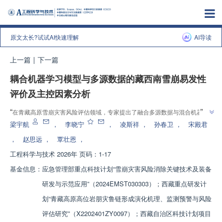
原文太长?试试AI快速理解
AI导读
上一篇
|
下一篇
耦合机器学习模型与多源数据的藏西南雪崩易发性
评价及主控因素分析
”
“
在青藏高原雪崩灾害风险评估领域，专家提出了融合多源数据与混合机器学
习模型的新方法，显著提升了模型性能精度，为高山寒区雪崩风险防控提供科
梁宇航
，
李晓宁
，
凌斯祥
，
孙春卫
，
宋殿君
”
学依据。
，
赵思远
，
覃壮恩
，
工程科学与技术
2026年 页码：1-17
基金信息：
应急管理部重点科技计划“雪崩灾害风险消除关键技术及装备
研发与示范应用”（2024EMST030303）；西藏重点研发计
划“青藏高原高位岩朋灾鲁链形成演化机理、监测预警与风险
评估研究”（X2202401ZY0097）；西藏自治区科技计划项目