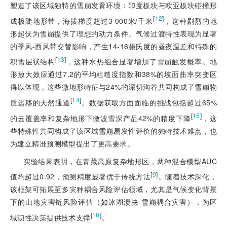
塑造了该区域独特的雪崩发育环境：印度板块与欧亚板块碰撞形
[
12
]
成极陡地形带，海拔梯度超过3 000米/千米
，这种剧烈的地
形起伏为雪崩提供了理想的动力条件。气候过渡特性表现为显著
的季风-西风带交替影响，产生14-16摄氏度的昼夜温差和特殊的
[
13
]
积雪层状结构
，这种水热组合显著增加了雪崩触发概率。地
形放大效应通过7.2的平均粗糙度指数和38%的坡面曲率突变区
得以体现，这些微地形特征与24%的深切沟谷共同构成了雪崩物
[
14
]
质运移的天然通道
。数据获取方面面临的挑战包括超过65%
[
15
]
的云覆盖率和复杂地形下微波雪深产品42%的精度下降
，这
些特殊性共同构成了该区域雪崩易发性评价的独特技术难点，也
为建立精准预测模型提出了更高要求。
实验结果表明，在青藏高原复杂地形区，两种混合模型AUC
[
9
]
值均超过0.92，预测精度显著优于传统方法
。随着技术深化，
该框架可拓展至多灾种耦合风险评估领域，尤其是气候变化背景
下的山地灾害链风险评估（如冰湖溃决-雪崩耦合灾害），为区
[
16
]
域韧性决策提供技术支撑
。