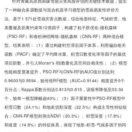
针对青藏高原西南缘雪崩灾害风险评估的关键技术难题，提出
了一种融合多源数据与混合机器学习模型的雪崩易发性评价方
法。基于1 571处雪崩灾害点数据，综合地形特征、气候积雪、地
表覆被及距离约束等12类因子，构建了粒子群优化-随机森林
（PSO-RF）和卷积神经网络-随机森林（CNN-RF）两种混合模
型。结果表明：（1）通过构建时空滞后因子体系，利用偏自相关
函数（PACF）确定了平均降水量、积雪日数变化率等因子的最优
滞后阶数，并引入Moran's I指数量化其空间自相关性；（2）模型
性能精度显著提升，PSO-RF与CNN-RF的AUC值分别达到
0.9600与0.9594，较传统RF模型（AUC=0.9144）精度提升5个
百分点；Kappa系数分别达0.813与0.815，误报率降低至33-34
个，较单一模型降幅超40%；（3）因子重要性中PSO-RF模型中
积雪日数（24.1%）和地表切割深度（22.5%）构成主导性特征组
合；CNN-RF模型则突出NDVI（20.3%）、积雪深度（17.8%）
和坡度（14.8%）的特征体系，体现了地形-积雪-气候多因子协同