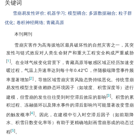
关键词
雪崩易发性评价;
机器学习;
模型耦合;
多源数据融合;
粒子群
优化;
卷积神经网络;
青藏高原
本刊网刊
雪崩灾害作为高海拔地区最具破坏性的自然灾害之一，其突
发性与链式效应对人类生命财产和重大工程安全构成严重威胁
[
1
]
。在全球气候变化背景下，青藏高原等敏感区域正经历加速变
暖过程，气温上升速率达到每十年0.42℃，伴随极端降雪事件频
[
2
]
率显著增加
，导致区域雪崩灾害风险态势持续恶化。传统雪崩
易发性模型主要依赖静态环境因子（如坡度、积雪深度等）进行
[
3
]
建模，但雪崩的发生往往受到时空滞后效应的影响
。积雪的累
积过程、冻融循环以及降水事件的滞后影响均可能显著改变雪崩
[
4
]
的触发概率
。因此，在建模中引入时空滞后因子（如前期降
水、积雪日数变化率等）有助于更精确地刻画雪崩形成的动态过
[
5
]
程
。