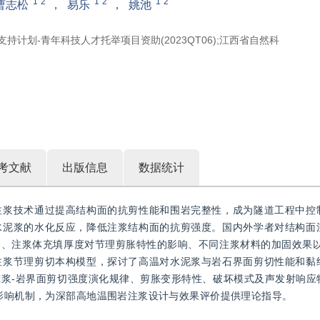
1
2
1
2
1
2
曹志松
，
易乐
，
姚池
才支持计划-青年科技人才托举项目资助(2023QT06);江西省自然科
考文献
出版信息
数据统计
注浆技术通过提高结构面的抗剪性能和围岩完整性，成为隧道工程中控
水泥浆的水化反应，降低注浆结构面的抗剪强度。国内外学者对结构面
、注浆体充填厚度对节理剪胀特性的影响、不同注浆材料的加固效果以
注浆节理剪切本构模型，探讨了高温对水泥浆与岩石界面剪切性能和黏
浆-岩界面剪切强度演化规律、剪胀变形特性、破坏模式及声发射响应
合影响机制，为深部高地温围岩注浆设计与效果评价提供理论指导。