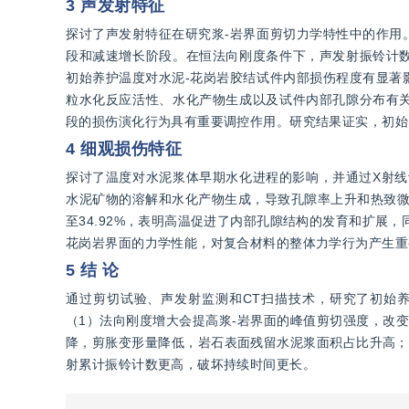
3 声发射特征
探讨了声发射特征在研究浆-岩界面剪切力学特性中的作用
段和减速增长阶段。在恒法向刚度条件下，声发射振铃计
初始养护温度对水泥-花岗岩胶结试件内部损伤程度有显著
粒水化反应活性、水化产物生成以及试件内部孔隙分布有
段的损伤演化行为具有重要调控作用。研究结果证实，初始
4 细观损伤特征
探讨了温度对水泥浆体早期水化进程的影响，并通过X射线
水泥矿物的溶解和水化产物生成，导致孔隙率上升和热致微
至34.92%，表明高温促进了内部孔隙结构的发育和扩展
花岗岩界面的力学性能，对复合材料的整体力学行为产生重
5 结 论
通过剪切试验、声发射监测和CT扫描技术，研究了初始
（1）法向刚度增大会提高浆-岩界面的峰值剪切强度，改
降，剪胀变形量降低，岩石表面残留水泥浆面积占比升高；
射累计振铃计数更高，破坏持续时间更长。