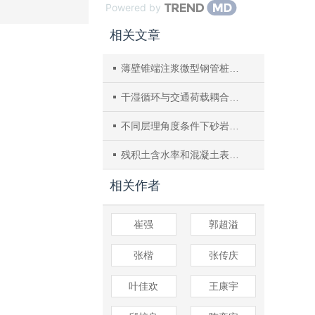
Powered by
相关文章
薄壁锥端注浆微型钢管桩抗拔承载特性的现场试验
干湿循环与交通荷载耦合作用下路基重塑粉质黏土宏微观性能劣化规律研究
不同层理角度条件下砂岩细观破坏及声发射特征试验研究
残积土含水率和混凝土表面粗糙度对界面剪切特性影响
相关作者
崔强
郭超溢
张楷
张传庆
叶佳欢
王康宇