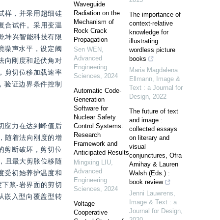
Waveguide
试样，并采用超细硅
Radiation on the
The importance of
Mechanism of
context-relative
岩复合试件。采用变温
Rock Crack
knowledge for
岛乾坤兴智能科技有限
Propagation
illustrating
境噪声水平，设定阈
Sen WEN
,
wordless picture
Advanced
books
法向刚度和起伏角对
Engineering
Maria Magdalena
制，剪切位移加载速率
Sciences
,
2024
Ellmann
,
Image &
测试，验证边界条件控制
Text : a Journal for
Automatic Code-
Design
,
2022
Generation
Software for
The future of text
Nuclear Safety
and image :
切应力在达到峰值后
Control Systems:
collected essays
Research
后，随着法向刚度的增
on literary and
Framework and
visual
的剪断破坏，剪切位
Anticipated Results
conjunctures, Ofra
样，且最大剪胀位移随
Mingxing LIU
,
Amihay & Lauren
Advanced
度受初始养护温度和
Walsh (Eds.) :
Engineering
book review
下浆-岩界面的剪切
Sciences
,
2024
Jenni Lauwrens
,
从嵌入型向覆盖型转
Image & Text : a
Voltage
Journal for Design
,
Cooperative
2020