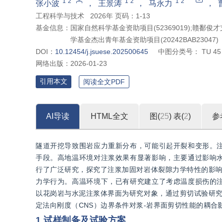
*
1
2
1
2
1
2
张小波
，
王景涛
，
马永力
，
工程科学与技术
2026年 页码：1-13
基金信息：
国家自然科学基金资助项目(52369019);赣鄱俊
学基金杰出青年基金资助项目(20242BAB23047)
DOI：
10.12454/j.jsuese.202500645
中图分类号：
TU 45
网络出版：
2026-01-23
引用本文
阅读全文PDF
AI导读
HTML全文
图(
25
)
表(
2
)
参
隧道开挖导致围岩应力重新分布，可能引起开裂和变形。
手段。高地温环境对注浆效果有显著影响，主要通过影响
行了广泛研究，探究了注浆加固对岩体裂隙力学特性的影响
力学行为。高温环境下，已有研究建立了考虑温度损伤的
以花岗岩与水泥注浆体界面为研究对象，通过剪切试验研究
定法向刚度（CNS）边界条件对浆-岩界面剪切性能的耦
1 试样制备及试验方案