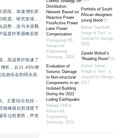
Control Strategy for
Distribution
Portfolio of South
长阶段、加速增长阶
Network Based on
African designers:
Reactive Power
积程度。研究发现，
young blood
FirstActive Power
化趋势，这与水泥颗
Marian Sauthoff
,
Later Power
Image & Text : a
护温度对界面峰后阶
Compensation
Journal for Design
,
Chunguang HE
,
2020
Advanced
Engineering
Zanele Muholi’s
Sciences
,
2024
“Reading Room”
现，高温养护加速了
Ashraf Jamal
,
Evaluation of
长，从21.45%增
Image & Text : a
Seismic Damage
劣化效应会削弱水泥-
Journal for Design
,
to Non-structural
2017
Components in an
Isolated Building
During the 2022
Luding Earthquake
响。主要结论包括：
Weiwei CHEN
,
导致峰值抗剪强度下
Advanced
切破坏过程更快，声发
Engineering
Sciences
,
2024