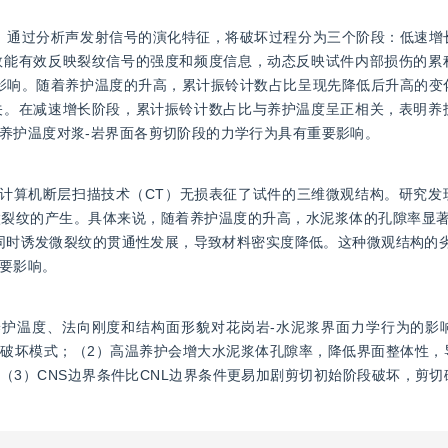
。通过分析声发射信号的演化特征，将破坏过程分为三个阶段：低速增
数能有效反映裂纹信号的强度和频度信息，动态反映试件内部损伤的累
影响。随着养护温度的升高，累计振铃计数占比呈现先降低后升高的变
关。在减速增长阶段，累计振铃计数占比与养护温度呈正相关，表明养
养护温度对浆-岩界面各剪切阶段的力学行为具有重要影响。
计算机断层扫描技术（CT）无损表征了试件的三维微观结构。研究发
裂纹的产生。具体来说，随着养护温度的升高，水泥浆体的孔隙率显著增
，同时诱发微裂纹的贯通性发展，导致材料密实度降低。这种微观结构的
要影响。
养护温度、法向刚度和结构面形貌对花岗岩-水泥浆界面力学行为的影
变破坏模式；（2）高温养护会增大水泥浆体孔隙率，降低界面整体性，
（3）CNS边界条件比CNL边界条件更易加剧剪切初始阶段破坏，剪