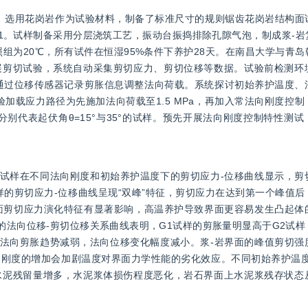
。选用花岗岩作为试验材料，制备了标准尺寸的规则锯齿花岗岩结构面
:1。试样制备采用分层浇筑工艺，振动台振捣排除孔隙气泡，制成浆-
照组为20℃，所有试件在恒湿95%条件下养护28天。在南昌大学与青
展剪切试验，系统自动采集剪切应力、剪切位移等数据。试验前检测环
通过位移传感器记录剪胀信息调整法向荷载。系统探讨初始养护温度、
验加载应力路径为先施加法向荷载至1.5 MPa，再加入常法向刚度控
G1、G2分别代表起伏角θ=15°与35°的试样。预先开展法向刚度控制特性
1试样在不同法向刚度和初始养护温度下的剪切应力-位移曲线显示，剪
样的剪切应力-位移曲线呈现“双峰”特征，剪切应力在达到第一个峰值
界面剪切应力演化特征有显著影响，高温养护导致界面更容易发生凸起体
的法向位移-剪切位移关系曲线表明，G1试样的剪胀量明显高于G2试
的法向剪胀趋势减弱，法向位移变化幅度减小。浆-岩界面的峰值剪切强
刚度的增加会加剧温度对界面力学性能的劣化效应。不同初始养护温度
水泥残留量增多，水泥浆体损伤程度恶化，岩石界面上水泥浆残存状态