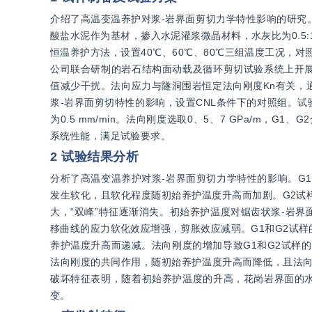
介绍了高温变温养护对浆-岩界面剪切力学特性影响的研究
酸盐水泥作为基材，掺入水泥灌浆微晶材料，水灰比为0.5
恒温养护方法，设置40℃、60℃、80℃三组温度工况，对
公司联合研制的岩石结构面动载及循环剪切试验系统上开
值减少干扰。法向应力与隧洞围岩恒定法向刚度Kn有关，
浆-岩界面剪切特性的影响，设置CNL条件下的对照组。试
为0.5 mm/min。法向刚度选取0、5、7 GPa/m，
系统性能，满足试验要求。
2 试验结果分析
分析了高温变温养护对浆-岩界面剪切力学特性的影响。G
发生软化，且软化程度随初始养护温度升高而加剧。G2试
大，“双峰”特征逐渐消失。初始养护温度对锯齿状浆-岩
移曲线的应力软化效应增强，剪胀效应减弱。G1和G2试样
养护温度升高而递减。法向刚度的增加导致G1和G2试样
法向刚度的共同作用，随初始养护温度升高而降低，且法向
破坏特征表明，随着初始养护温度的升高，花岗岩界面的
变。