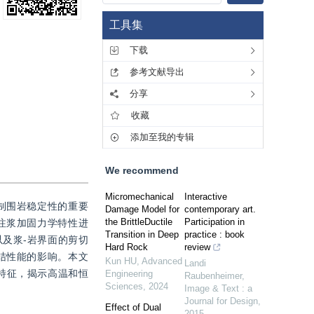
工具集
下载
参考文献导出
分享
收藏
添加至我的专辑
We recommend
Micromechanical
Interactive
制围岩稳定性的重要
Damage Model for
contemporary art.
the BrittleDuctile
Participation in
注浆加固力学特性进
Transition in Deep
practice : book
及浆-岩界面的剪切
Hard Rock
review
结性能的影响。本文
Kun HU
,
Advanced
Landi
特征，揭示高温和恒
Engineering
Raubenheimer
,
Sciences
,
2024
Image & Text : a
Journal for Design
,
Effect of Dual
2015