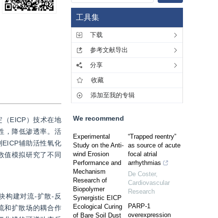
工具集
下载
参考文献导出
分享
收藏
添加至我的专辑
We recommend
（EICP）技术在地
性，降低渗透率。活
Experimental
“Trapped reentry”
ICP辅助活性氧化
Study on the Anti-
as source of acute
wind Erosion
focal atrial
数值模拟研究了不同
Performance and
arrhythmias
Mechanism
De Coster
,
Research of
Cardiovascular
Biopolymer
Research
模块构建对流-扩散-反
Synergistic EICP
PARP-1
Ecological Curing
流和扩散场的耦合作
overexpression
of Bare Soil Dust