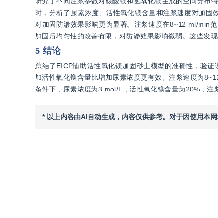
研究了不同注浆参数对碳酸镁和氢氧化镁生成的空间分布特
时，分析了尿素浓度、活性氧化镁含量和注浆速度对加固
对加固防渗效果影响更为显著。注浆速度在8~12 ml/mi
加固后均匀性的改善有限，对防渗效果影响微弱。这些发现
5 结论
总结了EICP辅助活性氧化镁加固砂土模型的准确性，验证误
加活性氧化镁含量比增加尿素浓度更有效。注浆速度为8~12 
条件下，尿素浓度为3 mol/L，活性氧化镁含量为20%，注
* 以上内容由AI自动生成，内容仅供参考。对于因使用