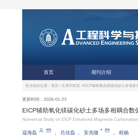
首页
期刊介绍
您当前的位置：
首页 >
文章列表页 >
EICP辅助氧化镁碳化砂土多场
更新时间：2026-01-23
EICP辅助氧化镁碳化砂土多场多相耦合数
Numerical Study on EICP Enhanced Magnesia Carbonation 
*
寇海磊
，
吕佳磊
，
安兆暾
，
程杨