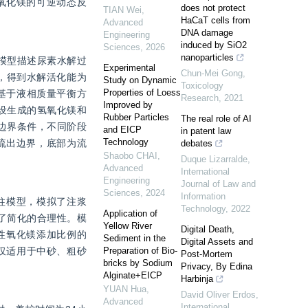
氧化镁的可逆动态反
does not protect
TIAN Wei
,
HaCaT cells from
Advanced
DNA damage
Engineering
induced by SiO2
Sciences
,
2026
nanoparticles
制模型描述尿素水解过
Experimental
Chun-Mei Gong
,
程，得到水解活化能为
Study on Dynamic
Toxicology
Properties of Loess
程，基于液相质量平衡方
Research
,
2021
Improved by
假设生成的氢氧化镁和
Rubber Particles
The real role of AI
型边界条件，不同阶段
and EICP
in patent law
Technology
流出边界，底部为流
debates
Shaobo CHAI
,
Duque Lizarralde
,
Advanced
International
Engineering
Journal of Law and
Sciences
,
2024
Information
砂柱模型，模拟了注浆
Technology
,
2022
Application of
了简化的合理性。模
Yellow River
Digital Death,
活性氧化镁添加比例的
Sediment in the
Digital Assets and
型仅适用于中砂、粗砂
Preparation of Bio-
Post-Mortem
bricks by Sodium
Privacy, By Edina
Alginate+EICP
Harbinja
YUAN Hua
,
David Oliver Erdos
,
Advanced
International