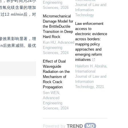
时，养护时间为24小
Engineering
Journal of Law and
性氧化镁含量的增加
Sciences
,
2026
Information
 ml/min后，对
Technology
Micromechanical
Damage Model for
Law enforcement
the BrittleDuctile
access to
Transition in Deep
electronic evidence
Hard Rock
防渗效果影响显著，增
across borders:
Kun HU
,
Advanced
mapping policy
in后效果减弱。最优
Engineering
approaches and
Sciences
,
2024
emerging reform
initiatives
Effect of Dual
Halefom H. Abraha
,
Waveguide
International
Radiation on the
Journal of Law and
Mechanism of
Information
Rock Crack
Technology
,
2021
Propagation
Sen WEN
,
Advanced
Engineering
Sciences
,
2024
Powered by