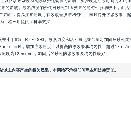
征以及渗透系数和孔隙率变化规律的影响。实验设定注浆时间为0.1小
效果的影响。尿素浓度的变化对砂柱加固效果的均匀性影响较小，而活
n范围内时，提高注浆速度可有效改善胶结均匀性，同时提升防渗效果。超过12
为工程应用提供了科学支持。
差小于6%，R2≥0.993。尿素浓度和活性氧化镁含量对加固后砂柱
mL/min时，增加注浆速度可以提高防渗效果和均匀性，超过12 ml/m
浆速度为12 ml/min，加固后的砂柱防渗效果及均匀性最好。
本网站以上内容产生的相关后果，本网站不承担任何商业和法律责任。