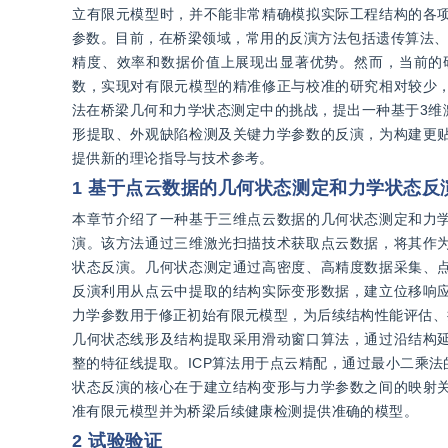
立有限元模型时，并不能非常精确模拟实际工程结构的各
参数。目前，在桥梁领域，常用的反演方法包括遗传算法、
精度、效率和数据价值上展现出显著优势。然而，当前的
数，实现对有限元模型的精准修正与校准的研究相对较少
法在桥梁几何和力学状态测定中的挑战，提出一种基于3维
形提取、外观缺陷检测及关键力学参数的反演，为构建更
提供新的理论指导与技术参考。
1 基于点云数据的几何状态测定和力学状态反
本章节介绍了一种基于三维点云数据的几何状态测定和力
演。该方法通过三维激光扫描技术获取点云数据，将其作
状态反演。几何状态测定通过高密度、高精度数据采集、
反演利用从点云中提取的结构实际变形数据，建立位移响
力学参数用于修正初始有限元模型，为后续结构性能评估、
几何状态线形及结构提取采用滑动窗口算法，通过沿结构
整的特征线提取。ICP算法用于点云精配，通过最小二乘
状态反演的核心在于建立结构变形与力学参数之间的映射
准有限元模型并为桥梁后续健康检测提供准确的模型。
2 试验验证