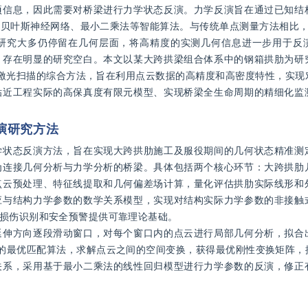
项信息，因此需要对桥梁进行力学状态反演。力学反演旨在通过已知结
贝叶斯神经网络、最小二乘法等智能算法。与传统单点测量方法相比，
研究大多仍停留在几何层面，将高精度的实测几何信息进一步用于反
，存在明显的研究空白。本文以某大跨拱梁组合体系中的钢箱拱肋为研
激光扫描的综合方法，旨在利用点云数据的高精度和高密度特性，实现
贴近工程实际的高保真度有限元模型、实现桥梁全生命周期的精细化监
演研究方法
学状态反演方法，旨在实现大跨拱肋施工及服役期间的几何状态精准测
为连接几何分析与力学分析的桥梁。具体包括两个核心环节：大跨拱肋
点云预处理、特征线提取和几何偏差场计算，量化评估拱肋实际线形和
应与结构力学参数的数学关系模型，实现对结构实际力学参数的非接触
损伤识别和安全预警提供可靠理论基础。
延伸方向逐段滑动窗口，对每个窗口内的点云进行局部几何分析，拟合
法的最优匹配算法，求解点云之间的空间变换，获得最优刚性变换矩阵，
关系，采用基于最小二乘法的线性回归模型进行力学参数的反演，修正