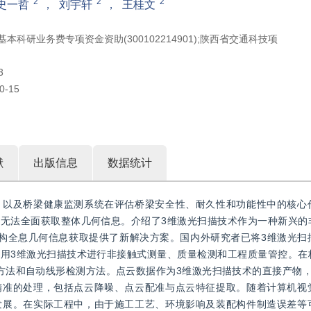
2
2
2
史一哲
，
刘宇轩
，
王桂文
基本科研业务费专项资金资助(300102214901);陕西省交通科技项
3
0-15
献
出版信息
数据统计
，以及桥梁健康监测系统在评估桥梁安全性、耐久性和功能性中的核心
无法全面获取整体几何信息。介绍了3维激光扫描技术作为一种新兴的
构全息几何信息获取提供了新解决方案。国内外研究者已将3维激光扫
用3维激光扫描技术进行非接触式测量、质量检测和工程质量管控。在
方法和自动线形检测方法。点云数据作为3维激光扫描技术的直接产物，
精准的处理，包括点云降噪、点云配准与点云特征提取。随着计算机视
发展。在实际工程中，由于施工工艺、环境影响及装配构件制造误差等