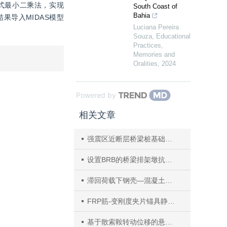
项式最小二乘法，实现
South Coast of
Bahia
果导入MIDAS模型
Luciana Pereira
Souza
,
Educational
Practices,
Memories and
Oralities
,
2024
Powered by
相关文章
强震区近断层桥梁桩基础时程响应振动台试验
设置BRB的桥梁排架墩抗震性能参数分析
滞回荷载下钢壳—混凝土组合索塔截面形式研究
FRP筋-变刚度夹片锚具静力性能研究
基于散索鞍转动位移的悬索桥主缆力长期监测