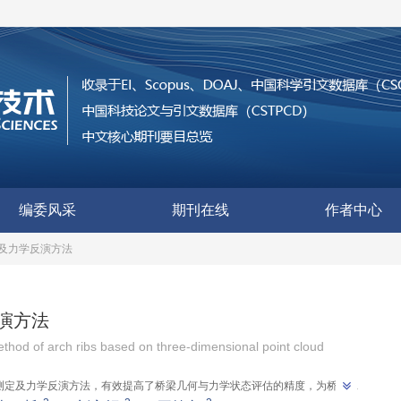
编委风采
期刊在线
作者中心
及力学反演方法
演方法
thod of arch ribs based on three-dimensional point cloud
态测定及力学反演方法，有效提高了桥梁几何与力学状态评估的精度，为桥梁维