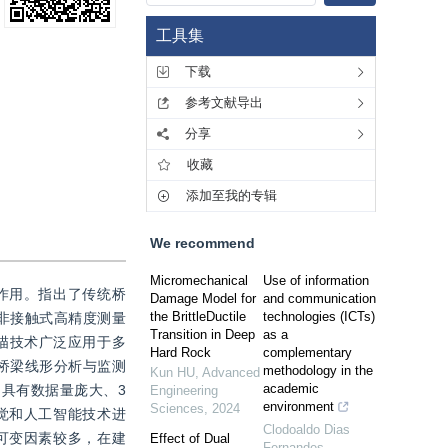
工具集
下载
参考文献导出
分享
收藏
添加至我的专辑
We recommend
Micromechanical
Use of information
作用。指出了传统桥
Damage Model for
and communication
the BrittleDuctile
technologies (ICTs)
非接触式高精度测量
Transition in Deep
as a
描技术广泛应用于多
Hard Rock
complementary
桥梁线形分析与监测
methodology in the
Kun HU
,
Advanced
academic
具有数据量庞大、3
Engineering
environment
Sciences
,
2024
觉和人工智能技术进
Clodoaldo Dias
可变因素较多，在建
Effect of Dual
Fernandes
,