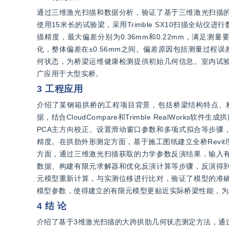
通过三维激光扫描和数据分析，验证了基于三维激光扫描
使用15米长的试验梁，采用Trimble SX10扫描全
描精度，最大偏差分别为0.36mm和0.22mm，满足
化，整体偏差在±0.56mm之间。偏差原因包括测量过
何状态，为桥梁运维健康检测提供初始几何信息。室内试
广应用于大型实桥。
3 工程应用
介绍了某钢箱拱桥的工程项目背景，包括桥梁结构特点、材料
据，结合CloudCompare和Trimble RealWo
PCA主方向校正、设置滑动窗口参数和多项式拟合等步骤
精度。在拱肋外形测定方面，基于施工图纸建立全桥Rev
方面，通过三维激光扫描获取的力学参数反演结果，输入
数据、构建有限元求解器和优化反演计算等步骤，反演得
元模型重新计算，与实测位移进行比对，验证了模型的准
模型参数，使得建立的有限元模型更贴近实际桥梁性能，为
4 结 论
介绍了基于3维激光扫描的大跨拱肋几何状态测定方法，通