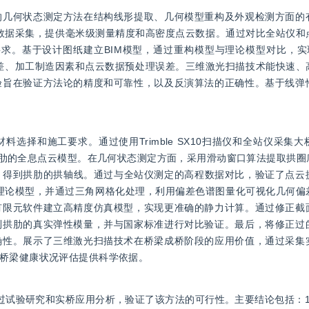
的几何状态测定方法在结构线形提取、几何模型重构及外观检测方面的
站仪进行数据采集，提供毫米级测量精度和高密度点云数据。通过对比全站仪
测量要求。基于设计图纸建立BIM模型，通过重构模型与理论模型对比，
程误差、加工制造因素和点云数据预处理误差。三维激光扫描技术能快速
验旨在验证方法论的精度和可靠性，以及反演算法的正确性。基于线弹
选择和施工要求。通过使用Trimble SX10扫描仪和全站仪采集
rks软件生成拱肋的全息点云模型。在几何状态测定方面，采用滑动窗口算法提取
，得到拱肋的拱轴线。通过与全站仪测定的高程数据对比，验证了点云
it理论模型，并通过三角网格化处理，利用偏差色谱图量化可视化几何
有限元软件建立高精度仿真模型，实现更准确的静力计算。通过修正截
到拱肋的真实弹性模量，并与国家标准进行对比验证。最后，将修正过
确性。展示了三维激光扫描技术在桥梁成桥阶段的应用价值，通过采集
桥梁健康状况评估提供科学依据。
过试验研究和实桥应用分析，验证了该方法的可行性。主要结论包括：1