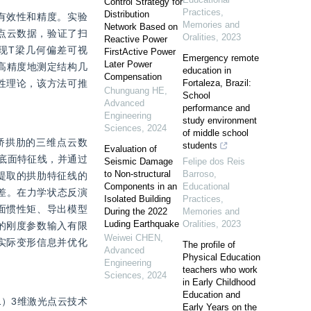
Control Strategy for
Practices,
Distribution
有效性和精度。实验
Memories and
Network Based on
和点云数据，验证了扫
Oralities
,
2023
Reactive Power
实现T梁几何偏差可视
FirstActive Power
Emergency remote
Later Power
、高精度地测定结构几
education in
Compensation
性理论，该方法可推
Fortaleza, Brazil:
Chunguang HE
,
School
Advanced
performance and
Engineering
study environment
Sciences
,
2024
of middle school
大桥拱肋的三维点云数
students
Evaluation of
拱圈底面特征线，并通过
Seismic Damage
Felipe dos Reis
to Non-structural
Barroso
,
提取的拱肋特征线的
Components in an
Educational
偏差。在力学状态反演
Isolated Building
Practices,
面惯性矩、导出模型
During the 2022
Memories and
Luding Earthquake
Oralities
,
2023
的刚度参数输入有限
Weiwei CHEN
,
实际变形信息并优化
The profile of
Advanced
Physical Education
Engineering
teachers who work
Sciences
,
2024
in Early Childhood
Education and
）3维激光点云技术
Early Years on the