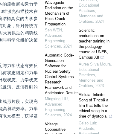
Waveguide
构响应推断实际力学
Educational
Radiation on the
Practices,
3维激光扫描技术在
Mechanism of
Memories and
演结构真实的力学参
Rock Crack
Oralities
,
2024
Propagation
究对象，针对传统方
Sen WEN
,
Scientific
对大跨拱肋的精确线
Advanced
productions on
测与科学化维护决策
Engineering
teacher training in
Sciences
,
2024
the pedagogy
course at UNEB,
Automatic Code-
Campus XII
Generation
Áurea Silva Moura
,
定与力学状态有效反
Software for
Educational
Nuclear Safety
几何状态测定和力学
Practices,
Control Systems:
外观状态。力学状态
Memories and
Research
Oralities
,
2023
式反演。反演得到的
Framework and
Anticipated Results
Aleluia: Infinite
Mingxing LIU
,
Song of Tincoã a
出线形片段，实现完
Advanced
film that tells the
提高算法效率。力学
Engineering
ethical song in a
Sciences
,
2024
有限元模型，获得基
time of dystopia.
Celso Luiz
Voltage
Prudente
,
Cooperative
Educational