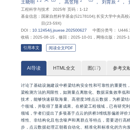
*
1
2
2
2
”
王晓明
，
高笠翔
，
刘育辰
，
护决策提供技术参考。
工程科学与技术
2025年 页码：1-12
基金信息：
国家自然科学基金(52178104);长安大学中央高校
目(23-59X)
DOI：
10.12454/j.jsuese.202500627
中图分类号：
U446.
收稿：
2025-08-15
，
修回：
2025-10-01
，
网络出版：
2025-1
引用本文
阅读全文PDF
AI导读
HTML全文
图(
17
)
参考文
讨论了基础设施建设中桥梁结构安全性和可靠性的重要性
梁检测方法的局限性，如测量点离散化、数据采集效率低和
技术，能够快速获取海量、高密度3维点云数据，为桥梁结
个领域，并取得了显著成果。在桥梁工程领域，已有研究利
领域，学者们提出了多项基于点云的拱桥3维线形偏差评价
维性、非结构化且包含噪声和离群点等特点，需要进行高
步，点云数据处理正朝着自动化、精准化和标准化的方向