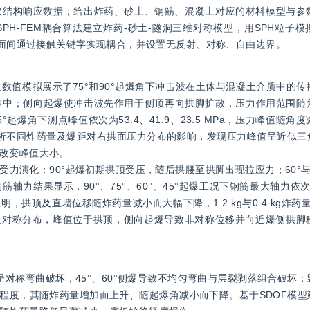
结构响应数据；给出炸药、砂土、钢筋、混凝土对应的材料模型与参数
采用SPH-FEM耦合算法建立炸药-砂土-隧洞三维对称模型，用SPH粒子
界面间通过接触关键字实现耦合，并设置无反射、对称、自由边界。
数值模拟展示了75°和90°起爆角下冲击波在土体与混凝土介质中的
集中；侧向起爆使冲击波先作用于侧顶再向拱脚扩散，压力作用范围随
°起爆角下测点峰值依次为53.4、41.9、23.5 MPa，压力峰值随
分析不同炸药量及爆距对右拱面压力分布的影响，发现压力峰值呈近似三
改变峰值大小。
力演化：90°起爆初期拱顶受压，随后拱腰至拱脚出现拉应力；60°与
结果显示，90°、75°、60°、45°起爆工况下钢筋最大轴力依次递减
拱顶及直墙位移随炸药量减小而大幅下降，1.2 kg与0.4 kg炸药量
正顶爆呈对称分布，峰值位于拱顶，侧向起爆导致非对称位移并向近爆侧拱
呈对称弯曲破坏，45°、60°侧爆导致不均匀弯曲与层裂剥落组合破坏
程度，其随炸药量增加而上升、随起爆角减小而下降。基于SDOF模型