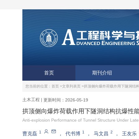
首页
期刊介绍
您当前的位置：
首页 >
文章列表页 >
拱顶侧向爆炸荷载作用下隧洞结
土木工程
|
更新时间：2026-05-19
拱顶侧向爆炸荷载作用下隧洞结构抗爆性
Anti-explosion Performance of Tunnel Structure Under Later
1
1
2
曹克磊
，
代书博
，
马文昌
，
王友乐