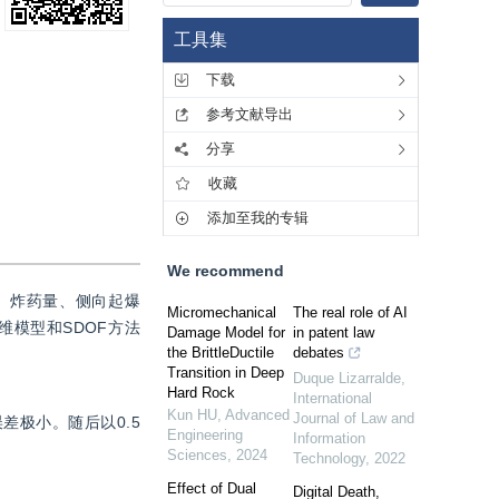
工具集
下载
参考文献导出
分享
收藏
添加至我的专辑
We recommend
、炸药量、侧向起爆
Micromechanical
The real role of AI
维模型和SDOF方法
Damage Model for
in patent law
the BrittleDuctile
debates
Transition in Deep
Duque Lizarralde
,
Hard Rock
International
Kun HU
,
Advanced
Journal of Law and
差极小。随后以0.5 
Engineering
Information
Sciences
,
2024
Technology
,
2022
Effect of Dual
Digital Death,