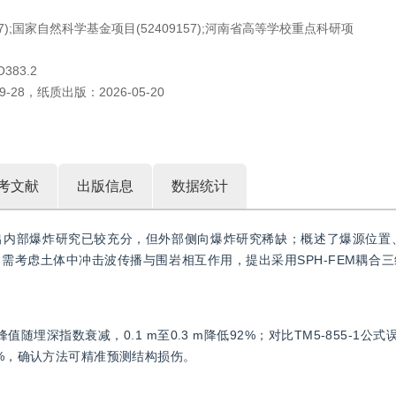
7);国家自然科学基金项目(52409157);河南省高等学校重点科研项
O383.2
9-28
，
纸质出版：
2026-05-20
考文献
出版信息
数据统计
出内部爆炸研究已较充分，但外部侧向爆炸研究稀缺；概述了爆源位置
考虑土体中冲击波传播与围岩相互作用，提出采用SPH-FEM耦合三
埋深指数衰减，0.1 m至0.3 m降低92%；对比TM5-855-1公式误
4%，确认方法可精准预测结构损伤。