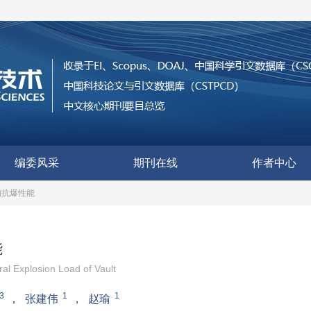
编委风采
期刊在线
作者中心
构抗爆性能
能
al Explosion Load of Vault
3
1
1
，
张建伟
，
赵瑜