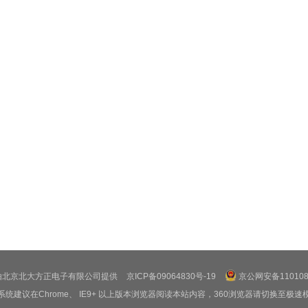
由北京北大方正电子有限公司提供
京ICP备09064830号-19
京公网安备1101080
系统建议在Chrome、 IE9+ 以上版本浏览器阅读本站内容，360浏览器请切换至极速