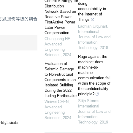
Control Strategy for
doing
Distribution
accountability in
Network Based on
the Internet of
Reactive Power
积及损伤等级的耦合
Things
FirstActive Power
Lachlan Urquhart
,
Later Power
International
Compensation
Journal of Law and
Chunguang HE
,
Information
Advanced
Technology
,
2018
Engineering
Sciences
,
2024
Rage against the
machine: does
Evaluation of
machine-to-
Seismic Damage
machine
to Non-structural
communication fall
Components in an
within the scope of
Isolated Building
the confidentiality
During the 2022
principle?
Luding Earthquake
Stijn Storms
,
Weiwei CHEN
,
International
Advanced
Journal of Law and
Engineering
Information
Sciences
,
2024
Technology
,
2019