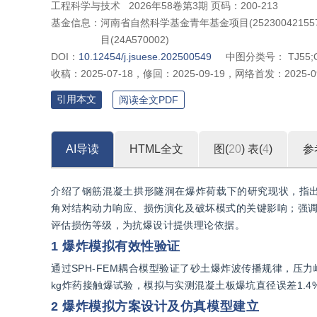
工程科学与技术
2026年58卷第3期 页码：200-213
基金信息：
河南省自然科学基金青年基金项目(25230042155
目(24A570002)
DOI：
10.12454/j.jsuese.202500549
中图分类号：
TJ55;
收稿：
2025-07-18
，
修回：
2025-09-19
，
网络首发：
2025-0
引用本文
阅读全文PDF
AI导读
HTML全文
图(
20
)
表(
4
)
参
介绍了钢筋混凝土拱形隧洞在爆炸荷载下的研究现状，指
角对结构动力响应、损伤演化及破坏模式的关键影响；强调需
评估损伤等级，为抗爆设计提供理论依据。
1 爆炸模拟有效性验证
通过SPH-FEM耦合模型验证了砂土爆炸波传播规律，压力峰值随
kg炸药接触爆试验，模拟与实测混凝土板爆坑直径误差1.
2 爆炸模拟方案设计及仿真模型建立