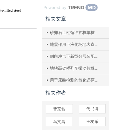
Powered by
相关文章
砂卵石土柱锤冲扩桩单桩成桩机理模型和数值试验研究
地震作用下液化场地大直径变截面单桩基础动力响应特性
侧向冲击下新型分层装配式格构柱动态响应试验
地铁高架桥列车振动荷载对邻近构筑物受力变形的影响
用于尿酸检测的氧化还原响应型光子晶体凝胶微球
相关作者
曹克磊
代书博
马文昌
王友乐