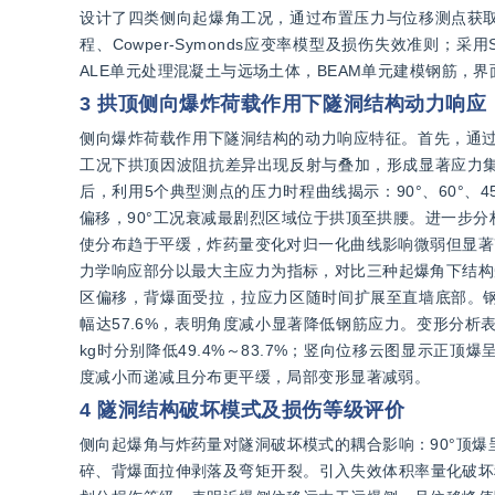
设计了四类侧向起爆角工况，通过布置压力与位移测点获取
程、Cowper-Symonds应变率模型及损伤失效准则；
ALE单元处理混凝土与远场土体，BEAM单元建模钢筋，
3 拱顶侧向爆炸荷载作用下隧洞结构动力响应
侧向爆炸荷载作用下隧洞结构的动力响应特征。首先，通过
工况下拱顶因波阻抗差异出现反射与叠加，形成显著应力
后，利用5个典型测点的压力时程曲线揭示：90°、60°、45
偏移，90°工况衰减最剧烈区域位于拱顶至拱腰。进一步
使分布趋于平缓，炸药量变化对归一化曲线影响微弱但显著
力学响应部分以最大主应力为指标，对比三种起爆角下结构受
区偏移，背爆面受拉，拉应力区随时间扩展至直墙底部。钢筋轴力
幅达57.6%，表明角度减小显著降低钢筋应力。变形分析表明，
kg时分别降低49.4%～83.7%；竖向位移云图显示
度减小而递减且分布更平缓，局部变形显著减弱。
4 隧洞结构破坏模式及损伤等级评价
侧向起爆角与炸药量对隧洞破坏模式的耦合影响：90°顶爆
碎、背爆面拉伸剥落及弯矩开裂。引入失效体积率量化破坏