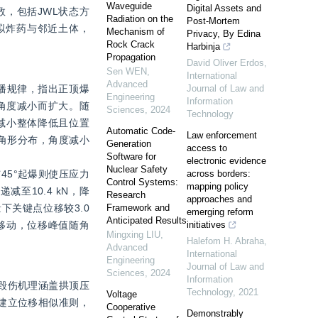
Waveguide
Digital Assets and
，包括JWL状态方
Radiation on the
Post-Mortem
模拟炸药与邻近土体，
Mechanism of
Privacy, By Edina
Rock Crack
Harbinja
Propagation
David Oliver Erdos
,
Sen WEN
,
International
Advanced
传播规律，指出正顶爆
Journal of Law and
Engineering
Information
角度减小而扩大。随
Sciences
,
2024
Technology
角度减小整体降低且位置
Automatic Code-
Law enforcement
角形分布，角度减小
Generation
access to
Software for
electronic evidence
Nuclear Safety
45°起爆则使压应力
across borders:
Control Systems:
mapping policy
至10.4 kN，降
Research
approaches and
下关键点位移较3.0 
Framework and
emerging reform
Anticipated Results
脚移动，位移峰值随角
initiatives
Mingxing LIU
,
Halefom H. Abraha
,
Advanced
International
Engineering
Journal of Law and
Sciences
,
2024
Information
；毁伤机理涵盖拱顶压
Technology
,
2021
Voltage
建立位移相似准则，
Cooperative
Demonstrably