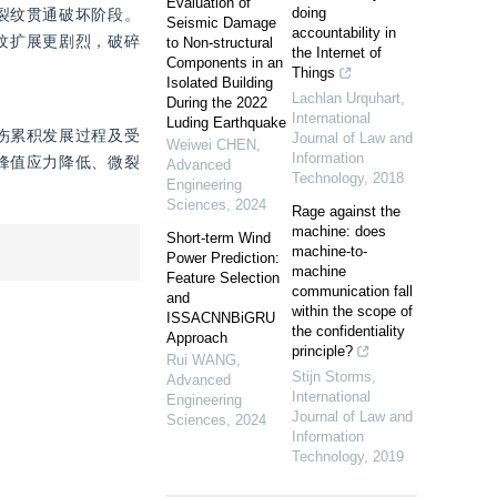
Evaluation of
doing
裂纹贯通破坏阶段。
Seismic Damage
accountability in
纹扩展更剧烈，破碎
to Non-structural
the Internet of
Components in an
Things
Isolated Building
Lachlan Urquhart
,
During the 2022
International
Luding Earthquake
伤累积发展过程及受
Journal of Law and
Weiwei CHEN
,
Information
峰值应力降低、微裂
Advanced
Technology
,
2018
Engineering
Sciences
,
2024
Rage against the
machine: does
Short-term Wind
machine-to-
Power Prediction:
machine
Feature Selection
communication fall
and
within the scope of
ISSACNNBiGRU
the confidentiality
Approach
principle?
Rui WANG
,
Stijn Storms
,
Advanced
International
Engineering
Journal of Law and
Sciences
,
2024
Information
Technology
,
2019