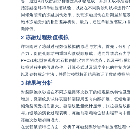
备，通过X射线衍射分析确定其矿物组成，并加工成标准岩
括冻融循环和单轴压缩试验，以及在不同阶段对试样进行C
同倾角裂隙的冻融损伤效果，发现冻融损伤在后期呈加速
饱水冻融受到的损伤差异机制。最后，通过单轴压缩应力-
渐降低。
2 冻融过程数值模拟
详细阐述了冻融过程数值模拟的原理与方法。首先，分析
合力，促使孔隙结构重组和微裂隙形成，进而导致岩石力学
PFC2D模型在观察岩石损伤情况方面的优势，以及平行
模拟过程中的假设条件、计算公式以及温度变化的控制方
以及参数标定方法，并通过模型校正结果验证了数值模拟的
3 结果与分析
对裂隙饱水砂岩在不同冻融循环次数下的细观损伤特性及
增加，微裂纹从试样表面和裂隙周围向内部扩展，低倾角裂
倾角裂隙受损伤更大。微裂纹数量统计显示，张拉微裂纹
与力链场的演化过程表明，冻融前期颗粒位移由端部向中
冻融次数增加而增大。
在受载破裂特征方面，分析了冻融裂隙砂岩单轴压缩过程中