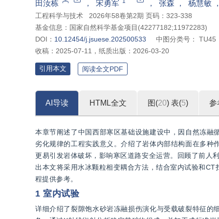
*
1
田汝栋
，
宋勇军
，
张森
，
杨慧敏
工程科学与技术
2026年58卷第2期 页码：323-338
基金信息：
国家自然科学基金项目(42277182;11972283)
DOI：
10.12454/j.jsuese.202500533
中图分类号：
TU45
收稿：
2025-07-11
，
纸质出版：
2026-03-20
引用本文
阅读全文PDF
AI导读
HTML全文
图(
20
)
表(
5
)
参
本章节阐述了中国西部寒区基础设施建设中，因自然冻融
劣化规律的工程实践意义。介绍了岩体内部结构面在多种
更易引发岩体破坏，影响寒区道路安全运营。回顾了前人利
出本文将采用水冰颗粒相变耦合方法，结合室内试验和CT
程提供参考。
1 室内试验
详细介绍了裂隙饱水砂岩冻融损伤演化与受载破裂特征的