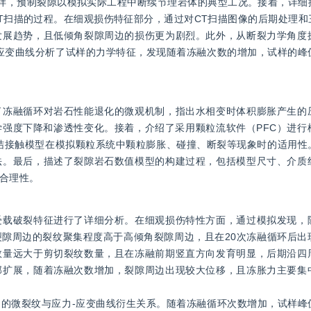
样，预制裂隙以模拟实际工程中断续节理岩体的典型工况。接着，详细
T扫描的过程。在细观损伤特征部分，通过对CT扫描图像的后期处理和
发展趋势，且低倾角裂隙周边的损伤更为剧烈。此外，从断裂力学角度
应变曲线分析了试样的力学特征，发现随着冻融次数的增加，试样的峰
了冻融循环对岩石性能退化的微观机制，指出水相变时体积膨胀产生的
强度下降和渗透性变化。接着，介绍了采用颗粒流软件（PFC）进行
黏结接触模型在模拟颗粒系统中颗粒膨胀、碰撞、断裂等现象时的适用性
法。最后，描述了裂隙岩石数值模型的构建过程，包括模型尺寸、介质
合理性。
受载破裂特征进行了详细分析。在细观损伤特性方面，通过模拟发现，
隙周边的裂纹聚集程度高于高倾角裂隙周边，且在20次冻融循环后出
数量远大于剪切裂纹数量，且在冻融前期竖直方向发育明显，后期沿四
部扩展，随着冻融次数增加，裂隙周边出现较大位移，且冻胀力主要集
的微裂纹与应力-应变曲线衍生关系。随着冻融循环次数增加，试样峰