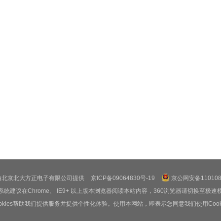
由北京北大方正电子有限公司提供
京ICP备09064830号-19
京公网安备1101080
系统建议在Chrome、 IE9+ 以上版本浏览器阅读本站内容，360浏览器请切换至极速
ookies帮助我们提供服务并提供个性化体验。使用本网站，即表示您同意我们使用Cooki