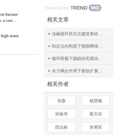
Powered by
相关文章
冻融循环前后古建筑青砖的冲击损伤研究
恒定法向刚度下裂隙网络剪切‒渗流特性数值模拟研究
循环荷载下圆砾的宏观动力特性及其细观模拟
水力耦合作用下裂纹扩展演化机理的试验和颗粒流分析
相关作者
张森
杨慧敏
孙银伟
蔡天佐
田汝栋
宋勇军