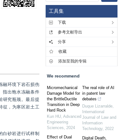
工具集
下载
参考文献导出
分享
收藏
添加至我的专辑
We recommend
冻融环境下岩石损伤
Micromechanical
The real role of AI
。指出饱水冻融条件
Damage Model for
in patent law
the BrittleDuctile
debates
前研究瓶颈。最后提
Transition in Deep
Duque Lizarralde
,
特征，为寒区岩土工
Hard Rock
International
Kun HU
,
Advanced
Journal of Law and
Engineering
Information
Sciences
,
2024
Technology
,
2022
的白砂岩进行试样制
Effect of Dual
Digital Death,