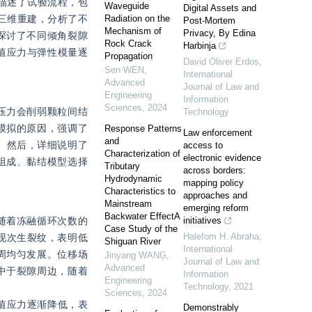
描述了试验流程，包
Waveguide
Digital Assets and
三维重建，分析了不
Radiation on the
Post-Mortem
Mechanism of
Privacy, By Edina
探讨了不同倾角裂隙
Rock Crack
Harbinja
值应力与弹性模量逐
Propagation
David Oliver Erdos
,
Sen WEN
,
International
Advanced
Journal of Law and
Engineering
Information
Sciences
,
2024
压力会削弱颗粒间结
Technology
模拟的原因，强调了
Response Patterns
Law enforcement
and
。然后，详细说明了
access to
Characterization of
electronic evidence
组成、黏结模型选择
Tributary
across borders:
Hydrodynamic
mapping policy
Characteristics to
approaches and
Mainstream
emerging reform
Backwater EffectA
随着冻融循环次数的
initiatives
Case Study of the
Halefom H. Abraha
,
现次生裂纹，表明低
Shiguan River
International
周均匀发展。位移场
Jinyang WANG
,
Journal of Law and
Advanced
中于裂隙周边，随着
Information
Engineering
Technology
,
2021
Sciences
,
2024
值应力逐渐降低，表
Demonstrably