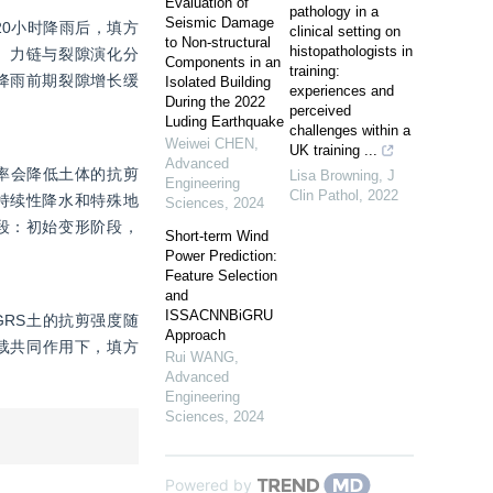
Evaluation of
pathology in a
Seismic Damage
0小时降雨后，填方
clinical setting on
to Non-structural
histopathologists in
。力链与裂隙演化分
Components in an
training:
降雨前期裂隙增长缓
Isolated Building
experiences and
During the 2022
perceived
Luding Earthquake
challenges within a
Weiwei CHEN
,
UK training ...
Advanced
率会降低土体的抗剪
Lisa Browning
,
J
Engineering
Clin Pathol
,
2022
持续性降水和特殊地
Sciences
,
2024
段：初始变形阶段，
Short-term Wind
Power Prediction:
Feature Selection
and
ISSACNNBiGRU
RS土的抗剪强度随
Approach
载共同作用下，填方
Rui WANG
,
Advanced
Engineering
Sciences
,
2024
Powered by