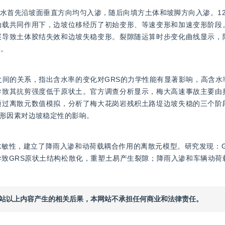
水首先沿坡面垂直方向均匀入渗，随后向填方土体和坡脚方向入渗。12
动载共同作用下，边坡位移经历了初始变形、等速变形和加速变形阶段
展导致土体胶结失效和边坡失稳变形。裂隙随运算时步变化曲线显示，
移。
之间的关系，指出含水率的变化对GRS的力学性能有显著影响，高含水
导致其抗剪强度低于原状土。官方调查分析显示，梅大高速事故主要由
通过离散元数值模拟，分析了梅大花岗岩残积土路堤边坡失稳的三个阶
形因素对边坡稳定性的影响。
敏性，建立了降雨入渗和动荷载耦合作用的离散元模型。研究发现：G
致GRS原状土结构松散化，重塑土易产生裂隙；降雨入渗和车辆动荷
本网站以上内容产生的相关后果，本网站不承担任何商业和法律责任。