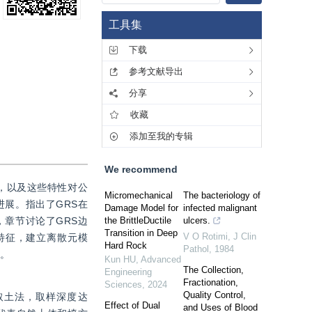
工具集
下载
参考文献导出
分享
收藏
添加至我的专辑
We recommend
，以及这些特性对公
Micromechanical
The bacteriology of
展。指出了GRS在
Damage Model for
infected malignant
章节讨论了GRS边
the BrittleDuctile
ulcers.
Transition in Deep
V O Rotimi
,
J Clin
特征，建立离散元模
Hard Rock
Pathol
,
1984
撑。
Kun HU
,
Advanced
The Collection,
Engineering
Fractionation,
Sciences
,
2024
Quality Control,
取土法，取样深度达
Effect of Dual
and Uses of Blood