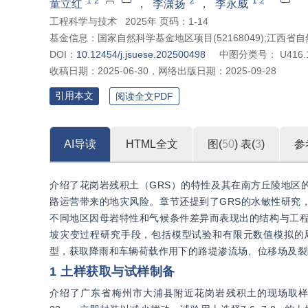
1
2
2
1
2
童立红
，
李潇扬
，
李永威
工程科学与技术
2025年 页码：1-14
基金信息：
国家自然科学基金地区项目(52168049);江西省自然
DOI：
10.12454/j.jsuese.202500498
中图分类号：
U416.
收稿日期：
2025-06-30
，
网络出版日期：
2025-09-28
引用本文
阅读全文PDF
AI导读
HTML全文
图(
50
)
表(
3
)
参
介绍了花岗岩残积土（GRS）的特性及其在南方丘陵地区
路运营带来的地灾风险。章节还提到了GRS的水敏性研究
不同地区因母岩特性和气候条件差异而表现出的结构与工程
坡灾变过程研究手段，包括模型试验和有限元数值模拟的
型，获取降雨和车辆荷载作用下的路堤渗流场、位移场及裂
1 土样获取与试样制备
介绍了广东省梅州市大浦县附近花岗岩残积土的现场取