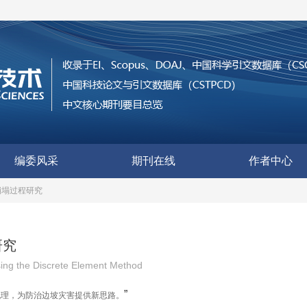
编委风采
期刊在线
作者中心
崩塌过程研究
研究
Using the Discrete Element Method
”
机理，为防治边坡灾害提供新思路。