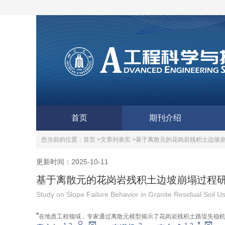
首页
期刊介绍
您当前的位置：
首页 >
文章列表页 >
基于离散元的花岗岩残积土边坡
更新时间：2025-10-11
基于离散元的花岗岩残积土边坡崩塌过程
Study on Slope Failure Behavior in Granite Residual Soil 
“
在地质工程领域，专家通过离散元模型揭示了花岗岩残积土路堤失稳
*