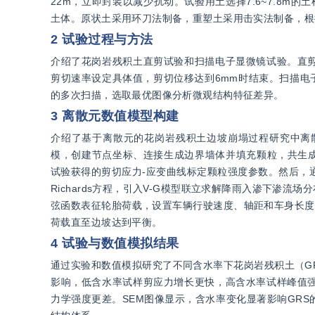
22m，立即封装以减少扰动。试验用土选择7.6~7.8
土体。原状土采用环刀法制备，重塑土采用击实法制备，根
2 试验过程与方法
介绍了花岗岩残积土直剪试验和扫描电子显微镜试验。直
剪切速率设定具体值，剪切位移达到6mm时结束。扫描电子显
的多次扫描，选取最优图像分析微观结构特征差异。
3 离散元数值模型构建
介绍了基于离散元的花岗岩残积土边坡崩塌过程研究中离散元
模，创建节点坐标、连接生成边界墙体并填充颗粒，共生成
试验获得的剪切应力-应变曲线标定颗粒强度参数。然后，通过P
Richards方程，引入V-G模型联立求解降雨入渗下渗
弦函数表征轮胎荷载，设置车辆行驶速度、轴距和车身长度
荷载直至边坡达到平衡。
4 试验与数值模拟结果
通过实验和数值模拟研究了不同含水率下花岗岩残积土（G
影响，低含水率试样剪应力增长更快，高含水率试样峰值
力学强度更差。SEM图像显示，含水率变化显著影响GR