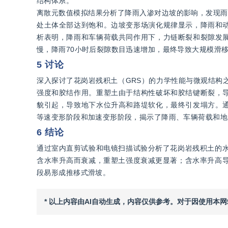
结构体系。
离散元数值模拟结果分析了降雨入渗对边坡的影响，发现雨
处土体全部达到饱和。边坡变形场演化规律显示，降雨和
析表明，降雨和车辆荷载共同作用下，力链断裂和裂隙发
慢，降雨70小时后裂隙数目迅速增加，最终导致大规模滑
5 讨论
深入探讨了花岗岩残积土（GRS）的力学性能与微观结构
强度和胶结作用。重塑土由于结构性破坏和胶结键断裂，
貌引起，导致地下水位升高和路堤软化，最终引发塌方。
等速变形阶段和加速变形阶段，揭示了降雨、车辆荷载和地
6 结论
通过室内直剪试验和电镜扫描试验分析了花岗岩残积土的水
含水率升高而衰减，重塑土强度衰减更显著；含水率升高导
段易形成推移式滑坡。
* 以上内容由AI自动生成，内容仅供参考。对于因使用