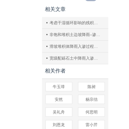
相关文章
考虑干湿循环影响的残积土μ–CT扫描与渗流模拟
非饱和堆积土边坡降雨–渗流潜蚀耦合过程模拟
滑坡堆积体降雨入渗过程物理模拟试验研究
宽级配砾石土中降雨入渗的优先流模型
相关作者
牛玉璋
陈昶
安然
杨宗佶
吴礼舟
何思明
刘恩龙
雷小芹