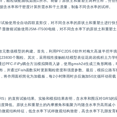
m的土样，颗粒级配曲线如图1所示。制备了原状土和重塑土两种土样，分
据含水率和干密度计算所需水和干土质量，制备不同含水率的试样。
剪试验使用全自动四联直剪仪，对不同含水率的原状土和重塑土进行快
微镜试验使用JSM-IT500电镜，对不同含水率下的原状土和重塑土
数值模型的构建。首先，利用PFC2D5.0软件对梅大高速半挖半填
23830个颗粒。其次，采用线性接触粘结模型表征花岗岩残积土力学
FC-FiPy耦合方法模拟降雨入渗，使用gmsh2d生成三角形网格，F
流场分布，并通过Fish函数实时更新颗粒密度和强度参数。最后，模拟公路
，将作用面积简化为加载板，每2小时降雨时步后施加50次循环动荷载
RS）的直剪试验结果。实验和模拟结果表明，含水率和围压对GRS的
强度降低。原状土和重塑土的内摩擦角和黏聚力均随含水率升高而减小
S的微观结构特征，低含水率下试样微观结构致密，高含水率下孔隙发育