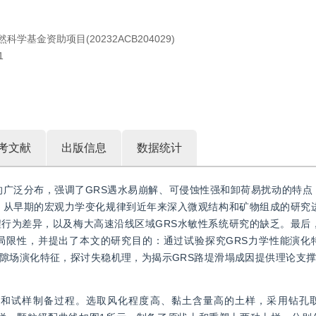
科学基金资助项目(20232ACB204029)
1
考文献
出版信息
数据统计
的广泛分布，强调了GRS遇水易崩解、可侵蚀性强和卸荷易扰动的特点
，从早期的宏观力学变化规律到近年来深入微观结构和矿物组成的研究进
行为差异，以及梅大高速沿线区域GRS水敏性系统研究的缺乏。最后，
局限性，并提出了本文的研究目的：通过试验探究GRS力学性能演化
隙场演化特征，探讨失稳机理，为揭示GRS路堤滑塌成因提供理论支
样和试样制备过程。选取风化程度高、黏土含量高的土样，采用钻孔