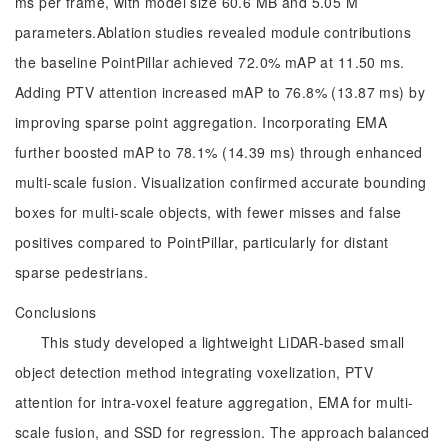
ms per frame, with model size 60.6 MB and 5.05 M
parameters.Ablation studies revealed module contributions
the baseline PointPillar achieved 72.0% mAP at 11.50 ms.
Adding PTV attention increased mAP to 76.8% (13.87 ms) by
improving sparse point aggregation. Incorporating EMA
further boosted mAP to 78.1% (14.39 ms) through enhanced
multi-scale fusion. Visualization confirmed accurate bounding
boxes for multi-scale objects, with fewer misses and false
positives compared to PointPillar, particularly for distant
sparse pedestrians.
Conclusions
This study developed a lightweight LiDAR-based small
object detection method integrating voxelization, PTV
attention for intra-voxel feature aggregation, EMA for multi-
scale fusion, and SSD for regression. The approach balanced