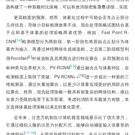
器构建了一种新颖对比策略，可以有
效消除密集重叠误报，实现
更高精度的预测。然而，体素化过程中可能会丢失点云部分
几何信息，导致小目标检测效果不佳。混合处理策略试图结合基
于点和基于体素的处理策略两者优势，例如，Fast Point R-
[
14
]
CNN
检测模型分为两阶段，第一阶段先将原始点云划分为体
素作为输入，再通过神经网络生成候选框，之后第二阶段模型利
[
6
]
用PointNet
对候选框及其周围点进行特征聚合，从而预测出目
[
15
]
标种类与边界框大小。PV-RCNN
通过融合点与体素特征，在
[16]
检测精度上取得了突破。PV-RCNN++
进一步提出一种新的三
维检测器，通过矢量池聚合，以更少计算量实现更好的局部点特
征聚合。然而，混合处理策略一般具有较复杂的网络结构，难以
在算力受限的场景下实车部署。考虑到消防车车载算力有限，本
文选择体素处理策略以满足轻量化需求。
近年来，注意力机制在计算机视觉领域展示出了强大潜力，
它通过模拟人脑的注意力分配方式，能够自动捕捉输入张量里的
[
]
17‒18
关键部分
，从而提升模型识别能力。在点云处理领域，注