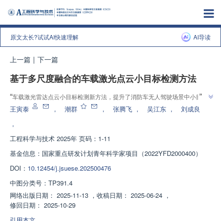
原文太长?试试AI快速理解
AI导读
上一篇
|
下一篇
基于多尺度融合的车载激光点云小目标检测方法
”
“
车载激光雷达点云小目标检测新方法，提升了消防车无人驾驶场景中小目标
”
检测精度和实时性。
王寅泰
，
潮群
，
张腾飞
，
吴江东
，
刘成良
，
工程科学与技术
2025年 页码：1-11
基金信息：
国家重点研发计划青年科学家项目（2022YFD2000400）
DOI：
10.12454/j.jsuese.202500476
中图分类号：
TP391.4
网络出版日期：
2025-11-13
，
收稿日期：
2025-06-24
，
修回日期：
2025-10-29
引用本文