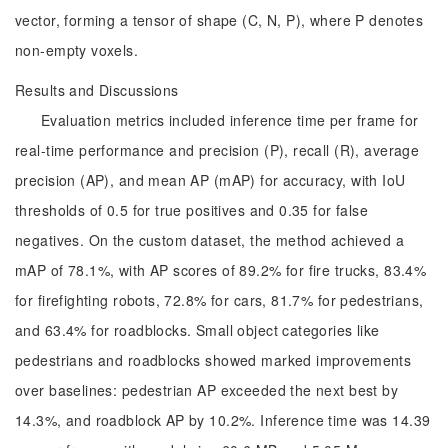
vector, forming a tensor of shape (C, N, P), where P denotes
non-empty voxels.
Results and Discussions
Evaluation metrics included inference time per frame for
real-time performance and precision (P), recall (R), average
precision (AP), and mean AP (mAP) for accuracy, with IoU
thresholds of 0.5 for true positives and 0.35 for false
negatives. On the custom dataset, the method achieved a
mAP of 78.1%, with AP scores of 89.2% for fire trucks, 83.4%
for firefighting robots, 72.8% for cars, 81.7% for pedestrians,
and 63.4% for roadblocks. Small object categories like
pedestrians and roadblocks showed marked improvements
over baselines: pedestrian AP exceeded the next best by
14.3%, and roadblock AP by 10.2%. Inference time was 14.39