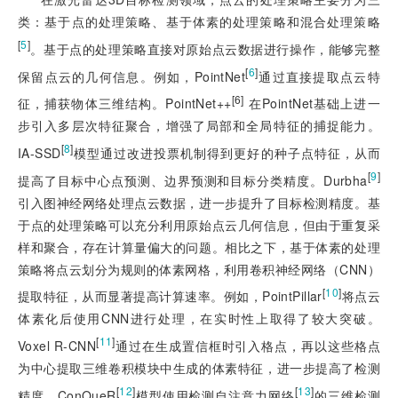
类：基于点的处理策略、基于体素的处理策略和混合处理策略
[
5
]
。基于点的处理策略直接对原始点云数据进行操作，能够完整
[
6
]
保留点云的几何信息。例如，PointNet
通过直接提取点云特
[6]
征，捕获物体三维结构。PointNet++
 在PointNet基础上进一
步引入多层次特征聚合，增强了局部和全局特征的捕捉能力。
[
8
]
IA-SSD
模型通过改进投票机制得到更好的种子点特征，从而
[
9
]
提高了目标中心点预测、边界预测和目标分类精度。Durbha
引入图神经网络处理点云数据，进一步提升了目标检测精度。基
于点的处理策略可以充分利用原始点云几何信息，但由于重复采
样和聚合，存在计算量偏大的问题。相比之下，基于体素的处理
策略将点云划分为规则的体素网格，利用卷积神经网络（CNN）
[
10
]
提取特征，从而显著提高计算速率。例如，PointPillar
将点云
体素化后使用CNN进行处理，在实时性上取得了较大突破。
[
11
]
Voxel R-CNN
通过在生成置信框时引入格点，再以这些格点
为中心提取三维卷积模块中生成的体素特征，进一步提高了检测
[
12
]
[
13
]
精度。ConQueR
模型使用检测自注意力网络
的三维检测