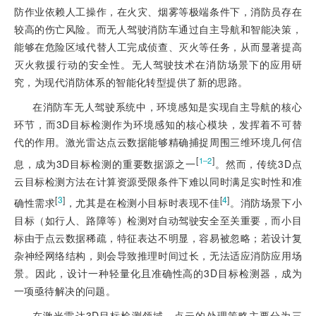
防作业依赖人工操作，在火灾、烟雾等极端条件下，消防员存在
较高的伤亡风险。而无人驾驶消防车通过自主导航和智能决策，
能够在危险区域代替人工完成侦查、灭火等任务，从而显著提高
灭火救援行动的安全性。无人驾驶技术在消防场景下的应用研
究，为现代消防体系的智能化转型提供了新的思路。
在消防车无人驾驶系统中，环境感知是实现自主导航的核心
环节，而3D目标检测作为环境感知的核心模块，发挥着不可替
代的作用。激光雷达点云数据能够精确捕捉周围三维环境几何信
[
]
1‒2
息，成为3D目标检测的重要数据源之一
。然而，传统3D点
云目标检测方法在计算资源受限条件下难以同时满足实时性和准
[
3
]
[
4
]
确性需求
，尤其是在检测小目标时表现不佳
。消防场景下小
目标（如行人、路障等）检测对自动驾驶安全至关重要，而小目
标由于点云数据稀疏，特征表达不明显，容易被忽略；若设计复
杂神经网络结构，则会导致推理时间过长，无法适应消防应用场
景。因此，设计一种轻量化且准确性高的3D目标检测器，成为
一项亟待解决的问题。
在激光雷达3D目标检测领域，点云的处理策略主要分为三