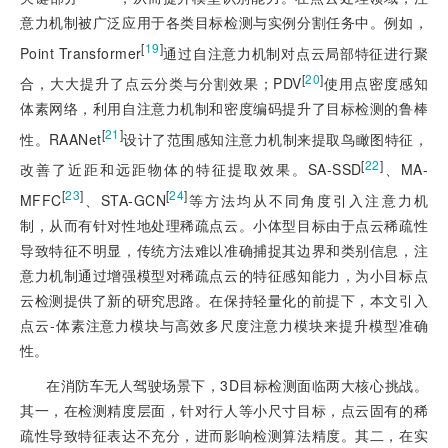
意力机制被广泛应用于各类目标检测与实例分割任务中。例如，
[
19
]
Point Transformer
通过自注意力机制对点云局部特征进行聚
[
20
]
合，大大提升了点云分类与分割效果；PDV
使用点密度感知
体素网络，利用自注意力机制和密度编码提升了目标检测的鲁棒
[
21
]
性。RAANet
设计了范围感知注意力机制来提取鸟瞰图特征，
[
22
]
改善了近距和远距物体的特征提取效果。SA-SSD
、MA-
[
23
]
[
24
]
MFFC
、STA-GCN
等方法均从不同角度引入注意力机
制，从而有针对性地处理稀疏点云。小体型目标由于点云稀疏性
导致特征不明显，传统方法难以准确捕捉其边界和类别信息，注
意力机制通过增强模型对稀疏点云的特征感知能力，为小目标点
云检测提供了新的研究思路。在保持轻量化的前提下，本文引入
点云-体素注意力模块与高效多尺度注意力模块来提升模型准确
性。
在消防车无人驾驶场景下，3D目标检测面临两大核心挑战。
其一，在检测精度层面，针对行人等小尺寸目标，点云固有的稀
疏性导致特征表达不充分，进而影响检测算法精度。其二，在实