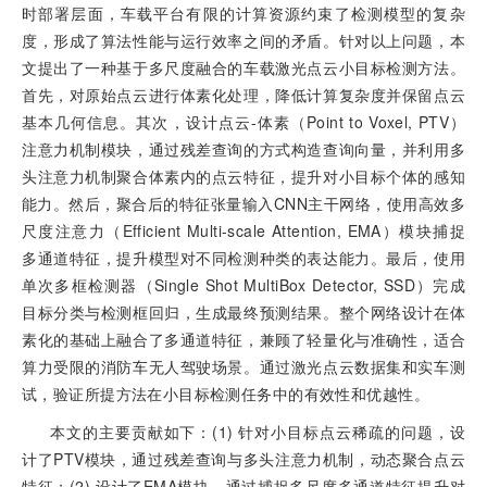
时部署层面，车载平台有限的计算资源约束了检测模型的复杂
度，形成了算法性能与运行效率之间的矛盾。针对以上问题，本
文提出了一种基于多尺度融合的车载激光点云小目标检测方法。
首先，对原始点云进行体素化处理，降低计算复杂度并保留点云
基本几何信息。其次，设计点云-体素（Point to Voxel, PTV）
注意力机制模块，通过残差查询的方式构造查询向量，并利用多
头注意力机制聚合体素内的点云特征，提升对小目标个体的感知
能力。然后，聚合后的特征张量输入CNN主干网络，使用高效多
尺度注意力（Efficient Multi-scale Attention, EMA）模块捕捉
多通道特征，提升模型对不同检测种类的表达能力。最后，使用
单次多框检测器（Single Shot MultiBox Detector, SSD）完成
目标分类与检测框回归，生成最终预测结果。整个网络设计在体
素化的基础上融合了多通道特征，兼顾了轻量化与准确性，适合
算力受限的消防车无人驾驶场景。通过激光点云数据集和实车测
试，验证所提方法在小目标检测任务中的有效性和优越性。
本文的主要贡献如下：(1) 针对小目标点云稀疏的问题，设
计了PTV模块，通过残差查询与多头注意力机制，动态聚合点云
特征；(2) 设计了EMA模块，通过捕捉多尺度多通道特征提升对