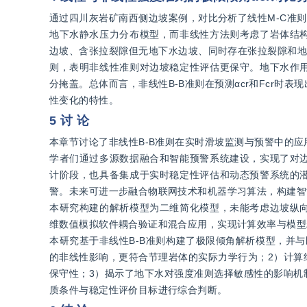
通过四川灰岩矿南西侧边坡案例，对比分析了线性M-C准则和
地下水静水压力分布模型，而非线性方法则考虑了岩体结
边坡、含张拉裂隙但无地下水边坡、同时存在张拉裂隙和地下水
则，表明非线性准则对边坡稳定性评估更保守。地下水作
分掩盖。总体而言，非线性B-B准则在预测αcr和Fcr
性变化的特性。
5 讨 论
本章节讨论了非线性B-B准则在实时滑坡监测与预警中的
学者们通过多源数据融合和智能预警系统建设，实现了对
计阶段，也具备集成于实时稳定性评估和动态预警系统的
警。未来可进一步融合物联网技术和机器学习算法，构建智
本研究构建的解析模型为二维简化模型，未能考虑边坡纵
维数值模拟软件耦合验证和混合应用，实现计算效率与模型
本研究基于非线性B-B准则构建了极限倾角解析模型，并
的非线性影响，更符合节理岩体的实际力学行为；2）计算
保守性；3）揭示了地下水对强度准则选择敏感性的影响机
质条件与稳定性评价目标进行综合判断。