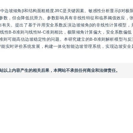
边坡倾角β和结构面粗糙度JRC是关键因素。敏感性分析显示β对极限
参数，但会降低抗滑力。参数影响具有非线性特征和临界阈值效应，张裂缝
布有关。提出了基于许用安全系数反演边坡倾角β的非线性计算模型，
线性B-B准则与线性M-C准则相比，极限倾角计算偏大，安全系数偏
C准则可能高估边坡稳定性的问题。本研究建立的B-B准则解析模型与
智能实时评价系统发展，构建一体化智能边坡管理系统，实现边坡安全
本网站以上内容产生的相关后果，本网站不承担任何商业和法律责任。