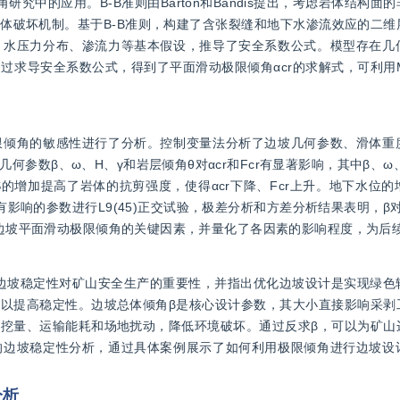
究中的应用。B-B准则由Barton和Bandis提出，考虑岩体结构面
体破坏机制。基于B-B准则，构建了含张裂缝和地下水渗流效应的二维
、水压力分布、渗流力等基本假设，推导了安全系数公式。模型存在几
求导安全系数公式，得到了平面滑动极限倾角αcr的求解式，可利用M
限倾角的敏感性进行了分析。控制变量法分析了边坡几何参数、滑体重
几何参数β、ω、H、γ和岩层倾角θ对αcr和Fcr有显著影响，其中β、ω
S的增加提高了岩体的抗剪强度，使得αcr下降、Fcr上升。地下水位
cr有影响的参数进行L9(45)正交试验，极差分析和方差分析结果表明，β
质边坡平面滑动极限倾角的关键因素，并量化了各因素的影响程度，为后
了边坡稳定性对矿山安全生产的重要性，并指出优化边坡设计是实现绿色
以提高稳定性。边坡总体倾角β是核心设计参数，其大小直接影响采剥
挖量、运输能耗和场地扰动，降低环境破坏。通过反求β，可以为矿山
的边坡稳定性分析，通过具体案例展示了如何利用极限倾角进行边坡设
分析