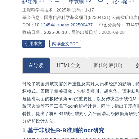
*
1
2
1
2
1
2
”
纪江湖
，
李克钢
，
张小强
安全生产提供理论依据。
工程科学与技术
2025年 页码：1-17
基金信息：
国家自然科学基金项目(52304131);云南省矿
DOI：
10.12454/j.jsuese.202500437
中图分类号：
TU45
收稿日期：
2025-06-10
，
网络出版日期：
2025-09-28
引用本文
阅读全文PDF
AI导读
HTML全文
图(
19
)
表(
10
)
讨论了我国滑坡灾害的严重性及其对人员和经济的影响，
坏模式。回顾了相关研究，包括吴顺川、胡惠华、谭淋耘
危险滑动面的极限倾角αcr的重要性，以及传统基于线性M-
阶形边坡等不同工况下αcr的解析计算。同时，指出了现
特性。提出了将B-B非线性准则引入平面滑动极限倾角研
分析和设计方法。
1 基于非线性B-B准则的αcr研究