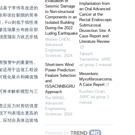
Evaluation of
Implantation from
Seismic Damage
方法基于李伟等改进的
an Oral Advanced
to Non-structural
Cancer at the
水和张拉裂隙的简单
Components in an
Rectal Endoscopic
，Fcr则低于线性准
Isolated Building
Submucosal
During the 2022
渗流场重分布效应部
Dissection Site: A
Luding Earthquake
Case Report and
剪强度随应力状态非线
Weiwei CHEN
,
Literature Review
Advanced
Engineering
Takeshi
Sciences
,
2024
Yamashina
,
JARC
害预警中的重要性。
Short-term Wind
ad group 2 manual
架适用于边坡工程设
Power Prediction:
Mesenteric
Feature Selection
可视化展示和阈值预
Myxofibrosarcoma:
and
A Case Report
ISSACNNBiGRU
可将本解析模型与三
Kunihiro Ozaki
,
Approach
JARC ad group 2
Rui WANG
,
manual
Advanced
虑正应力对剪切强度
Engineering
况下均表现出更高的
Sciences
,
2024
，应结合具体边坡地
Powered by