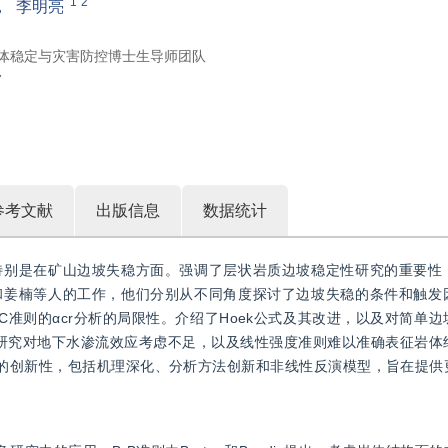
1
2
，
李明亮
山岩体稳定与灾害防控博士生导师团队
7
参考文献
出版信息
数据统计
特别是在矿山边坡失稳方面。强调了层状岩质边坡稳定性研究的重要性
和姜楠等人的工作，他们分别从不同角度探讨了边坡失稳的条件和触发
C准则的αcr分析的局限性。介绍了Hoek公式及其改进，以及对简单
有研究对地下水渗流效应考虑不足，以及线性强度准则难以准确表征岩体
究的创新性，包括机理深化、分析方法创新和非线性反演模型，旨在提供