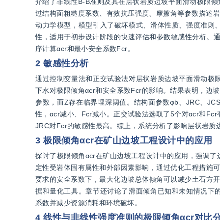
介绍了非线性B-B准则及其在层状岩质边坡平面滑动极限倾角研
过结构面粗糙度系数、有效抗压强度、摩擦角等参数描述岩
动力学模型，模型引入了破坏模式、滑体性质、强度准则
性，适用于初步设计阶段的快速评估和参数敏感性分析。通过
序计算αcr和最小安全系数Fcr。
2 敏感性分析
通过控制变量法和正交试验法对层状岩质边坡平面滑动极
下水对极限倾角αcr和安全系数Fcr的影响。结果表明，边坡
参数，而Z存在临界埋深阈值。结构面参数φb、JRC、JC
性，αcr减小、Fcr减小。正交试验法选取了5个对αcr和F
JRC对Fcr的敏感性最高。综上，系统分析了影响层状岩
3 极限倾角αcr在矿山边坡工程设计中的应用
探讨了极限倾角αcr在矿山边坡工程设计中的应用，强调
定性受岩体固有属性和外部因素影响，通过优化工程措施可
要求的安全系数下，最大化边坡总体倾角可以减少土石方开
据和量化工具。章节还讨论了滑面倾角已知和未知情况下
系数并减少资源消耗和环境破坏。
4 线性与非线性强度准则的极限倾角αcr对比