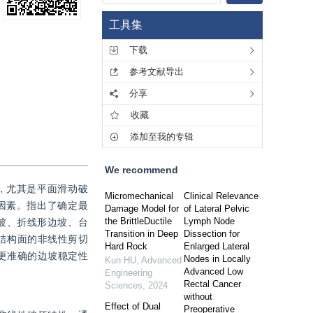
工具集
下载
参考文献导出
分享
收藏
添加至我的专辑
We recommend
，尤其是平面滑动破
Micromechanical
Clinical Relevance
因素。指出了确定最
Damage Model for
of Lateral Pelvic
the BrittleDuctile
Lymph Node
边坡、折线形边坡、台
Transition in Deep
Dissection for
结构面的非线性剪切
Hard Rock
Enlarged Lateral
更准确的边坡稳定性
Nodes in Locally
Kun HU
,
Advanced
Advanced Low
Engineering
Rectal Cancer
Sciences
,
2024
without
Effect of Dual
Preoperative