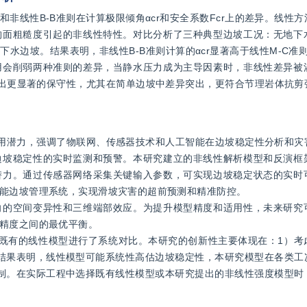
非线性B-B准则在计算极限倾角αcr和安全系数Fcr上的差异。线性
构面粗糙度引起的非线性特性。对比分析了三种典型边坡工况：无地下
边坡。结果表明，非线性B-B准则计算的αcr显著高于线性M-C准则
用会削弱两种准则的差异，当静水压力成为主导因素时，非线性差异被
时表现出更显著的保守性，尤其在简单边坡中差异突出，更符合节理岩体抗
应用潜力，强调了物联网、传感器技术和人工智能在边坡稳定性分析和灾
边坡稳定性的实时监测和预警。本研究建立的非线性解析模型和反演框
潜力。通过传感器网络采集关键输入参数，可实现边坡稳定状态的实时
能边坡管理系统，实现滑坡灾害的超前预测和精准防控。
向的空间变异性和三维端部效应。为提升模型精度和适用性，未来研究
精度之间的最优平衡。
与既有的线性模型进行了系统对比。本研究的创新性主要体现在：1）考
结果表明，线性模型可能系统性高估边坡稳定性，本研究模型在各类工
制。在实际工程中选择既有线性模型或本研究提出的非线性强度模型时