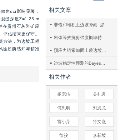
相关文章
倾角αcr影响显著，
深度Z=1.25 m
非饱和堆积土边坡降雨–渗流潜蚀耦合过程模拟
并在贵州石灰岩矿应
低，评估结果更保守。
岩体等效抗剪强度概率特征值评估在边坡稳定性可靠度分析中的应用
反演方法，为边坡工程
风险超前感知与精准
预应力锚索加固土质边坡的稳定性极限分析
边坡稳定性预测的Bayes判别分析方法及应用
相关作者
杨宗佶
吴礼舟
何思明
刘恩龙
雷小芹
符文熹
徐骏
李新坡