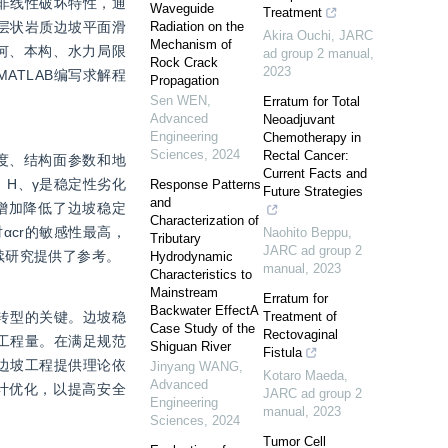
的非线性破坏特性，通
Waveguide
Treatment
层状岩质边坡平面滑
Radiation on the
Akira Ouchi
,
JARC
Mechanism of
何、本构、水力局限
ad group 2 manual
,
Rock Crack
2023
ATLAB编写求解程
Propagation
Sen WEN
,
Erratum for Total
Advanced
Neoadjuvant
Engineering
Chemotherapy in
Sciences
,
2024
Rectal Cancer:
度、结构面参数和地
Current Facts and
、H、γ是稳定性劣化
Response Patterns
Future Strategies
and
的增加降低了边坡稳定
Characterization of
对αcr的敏感性最高，
Naohito Beppu
,
Tributary
JARC ad group 2
续研究提供了参考。
Hydrodynamic
manual
,
2023
Characteristics to
Mainstream
Erratum for
Backwater EffectA
转型的关键。边坡稳
Treatment of
Case Study of the
Rectovaginal
工程量。在满足规范
Shiguan River
Fistula
边坡工程提供理论依
Jinyang WANG
,
Kotaro Maeda
,
Advanced
计优化，以提高安全
JARC ad group 2
Engineering
manual
,
2023
Sciences
,
2024
Tumor Cell