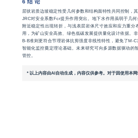
6 结 论
层状岩质边坡稳定性受几何参数和结构面特性共同控制，其中
JRC对安全系数Fcr提升作用突出。地下水作用虽弱于几何
附近稳定性出现转折，与浅表层岩体尺寸效应和应力重分
用，为矿山安全高效、绿色低碳发展提供量化设计依据。非
B-B准则更符合节理岩体抗剪强度非线性特性，避免了M-
智能化监控奠定理论基础。未来研究可向多源数据驱动的
管控。
* 以上内容由AI自动生成，内容仅供参考。对于因使用