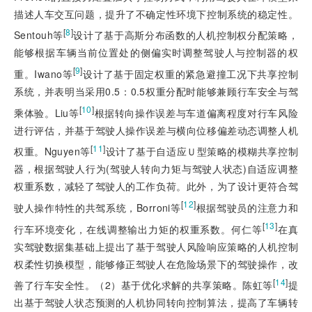
描述人车交互问题，提升了不确定性环境下控制系统的稳定性。
[
8
]
Sentouh等
设计了基于高斯分布函数的人机控制权分配策略，
能够根据车辆当前位置处的侧偏实时调整驾驶人与控制器的权
[
9
]
重。Iwano等
设计了基于固定权重的紧急避撞工况下共享控制
系统，并表明当采用0.5：0.5权重分配时能够兼顾行车安全与驾
[
10
]
乘体验。Liu等
根据转向操作误差与车道偏离程度对行车风险
进行评估，并基于驾驶人操作误差与横向位移偏差动态调整人机
[
11
]
权重。Nguyen等
设计了基于自适应Ｕ
型策略的模糊共享控制
器，根据驾驶人行为(驾驶人转向力矩与驾驶人状态)自适应调整
权重系数，减轻了驾驶人的工作负荷。此外，为了设计更符合驾
[
12
]
驶人操作特性的共驾系统，Borroni等
根据驾驶员的注意力和
[
13
]
行车环境变化，在线调整输出力矩的权重系数。何仁等
在真
实驾驶数据集基础上提出了基于驾驶人风险响应策略的人机控制
权柔性切换模型，能够修正驾驶人在危险场景下的驾驶操作，改
[
14
]
善了行车安全性。（2）基于优化求解的共享策略。陈虹等
提
出基于驾驶人状态预测的人机协同转向控制算法，提高了车辆转