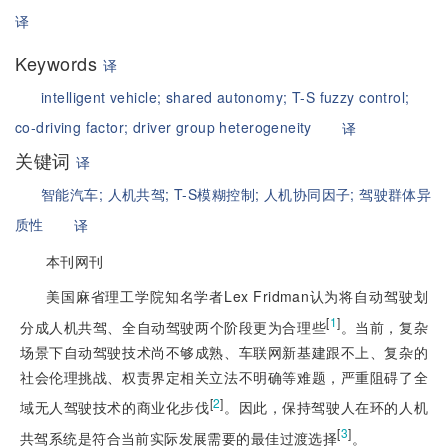
译
Keywords
译
intelligent vehicle;
shared autonomy;
T-S fuzzy control;
co-driving factor;
driver group heterogeneity
译
关键词
译
智能汽车;
人机共驾;
T-S模糊控制;
人机协同因子;
驾驶群体异
质性
译
本刊网刊
美国麻省理工学院知名学者Lex Fridman认为将自动驾驶划
[
1
]
分成人机共驾、全自动驾驶两个阶段更为合理些
。当前，复杂
场景下自动驾驶技术尚不够成熟、车联网新基建跟不上、复杂的
社会伦理挑战、权责界定相关立法不明确等难题，严重阻碍了全
[
2
]
域无人驾驶技术的商业化步伐
。因此，保持驾驶人在环的人机
[
3
]
共驾系统是符合当前实际发展需要的最佳过渡选择
。