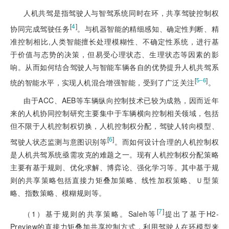
人机共驾是指驾驶人与智驾系统同时在环，共享驾驶控制权
[
4
]
协同完成驾驶任务
。与机器智能的精细感知、确定性判断、精
准控制相比,人类智能擅长处理模糊性、不确定性系统，进行基
于价值与态势的决策，但易受心理状态、生理状态等因素的影
响。从而如何结合驾驶人与智能车辆各自的优势提升人机共驾系
[
]
5‒6
统的智能水平，实现人机混合增强智能，受到了广泛关注
。
由于ACC、AEB等车辆纵向控制技术已较为成熟，因而近年
来的人机协同控制研究主要集中于车辆横向控制相关领域，包括
但不限于人机控制权切换，人机控制权分配，驾驶人转向模型、
[
6
]
驾驶人状态监测与意图识别等
。而如何设计合理的人机控制权
是人机共驾系统亟需攻克的难题之一。现有人机控制权分配策略
主要有基于规则、优化求解、博弈论、强化学习等。其中基于规
则的共享策略包括直接力矩叠加策略、线性加权策略、Ｕ型策
略、指数策略、模糊规则等。
[
7
]
（1）基于规则的共享策略。Saleh等
提出了基于H2-
Preview的直接力矩叠加共享控制方式，利用驾驶人在环模型来