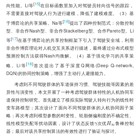
[
15
]
向性能。Li等
在目标函数里加入对驾驶员转向信号的跟踪，
不需要直接对驾驶人行为进行建模，降低了建模难度。（3）基
[
16
]
于博弈论的共享策略。Na等
提出了四种控制范式：分散控制
型、非合作Nash型、非合作Stackelberg型、合作Pareto型。Li
[
17
]
等
在基于博弈论的共享控制框架下引入了驾驶安全域，利用
非合作博弈理论对人机交互关系进行描述，最终通过分布式模型
预测控制方法获得Nash均衡解。（4）基于强化学习的共享策
[
18
]
略。Li等
首次提出了基于深度Q网络(Deep Q-network,
DQN)的协同控制策略，增强了主动行人避撞能力。
考虑到不同驾驶群体的车道保持习惯、驾驶技能等因素的差
异性与演变性，本文开展了一种考虑驾驶群体特性的人机协同车
道保持控制研究。首先建立了模拟实际驾驶人转向行为的线性时
变车路模型；其次设计了面向不同驾驶群体的人机协同因子策
略；再次考虑到模型参数的时变性、轮胎侧偏刚度的不确定性、
线性模型失配等扰动因素，设计了状态反馈
次优
鲁棒控制
γ
H
∞
γ
H
∞
器；最后对该共享控制算法的有效性进行了验证与探讨。