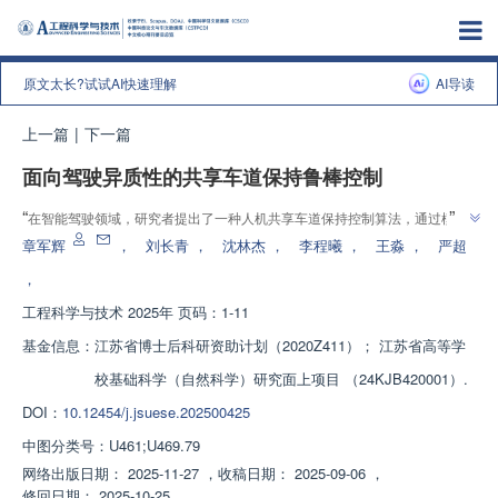
原文太长?试试AI快速理解
AI导读
上一篇
|
下一篇
面向驾驶异质性的共享车道保持鲁棒控制
”
“
在智能驾驶领域，研究者提出了一种人机共享车道保持控制算法，通过模拟
”
驾驶人转向行为，设计协同因子策略，提升人机协同友好性。
章军辉
，
刘长青
，
沈林杰
，
李程曦
，
王淼
，
严超
，
工程科学与技术
2025年 页码：1-11
基金信息：
江苏省博士后科研资助计划（2020Z411）； 江苏省高等学
校基础科学（自然科学）研究面上项目 （24KJB420001）.
DOI：
10.12454/j.jsuese.202500425
中图分类号：
U461;U469.79
网络出版日期：
2025-11-27
，
收稿日期：
2025-09-06
，
修回日期：
2025-10-25