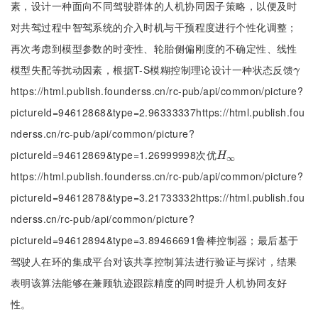
素，设计一种面向不同驾驶群体的人机协同因子策略，以便及时
对共驾过程中智驾系统的介入时机与干预程度进行个性化调整；
再次考虑到模型参数的时变性、轮胎侧偏刚度的不确定性、线性
模型失配等扰动因素，根据T-S模糊控制理论设计一种状态反馈
γ
γ
https://html.publish.founderss.cn/rc-pub/api/common/picture?
pictureId=94612868&type=2.96333337https://html.publish.fou
nderss.cn/rc-pub/api/common/picture?
pictureId=94612869&type=1.26999998次优
H
∞
H
∞
https://html.publish.founderss.cn/rc-pub/api/common/picture?
pictureId=94612878&type=3.21733332https://html.publish.fou
nderss.cn/rc-pub/api/common/picture?
pictureId=94612894&type=3.89466691鲁棒控制器；最后基于
驾驶人在环的集成平台对该共享控制算法进行验证与探讨，结果
表明该算法能够在兼顾轨迹跟踪精度的同时提升人机协同友好
性。