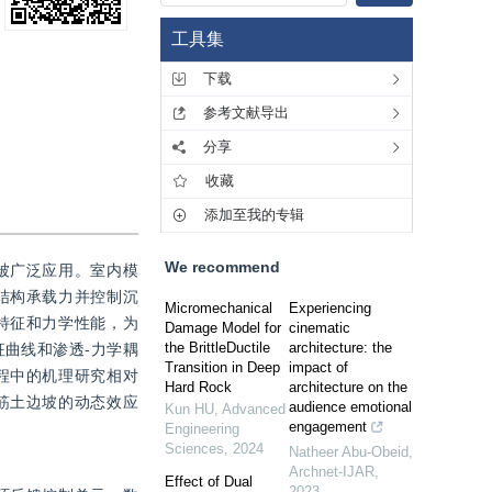
工具集
下载
参考文献导出
分享
收藏
添加至我的专辑
We recommend
被广泛应用。室内模
结构承载力并控制沉
Micromechanical
Experiencing
特征和力学性能，为
Damage Model for
cinematic
the BrittleDuctile
architecture: the
曲线和渗透-力学耦
Transition in Deep
impact of
程中的机理研究相对
Hard Rock
architecture on the
筋土边坡的动态效应
audience emotional
Kun HU
,
Advanced
engagement
Engineering
Sciences
,
2024
Natheer Abu-Obeid
,
Archnet-IJAR
,
Effect of Dual
2023