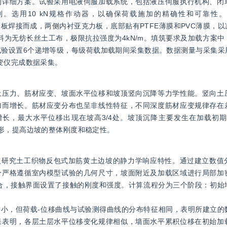
的详细方案。试验采用电液伺服加载系统，包括液压伺服执行机构、闭
。选用10 kN规格作动器，以确保荷载施加的精确性和可靠性
钢和钢板焊接而成，两侧内衬亚克力板，底部贴有PTFE薄膜和PVC薄膜，
材料为无纺长丝土工布，极限抗拉强度为4kN/m。填筑要求及加载方案
载试验设置6个递增等级，每级荷载加载期间采集数据。数据测量与采集
变仪完成数据采集。
土压力、筋材应变、坡面水平位移和坡顶竖向沉降等力学性能。竖向土
加而增长。筋材应变分布也呈非线性特征，不同深度筋材应变规律存在
长，最大水平位移出现在坡高3/4处。坡顶沉降主要发生在加载初期，
形，提高边坡的整体刚度和稳定性。
深入研究土工织物反包式加筋黄土边坡的静力学响应特性。通过建立数值
分严格遵循室内模型试验的几何尺寸，坡面附近及加载区域进行局部加
相耦合，接触界面设置了接触的刚度和强度。计算流程分为三个阶段：初
小，但荷载-位移曲线与试验测得曲线的分布特征相同，表明所建立的
果表明，各层土层水平位移变化规律相似，墙面水平累积位移在初始加