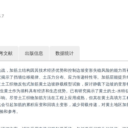
.7
考文献
出版信息
数据统计
挑战，加筋土结构因其技术经济优势和控制边坡变形失稳风险的能力而
究揭示了挡墙位移规律、土压力分布、应力传递特性等。加筋层能提升
过土工织物反包式加筋黄土边坡静载模型试验，探讨静载下边坡的变形
生黄土作为填料具有经济和生态优势。已有研究揭示了黄土的土-水特征
影响。尽管土工织物加筋方法在工程上应用成熟，但其在黄土高填方工
载会引起加筋的累积应变和回填土变形，减少荷载传递，对黄土地区加
验和参考。