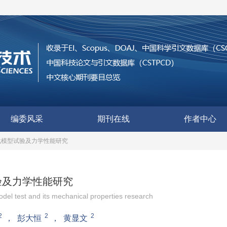
编委风采
期刊在线
作者中心
载模型试验及力学性能研究
验及力学性能研究
odel test and its mechanical properties research
2
2
2
，
彭大恒
，
黄显文