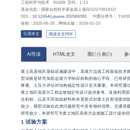
工程科学与技术
2026年 页码：1-13
基金信息：
国家自然科学基金面上项目(5227081832)
DOI：
10.12454/j.jsuese.202500393
中图分类号：
TU435
收稿：
2025-05-28
，
网络出版：
2026-01-23
引用本文
阅读全文PDF
AI导读
HTML全文
图(
34
)
表(
5
)
参
黄土高原地区基础设施建设中，高填方边坡工程面临技术
型试验是研究加筋边坡力学响应机制的核心手段，已有研
降量。土压力评估对结构稳定性设计至关重要。本研究通
黄土地区高填方工程边坡稳定性设计提供参考。直接利用原
合机制，以及不同加筋材料和布置形式对黄土抗剪强度的
较少，模型试验在此类问题研究中具有独特优势。交通荷
研究较少，本研究可为黄土地区高填方边坡施工设计提供经
1 试验方案