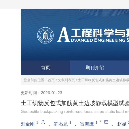
首页
期刊介绍
您当前的位置：
首页 >
文章列表页 >
土工织物反包式加筋黄土边坡静
更新时间：2026-01-23
土工织物反包式加筋黄土边坡静载模型试
Geotextile backpacking reinforced loess slope static load m
*
1
1
1
刘金刚
，
罗杰龙
，
富海鹰
，
赵显