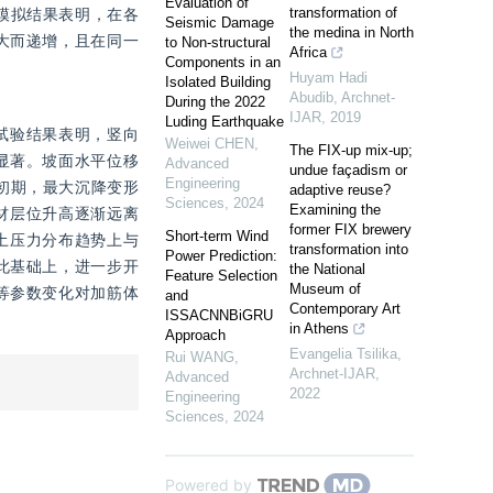
Evaluation of
transformation of
模拟结果表明，在各
Seismic Damage
the medina in North
大而递增，且在同一
to Non-structural
Africa
Components in an
Huyam Hadi
Isolated Building
Abudib
,
Archnet-
During the 2022
IJAR
,
2019
Luding Earthquake
试验结果表明，竖向
Weiwei CHEN
,
The FIX-up mix-up;
显著。坡面水平位移
Advanced
undue façadism or
Engineering
载初期，最大沉降变形
adaptive reuse?
Sciences
,
2024
Examining the
材层位升高逐渐远离
former FIX brewery
Short-term Wind
土压力分布趋势上与
transformation into
Power Prediction:
此基础上，进一步开
the National
Feature Selection
Museum of
等参数变化对加筋体
and
Contemporary Art
ISSACNNBiGRU
in Athens
Approach
Evangelia Tsilika
,
Rui WANG
,
Archnet-IJAR
,
Advanced
2022
Engineering
Sciences
,
2024
Powered by