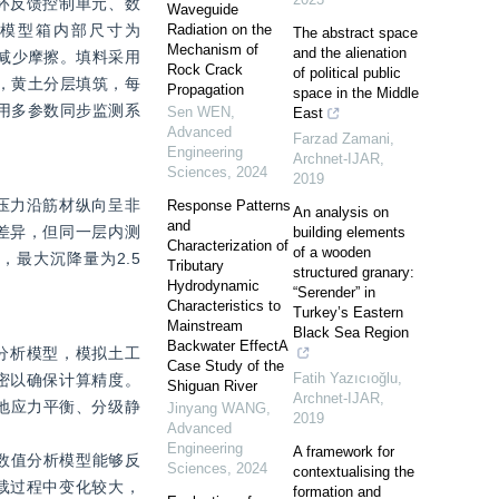
环反馈控制单元、数
Waveguide
。模型箱内部尺寸为
Radiation on the
The abstract space
Mechanism of
and the alienation
以减少摩擦。填料采用
Rock Crack
of political public
中，黄土分层填筑，每
Propagation
space in the Middle
采用多参数同步监测系
Sen WEN
,
East
Advanced
Farzad Zamani
,
Engineering
Archnet-IJAR
,
Sciences
,
2024
2019
压力沿筋材纵向呈非
Response Patterns
An analysis on
and
差异，但同一层内测
building elements
Characterization of
of a wooden
最大沉降量为2.5 
Tributary
structured granary:
Hydrodynamic
“Serender” in
Characteristics to
Turkey’s Eastern
Mainstream
Black Sea Region
Backwater EffectA
分析模型，模拟土工
Case Study of the
Fatih Yazıcıoğlu
,
密以确保计算精度。
Shiguan River
Archnet-IJAR
,
始地应力平衡、分级静
Jinyang WANG
,
2019
Advanced
Engineering
A framework for
数值分析模型能够反
Sciences
,
2024
contextualising the
载过程中变化较大，
formation and