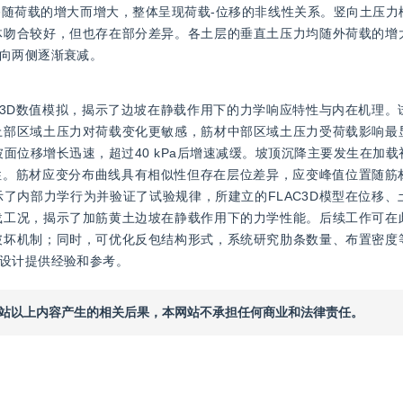
随荷载的增大而增大，整体呈现荷载-位移的非线性关系。竖向土压力
体吻合较好，但也存在部分差异。各土层的垂直土压力均随外荷载的增
向两侧逐渐衰减。
C3D数值模拟，揭示了边坡在静载作用下的力学响应特性与内在机理。
上部区域土压力对荷载变化更敏感，筋材中部区域土压力受荷载影响最
坡面位移增长迅速，超过40 kPa后增速减缓。坡顶沉降主要发生在加
定性。筋材应变分布曲线具有相似性但存在层位差异，应变峰值位置随筋
了内部力学行为并验证了试验规律，所建立的FLAC3D模型在位移、
载工况，揭示了加筋黄土边坡在静载作用下的力学性能。后续工作可在
破坏机制；同时，可优化反包结构形式，系统研究肋条数量、布置密度
设计提供经验和参考。
本网站以上内容产生的相关后果，本网站不承担任何商业和法律责任。