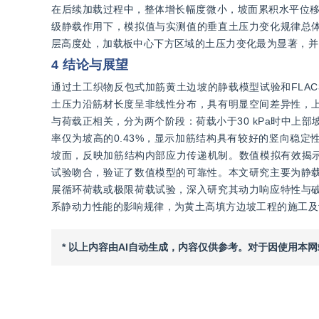
在后续加载过程中，整体增长幅度微小，坡面累积水平位移
级静载作用下，模拟值与实测值的垂直土压力变化规律总
层高度处，加载板中心下方区域的土压力变化最为显著，并
4 结论与展望
通过土工织物反包式加筋黄土边坡的静载模型试验和FLA
土压力沿筋材长度呈非线性分布，具有明显空间差异性，
与荷载正相关，分为两个阶段：荷载小于30 kPa时中上部
率仅为坡高的0.43%，显示加筋结构具有较好的竖向稳
坡面，反映加筋结构内部应力传递机制。数值模拟有效揭示
试验吻合，验证了数值模型的可靠性。本文研究主要为静
展循环荷载或极限荷载试验，深入研究其动力响应特性与
系静动力性能的影响规律，为黄土高填方边坡工程的施工及
* 以上内容由AI自动生成，内容仅供参考。对于因使用