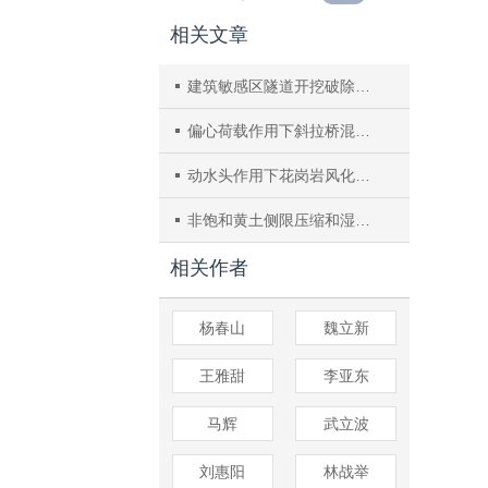
相关文章
建筑敏感区隧道开挖破除抗滑桩扰动试验研究与数值分析
偏心荷载作用下斜拉桥混合塔结合段受力性能及传力机理研究
动水头作用下花岗岩风化土内部侵蚀试验研究
非饱和黄土侧限压缩和湿陷试验的宏微观离散元特性分析
相关作者
杨春山
魏立新
王雅甜
李亚东
马辉
武立波
刘惠阳
林战举