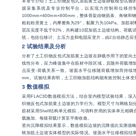
本章节介绍了土工织物反包式加筋黄土边坡静载模型试验
据采集系统及专业控制平台，以实现力控制和位移控制
1000mm×400mm×800mm，整体骨架由钢筋条、角
粗粒粉质黄土，内摩擦角为29°，黏聚力为10kPa。加筋
层压实度不低于92%，共构建10层加筋土边坡结构。荷
统，包括位移计、土压力盒和电阻应变片，由2台动静态应
2 试验结果及分析
分析了土工织物反包式加筋黄土边坡在静载作用下的竖向
线性分布，应力峰值集中在筋材中段区域，且随外荷载增
点应变-荷载关系一致。坡面水平位移随荷载增加而持续增
mm。试验结果表明，土工织物加筋结构能有效控制土体变
3 数值模拟
采用FLAC3D数值模拟方法，结合室内模型试验结果，
织物反包式加筋黄土边坡的力学行为。模型尺寸与网格划
筋材采用Shell结构单元模拟，与填料所用的实体单元
载施加、每级荷载计算至平衡收敛。
竖向沉降模拟结果显示，数值模拟边坡的沉降值比实测值略
映加筋土边坡实体模型的实际情况。坡面水平位移模拟结