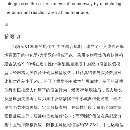
field governs the corrosion evolution pathway by modulating
the dominant reaction area at the interface.
译
摘要
译
为揭示X100钢的电化学-力学耦合机制，建立了引入腐蚀速率
增强因子的电化学-力学双向耦合理论。采用多物理场仿真软件构
建含缺陷X100钢在近中性pH碳酸氢盐溶液中的应力腐蚀数值模
型，经网格无关性验证确认模型收敛，且仿真结果与实验数据对
比相对误差小于5%，验证了模型的有效性与可靠性。基于验证模
型得出恒拉应力作用下的腐蚀行为：经历25年腐蚀后，应力增长
及壁厚损失显著；应力集中驱动缺陷中部形成自催化通道，最终
发展为宽浅型蚀坑。定量分析表明：在弹性阶段，缺陷全域维持
阳极反应主导，腐蚀电位负偏移较小；而塑性阶段仅在局部应力
集中区维持阳极反应，阳极主导区域缩减约78.26%，中心区电位