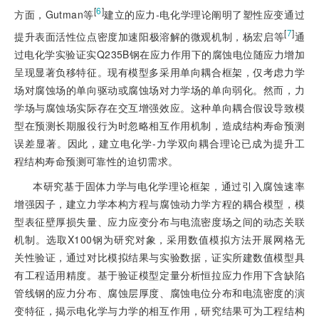
[
6
]
方面，Gutman等
建立的应力-电化学理论阐明了塑性应变通过
[
7
]
提升表面活性位点密度加速阳极溶解的微观机制，杨宏启等
通
过电化学实验证实Q235B钢在应力作用下的腐蚀电位随应力增加
呈现显著负移特征。现有模型多采用单向耦合框架，仅考虑力学
场对腐蚀场的单向驱动或腐蚀场对力学场的单向弱化。然而，力
学场与腐蚀场实际存在交互增强效应。这种单向耦合假设导致模
型在预测长期服役行为时忽略相互作用机制，造成结构寿命预测
误差显著。因此，建立电化学-力学双向耦合理论已成为提升工
程结构寿命预测可靠性的迫切需求。
本研究基于固体力学与电化学理论框架，通过引入腐蚀速率
增强因子，建立力学本构方程与腐蚀动力学方程的耦合模型，模
型表征壁厚损失量、应力应变分布与电流密度场之间的动态关联
机制。选取X100钢为研究对象，采用数值模拟方法开展网格无
关性验证，通过对比模拟结果与实验数据，证实所建数值模型具
有工程适用精度。基于验证模型定量分析恒拉应力作用下含缺陷
管线钢的应力分布、腐蚀层厚度、腐蚀电位分布和电流密度的演
变特征，揭示电化学与力学的相互作用，研究结果可为工程结构