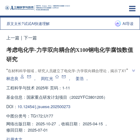
原文太长?试试AI快速理解
AI导读
上一篇
|
下一篇
考虑电化学-力学双向耦合的X100钢电化学腐蚀数值
研究
”
“
在材料科学领域，研究人员建立了电化学-力学双向耦合理论，揭示了X100
”
钢的电化学-力学耦合机制，为应力腐蚀研究提供了新视角。
林忠良
，
闵红光
，
姜浩
，
工程科学与技术
2025年 页码：1-11
基金信息：
国家重点研发计划项目（2022YFC3801205）
DOI：
10.12454/j.jsuese.202500273
中图分类号：
TG172;U177
网络出版日期：
2025-10-27
，
收稿日期：
2025-04-15
，
修回日期：
2025-07-01
引用本文