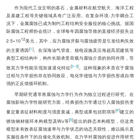
作为现代工业文明的基石，金属材料在航空航天、海洋工程
及基建工程等关键领域具有广泛应用。在复杂环境-力学耦合工
况下，金属腐蚀已成为制约工程结构安全服役的核心挑战。据国
际腐蚀工程师协会统计，全球每年因腐蚀导致的直接经济损失达
12
2.5×10
美元，其中，应力腐蚀开裂与腐蚀疲劳是引发结构失效
[
1
]
的主要诱因
。在深海油气管道、核电设施及沿海超高层建筑等
典型工程结构中，构件长期承受荷载与腐蚀介质的协同作用，导
[
]
2‒3
致其力学性能呈现加速退化特征
。这种现象的本质在于腐蚀
过程与力学损伤存在协同效应，电化学侵蚀与力学损伤形成自增
强的正反馈循环机制。
早期研究通常将腐蚀与力学行为作为独立过程进行研究。在
腐蚀影响力学性能研究方面，经典损伤力学通过引入腐蚀损伤变
[
4
]
量定量表征材料刚度与强度衰减，典型成果包括郭琪等
建立的
[
5
]
锈蚀钢材循环本构模型及Wu等
提出的静态本构模型，但这类
模型未有效表征腐蚀速率与力学状态的动态关联性，难以揭示真
实服役条件下的自催化失效机制。在力学对腐蚀的促进作用研究