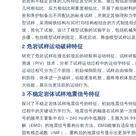
岩腔和不稳定岩体的几何特征及空间关系。通过相似原理
几何相似比、应力相似比和重度相似比。开展了相似材料
密和养护制备出不同配比的标准试样，并测定其物理和力
型试样，采用铸铁结构与3D打印结构相结合的方式制造组
坡，简化了试验。设计了模型试验的试验平台，包括机械
步骤，包括模型试样的固定、系统启动、释放模型试样以及
2 危岩试样运动破碎特征
研究了危岩试样在撞击斜坡后的碎裂和运动特征。试样碎
测速（PIV）技术，分析了试样运动过程中的运动学特征
运动过程可分为三个阶段：初始倾倒阶段，试样自由倾倒
积阶段，块体进一步破碎，动能逐渐耗散，最终堆积体形
大动能，展示出更活跃的运动行为。
3 不稳定岩体试样地震信号特征
探讨了不稳定岩体试样地震信号的特征。初始地震信号特
过程中的关键动力学行为。地震信号的幅值在试样第一次
号的频率主要集中在0 ~ 240 Hz的中低频段，主频为3
解（EMD）的地震信号重构分析方法。EMD能够自适应
固有模态函数（IMF）。重构后的地震信号显示出更加平