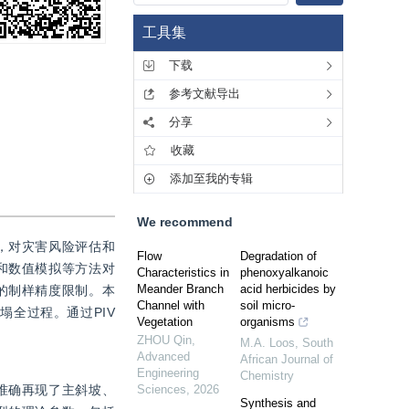
工具集
下载
参考文献导出
分享
收藏
添加至我的专辑
We recommend
，对灾害风险评估和
Flow
Degradation of
和数值模拟等方法对
Characteristics in
phenoxyalkanoic
Meander Branch
acid herbicides by
的制样精度限制。本
Channel with
soil micro-
全过程。通过PIV
Vegetation
organisms
ZHOU Qin
,
M.A. Loos
,
South
Advanced
African Journal of
Engineering
Chemistry
准确再现了主斜坡、
Sciences
,
2026
Synthesis and