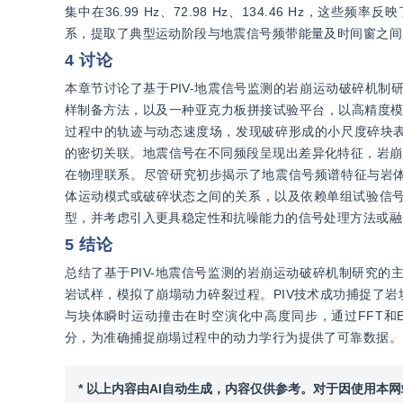
集中在36.99 Hz、72.98 Hz、134.46 Hz
系，提取了典型运动阶段与地震信号频带能量及时间窗之间
4 讨论
本章节讨论了基于PIV-地震信号监测的岩崩运动破碎机
样制备方法，以及一种亚克力板拼接试验平台，以高精度模
过程中的轨迹与动态速度场，发现破碎形成的小尺度碎块
的密切关联。地震信号在不同频段呈现出差异化特征，岩崩
在物理联系。尽管研究初步揭示了地震信号频谱特征与岩
体运动模式或破碎状态之间的关系，以及依赖单组试验信号
型，并考虑引入更具稳定性和抗噪能力的信号处理方法或融
5 结论
总结了基于PIV-地震信号监测的岩崩运动破碎机制研究
岩试样，模拟了崩塌动力碎裂过程。PIV技术成功捕捉了
与块体瞬时运动撞击在时空演化中高度同步，通过FFT和
分，为准确捕捉崩塌过程中的动力学行为提供了可靠数据。
* 以上内容由AI自动生成，内容仅供参考。对于因使用