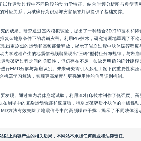
，这些频率反映了试样运动过程中不同阶段的动力学特征。结合时频分析图与典
的对应关系，为破碎行为识别与灾害预警判识提供了基础支撑。
制研究的成果。研究通过室内模拟试验，提出了一种结合3D打印技术和
拟复杂地形条件下的岩崩灾害。利用PIV技术，研究清晰地重现了不稳
表现出更剧烈的运动和高频能量释放，揭示了岩崩过程中块体破碎程度
动力学过程产生的地震信号频谱呈现出“三峰”型特征分布规律，与岩崩
体运动破碎过程之间的关联性，但仍存在不足，如缺乏明确的统计建模
进行EMD分解与频谱识别。未来研究需引入多组工况下的重复性实验
合机器学习算法，实现更高精度与更强通用性的信号识别机制。
的主要发现。通过室内岩体崩塌试验，利用3D打印技术制作了低强度、
岩块在崩塌中的复杂运动轨迹和速度场，特别是破碎后小块体的非线性动
EMD方法有效去除了地震信号中的高频噪声干扰，揭示了不同块体运
本网站以上内容产生的相关后果，本网站不承担任何商业和法律责任。