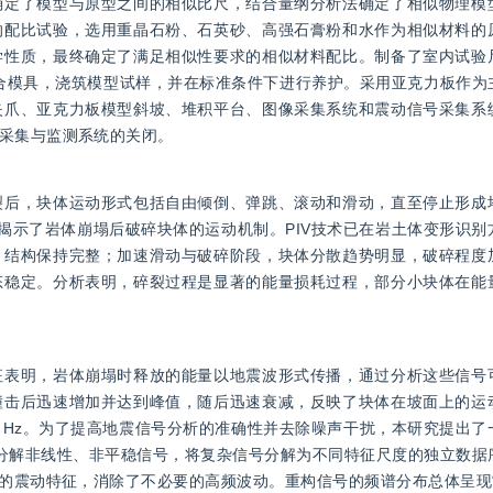
确定了模型与原型之间的相似比尺，结合量纲分析法确定了相似物理模
的配比试验，选用重晶石粉、石英砂、高强石膏粉和水作为相似材料的
学性质，最终确定了满足相似性要求的相似材料配比。制备了室内试验
合模具，浇筑模型试样，并在标准条件下进行养护。采用亚克力板作为
夹爪、亚克力板模型斜坡、堆积平台、图像采集系统和震动信号采集系
采集与监测系统的关闭。
裂后，块体运动形式包括自由倾倒、弹跳、滚动和滑动，直至停止形成
，揭示了岩体崩塌后破碎块体的运动机制。PIV技术已在岩土体变形识
，结构保持完整；加速滑动与破碎阶段，块体分散趋势明显，破碎程度
态稳定。分析表明，碎裂过程是显著的能量损耗过程，部分小块体在能
征表明，岩体崩塌时释放的能量以地震波形式传播，通过分析这些信号
撞击后迅速增加并达到峰值，随后迅速衰减，反映了块体在坡面上的运
6.99 Hz。为了提高地震信号分析的准确性并去除噪声干扰，本研究提出
地分解非线性、非平稳信号，将复杂信号分解为不同特征尺度的独立数据
滑的震动特征，消除了不必要的高频波动。重构信号的频谱分布总体呈现