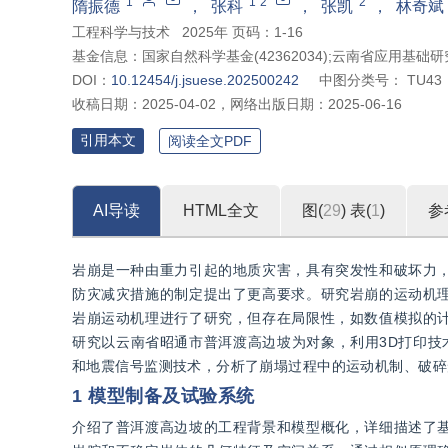
1
1
2
2
”
隋振德
，
张科
，
张凯
，
林奇斌
据。
工程科学与技术
2025年 页码：1-16
基金信息：
国家自然科学基金(42362034);云南省应用基础研究计
DOI：
10.12454/j.jsuese.202500242
中图分类号：
TU43
收稿日期：
2025-04-02
，
网络出版日期：
2025-06-16
引用本文
阅读全文PDF
AI导读
HTML全文
图(
29
)
表(
1
)
参
岩崩是一种由重力引起的地质灾害，具有突发性和破坏力
防灾减灾措施的制定提出了更高要求。研究岩崩的运动机
岩崩运动机理进行了研究，但存在局限性，如数值模拟的
研究以云南省昭通市普洱渡高边坡为对象，利用3D打印技
和地震信号监测技术，分析了崩塌过程中的运动机制、破碎
1 模型制备及试验系统
介绍了普洱渡高边坡的工程背景和模型概化，详细描述了