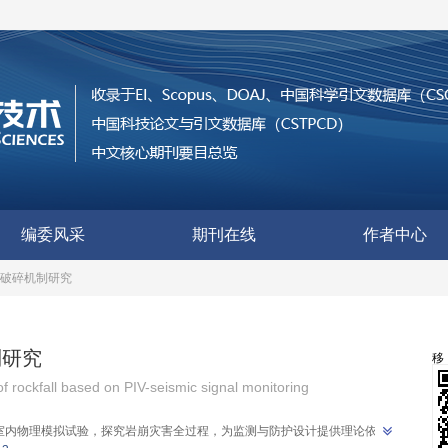
编委风采
期刊在线
作者中心
动破碎机制研究
制研究
 rockfall based on PIV-seismic signal monitoring
室内物理模拟试验，探究岩崩灾害全过程，为监测与防护设计提供理论依