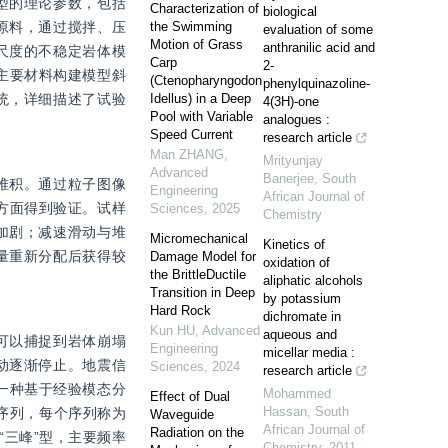
型的理论参数，包括
Characterization of
biological
原料，通过搅拌、压
the Swimming
evaluation of some
Motion of Grass
anthranilic acid and
尺度的不稳定岩体模
Carp
2-
主要材料构建模型斜
(Ctenopharyngodon
phenylquinazoline-
统，详细描述了试验
Idellus) in a Deep
4(3H)-one
Pool with Variable
analogues :
Speed Current
research article
Man ZHANG
,
Mrityunjay
Advanced
Banerjee
,
South
堆积。通过粒子图像
Engineering
African Journal of
别方面得到验证。试样
Sciences
,
2025
Chemistry
加剧；减速滑动与堆
Micromechanical
Kinetics of
量重新分配后获得较
Damage Model for
oxidation of
the BrittleDuctile
aliphatic alcohols
Transition in Deep
by potassium
Hard Rock
dichromate in
Kun HU
,
Advanced
aqueous and
可以捕捉到岩体崩塌
Engineering
micellar media :
动逐渐停止。地震信
Sciences
,
2024
research article
了一种基于经验模态分
Mohammed
Effect of Dual
Hassan
,
South
序列，每个序列称为
Waveguide
African Journal of
Radiation on the
“三峰”型，主要频率
Chemistry
,
2011