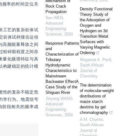
Mechanism of
型震动频率的时间定位关
Rock Crack
Density Functional
Propagation
Theory Study of
Sen WEN
,
the Adsorption of
Advanced
Oxygen and
Engineering
铸铁工艺的复杂岩体试
Hydrogen on 3d
Sciences
,
2024
Transition Metal
定岩体试样撞击运动
Surfaces with
Response Patterns
与高频能量释放之间
Varying Magnetic
and
过程碎裂程度之间存
Ordering
Characterization of
来量化频谱特征与具
Tributary
Mogamat A. Peck
,
Hydrodynamic
South African
以构建稳定的统计模
Characteristics to
Journal of
Mainstream
Chemistry
Backwater EffectA
The determination
Case Study of the
of molecular-weight
高脆性的复杂不稳定危
Shiguan River
distributions of
Jinyang WANG
,
力学行为。地震信号
maize starch
Advanced
动阶段相关的频率成
dextrins by gel
Engineering
chromatography
Sciences
,
2024
A.M. Churms
,
South African
Journal of
Chemistry