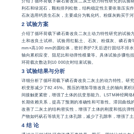
介绍了循环荷载下磷石膏改良二灰土动力特性研究的试验
利石和绿泥石，颗粒排列松散，结构稳定性主要依靠压实作用
石灰选用钙质生石灰，主要成分为氧化钙。粉煤灰购买于河
2 试验方案
介绍了循环荷载下磷石膏改良二灰土动力特性研究的试验
土和改良土试样。试验用红黏土、石灰、粉煤灰、磷石膏等
mm×高100 mm的圆柱体，密封养护7天后进行固结不排
轴向累积应变、阻尼比和动弹性模量等。具体试验步骤包括
环荷载次数达到10 000次时结束试验。
3 试验结果与分析
详细分析了循环荷载下磷石膏改良二灰土的动力特性。研究
积变形减少了82.45%。围压的增加导致改良土的轴向
间接触更紧密，增强了土体的抗变形能力。LSTM神经网
长期依赖关系，提高了预测的准确性和可靠性。滞回曲线
改善了二灰土的结构密实性，增强了土体的刚度和抵抗弹
产物如钙矾石等填充了土体孔隙，减少了孔隙率，增强了土
4 结 论