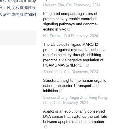
压和固结比增加而减
Hanwen Zhu
,
Cell Discovery
,
2024
改良土刚度和抗弹性变
Integrated compact regulators of
入后生成的胶结物附
protein activity enable control of
signaling pathways and genome-
editing in vivo
Nik Franko
,
Cell Discovery
,
2024
The E3 ubiquitin ligase MARCH2
protects against myocardial ischemia-
reperfusion injury through inhibiting
pyroptosis via negative regulation of
PGAM5/MAVS/NLRP3...
Shuolin Liu
,
Cell Discovery
,
2024
Structural insights into human organic
cation transporter 1 transport and
inhibition
Shuhao Zhang, Angqi Zhu, Fang Kong,
et al.
,
Cell Discovery
,
2024
Apaf-1 is an evolutionarily conserved
DNA sensor that switches the cell fate
between apoptosis and inflammation