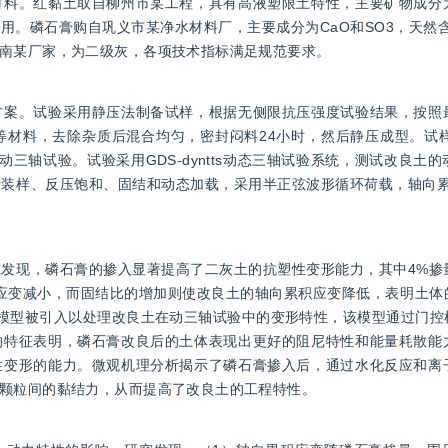
材料。红黏土取自柳州市某工程，具有高液塑限土特性，主要矿物成分
。磷石膏购自巩义市某净水材料厂，主要成分为CaO和SO3，天然含水
南某厂家，为二级灰，各项技术指标满足规范要求。
方案。试验采用静压法制备试样，根据无侧限抗压强度试验结果，按照
材料，去除杂质后混合均匀，密封闷料24小时，然后静压成型。试样采
水动三轴试验。试验采用GDS-dyntts动态三轴试验系统，测试改良土
装样、反压饱和、固结和动态加载，采用半正弦波形循环荷载，轴向累
发现，磷石膏的掺入显著提高了二灰土的抗塑性变形能力，其中4%掺
累积应变减小，而固结比的增加则使改良土的轴向累积应变降低，表明土
络模型被引入以处理改良土在动三轴试验中的变形特性，该模型通过门控
的特征表明，磷石膏改良后的土体表现出更好的阻尼特性和能量耗散能
性变形的能力。微观机理分析揭示了磷石膏掺入后，通过水化反应和离
颗粒间的黏结力，从而提高了改良土的工程特性。