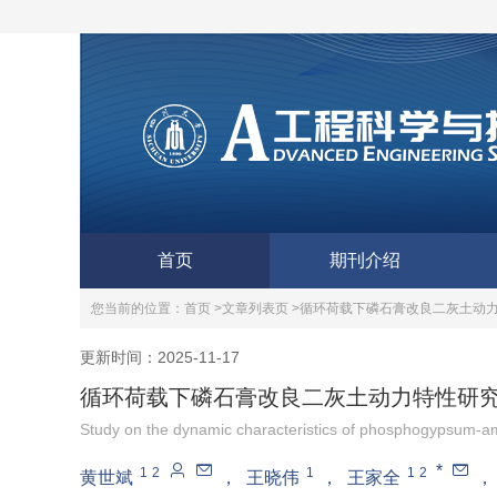
首页
期刊介绍
您当前的位置：
首页 >
文章列表页 >
循环荷载下磷石膏改良二灰土动
更新时间：2025-11-17
循环荷载下磷石膏改良二灰土动力特性研
Study on the dynamic characteristics of phosphogypsum-am
*
1
2
1
1
2
黄世斌
，
王晓伟
，
王家全