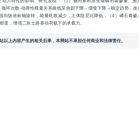
土动力特性的影响。研究发现：（1）轴向累积应变随磷石膏掺量、围
加，循环次数-动弹性模量关系曲线呈急剧下降→缓慢下降→稳定趋势，
线向纵坐标轴旋转，能量耗散减少，土体阻尼比降低；（4）磷石膏掺
密度，增强二灰土路基动荷载下的承载力。
本网站以上内容产生的相关后果，本网站不承担任何商业和法律责任。