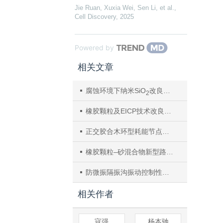
Jie Ruan, Xuxia Wei, Sen Li, et al.
,
Cell Discovery
,
2025
Powered by
相关文章
腐蚀环境下纳米SiO
改良水泥土动弹性模量与阻尼比试验
2
橡胶颗粒及EICP技术改良黄土动力特性试验
正交胶合木环型耗能节点设计与抗剪试验研究
橡胶颗粒–砂混合物新型路基填料动力参数特性的试验研究
防微振隔振沟振动控制性能研究
相关作者
寇强
杨本驰