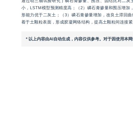
通过动三轴试验研究了磷石膏掺量、围压、固结比对二灰
小，LSTM模型预测精度高；（2）磷石膏掺量和围压增
形能力优于二灰土；（3）磷石膏掺量增加，改良土滞回曲
着于土颗粒表面，形成胶凝网络结构，提高土颗粒间连接紧
* 以上内容由AI自动生成，内容仅供参考。对于因使用