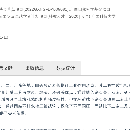
金重点项目(2022GXNSFDA035081);广西自然科学基金项目
水平创新团队及卓越学者计划项目(桂教人才［2020］6号);广西科技大学
1
1-13
考文献
出版信息
数据统计
、广西、广东等地，由碳酸盐岩长期红土化作用形成。其工程性质包括
改良红黏土具有耐久、经济、环保等优点，通过掺入磷石膏、石灰、矿
入后可改善土壤孔隙结构和强度特性。但循环荷载下磷石膏改良二灰土
比，通过固结不排水动三轴试验，探究了不同围压、固结比下二灰土及
供了参考依据。