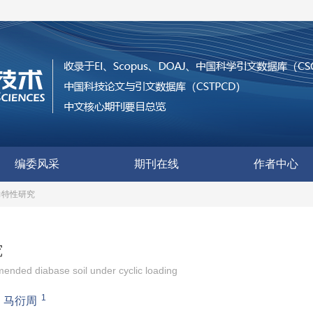
编委风采
期刊在线
作者中心
力特性研究
究
ended diabase soil under cyclic loading
1
，
马衍周