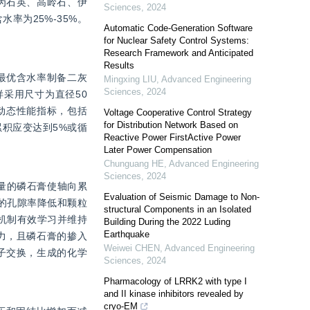
为石英、高岭石、伊
Sciences
,
2024
率为25%-35%。
Automatic Code-Generation Software
for Nuclear Safety Control Systems:
Research Framework and Anticipated
Results
最优含水率制备二灰
Mingxing LIU
,
Advanced Engineering
Sciences
,
2024
用尺寸为直径50 
的动态性能指标，包括
Voltage Cooperative Control Strategy
for Distribution Network Based on
积应变达到5%或循
Reactive Power FirstActive Power
Later Power Compensation
Chunguang HE
,
Advanced Engineering
Sciences
,
2024
量的磷石膏使轴向累
Evaluation of Seismic Damage to Non-
体的孔隙率降低和颗粒
structural Components in an Isolated
机制有效学习并维持
Building During the 2022 Luding
Earthquake
力，且磷石膏的掺入
Weiwei CHEN
,
Advanced Engineering
子交换，生成的化学
Sciences
,
2024
Pharmacology of LRRK2 with type I
and II kinase inhibitors revealed by
cryo-EM