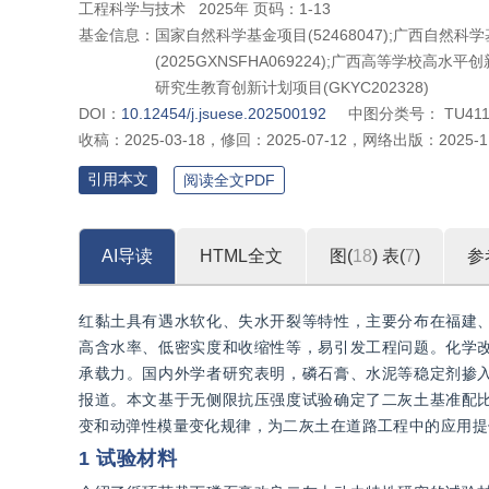
工程科学与技术
2025年 页码：1-13
基金信息：
国家自然科学基金项目(52468047);广西自然科学基
(2025GXNSFHA069224);广西高等学校高
研究生教育创新计划项目(GKYC202328)
DOI：
10.12454/j.jsuese.202500192
中图分类号：
TU41
收稿：
2025-03-18
，
修回：
2025-07-12
，
网络出版：
2025-1
引用本文
阅读全文PDF
AI导读
HTML全文
图(
18
)
表(
7
)
参
红黏土具有遇水软化、失水开裂等特性，主要分布在福建
高含水率、低密实度和收缩性等，易引发工程问题。化学
承载力。国内外学者研究表明，磷石膏、水泥等稳定剂掺
报道。本文基于无侧限抗压强度试验确定了二灰土基准配
变和动弹性模量变化规律，为二灰土在道路工程中的应用提
1 试验材料