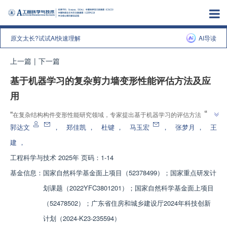
原文太长?试试AI快速理解
AI导读
上一篇
|
下一篇
基于机器学习的复杂剪力墙变形性能评估方法及应
用
”
“
在复杂结构构件变形性能研究领域，专家提出基于机器学习的评估方法，为
”
构件变形性能评估提供新方案。
郭达文
，
郑佳凯
，
杜键
，
马玉宏
，
张梦月
，
王
建
，
工程科学与技术
2025年 页码：1-14
基金信息：
国家自然科学基金面上项目（52378499）；国家重点研发计
划课题（2022YFC3801201）；国家自然科学基金面上项目
（52478502）；广东省住房和城乡建设厅2024年科技创新
计划（2024-K23-235594）