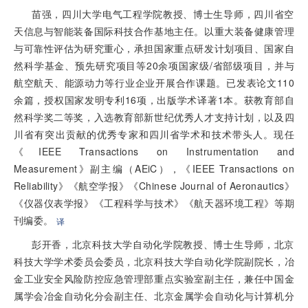
苗强，四川大学电气工程学院教授、博士生导师，四川省空
天信息与智能装备国际科技合作基地主任。以重大装备健康管理
与可靠性评估为研究重心，承担国家重点研发计划项目、国家自
然科学基金、预先研究项目等20余项国家级/省部级项目，并与
航空航天、能源动力等行业企业开展合作课题。已发表论文110
余篇，授权国家发明专利16项，出版学术译著1本。获教育部自
然科学奖二等奖，入选教育部新世纪优秀人才支持计划，以及四
川省有突出贡献的优秀专家和四川省学术和技术带头人。现任
《IEEE Transaction
s on Instrumentation and
Measurement》副主编（AEiC），《IEEE Transactions on
Reliability》《航空学报》《Chinese Journal of Aeronautics》
《仪器仪表学报》《工程科学与技术》《航天器环境工程》等期
刊编委。
译
彭开香，北京科技大学自动化学院教授、博士生导师，北京
科技大学学术委员会委员，北京科技大学自动化学院副院长，冶
金工业安全风险防控应急管理部重点实验室副主任，兼任中国金
属学会冶金自动化分会副主任、北京金属学会自动化与计算机分