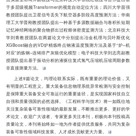
于多层级视频Transformer的视觉自动定位方法；四川大学苗强
教授团队提出卫星信号丢失下航空器多阶段高度预测方法；华南
理工大学晋刚教授团队提出一种基于多源数据融合与卷积长短期
记忆神经网络的聚合物挤出过程熔体密度监测方法；北京科技大
学刘青教授团队在两篇论文中分别提出冶金机理与贝叶斯优化
XGBoost融合的VD炉精炼终点钢液温度预测方法及基于“炉–机
对应”的炼钢–连铸排产灰狼优化模型；电子科技大学刘志亮副教
授团队提出基于振动分析的液驱往复式氢气压缩机压缩周期参数
非直接测量方法。
译
上述9篇论文，均理论联系实际，既有重要的理论价值，又
有明显的工程意义。重大装备信息物理系统异常检测与安全控制
是保障重大装备安全可靠运行的重要途径，是实现国家科技自立
自强和质量强国的必然选择。《工程科学与技术》将一如既往地
关注复杂装备可靠性领域的最新发展，不断推出更多、更好的学
术论文，欢迎广大读者、专家更多关注本刊，积极向本刊投稿高
质量论文，本刊将始终如一地为作者提供优质服务，共同为复杂
装备可靠性领域科技发展、人才成长贡献更大力量。
译