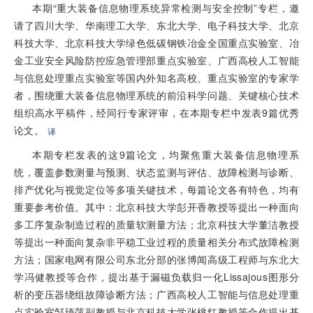
本期“重大装备信息物理系统异常检测与安全控制”专栏，邀
请了四川大学、华南理工大学、东北大学、电子科技大学、北京
科技大学、北京科技大学绿色低碳钢铁冶金全国重点实验室、冶
金工业安全风险防控应急管理部重点实验室、广西高校人工智能
与信息处理重点实验室等国内外知名高校、重点实验室的专家学
者，围绕重大装备信息物理系统的前沿科学问题、关键核心技术
组织高水平稿件，经同行专家评审，在本期专栏中发表9篇优秀
论文。
译
本期专栏发表的这9篇论文，均聚焦重大装备信息物理系
统，覆盖参数测量与预测、状态监测与评估、故障检测与诊断、
排产优化与视觉定位等多项关键技术，每篇论文各有特色，均有
重要参考价值。其中：北京科技大学彭开香教授等提出一种面向
多工序复杂制造过程的质量软测量方法；北京科技大学董洁教授
等提出一种面向复杂非平稳工业过程的质量相关分布式故障检测
方法；国家电网有限公司东北分部的张博闻高级工程师与东北大
学冯健教授等合作，提出基于漏磁负载归一化Lissajous图形分
析的变压器绕组故障诊断方法；广西高校人工智能与信息处理重
点实验室邹琦萍副教授与北京科技大学张桃红教授等合作提出基