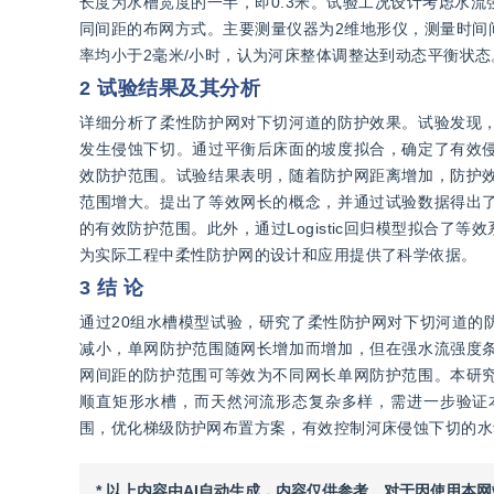
长度为水槽宽度的一半，即0.3米。试验工况设计考虑水流强
同间距的布网方式。主要测量仪器为2维地形仪，测量时间
率均小于2毫米/小时，认为河床整体调整达到动态平衡状态
2 试验结果及其分析
详细分析了柔性防护网对下切河道的防护效果。试验发现
发生侵蚀下切。通过平衡后床面的坡度拟合，确定了有效
效防护范围。试验结果表明，随着防护网距离增加，防护
范围增大。提出了等效网长的概念，并通过试验数据得出
的有效防护范围。此外，通过Logistic回归模型拟合
为实际工程中柔性防护网的设计和应用提供了科学依据。
3 结 论
通过20组水槽模型试验，研究了柔性防护网对下切河道的
减小，单网防护范围随网长增加而增加，但在强水流强度
网间距的防护范围可等效为不同网长单网防护范围。本研
顺直矩形水槽，而天然河流形态复杂多样，需进一步验证
围，优化梯级防护网布置方案，有效控制河床侵蚀下切的水
* 以上内容由AI自动生成，内容仅供参考。对于因使用