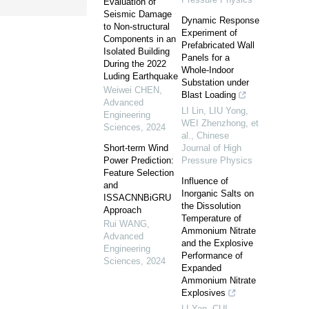
Evaluation of
Seismic Damage
Dynamic Response
to Non-structural
Experiment of
Components in an
Prefabricated Wall
Isolated Building
Panels for a
During the 2022
Whole-Indoor
Luding Earthquake
Substation under
Weiwei CHEN
,
Blast Loading
Advanced
LI Lin, LIU Yong,
Engineering
WEI Zhenzhong, et
Sciences
,
2024
al.
,
Chinese
Short-term Wind
Journal of High
Power Prediction:
Pressure Physics
Feature Selection
Influence of
and
Inorganic Salts on
ISSACNNBiGRU
the Dissolution
Approach
Temperature of
Rui WANG
,
Ammonium Nitrate
Advanced
and the Explosive
Engineering
Performance of
Sciences
,
2024
Expanded
Ammonium Nitrate
Explosives
LI Yan, CUI