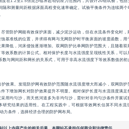
度在1.2至1.5倍泥沙临界起动切应力范围内，共设计20组试验，包
间隔和测量间距根据床面高程变化速率确定。试验平衡条件为连续两个
。
，尽管防护网能有效保护床面，减少泥沙运动，但在水流条件变化时，
侵蚀基准线的位置，并求得有网与无网防护时平衡床面的坡度函数，用
效果降低，河床侵蚀逐渐增加。双网防护比单网防护范围大，且随着双
了等效系数的计算公式。相对保护长度与水流强度呈现线性关系，可以
了等效系数与网间距和网长的关系式，可用于非高水流强度下等效系数值的
防护效果。发现防护网有效防护范围随水流强度增大而减小，双网防护
条件下增加网长对防护效果提升不明显。相对保护长度与水流强度满足
究采用均匀沙，而天然河道多为非均匀沙，需针对非均匀沙条件开展试
本研究结果的适用性。在工程实践中，可根据等效网长估算不同水流
动力条件，选择经济合理的防护网布局。
本网站以上内容产生的相关后果，本网站不承担任何商业和法律责任。