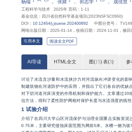
1
2
1
1
杨端
，
张婧
，
郭志学
，
成佳慧
工程科学与技术
2025年 页码：1-11
基金信息：
四川省自然科学基金项目(2023NSFSC0950)
DOI：
10.12454/j.jsuese.202400892
中图分类号：
TV14
网络出版日期：
2025-01-14
，
收稿日期：
2024-11-01
，
修回
引用本文
阅读全文PDF
AI导读
HTML全文
图(
15
)
表(
3
)
参
讨论了水流含沙量和水流挟沙力对河流纵向冲淤变化的影
制建筑物在河道防护中的应用，并指出了它们各自的优缺
对下切河道河床演变的作用机制和保护能力。文章通过20
估方法，得到了柔性防护网相对保护长度与水流强度的线性
1 试验介绍
介绍了在四川大学山区河流保护与治理全国重点实验室泥沙
0.75米，主要研究侵蚀床面范围为网前5米。水槽一侧为