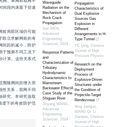
括无网、单网和双网不
Waveguide
Propagation
时间段内床面下切速
Radiation on the
Characteristics of
Mechanism of
Dual Explosive
Rock Crack
Sources Gas
Propagation
Explosion in
Sen WEN
,
Different
网前局部区域仍可能
Advanced
Arrangements in H-
于联立求解网前的有
Engineering
Type Tunnel
Sciences
,
2024
网间距的减小，防护
YE Qing
,
Chinese
Journal of High
用于预测不同工况下
Response Patterns
Pressure Physics
and
初步计算。这些关系式
Characterization of
Research on the
Tributary
Deployment
Hydrodynamic
Process of
Characteristics to
Explosive-Driven
范围随网间距增大而
Mainstream
Structures under
Backwater EffectA
线性关系，双网不同
the Condition of
Case Study of the
Projectile-Target
验研究。本研究选取
Shiguan River
Rendezvous
强度下的有效防护范
Jinyang WANG
,
Ning Jianguo,
Advanced
WANG Qi, Li
Engineering
Jianqiao
,
Chinese
Sciences
,
2024
Journal of High
Pressure Physics