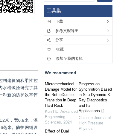
工具集
下载
参考文献导出
分享
收藏
添加至我的专辑
We recommend
控制建筑物和柔性控
Micromechanical
Progress on
内水槽试验研究了其
Damage Model for
Synchrotron Based
一种新的防护效率评
the BrittleDuctile
in-Situ Dynamic X-
Transition in Deep
Ray Diagnostics
Hard Rock
and Its
Applications
Kun HU
,
Advanced
Engineering
Chinese Journal of
米，宽0.6米，深
Sciences
,
2024
High Pressure
56毫米。防护网铺设
Physics
Effect of Dual