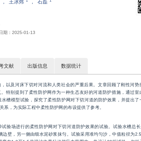
1
1
，
王冰炜
，
石磊
9
日期：
2025-01-13
考文献
出版信息
数据统计
响，以及河床下切对河流和人类社会的严重后果。文章回顾了刚性河势
点。特别提到了柔性防护网作为一种生态友好的河道防护措施，通过室
组水槽模型试验，探究了柔性防护网对下切河道的防护效果，并提出了
关系，为实际工程中柔性防护网的布设提供了参考。
试验场进行的柔性防护网对下切河道防护效果的试验。试验水槽总长12
玻璃边壁，另一侧由细水泥砂浆抹匀。试验采用准均匀沙，中值粒径为2.